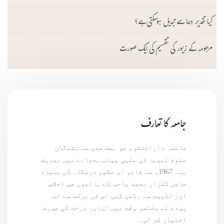
کیا تقدیر دعا سے تبدیل ہوسکتی ہے؟
مرحومہ کے زیور کی تقسیم کی ایک صورت
جامعہ کا تعارف
جامعہ دارالتقویٰ جو نصف صدی سے تشنگان
علوم نبویہ کی علمی پیاس بجھانے میں مصروف
ہے۔ 1967ء سے قائم اس عظیم درسگاہ کی بنیاد
حاجی گلزار محمد صاحب کے ہاتھوں جس اخلاص
اور للٰہیت سے رکھی گئی اس کی برکت سے اس
پودے نے مختصر وقت میں تناور درخت کی صورت
اختیار کر لی۔