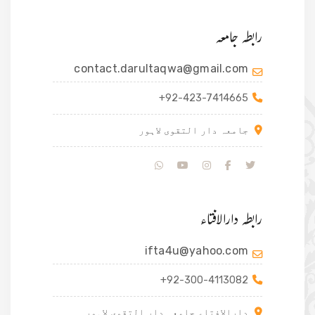
رابطہ جامعہ
contact.darultaqwa@gmail.com
+92-423-7414665
جامعہ دار التقوی لاہور
رابطہ دارالافتاء
ifta4u@yahoo.com
+92-300-4113082
دارالافتاء جامعہ دار التقوی لاہور