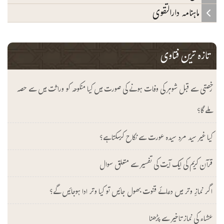
ماہنامہ دارالتقوی
تازہ ترین فتاوی
رخصتی سے قبل شوہر کی وفات ہونے کی صورت میں کیا منکوحہ کو وراثت میں سے حصہ
ملے گا؟
کیا غیر سید مرد سیدہ عورت سے نکاح کرسکتا ہے؟
قرآن کریم کی ایک آیت کی تفسیر سے متعلق سوال
اگر نمازِ وتر میں دعائے قنوت بھول جائیں تو کیا وتر ادا ہوجائیں گے؟
عشاء کی نماز تاخیر سے پڑھنا