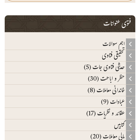
فتوی عنوانات
اہم سوالات
تحقیقی فتاوی
حدیثی فتاوی جات (5)
حظر و اباحت (30)
خاندانی معاملات (8)
عبادات (9)
عقائد و نظریات (17)
کتابیں
مالی معاملات (20)