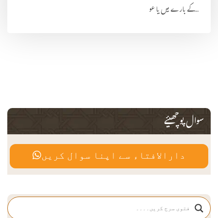
کے بارے میں یا عو...
سوال پوچھیئے
دارالافتاء سے اپنا سوال کریں