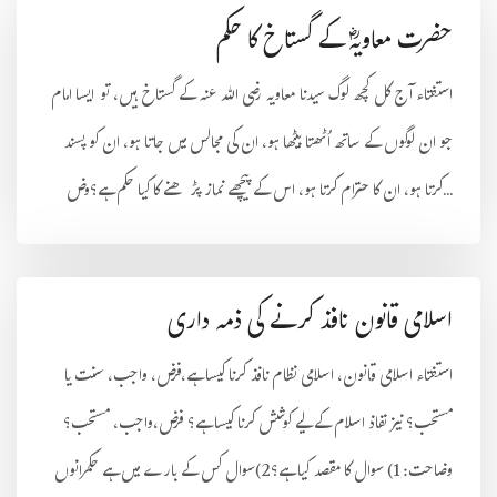
حضرت معاویہؓ کے گستاخ کا حکم
استفتاء آج کل کچھ لوگ سیدنا معاویہ رضی اللہ عنہ کے گستاخ ہیں، تو ایسا امام
جو ان لوگوں کے ساتھ اُٹھتا بیٹھا ہو، ان کی مجالس میں جاتا ہو، ان کو پسند
کرتا ہو، ان کا حترام کرتا ہو، اس کے پیچھے نماز پڑھنے کا کیا حکم ہے؟وض...
اسلامی قانون نافذ کرنے کی ذمہ داری
استفتاء اسلامی قانون، اسلامی نظام نافذ کرنا کیسا ہے،فرض، واجب، سنت یا
مستحب؟ نیز نفاذ اسلام کے لیے کوشش کرنا کیسا ہے؟ فرض،واجب، مستحب؟
وضاحت: 1) سوال کا مقصد کیا ہے؟2)سوال کس کے بارے میں ہے حکمرانوں