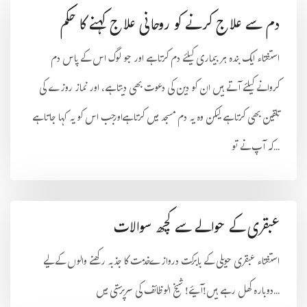
دم سے علاج کرنے کو روحانی علاج کہنے کا حکم
استفتاء ایک بندہ ہر بیماری کیلئے دم کرتا ہے اور جو لوگ اس کے پاس دم
کروانے کیلئے آتے ہیں ان کو دین کی دعوت بھی دیتا ہے، اور نماز روزے کی
تلقین بھی کرتا ہے لیکن وہ یہ دم مسجد میں کرتا ہےاورجب اس کو یہ کہا جاتا ہے
کہ آپ نے تو...
عبقری کے حوالے سے کچھ سوالات
استفتاء عبقری حویلی کے بابرکت دروازےخدمت کا جذبہ رکھنے والوں کے لیے
دوبارہ کھل رہے ہیں!آیئے! شیخ الوظائف کی سرپرستی میں...