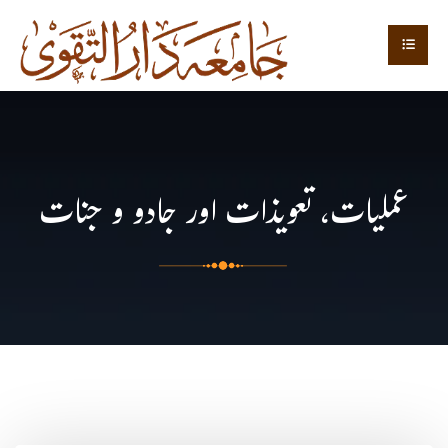
عملیات، تعویذات اور جادو و جنات