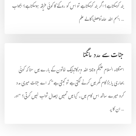
بند کرسکتا ہے؟ اگر بند کرسکتا ہے تو اس کو روکنے کا کوئی طریقہ ہوسکتا ہے؟ الجواب
:بسم اللہ حامداًومصلیاً کالے علم ...
جنات سے مدد مانگنا
استفتاء السلام علیکم ورحمۃ اللہ وبرکاتہايك خاتون كے بارے میں سنا کہ کوئی
بھاری یا بڑا کام گھر میں کرنے لگتی ہے تو کہتی ہے” کہ اے جنات میری مدد
کرو میرے ساتھ اس کام میں۔ کیا میں تمہیں ایصال ثواب نہیں کرتی؟ “اور
ان کا یہ ...