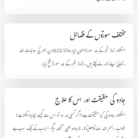
مختلف سورتوں کے فضائل
استفتاء نماز فجر کے بعد سورۃ یسین (پارہ22/23)(دن بھر کی حاجات اللہ
تعالیٰ اپنے ذمہ لے لیتے ہیں۔)نماز ظہر کے بعد سورۃ فتح (پار...
جادو کی حقیقت اور اس کا علاج
استفتاء جادو کی کیا حقیقت ہے؟اگر کسی پر ہو تو اس سے کیسے بچاجاسکتا ہے؟
الجواب :بسم اللہ حامداًومصلیاً 1۔2جادو بھی منجملہ دیگر اسباب کے ایک سب ہے