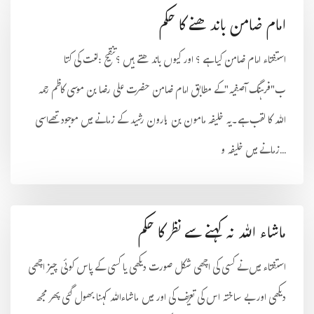
امام ضامن باندھنے کا حکم
استفتاء امام ضامن کیا ہے ؟ اور کیوں باندھتے ہیں ؟تنقیح :لغت کی کتا
ب"فرہنگ آصفیہ"کے مطابق امام ضامن حضرت علی رضا بن موسی کاظم رحمہ
اللہ کا لقب ہے۔یہ خلیفہ مامون بن ہارون رشید کے زمانے میں موجود تھےاسی
زمانے میں خلیفہ و...
ماشاء اللہ نہ کہنے سے نظر کا حکم
استفتاء میں نے کسی کی اچھی شکل صورت دیکھی یا کسی کے پاس کوئی چیز اچھی
دیکھی اور بے ساختہ اس کی تعریف کی اور میں ماشاءاللہ کہنا بھول گئی پھر مجھ