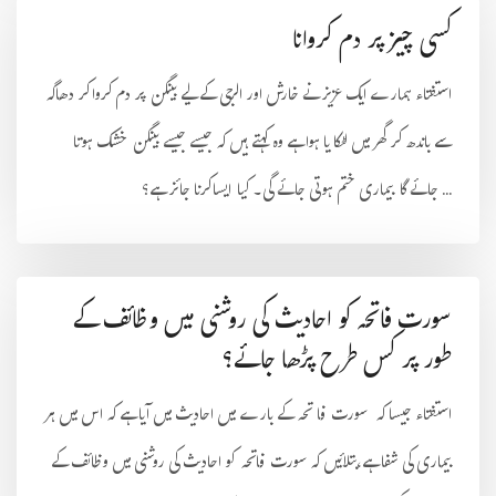
کسی چیز پر دم کروانا
استفتاء ہمارے ایک عزیز نے خارش اور الرجی کے لیے بینگن پر دم کرواکر دھاگہ
سے باندھ کر گھر میں لٹکا یا ہوا ہے وہ کہتے ہیں کہ جیسے جیسے بینگن خشک ہوتا
جائے گا بیماری ختم ہوتی جائے گی۔ کیا ایساکرنا جائز ہے؟ ...
سورت فاتحہ کو احادیث کی روشنی میں وظائف کے
طور پر کس طرح پڑھا جائے؟
استفتاء جیسا کہ سورت فا تحہ کے بارے میں احادیث میں آیا ہے کہ اس میں ہر
بیماری کی شفا ہے،بتلائیں کہ سورت فاتحہ کو احادیث کی روشنی میں وظائف کے