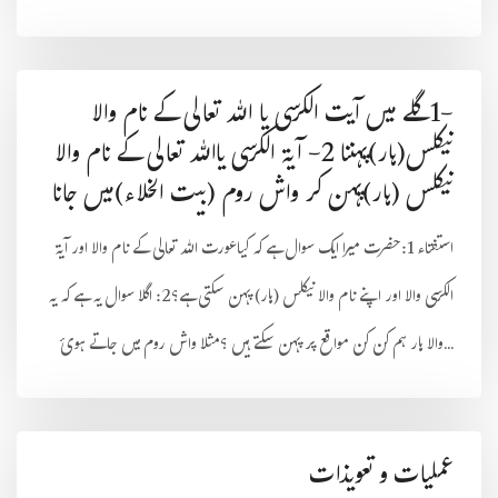
-1گلے میں آیت الکرسی یا اللہ تعالی کے نام والا
نیکلس(ہار)پہننا 2- آیۃ الکرسی یااللہ تعالی کے نام والا
نیکلس (ہار)پہن کر واش روم (بیت الخلاء)میں جانا
استفتاء 1:حضرت میرا ایک سوال ہے کہ کیاعورت اللہ تعالی کے نام والا اور آیۃ
الکرسی والا اور اپنے نام والا نیکلس (ہار) پہن سکتی ہے؟2: اگلا سوال یہ ہے کہ یہ
والا ہار ہم کن کن مواقع پر پہن سکتے ہیں ؟مثلا واش روم میں جاتے ہوئ...
عملیات و تعویذات