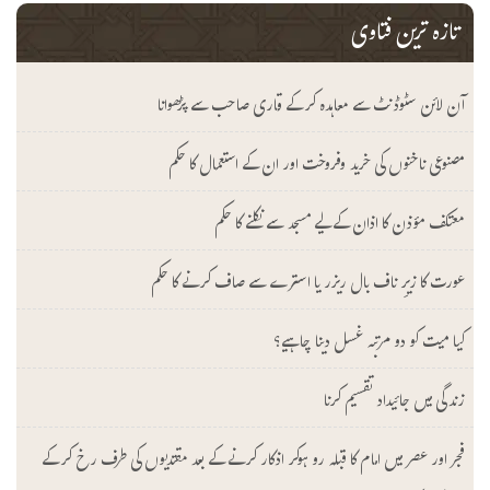
تازہ ترین فتاوی
آن لائن سٹوڈنٹ سے معاہدہ کرکے قاری صاحب سے پڑھوانا
مصنوعی ناخنوں کی خرید وفروخت اور ان کے استعمال کا حکم
معتکف مؤذن کا اذان کے لیے مسجد سے نکلنے کا حکم
عورت کا زیرِ ناف بال ریزر یا استرے سے صاف کرنے کا حکم
کیا میت کو دو مرتبہ غسل دینا چاہیے؟
زندگی میں جائیداد تقسیم کرنا
فجر اور عصر میں امام کا قبلہ رو ہوکر اذکار کرنے کے بعد مقتدیوں کی طرف رخ کرکے