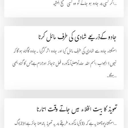
اگر کسی پر جادو ہو جائے تو وہ کسی صحیح العقید...
جادو کےذریعے شادی کی طرف مائل کرنا
استفتاء جادو سے شادی کی طرف مائل کیا اور جادو اثر کرگیا ۔جادو کاگناہ ہو گا کہ
نہیں؟ الجواب :بسم اللہ حامداًومصلیاً مذکورہ فعل ناجائز اورحرام ہےجس کا گناہ بھی
ہوگا۔...
تعویذ کا بیت الخلاء میں جاتے وقت اتارنا
استفتاءپوچھنا یہ ہے کہ (1)کیا مذکورہ طریقے پر یہ تعویذ باندھنا جائز ہے؟(2)اگ...