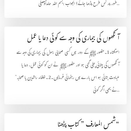
طور پر کس طرح پڑھا جائے؟ الجواب :بسم اللہ حامداًومصلی...
آنکھوں کی بیماری کی وجہ سے کوئی دعا یا عمل
استفتاء 1۔حضورﷺکے دور میں کسی صحابی رسول کی بیماری کی وجہ سے
آنکھوں کی بینائی چلی گئی ہو اور حضورﷺ نے ان کو کوئی عمل، دعا یا
عبادت بتائی ہو اس بارے میں رہنمائی فرمائیں۔2۔خلفاء راشدین یا صحابہ ؓ
نے بھی اگر کوئی ...
“شمس المعارف ” كتاب پڑھنا