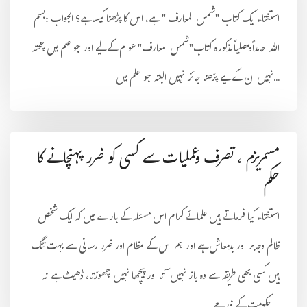
استفتاء ایک کتاب "شمس المعارف " ہے، اس کا پڑھنا کیسا ہے؟ الجواب :بسم
اللہ حامداًومصلیاً مذکورہ کتاب"شمس المعارف" عوام کے لیے اور جو علم میں پختہ
نہیں ان کے لیے پڑھنا جائز نہیں البتہ جو علم میں...
مسمریزم ، تصرف وعملیات سے کسی کو ضرر پہنچانے کا
حکم
استفتاء کیا فرماتے ہیں علمائے کرام اس مسئلہ کے بارے میں کہ ایک شخص
ظالم وجابر اور بدمعاش ہے اور ہم اس کے مظالم اور ضرر رسانی سے بہت تنگ
ہیں کسی بھی طریقہ سے وہ باز نہیں آتا اور پیچھا نہیں چھوڑتا، ڈھیٹ ہے نہ
حکومت کے ذریعے ...