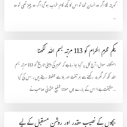
کو پتہ لگا اگر وہ انسان تھا تو اس کا کچھ کام خراب ہو گیا اگر وہ چیز تھی تو وہ
...
یکم محرم الحرام کو 113 مرتبہ بسم اللہ لکھنا
استفتاء سوال: آج کل یہ کہا جا رہا ہے کہ محرم کی پہلی تاریخ کو 113 مرتبہ بسم
اللہ لکھ کر گھر پر رکھنےسے ہر آفت اور بلا سے محفوظ رہتے ہیں۔ اس کی کیا
حقیقت ہے؟ اس کے بارے میں مولانا شفیع عثمانی صاحب نے...
بچوں کے نصیب مقدر اور روشن مسقبل کے لیے