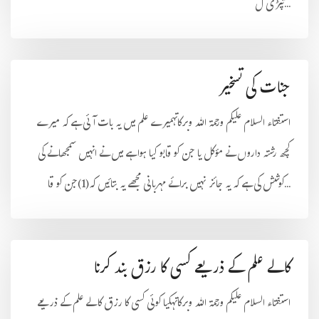
تپڑی ل...
جنات کی تسخیر
استفتاء السلام علیکم ورحمۃ اللہ وبرکاتہمیرے علم میں یہ بات آئی ہے کہ میرے
کچھ رشتہ داروں نے مؤکل یا جن کو قابو کیا ہوا ہے میں نے انہیں سمجھانے کی
کوشش کی ہے کہ یہ جائز نہیں برائے مہربانی مجھے یہ بتائیں کہ(1)جن کو قا...
کالے علم کے ذریعے کسی کا رزق بند کرنا
استفتاء السلام علیکم ورحمۃ اللہ وبرکاتہکیا کوئی کسی کا رزق کالے علم کے ذریعے