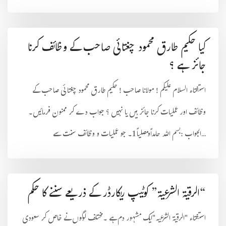
کیا حکیم طارق محمود چغتائی صاحب کے وظائف کرنا
جائز ہے ؟
استفتاء السلام علیکم ! مولانا صاحب ! حکیم طارق محمود چغتا ئی صاحب کے
وظائف اور عملیات کرنا جائز ہیں یا نہیں ؟ جواب دے کر ممنون فرمائیں۔
الجواب :بسم اللہ حامداًومصلیاً 1۔ جو عملیات و وظائف سنت سے...
“الرقیۃ الشرعیۃ” کوٹیپ ریکارڈر کے ذریعے سننے کا حکم
استفتاء "الرقیۃ الشرعیہ"ایک مشہور دم ہے ۔مختلف لوگوں نے خاص کر سعودی