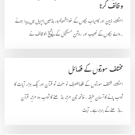
وظائف کرنا
استفتاء ذہین اور کامیاب بچوں کے خواہشمندضرور پڑھیں!اپریل میں پیدا ہونے
والے بچوں کے نصیب اور روشن مستقبل کے لیےشیخ الوظائف نے...
مختلف سورتوں کے فضائل
استفتاء مختلف سورتوں کے فضائلصرف نو منٹ تو قرآن اور ایک ہزار آیات کا
ثواب پانے کا آسان طریقہ ، فاتحہ تین مرتبہ پڑھنے کا ثواب دو مرتبہ قرآن
پڑھنے کے برابر ہے۔ آیت...