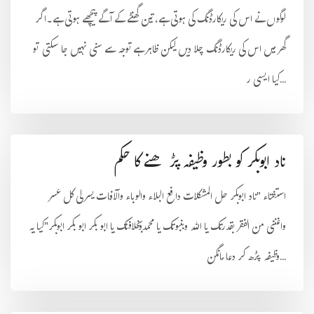
لوگوں نے اس کی ریکارڈنگ کی ہوتی ہے، تین گھنٹے کے آگے پیچھے ہوتی ہے۔اگر
گھر میں اس کی ریکارڈنگ چلا دیں لیکن ظاہر ہے توجہ سے سنی نہیں جا سکتی تو
کیا ایسی ر...
ناد ابوبکر کو بطور وظیفہ پڑھنے کا حکم
استفتاء "ناد ابوبكر حل المشكلات دافع البلاء والوباء والآفات يسر لى كل عسر
واغننى من الفقر بقدرتك يا الله وبنبوتك يا محمدوبخلافتك يا ابو بكر ابو بكر ابوبكر"کیا یہ
وظیفہ پڑھ کر دعا مانگن...