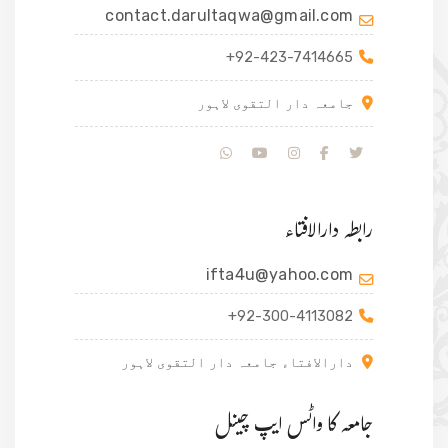
contact.darultaqwa@gmail.com
+92-423-7414665
جامعہ دار التقوی لاہور
رابطہ دارالافتاء
ifta4u@yahoo.com
+92-300-4113082
دارالافتاء جامعہ دار التقوی لاہور
جامعہ کا واٹس ایپ چینل