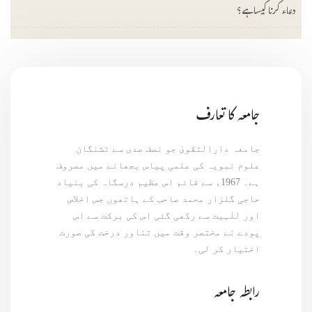
دعاء کرنا کیسا ہے؟
جامعہ کا تعارف
جامعہ دارالتقویٰ جو نصف صدی سے تشنگان
علوم نبویہ کی علمی پیاس بجھانے میں مصروف
ہے۔ 1967ء سے قائم اس عظیم درسگاہ کی بنیاد
حاجی گلزار محمد صاحب کے ہاتھوں جس اخلاص
اور للٰہیت سے رکھی گئی اس کی برکت سے اس
پودے نے مختصر وقت میں تناور درخت کی صورت
اختیار کر لی۔
رابطہ جامعہ