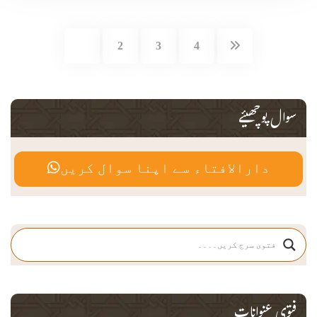
1
2
3
4
سوال پوچھیئے
دارالافتاء سے اپنا سوال کریں
فتوی عنوانات