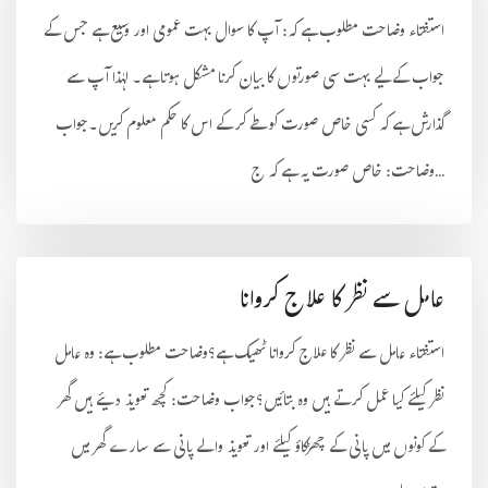
استفتاء وضاحت مطلوب ہے کہ: آپ کا سوال بہت عمومی اور وسیع ہے جس کے
جواب کے لیے بہت سی صورتوں کا بیان کرنا مشکل ہوتا ہے۔ لہٰذا آپ سے
گذارش ہے کہ کسی خاص صورت کو طے کرکے اس کا حکم معلوم کریں۔جواب
وضاحت: خاص صورت یہ ہے کہ ج...
عامل سے نظر کا علاج کروانا
استفتاء عامل سے نظر کا علاج کروانا ٹھیک ہے؟وضاحت مطلوب ہے: وہ عامل
نظر کیلئے کیا عمل کرتے ہیں وہ بتائیں؟جواب وضاحت: کچھ تعویذ دیئے ہیں گھر
کے کونوں میں پانی کے چھڑکاؤ کیلئے اور تعویذ والے پانی سے سارے گھر میں