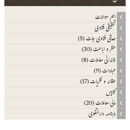
اہم سوالات
تحقیقی فتاوی
حدیثی فتاوی جات (5)
حظر و اباحت (30)
خاندانی معاملات (8)
عبادات (9)
عقائد و نظریات (17)
کتابیں
مالی معاملات (20)
ماہنامہ دارالتقوی