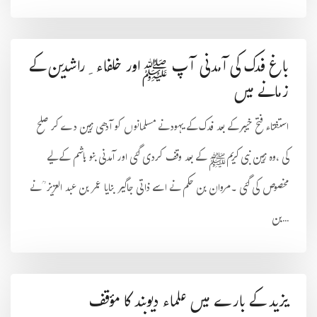
باغ فدک کی آمدنی آپ ﷺاور خلفاء ِراشدین کے
زمانے میں
استفتاء فتح خیبر کے بعد فدک کے یہود نے مسلمانوں کو آدھی زمین دے کر صلح
کی ،وہ زمین نبی کریمﷺ کے بعد وقف کردی گئی اور آمدنی بنو ہاشم کے لیے
مخصوص کی گئی ۔مروان بن حکم نے اسے ذاتی جاگیر بنایا عمر بن عبد العزیز ؒ نے
بن...
یزید کے بارے میں علماء دیوبند کا مؤقف