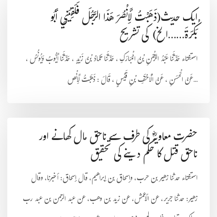
ایک حدیث(ذَهَبْتُ لِأَنْصُرَ هَذَا الرَّجُلَ فَلَقِيَنِي أَبُو
بَكْرَةَ……الخ) کی تشریح
استفتاء حَدَّثَنَا عَبْدُ الرَّحْمَنِ بْنُ الْمُبَارَكِ ، حَدَّثَنَا حَمَّادُ بْنُ زَيْدٍ ، حَدَّثَنَا أَيُّوبُ وَيُونُسُ ،
عَنْ الْحَسَنِ ، عَنْ الْأَحْنَفِ بْنِ قَيْسٍ ، قَالَ : ذَهَبْتُ لِأَنْص...
حضرت معاویہؓ کی طرف سے ناحق مال کھانے اور
ناحق قتل کا حکم دینے کی تحقیق
استفتاء حدثنا زهير بن حرب، وإسحاق بن إبراهيم، قال إسحاق: أخبرنا، وقال
زهير: حدثنا جرير، عن الأعمش، عن زيد بن وهب، عن عبد الرحمن بن عبد رب