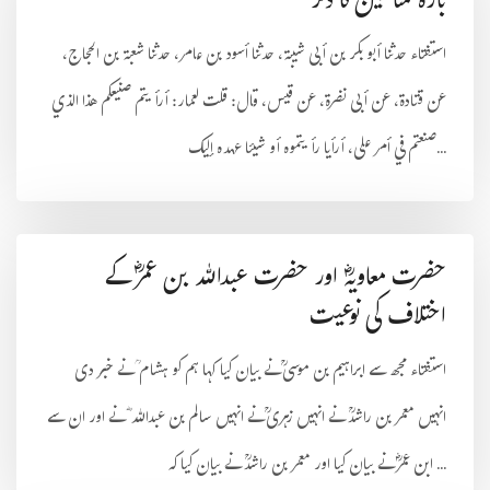
بارہ منافقین کا ذکر
استفتاء حدثنا أبو بكر بن أبى شيبة، حدثنا أسود بن عامر، حدثنا شعبة بن الحجاج،
عن قتادة، عن أبى نضرة، عن قيس، قال: قلت لعمار: أرأيتم صنيعكم هذا الذي
صنعتم في أمر على، أرأيا رأيتموه أو شيئا عهده إليك...
حضرت معاویہؓ اور حضرت عبداللہ بن عمرؓ کے
اختلاف کی نوعیت
استفتاء مجھ سے ابراہیم بن موسیؒ نے بیان کیا کہا ہم کو ہشام ؒنے خبر دی
انہیں معمر بن راشدؒ نے انہیں زہریؒ نے انہیں سالم بن عبداللہ ؓنے اور ان سے
ابن عمرؓ نے بیان کیا اور معمر بن راشدؒ نے بیان کیا کہ ...