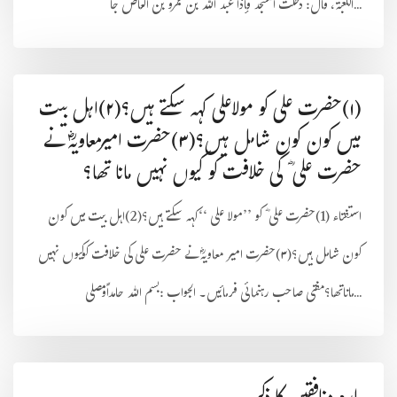
الكعبة، قال: دخلت المسجد فإذا عبد الله بن عمرو بن العاص جا...
(۱)حضرت علی کو مولاعلی کہہ سکتے ہیں؟(۲)اہل بیت
میں کون کون شامل ہیں؟(۳)حضرت امیرمعاویہؓ نے
حضرت علی ؓ کی خلافت کو کیوں نہیں مانا تھا؟
استفتاء (1)حضرت علی ؓ کو ’’مولا علی ‘‘کہہ سکتے ہیں؟(2)اہل بیت میں کون
کون شامل ہیں؟(۳)حضرت امیر معاویہؓ نے حضرت علی کی خلافت کوکیوں نہیں
ماناتھا؟مفتی صاحب رہنمائی فرمائیں۔ الجواب :بسم اللہ حامداًومصلی...