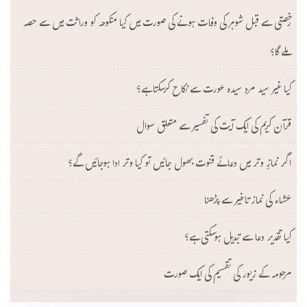
رخصتی سے قبل شوہر کی وفات ہونے کی صورت میں کیا منکوحہ کو وراثت میں سے حصہ
ملے گا؟
کیا غیر سید مرد سیدہ عورت سے نکاح کرسکتا ہے؟
قرآن کریم کی ایک آیت کی تفسیر سے متعلق سوال
اگر نمازِ وتر میں دعائے قنوت بھول جائیں تو کیا وتر ادا ہوجائیں گے؟
عشاء کی نماز تاخیر سے پڑھنا
کیا تقدیر دعا سے تبدیل ہوسکتی ہے؟
مرحومہ کے زیور کی تقسیم کی ایک صورت