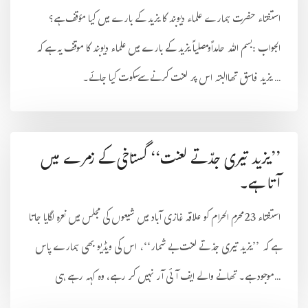
استفتاء حضرت ہمارے علماء دیوبند کا یزید کے بارے میں کیا مؤقف ہے؟
الجواب :بسم اللہ حامداًومصلیاً یزید کے بارے میں علماء دیوبند کا موقف یہ ہے کہ
یزید فاسق تھاالبتہ اس پر لعنت کرنےسےسکوت کیا جائے۔ ...
’’یزید تیری جدّتے لعنت‘‘ گستاخی کے زمرے میں
آتا ہے۔
استفتاء 23محرم الحرام کو علاقہ غازی آباد میں شیعوں کی مجلس میں نعرہ لگایا جاتا
ہے کہ ’’یزید تیری جدّ تے لعنت بے شمار‘‘، اس کی ویڈیو بھی ہمارے پاس
موجود ہے۔ تھانے والے ایف آئی آر نہیں کر رہے، وہ کہہ رہے ہی...