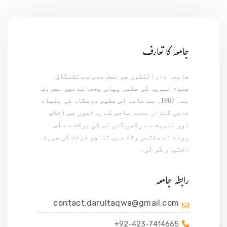
جامعہ کا تعارف
جامعہ دارالتقویٰ جو نصف صدی سے تشنگان
علوم نبویہ کی علمی پیاس بجھانے میں مصروف
ہے۔ 1967ء سے قائم اس عظیم درسگاہ کی بنیاد
حاجی گلزار محمد صاحب کے ہاتھوں جس اخلاص
اور للٰہیت سے رکھی گئی اس کی برکت سے اس
پودے نے مختصر وقت میں تناور درخت کی صورت
اختیار کر لی۔
رابطہ جامعہ
contact.darultaqwa@gmail.com
+92-423-7414665