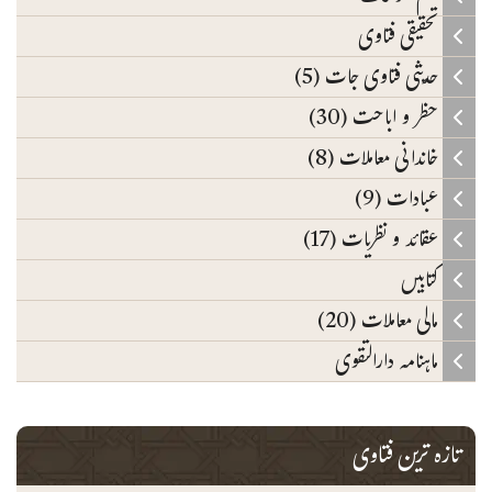
تحقیقی فتاوی
حدیثی فتاوی جات (5)
حظر و اباحت (30)
خاندانی معاملات (8)
عبادات (9)
عقائد و نظریات (17)
کتابیں
مالی معاملات (20)
ماہنامہ دارالتقوی
تازہ ترین فتاوی