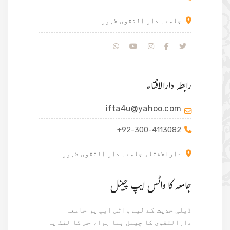
جامعہ دار التقوی لاہور
رابطہ دارالافتاء
ifta4u@yahoo.com
+92-300-4113082
دارالافتاء جامعہ دار التقوی لاہور
جامعہ کا واٹس ایپ چینل
ڈیلی حدیث کے لیے واٹس ایپ پر جامعہ
دارالتقوی کا چینل بنا ہوا، جس کا لنک یہ