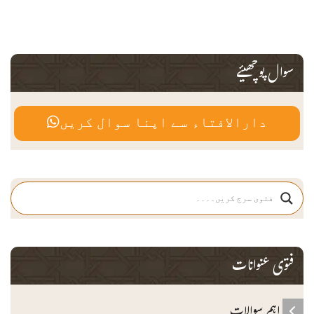
سوال پوچھیئے
دارالافتاء سے اپنا سوال کریں
فتوی عنوانات
اہم سوالات