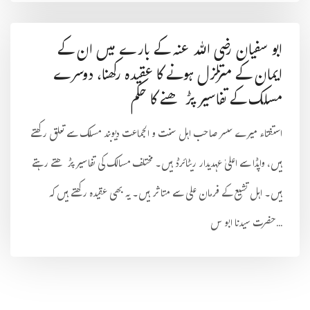
ابو سفیان رضی اللہ عنہ کے بارے میں ان کے
ایمان کے متزلزل ہونے کا عقیدہ رکھنا، دوسرے
مسلک کے تفاسیر پڑھنے کا حکم
استفتاء میرے سسر صاحب اہل سنت و الجماعت دیوبند مسلک سے تعلق رکھتے
ہیں، واپڈا سے اعلیٰ عہدیدار ریٹائرڈ ہیں۔ مختلف مسالک کی تفاسیر پڑھتے رہتے
ہیں۔ اہل تشیع کے فرمان علی سے متاثر ہیں۔ یہ بھی عقیدہ رکھتے ہیں کہ
حضرت سیدنا ابو س...