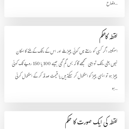
وضاح...
لقطہ کاحکم
استفتاء اگر کسی کو راستے میں کوئی چیز ملے اور اس کے مالک کے ملنے کا امکان
نہیں یعنی مالک تو یہی سمجھے گا کہ بس گم گئی جیسے 100 یا 150 روپے تک کوئی
چیز ہو تو ایسی چیز کو استعمال کر سکتے ہیں یا قیمت صدقہ کر کے استعمال کرنی
ہو...
لقطہ کی ایک صورت کا حکم