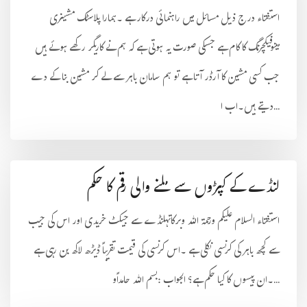
استفتاء درج ذیل مسائل میں راہنمائی درکار ہے ۔ہمارا پلاسٹک مشینری
مینوفیکچرنگ کا کام ہے جسکی صورت یہ ہوتی ہے کہ ہم نے کاریگر رکھے ہوئے ہیں
جب کسی مشین کا آرڈر آتا ہے تو ہم سامان باہر سے لے کر مشین بنا کے دے
دیتے ہیں۔اب ا...
لنڈے کے کپڑوں سے ملنے والی رقم کا حکم
استفتاء السلام علیکم ورحمۃ اللہ وبرکاتہلنڈے سے جیکٹ خریدی اور اس کی جیب
سے کچھ باہر کی کرنسی نکلی ہے ۔اس کرنسی کی قیمت تقریباً ڈیڑھ لاکھ بن رہی ہے
۔ان پیسوں کا کیا حکم ہے؟ الجواب :بسم اللہ حامداًو...