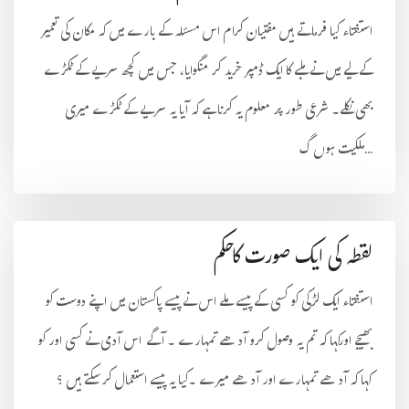
استفتاء کیا فرماتے ہیں مفتیان کرام اس مسئلہ کے بارے میں کہ مکان کی تعمیر
کے لیے میں نے ملبے کا ایک ڈمپر خرید کر منگوایا، جس میں کچھ سریے کے ٹکڑے
بھی نکلے۔ شرعی طور پر معلوم یہ کرنا ہے کہ آیا یہ سریے کے ٹکڑے میری
ملکیت ہوں گ...
لقطہ کی ایک صورت کاحکم
استفتاء ایک لڑکی کو کسی کے پیسے ملے اس نے پیسے پاکستان میں اپنے دوست کو
بھیجے اورکہا کہ تم یہ وصول کرو آدھے تمہارے ۔ آگے اس آدمی نے کسی اور کو
کہا کہ آدھے تمہارے اور آدھے میرے ۔کیا یہ پیسے استعمال کرسکتے ہیں ؟