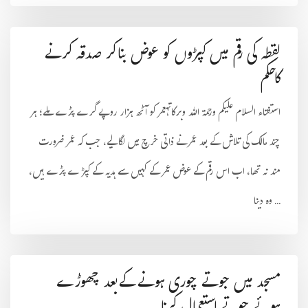
لقطہ کی رقم میں کپڑوں کو عوض بناکر صدقہ کرنے
کاحکم
استفتاء السلام علیکم ورحمۃ اللہ وبرکاتہعمر کو آٹھ ہزار روپے گرے پڑے ملے؛ ہر
چند مالک کی تلاش کے بعد عمر نے ذاتی خرچ میں لگا لیے، جب کہ عمر ضرورت
مند نہ تھا، اب اس رقم کے عوض عمر کے کہیں سے ہدیہ کے کپڑے پڑے ہیں،
وہ دینا ...
مسجد میں جوتے چوری ہونے کےبعد چھوڑے