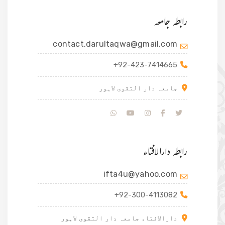
رابطہ جامعہ
contact.darultaqwa@gmail.com
+92-423-7414665
جامعہ دار التقوی لاہور
رابطہ دارالافتاء
ifta4u@yahoo.com
+92-300-4113082
دارالافتاء جامعہ دار التقوی لاہور