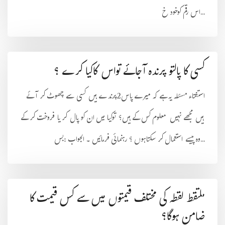
اس رقم کوخود خ...
کسی کا پالتو پرندہ آجائے تواس کاکیا کرے ؟
استفتاء مسئلہ یہ ہے کہ میرے پاس2پرندے ہیں کسی سے چھوٹ کر آئے
ہیں مجھے نہیں معلوم کس کے ہیں؟ توکیا میں ان کو پال کر یا فروخت کر کے
وہ پیسے استعمال کر سکتاہوں ؟ رہنمائی فرمائیں ۔ الجواب :بس...
ملتقط لقطہ کی مختلف قیمتوں میں سے کس قیمت کا
ضامن ہوگا؟