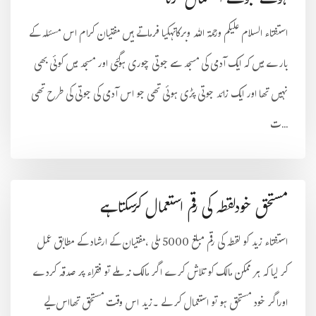
ہوئے جوتے استعمال کرنا
استفتاء السلام علیکم ورحمۃ اللہ وبرکاتہکیا فرماتے ہیں مفتیان کرام اس مسئلہ کے
بارے میں کہ ایک آدمی کی مسجد سے جوتی چوری ہوگئی اور مسجد میں کوئی بھی
نہیں تھا اور ایک زائد جوتی پڑی ہوئی تھی جو اس آدمی کی جوتی کی طرح تھی
ت...
مستحق خودلقطہ کی رقم استعمال کرسکتاہے
استفتاء زید کو لقطہ کی رقم مبلغ 5000 ملی ،مفتیان کے ارشاد کے مطابق عمل
کر لیا کہ ہر ممکن مالک کو تلاش کرے اگر مالک نہ ملے تو فقراء پر صدقہ کردے
اوراگر خود مستحق ہو تو استعمال کر لے ۔زید اس وقت مستحق تھااس لیے