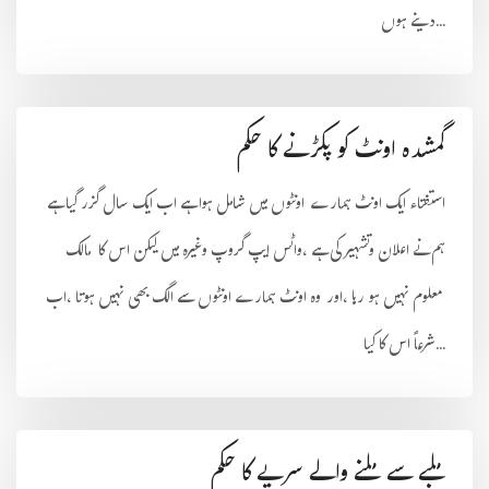
دینے ہوں...
گمشده اونٹ کو پکڑنے کا حکم
استفتاء ایک اونٹ ہمارے اونٹوں میں شامل ہوا ہے اب ایک سال گزر گیا ہے
ہم نے اعلان وتشہیر کی ہے ،واٹس ایپ گروپ وغیرہ میں لیکن اس کا مالک
معلوم نہیں ہو رہا ،اور وہ اونٹ ہمارے اونٹوں سے الگ بھی نہیں ہوتا ،اب
شرعاً اس کا کیا...
ملبے سے ملنے والے سریے کا حکم