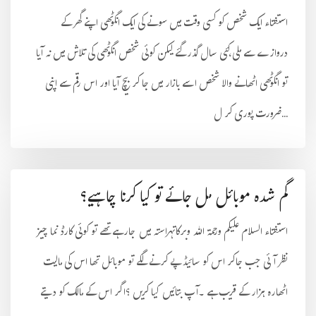
استفتاء ایک شخص کو کسی وقت میں سونے کی ایک انگوٹھی اپنے گھر کے
دروازے سے ملی،کئی سال گذر گئے لیکن کوئی شخص انگوٹھی کی تلاش میں نہ آیا
تو انگوٹھی اٹھانے والا شخص اسے بازار میں جا کر بیچ آیا اور اس رقم سے اپنی
ضرورت پوری کر ل...
گم شدہ موبائل مل جائے تو کیا کرنا چاہیے؟
استفتاء السلام علیکم ورحمۃ اللہ وبرکاتہراستہ میں جارہے تھے تو کوئی کارڈ نما چیز
نظر آئی جب جاکر اس کو سائیڈ پے کرنے لگے تو موبائل تھا اس کی مالیت
اٹھارہ ہزار کے قریب ہے ۔آپ بتائیں کیا کریں ؟اگر اس کے مالک کو دیتے