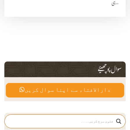
ہی...
سوال پوچھیئے
دارالافتاء سے اپنا سوال کریں