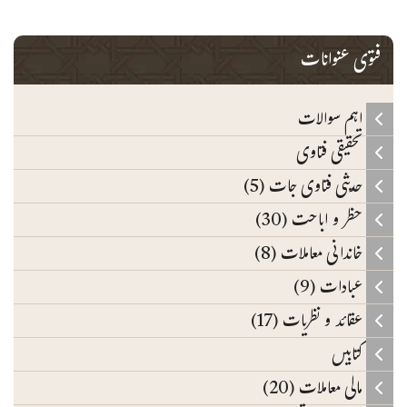
فتوی عنوانات
اہم سوالات
تحقیقی فتاوی
حدیثی فتاوی جات (5)
حظر و اباحت (30)
خاندانی معاملات (8)
عبادات (9)
عقائد و نظریات (17)
کتابیں
مالی معاملات (20)