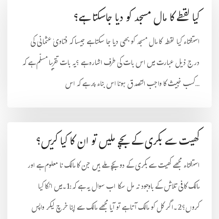
کیا لقطے کا مال مسجد کو دیا جاسکتا ہے؟
استفتاء کیا لقطہ کا مال مسجد کو بھی دیا جا سکتا ہے جیسا کہ فتاویٰ عثمانی کی
درج ذیل عبارت میں اس بات کی طرف اشارہ ہے ؟یہ بات تقریبا مسلّم ہے کہ
کسب خبیث کا واجب التصدق ہونا اس بناء پر ہے کہ اس...
کھیت سے بکری کے بچے ملیں تو ان کا کیا کریں؟
استفتاء مجھے کھیت سے بکری کے دو بچے ملے ہیں جن کا مالک نا معلوم ہے اور
مالک کافی تلاش کے باوجود نہ مل سکا اب سوال یہ ہے کہ:1۔میں انکا کیا
کروں؟2۔اگر کل کو مالک آتا ہے تو آیا مجھے مالک سے اپنا خرچ لیکر واپس