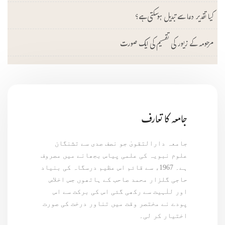
کیا تقدیر دعا سے تبدیل ہوسکتی ہے؟
مرحومہ کے زیور کی تقسیم کی ایک صورت
جامعہ کا تعارف
جامعہ دارالتقویٰ جو نصف صدی سے تشنگان
علوم نبویہ کی علمی پیاس بجھانے میں مصروف
ہے۔ 1967ء سے قائم اس عظیم درسگاہ کی بنیاد
حاجی گلزار محمد صاحب کے ہاتھوں جس اخلاص
اور للٰہیت سے رکھی گئی اس کی برکت سے اس
پودے نے مختصر وقت میں تناور درخت کی صورت
اختیار کر لی۔