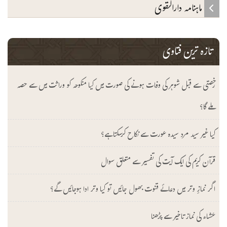
ماہنامہ دارالتقوی
تازہ ترین فتاوی
رخصتی سے قبل شوہر کی وفات ہونے کی صورت میں کیا منکوحہ کو وراثت میں سے حصہ
ملے گا؟
کیا غیر سید مرد سیدہ عورت سے نکاح کرسکتا ہے؟
قرآن کریم کی ایک آیت کی تفسیر سے متعلق سوال
اگر نمازِ وتر میں دعائے قنوت بھول جائیں تو کیا وتر ادا ہوجائیں گے؟
عشاء کی نماز تاخیر سے پڑھنا