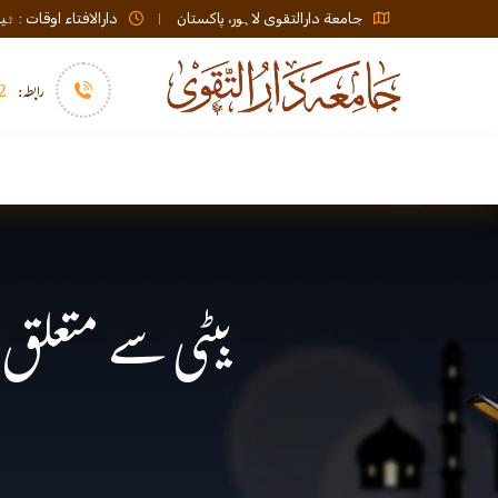
جامعة دارالتقوی لاہور، پاکستان
دارالافتاء اوقات : ٹیلی فون صبح 08:00 تا عشاء / ب
رابطہ:
92)+
سرورق
دارالافتاء
نشر و اشاعت
بیٹی سے متعلق ا