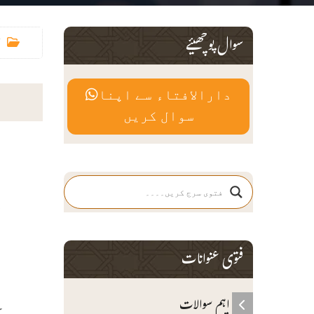
سوال پوچھیئے
دارالافتاء سے اپنا
سوال کریں
ح
ع
م
ف
فتوی عنوانات
م
ب
اہم سوالات