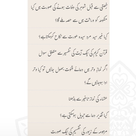
رخصتی سے قبل شوہر کی وفات ہونے کی صورت میں کیا
منکوحہ کو وراثت میں سے حصہ ملے گا؟
کیا غیر سید مرد سیدہ عورت سے نکاح کرسکتا ہے؟
قرآن کریم کی ایک آیت کی تفسیر سے متعلق سوال
اگر نمازِ وتر میں دعائے قنوت بھول جائیں تو کیا وتر
ادا ہوجائیں گے؟
عشاء کی نماز تاخیر سے پڑھنا
کیا تقدیر دعا سے تبدیل ہوسکتی ہے؟
مرحومہ کے زیور کی تقسیم کی ایک صورت