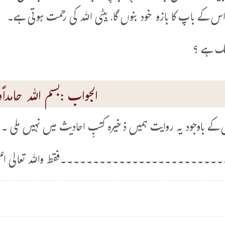
س کے باپ کا بازو خود بنوں گا. بیٹی اللہ کی رحمت ہوتی ہے۔
ھیک ہے ؟
الجواب :بسم اللہ حامداًوم
ش کے باوجود یہ روایت ہمیں ذخیرہ کتبِ احادیث میں نہیں ملی ۔
۔۔۔۔۔۔۔۔۔۔۔۔۔۔۔۔۔۔۔۔۔۔۔۔فقط واللہ تعالی اعل