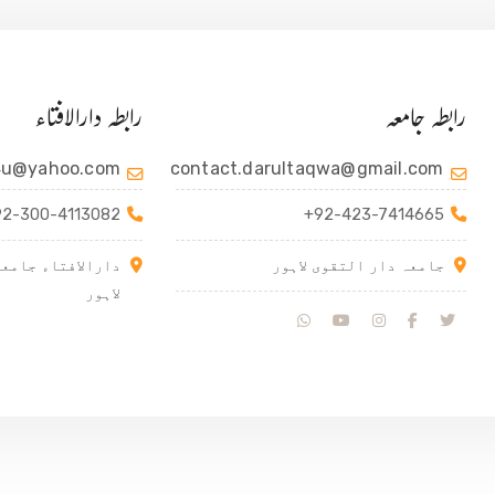
رابطہ جامعہ
رابطہ دارالافتاء
4u@yahoo.com
contact.darultaqwa@gmail.com
92-300-4113082
+92-423-7414665
جامعہ دار التقوی لاہور
دارالافتاء جامعہ
لاہور