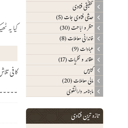
تحقیقی فتاوی
ا
حدیثی فتاوی جات (5)
کیا یہ ٹ
حظر و اباحت (30)
خاندانی معاملات (8)
عبادات (9)
عقائد و نظریات (17)
کتابیں
کافی تلا
مالی معاملات (20)
۔۔۔۔۔۔
ماہنامہ دارالتقوی
تازہ ترین فتاوی