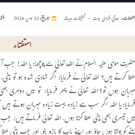
عنوانات:
حدیثی فتاوی جات
>
تحقیقات حدیث
23 جون 2026
تاریخ:
فتو
استفتاء
ضرت موسیٰ علیہ السلام نے اللّٰہ تعالیٰ سے پوچھا: یا اللہ! ج
طا کرتے ہیں؟ اللہ تعالیٰ نے فرمایا: اگر شادی شدہ ہو تو بیٹی، 
ہربان ہوں تو؟ اللہ تعالیٰ نے پھر فرمایا: تو میں دوسری بھ
رمایا: یا اللہ اگر سب سے زیادہ بہت زیادہ مہربان ہوتے ہیں تو 
یں تیسری بھی بیٹی عطا کرتا ہوں. اللہ تعالیٰ فرماتے ہیں: جب 
یٹے کو بولتا ہوں جاؤ اور اپنے باپ کا بازو بنو. اور جب بیٹی عطا ک