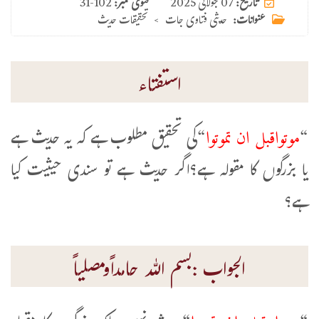
07 جولائی 2025
تاریخ:
فتوی نمبر:
31-102
عنوانات:
حدیثی فتاوی جات
>
تحقیقات حدیث
استفتاء
موتواقبل ان تموتوا
“
“کی تحقیق مطلوب ہے کہ یہ حدیث ہے
یا بزرگوں کا مقولہ ہے؟اگر حدیث ہے تو سندی حیثیت کیا
ہے؟
الجواب :بسم اللہ حامداًومصلیاً
موتوا قبل ان تموتوا