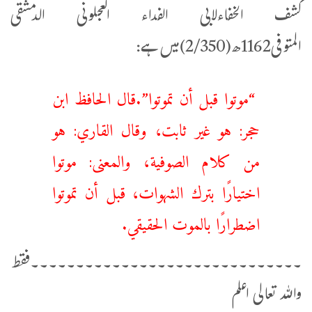
کشف الخفاءلابی الفداء العجلونی الدمشقی
المتوفی1162ھ(2/350)میں ہے:
“‌موتوا ‌قبل ‌أن ‌تموتوا”.قال الحافظ ابن
حجر: هو غير ثابت، وقال القاري: هو
من كلام الصوفية، والمعنى: موتوا
اختيارًا بترك الشهوات، قبل أن تموتوا
اضطرارًا بالموت الحقيقي.
۔۔۔۔۔۔۔۔۔۔۔۔۔۔۔۔۔۔۔۔۔۔۔۔۔۔۔۔۔۔فقط
واللہ تعالی اعلم