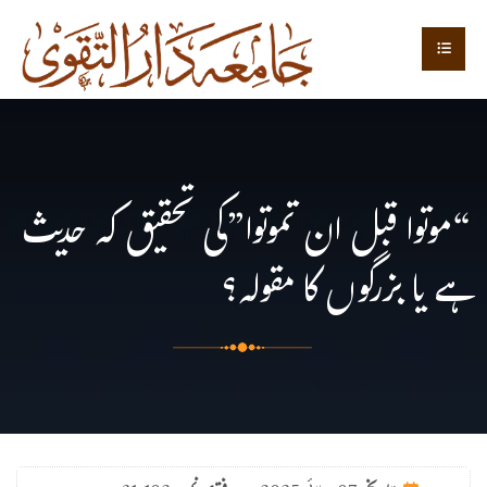
“موتوا قبل ان تموتوا”کی تحقیق کہ حدیث
ہے یا بزرگوں کا مقولہ؟