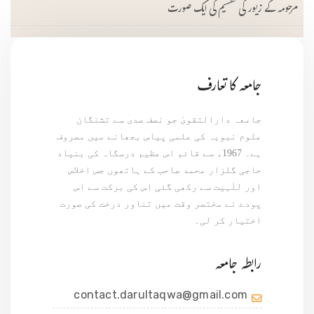
مرحومہ کے زیور کی تقسیم کی ایک صورت
جامعہ کا تعارف
جامعہ دارالتقویٰ جو نصف صدی سے تشنگان
علوم نبویہ کی علمی پیاس بجھانے میں مصروف
ہے۔ 1967ء سے قائم اس عظیم درسگاہ کی بنیاد
حاجی گلزار محمد صاحب کے ہاتھوں جس اخلاص
اور للٰہیت سے رکھی گئی اس کی برکت سے اس
پودے نے مختصر وقت میں تناور درخت کی صورت
اختیار کر لی۔
رابطہ جامعہ
contact.darultaqwa@gmail.com