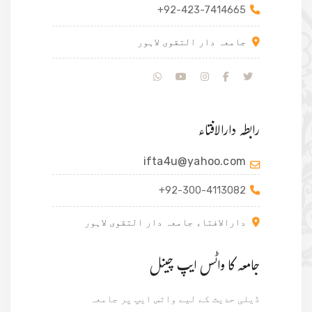
+92-423-7414665
جامعہ دار التقوی لاہور
رابطہ دارالافتاء
ifta4u@yahoo.com
+92-300-4113082
دارالافتاء جامعہ دار التقوی لاہور
جامعہ کا واٹس ایپ چینل
ڈیلی حدیث کے لیے واٹس ایپ پر جامعہ