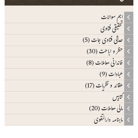
اہم سوالات
تحقیقی فتاوی
حدیثی فتاوی جات (5)
حظر و اباحت (30)
خاندانی معاملات (8)
عبادات (9)
عقائد و نظریات (17)
کتابیں
مالی معاملات (20)
ماہنامہ دارالتقوی