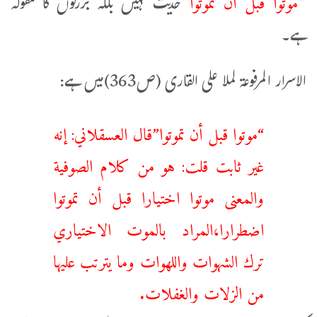
“
“حدیث نہیں بلکہ بزرگوں کا مقولہ
ہے۔
الاسرار المرفوعۃ لملا علی القاری (ص363)میں ہے:
“موتوا قبل أن تموتوا”قال العسقلاني: إنه
غير ثابت قلت: هو من كلام الصوفية
والمعنى ‌موتوا اختيارا قبل أن تموتوا
اضطرارا،المراد بالموت الاختياري
ترك الشهوات واللهوات وما يترتب عليها
من الزلات والغفلات.