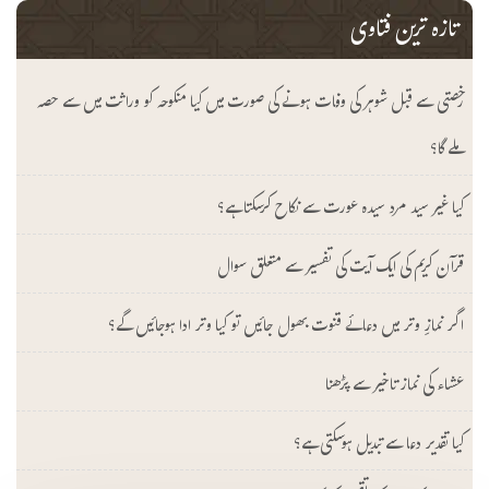
تازہ ترین فتاوی
رخصتی سے قبل شوہر کی وفات ہونے کی صورت میں کیا منکوحہ کو وراثت میں سے حصہ
ملے گا؟
کیا غیر سید مرد سیدہ عورت سے نکاح کرسکتا ہے؟
قرآن کریم کی ایک آیت کی تفسیر سے متعلق سوال
اگر نمازِ وتر میں دعائے قنوت بھول جائیں تو کیا وتر ادا ہوجائیں گے؟
عشاء کی نماز تاخیر سے پڑھنا
کیا تقدیر دعا سے تبدیل ہوسکتی ہے؟