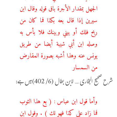
الجهل بمقدار الأجرة باق قوله وقال ابن
سيرين إذا قال بعه بكذا فما كان من
ربح فلك أو بيني وبينك فلا بأس به
وصله ابن أبي شيبة أيضا من طريق
يونس عنه وهذا أشبه بصورة المقارض
من السمسار
شرح صحيح البخارى ـ لابن بطال (6/ 402)میں ہے:
وأما قول ابن عباس : ( بع هذا الثوب
فما زاد على كذا فهو لك ) . وقول ابن