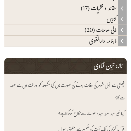
عقائد و نظریات (17)
کتابیں
مالی معاملات (20)
ماہنامہ دارالتقوی
تازہ ترین فتاوی
رخصتی سے قبل شوہر کی وفات ہونے کی صورت میں کیا منکوحہ کو وراثت میں سے حصہ
ملے گا؟
کیا غیر سید مرد سیدہ عورت سے نکاح کرسکتا ہے؟
قرآن کریم کی ایک آیت کی تفسیر سے متعلق سوال