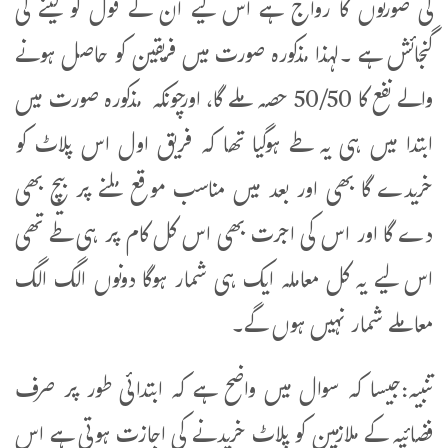
کی صورتوں کا رواج ہے اس لیے ان کے قول کو لینے کی
گنجائش ہے ۔لہذا مذکورہ صورت میں فریقین کو حاصل ہونے
والے نفع کا 50/50 حصہ ملے گا، اورچونکہ مذکورہ صورت میں
ابتدا میں ہی یہ طے ہوگیا تھا کہ فریق اول اس پلاٹ کو
خریدے گا بھی اور بعد میں مناسب موقع ملنے پر بیچ بھی
دے گا اور اس کی اجرت بھی اس کل کام پر ہی طے تھی
اس لیے یہ کل معاملہ ایک ہی شمار ہوگا دونوں الگ الگ
معاملے شمار نہیں ہوں گے۔
تنبیہ:جیسا کہ سوال میں واضح ہے کہ ابتدائی طور پر صرف
فضائیہ کے ملازمین کو پلاٹ خریدنے کی اجازت ہوتی ہے اس