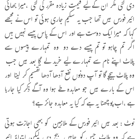
دی گئی مگر ان کے لیے قیمت زیادہ مقرر کی گئی ،میرا بھائی
ائیر فورس میں تھا جب یہ سکیم جاری ہوئی تو اس نے مجھے
کہا کہ میرا ایک دوست ہے اور اس کے پاس پیسے نہیں ہیں
اگر تم چاہو تو تم پیسے دے دو وہ تمہارے پیسوں سے
پلاٹ اپنے نام سے تمہارے لیے خرید لے گا بعد میں جب
وہ پلاٹ بیچے گا تو آپ دونوں نفع آدھا آدھا تقسیم کر لینا اور
اس کے بارے میں جو معاہدہ طے ہوا وہ آگے ذکر کیا جارہا
ہے ،اب پوچھنا یہ ہے کہ کیا یہ معاہدہ جائز ہے؟
نوٹ : بعد میں ائیر فورس کے ملازمین کو بھی اجازت ہوتی
ہے کہ وہ پلاٹ جس کو چاہیں بیچ دیں لیکن ابتداءً ائیر