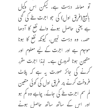
تو معاملہ درست ہے، لیکن اس وکیل
بالبیع(فریق اول) کی جو اجرت طے کی گئی
ہے یعنی حاصل ہونے والے نفع کا آدھا
حصہ، وہ درست نہیں، کیونکہ نفع کا ہونا
موہوم ہے اور اجرت کے لیے معلوم اور
متعین ہونا ضروری ہے۔ لہٰذا اجرت مقرر
کرنے کی جائز صورت یہ ہے کہ پلاٹ
فروخت کرنے پر فریق اول کی کوئی متعین
لم سم اجرت طے کی جائے، چاہے وہ کم ہو
اور اس کے ساتھ ساتھ حاصل ہونے