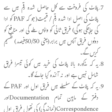
پلاٹ کی فروخت سے کل حاصل شدہ رقم میں سے
پلاٹ کی اصل ادا شدہ رقم / قیمت(جو کہ PAF کو ادا
کی جاچکی ہوگی) فریق ثانی کو واپس ملے گی اور منافع کو
دونوں فریق آپس میں برابر(یعنی 50/50فیصد) تقسیم
کریں گے۔
یہ کہ مذکورہ بالا پلاٹ کی خرید میں کوئی تیسرا فریق
شامل نہیں ہے اور نہ آئندہ کیا جائے گا۔
یہ کہ پلاٹ کے سلسلے میں فریق اول اور PAF کے
دفتر کے مابین تمام Documentationاور
Correspondence(نمائندگی) کی نقول فریق اول