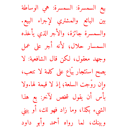
بيع السمسرة: السمسرة: هي الوساطة
بين البائع والمشتري لإجراء البيع.
والسمسرة جائزة، والأجر الذي يأخذه
السمسار حلال؛ لأنه أجر على عمل
وجهد معقول، لكن قال الشافعية: لا
يصح استئجار بيّاع على كلمة لا تتعب،
وإن روّجت السلعة؛ إذ لا قيمة لها.ولا
بأس أن يقول شخص لآخر: بع هذا
الشيء بكذا، وما زاد فهو لك، أو بيني
وبينك، لما رواه أحمد وأبو داود