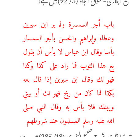
صحيح البخاری- طوق النجاة (3/ 92)میں ہے:
باب أجر السمسرة ولم ير ابن سيرين
وعطاء وإبراهيم والحسن بأجر السمسار
بأسا وقال ابن عباس لا بأس أن يقول
بع هذا الثوب فما زاد على كذا وكذا
فهو لك وقال ابن سيرين إذا قال بعه
بكذا فما كان من ربح فهو لك أو بيني
وبينك فلا بأس به وقال النبي صلى
الله عليه وسلم المسلمون عند شروطهم