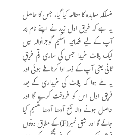
منسلکہ معاہدہ کا مطالعہ کیا گیا، جس کا حاصل
یہ ہے کہ فریق اول زید نے اپنے نام پر
آپ کے لیے فضائیہ اسکیم گوجرانوالہ میں
ایک پلاٹ خریدا جس کی ساری رقم فریقِ
ثانی یعنی آپ کے ذمہ ادا کرنا طے ہوئی اور
یہ طے ہوا کہ پلاٹ کی خریداری کے بعد
فریق اول اس کو فروخت کرے گا اور
حاصل ہونے والا نفع آدھا آدھا تقسیم کیا
جائے گا اور شق نمبر(F) کے مطابق دونوں