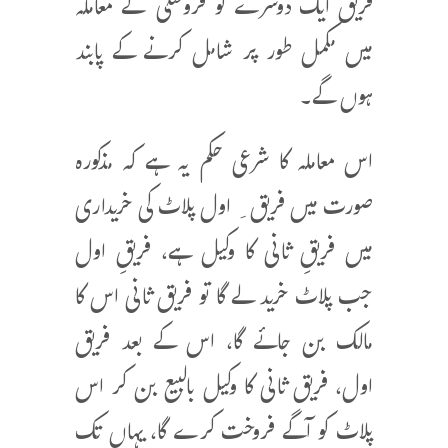
فریق ایک دوسرے کو فروختگی کے معاملہ
میں مکمل طور پر شامل کرنے کے پابند
ہوں گے۔
اس معاملہ کا شرعی حکم یہ ہے کہ مذکورہ
صورت میں فریق ِ اول پلاٹ کی خریداری
میں فریقِ ثانی کا وکیل ہے، فریقِ اول
جب پلاٹ خرید لے گا تو فریق ثانی اس کا
مالک بن جائے گا، اس کے بعد فریق
اول، فریق ثانی کا وکیل بالبیع بن کر اس
پلاٹ کو آگے فروخت کرے گا، یہاں تک