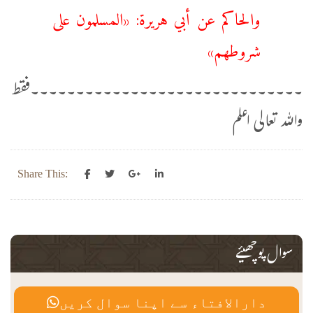
والحاكم عن أبي هريرة: «المسلمون على
شروطهم»
۔۔۔۔۔۔۔۔۔۔۔۔۔۔۔۔۔۔۔۔۔۔۔۔۔۔۔۔۔۔فقط
واللہ تعالی اعلم
Share This:
سوال پوچھیئے
دارالافتاء سے اپنا سوال کریں