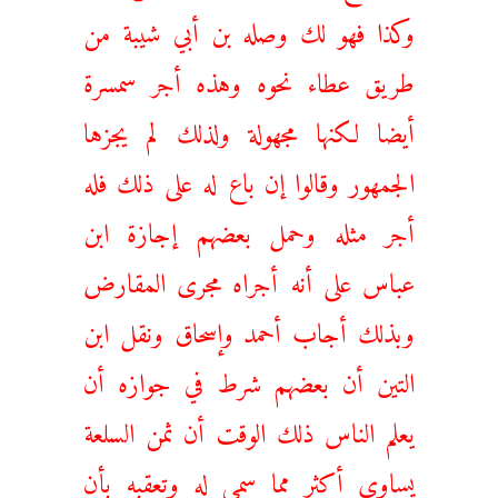
وكذا فهو لك وصله بن أبي شيبة من
طريق عطاء نحوه وهذه أجر سمسرة
أيضا لكنها مجهولة ولذلك لم يجزها
الجمهور وقالوا إن باع له على ذلك فله
أجر مثله وحمل بعضهم إجازة ابن
عباس على أنه أجراه مجرى المقارض
وبذلك أجاب أحمد وإسحاق ونقل ابن
التين أن بعضهم شرط في جوازه أن
يعلم الناس ذلك الوقت أن ثمن السلعة
يساوي أكثر مما سمي له وتعقبه بأن