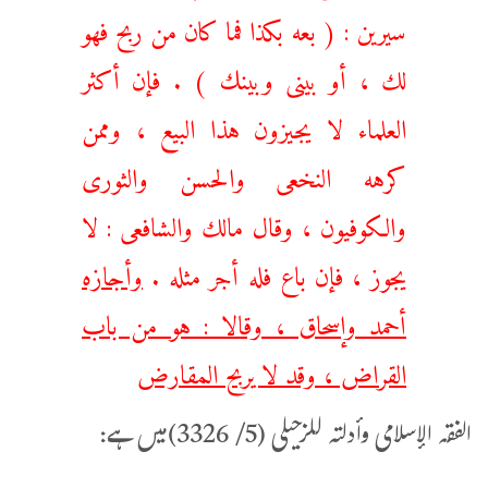
سيرين : ( بعه بكذا فما كان من ربح فهو
لك ، أو بينى وبينك ) . فإن أكثر
العلماء لا يجيزون هذا البيع ، وممن
كرهه النخعى والحسن والثورى
والكوفيون ، وقال مالك والشافعى : لا
يجوز ، فإن باع فله أجر مثله .
وأجازه
أحمد وإسحاق ، وقالا : هو من باب
القراض ، وقد لا يربح المقارض
الفقہ الإسلامی وأدلتہ للزحیلی (5/ 3326)میں ہے: