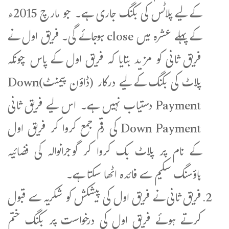
کے لیے پلاٹس کی بکنگ جاری ہے۔ جو مارچ 2015ء
کے پہلے عشرہ میں close ہوجائے گی۔ فریق اول نے
فریق ثانی کو مزید بتایا کہ فریق اول کے پاس چونکہ
پلاٹ کی بکنگ کے لیے درکار (ڈاؤن پیمنٹ)Down
Payment دستیاب نہیں ہے۔ اس لیے فریق ثانی
Down Payment کی رقم جمع کروا کر فریق اول
کے نام پر پلاٹ بک کروا کر گوجرانوالہ کی فضائیہ
ہاؤسنگ سکیم سے فائدہ اٹھا سکتا ہے۔
فریق ثانی نے فریق اول کی پیشکش کو شکریہ سے قبول
کرتے ہوئے فریق اول کی درخواست پر بکنگ ختم