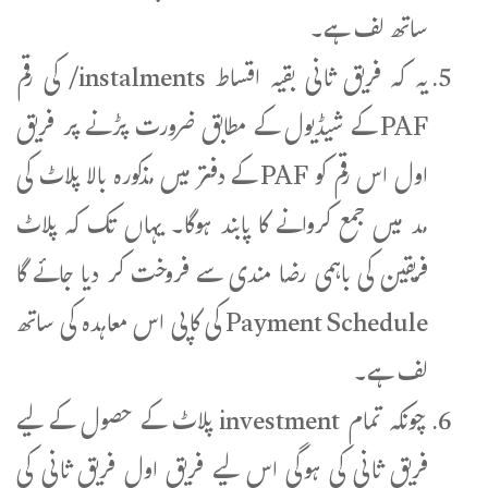
ساتھ لف ہے۔
یہ کہ فریق ثانی بقیہ اقساط instalments/ کی رقم
PAF کے شیڈیول کے مطابق ضرورت پڑنے پر فریق
اول اس رقم کو PAF کے دفتر میں مذکورہ بالا پلاٹ کی
مد میں جمع کروانے کا پابند ہوگا۔ یہاں تک کہ پلاٹ
فریقین کی باہمی رضا مندی سے فروخت کر دیا جائے گا
Payment Schedule کی کاپی اس معاہدہ کی ساتھ
لف ہے۔
چونکہ تمام investment پلاٹ کے حصول کے لیے
فریق ثانی کی ہوگی اس لیے فریق اول فریق ثانی کی