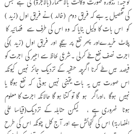
توجیہ: مذکورہ صورت وکالت بالاستثمار(بالاجرۃ) کی ہے جس
کی تفصیل یہ ہے کہ فریق دوم (خالد ) نے فریق اول (زید )
کو اس بات کا وکیل بنایا کہ وہ اس کی طرف سے فضائیہ کا
پلاٹ خریدےاور پھر نفع پر بیچے اور فریق اول (زید )کی
اجرت نصف نفع طے کرلی ۔شرعی لحاظ سے اجیر کی اجرت کو
فیصد میں طے کرنا اگرچہ حنفیہ کے نزدیک جائز نہیں کیونکہ
اس صورت میں یہ بات یقینی نہیں ہوتی کہ نفع ہوگا یا
نہیں ہوگا ،اوراگر ہو گا تو کتنا ہو گا حالانکہ اجرت کا معلوم
ہونا ضروری ہے ، لیکن حنابلہ کے نزدیک(قیاسا علی
المضاربۃ) اس کی گنجائش ہے اور آج کل چونکہ اس کی طرح