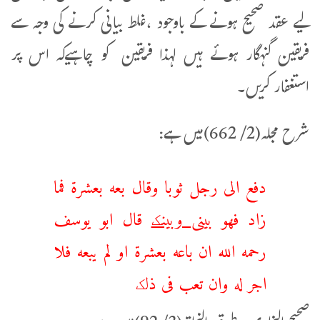
لیے عقد صحیح ہونے کے باوجود ،غلط بیانی کرنے کی وجہ سے
فریقین گنہگار ہوئے ہیں لہذا فریقین کو چاہیےکہ اس پر
استغفار کریں۔
شرح مجلہ(2/ 662)میں ہے:
دفع الی رجل ثوبا وقال بعه بعشرة فما
زاد فهو
بینی وبینک
قال ابو یوسف
رحمه الله ان باعه بعشرة او لم یبعه فلا
اجر له وان تعب فی ذلک