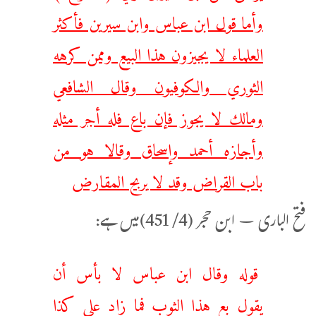
وأما قول ابن عباس وابن سيرين فأكثر
العلماء لا يجيزون هذا البيع وممن كرهه
الثوري والكوفيون وقال الشافعي
ومالك لا يجوز فإن باع فله أجر مثله
وأجازه أحمد وإسحاق وقالا هو من
باب القراض وقد لا يربح المقارض
فتح الباری – ابن حجر (4/ 451)میں ہے:
قوله وقال ابن عباس لا بأس أن
يقول بع هذا الثوب فما زاد على كذا