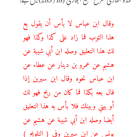
عمدة القاری شرح صحيح البخاری (18/ 285)میں ہے:
وقال ابن عباس لا بأس أن يقول بع
هذا الثوب فما زاد على كذا وكذا فهو
لك هذا التعليق وصله ابن أبي شيبة عن
هشيم عن عمرو بن دينار عن عطاء عن
ابن عباس نحوه وقال ابن سيرين إذا
قال بعه بكذا فما كان من ربح فهو لك
أو بيني وبينك فلا بأس به هذا التعليق
أيضا وصله ابن أبي شيبة عن هشيم عن
يونس عن ابن سيرين وفي ( التلويح )