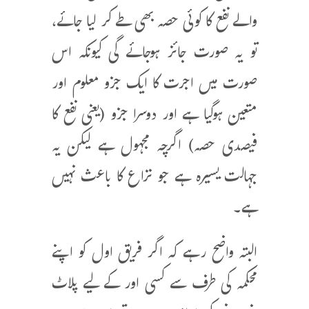
والے نفع کا کوئی حصہ بھی طے کر لیا جائے،
تو یہ صورت جائز ہوجائے گی کیونکہ اس
صورت میں اجرت کا ایک جزو معلوم اور
متعین ہوگیا ہے اور دوسرا جزو (یعنی نفع کا
فیصدی حصہ) اگرچہ مجہول ہے لیکن یہ
جہالت یسیرہ ہے جو نزاع کا باعث نہیں
ہے۔
البتہ واضح رہے کہ اگر فریق اول کو اپنے
محکمہ کی طرف سے کسی اور کے لیے پلاٹ