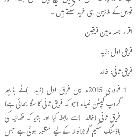
فورس کے ملازمین ہی خرید سکتے ہیں ۔
اقرار نامہ مابین فریقین
فریق اول :زید
فریق ثانی: خالد
فروری 2015ء میں فریق اول (زید )نے بذریعہ
گروپ کیپٹن ضیاء (جو کہ فریق ثانی کا سگا بھائی ہے)
فریق ثانی (خالد )سے رابطہ کیا اور بتایا کہ فضائیہ کی
ہاؤسنگ سکیم گوجرانوالہ کے لیے منظور ہوئی ہے جس