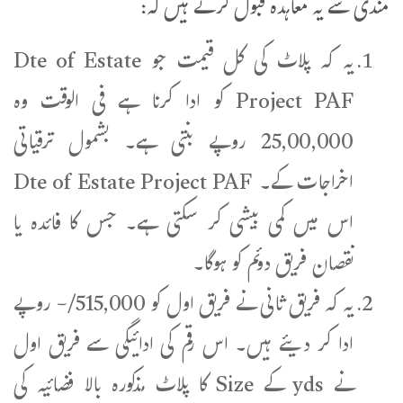
مندی سے یہ معاہدہ قبول کرتے ہیں کہ:
یہ کہ پلاٹ کی کل قیمت جو Dte of Estate
Project PAF کو ادا کرنا ہے فی الوقت وہ
25,00,000 روپے بنتی ہے۔ بشمول ترقیاتی
اخراجات کے۔ Dte of Estate Project PAF
اس میں کمی بیشی کر سکتی ہے۔ جس کا فائدہ یا
نقصان فریق دوئم کو ہوگا۔
یہ کہ فریق ثانی نے فریق اول کو 515,000/- روپے
ادا کر دیئے ہیں۔ اس رقم کی ادائیگی سے فریق اول
نے yds کے Size کا پلاٹ مذکورہ بالا فضائیہ کی