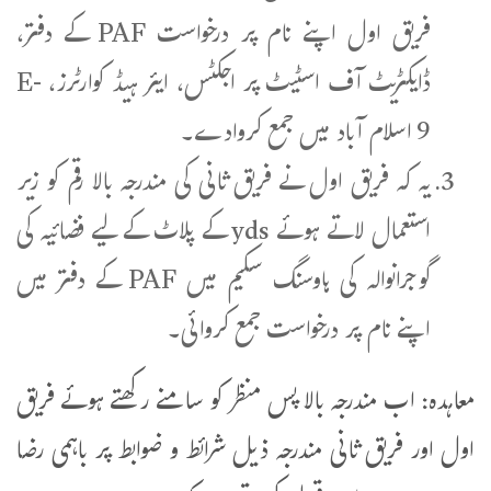
فریق اول اپنے نام پر درخواست PAF کے دفتر،
ڈایکٹریٹ آف اسٹیٹ پر اجکٹس، ایئر ہیڈ کوارٹرز، E-
9 اسلام آباد میں جمع کروادے۔
یہ کہ فریق اول نے فریق ثانی کی مندرجہ بالا رقم کو زیر
استعمال لاتے ہوئے yds کے پلاٹ کے لیے فضائیہ کی
گوجرانوالہ کی ہاوسنگ سکیم میں PAF کے دفتر میں
اپنے نام پر درخواست جمع کروائی۔
معاہدہ: اب مندرجہ بالا پس منظر کو سامنے رکھتے ہوئے فریق
اول اور فریق ثانی مندرجہ ذیل شرائط و ضوابط پر باہمی رضا