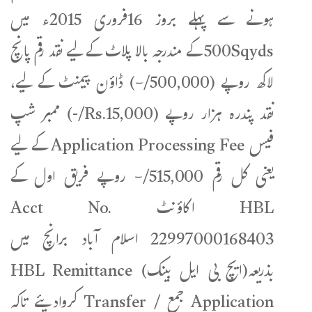
ہونے سے پہلے بروز 16فروری 2015ء میں
500Sqyds کے مندرجہ بالا پلاٹ کے لیے نقد رقم پانچ
لاکھ روپے (500,000/-) ڈاؤن پیمنٹ کے لیے،
نقد پندرہ ہزار روپے (Rs.15,000/-) ممبر شپ
فیس Application Processing Fee کے لیے
یعنی کل رقم 515,000/- روپے فریق اول کے
HBL اکاؤنٹ Acct No.
22997000168403 اسلام آباد برانچ میں
بذریعہ(ایچ بی ایل بینک) HBL Remittance
Application جمع / Transfer کروادیئے تاکہ