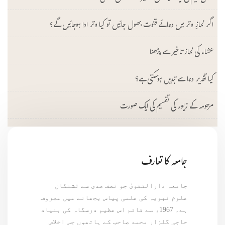
اگر نمازِ وتر میں دعائے قنوت بھول جائیں تو کیا وتر ادا ہوجائیں گے؟
عشاء کی نماز تاخیر سے پڑھنا
کیا تقدیر دعا سے تبدیل ہوسکتی ہے؟
مرحومہ کے زیور کی تقسیم کی ایک صورت
جامعہ کا تعارف
جامعہ دارالتقویٰ جو نصف صدی سے تشنگان
علوم نبویہ کی علمی پیاس بجھانے میں مصروف
ہے۔ 1967ء سے قائم اس عظیم درسگاہ کی بنیاد
حاجی گلزار محمد صاحب کے ہاتھوں جس اخلاص