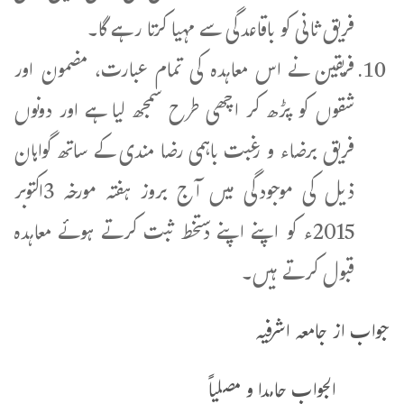
فریق ثانی کو باقاعدگی سے مہیا کرتا رہے گا۔
فریقین نے اس معاہدہ کی تمام عبارت، مضمون اور
شقوں کو پڑھ کر اچھی طرح سمجھ لیا ہے اور دونوں
فریق برضاء و رغبت باہمی رضا مندی کے ساتھ گواہان
ذیل کی موجودگی میں آج بروز ہفتہ مورخہ 3اکتوبر
2015ء کو اپنے اپنے دستخط ثبت کرتے ہوئے معاہدہ
قبول کرتے ہیں۔
جواب از جامعہ اشرفیہ
الجواب حامدا و مصلیاً