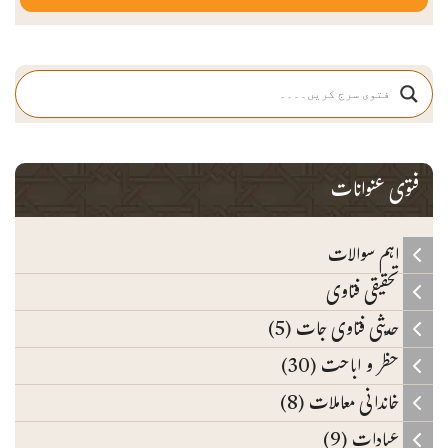
فتوی عنوانات
اہم سوالات
تحقیقی فتاوی
حدیثی فتاوی جات (5)
حظر و اباحت (30)
خاندانی معاملات (8)
عبادات (9)