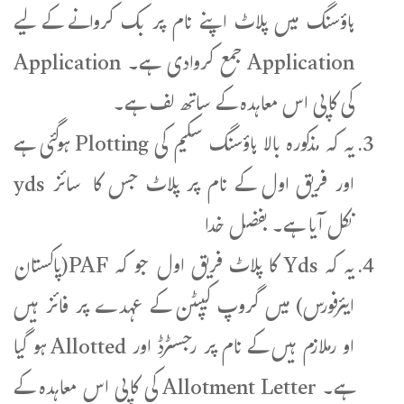
ہاؤسنگ میں پلاٹ اپنے نام پر بک کروانے کے لیے
Application جمع کروادی ہے۔ Application
کی کاپی اس معاہدہ کے ساتھ لف ہے۔
یہ کہ مذکورہ بالا ہاؤسنگ سکیم کی Plotting ہوگئی ہے
اور فریق اول کے نام پر پلاٹ جس کا سائز yds
نکل آیا ہے۔ بفضل خدا
یہ کہ Yds کا پلاٹ فریق اول جو کہ PAF(پاکستان
ایئرفورس) میں گروپ کیپٹن کے عہدے پر فائز ہیں
او رملازم ہیں کے نام پر رجسٹرڈ اور Allotted ہو گیا
ہے۔ Allotment Letter کی کاپی اس معاہدہ کے