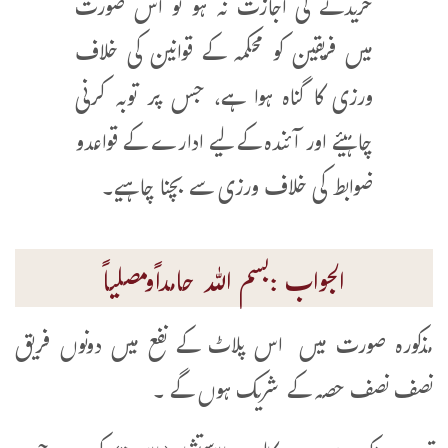
خریدنے کی اجازت نہ ہو تو اس صورت
میں فریقین کو محکمہ کے قوانین کی خلاف
ورزی کا گناہ ہوا ہے، جس پر توبہ کرنی
چاہیئے اور آئندہ کے لیے ادارے کے قواعدو
ضوابط کی خلاف ورزی سے بچنا چاہیے۔
الجواب :بسم اللہ حامداًومصلیاً
مذکورہ صورت میں اس پلاٹ کے نفع میں دونوں فریق
نصف نصف حصہ کے شریک ہوں گے ۔