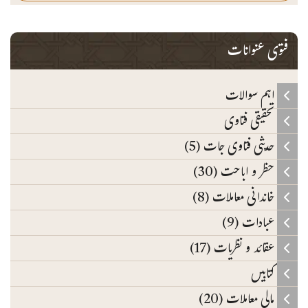
فتوی عنوانات
اہم سوالات
تحقیقی فتاوی
حدیثی فتاوی جات (5)
حظر و اباحت (30)
خاندانی معاملات (8)
عبادات (9)
عقائد و نظریات (17)
کتابیں
مالی معاملات (20)