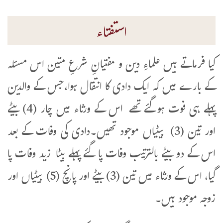
استفتاء
کیا فرماتے ہیں علماءِ دین و مفتیانِ شرعِ متین اس مسئلہ
کے بارے میں کہ ایک دادی کا انتقال ہوا،جس کے والدین
پہلے ہی فوت ہوگئے تھے اس کے ورثاء میں چار (4) بیٹے
اور تین (3) بیٹیاں موجود تھیں۔دادی کی وفات کے بعد
اس کے دو بیٹے بالترتیب وفات پا گئے پہلے بیٹا زید وفات پا
گیا، اس کے ورثاء میں تین (3) بیٹے اور پانچ (5) بیٹیاں اور
زوجہ موجود ہیں۔