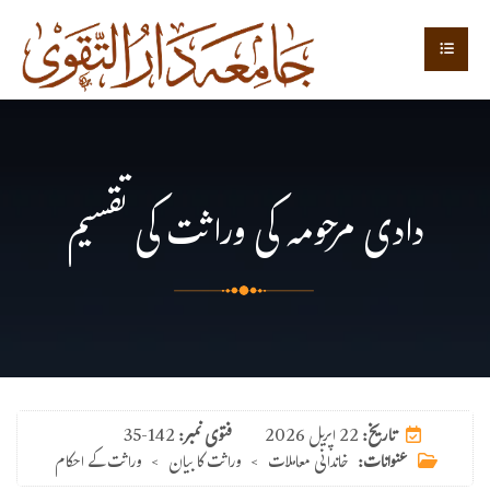
دادی مرحومہ کی وراثت کی تقسیم
22 اپریل 2026
تاریخ:
فتوی نمبر:
35-142
عنوانات:
خاندانی معاملات
>
وراثت کا بیان
>
وراثت کے احکام