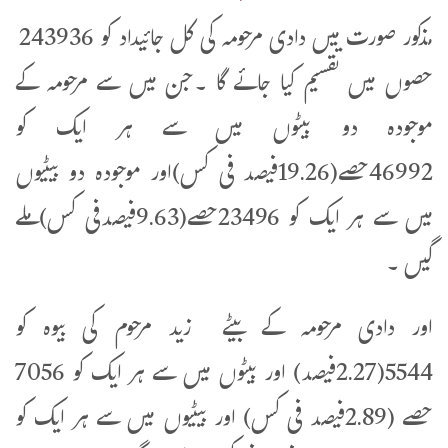
مذکور صورت میں دادی مرحومہ کی کل جائیداد کو 243936
حصوں میں تقسیم کیا جائے گا ۔جن میں سے مرحومہ کے
موجودہ دو بیٹوں میں سے ہر ایک کو
46992حصے(19.26فیصد فی کس)اور موجودہ دو بیٹیوں
میں سے ہر ایک کو 23496حصے(9.63فیصدفی کس)ملے
گیں ۔
اور دادی مرحومہ کے بیٹے زید مرحوم کی بیوہ کو
5544(2.27فیصد) اور بیٹوں میں سے ہر ایک کو 7056
حصے (2.89فیصد فی کس) اور بیٹیوں میں سے ہر ایک کو