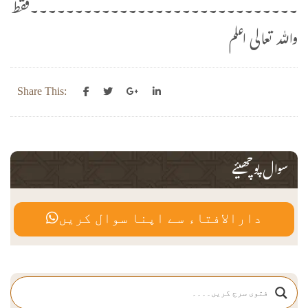
۔۔۔۔۔۔۔۔۔۔۔۔۔۔۔۔۔۔۔۔۔۔۔۔۔۔۔۔۔۔فقط
واللہ تعالی اعلم
Share This:
سوال پوچھیئے
دارالافتاء سے اپنا سوال کریں