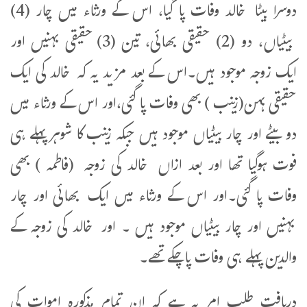
دوسرا بیٹا خالد وفات پا گیا، اس کے ورثاء میں چار (4)
بیٹیاں، دو (2) حقیقی بھائی، تین (3) حقیقی بہنیں اور
ایک زوجہ موجود ہیں۔اس کے بعد مزید یہ کہ خالد کی ایک
حقیقی بہن(زینب ) بھی وفات پا گئی،اور اس کے ورثاء میں
دو بیٹے اور چار بیٹیاں موجود ہیں جبکہ زینب کا شوہر پہلے ہی
فوت ہوگیا تھا اور بعد ازاں خالد کی زوجہ (فاطمہ ) بھی
وفات پا گئی۔اور اس کے ورثاء میں ایک بھائی اور چار
بہنیں اور چار بیٹیاں موجود ہیں ۔ اور خالد کی زوجہ کے
والدین پہلے ہی وفات پاچکے تھے۔
دریافت طلب امر یہ ہے کہ ان تمام مذکورہ اموات کی