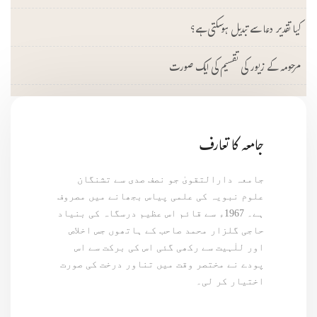
کیا تقدیر دعا سے تبدیل ہوسکتی ہے؟
مرحومہ کے زیور کی تقسیم کی ایک صورت
جامعہ کا تعارف
جامعہ دارالتقویٰ جو نصف صدی سے تشنگان
علوم نبویہ کی علمی پیاس بجھانے میں مصروف
ہے۔ 1967ء سے قائم اس عظیم درسگاہ کی بنیاد
حاجی گلزار محمد صاحب کے ہاتھوں جس اخلاص
اور للٰہیت سے رکھی گئی اس کی برکت سے اس
پودے نے مختصر وقت میں تناور درخت کی صورت
اختیار کر لی۔