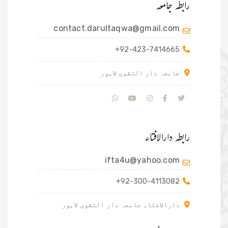
رابطہ جامعہ
contact.darultaqwa@gmail.com
+92-423-7414665
جامعہ دار التقوی لاہور
رابطہ دارالافتاء
ifta4u@yahoo.com
+92-300-4113082
دارالافتاء جامعہ دار التقوی لاہور