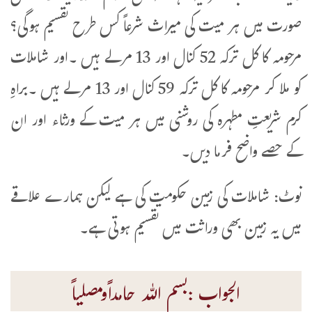
صورت میں ہر میت کی میراث شرعاً کس طرح تقسیم ہوگی؟
مرحومہ کا کل ترکہ 52 کنال اور 13 مرلے ہیں ۔اور شاملات
کو ملا کر مرحومہ کا کل ترکہ 59 کنال اور 13 مرلے ہیں ۔براہِ
کرم شریعتِ مطہرہ کی روشنی میں ہر میت کے ورثاء اور ان
کے حصے واضح فرما دیں۔
نوٹ: شاملات کی زمین حکومت کی ہے لیکن ہمارے علاقے
میں یہ زمین بھی وراثت میں تقسیم ہوتی ہے۔
الجواب :بسم اللہ حامداًومصلیاً