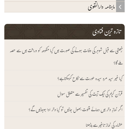
ماہنامہ دارالتقوی
تازہ ترین فتاوی
رخصتی سے قبل شوہر کی وفات ہونے کی صورت میں کیا منکوحہ کو وراثت میں سے حصہ
ملے گا؟
کیا غیر سید مرد سیدہ عورت سے نکاح کرسکتا ہے؟
قرآن کریم کی ایک آیت کی تفسیر سے متعلق سوال
اگر نمازِ وتر میں دعائے قنوت بھول جائیں تو کیا وتر ادا ہوجائیں گے؟
عشاء کی نماز تاخیر سے پڑھنا