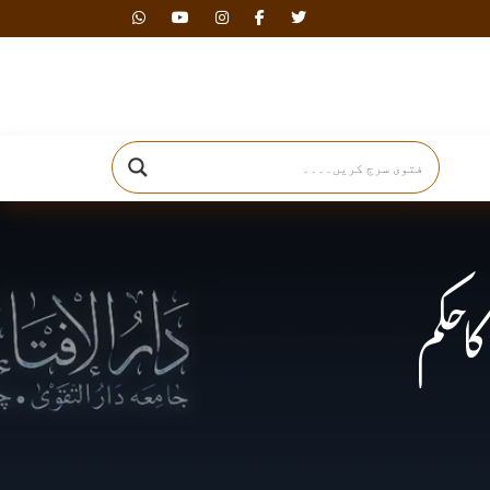
دارالافتاء
احکم