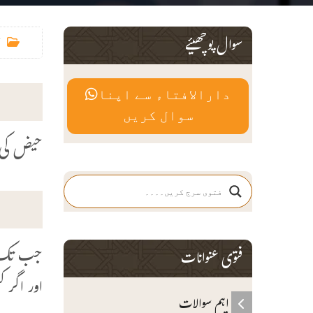
سوال پوچھیئے
دارالافتاء سے اپنا
سوال کریں
حیض کی عادت 9 دن کی ہے کبھی کبھی 10 دن ہو جاتی 
فتوی عنوانات
اور اگر کسی مہینے 10 دن خون آت
اہم سوالات