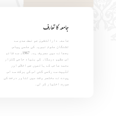
جامعہ کا تعارف
جامعہ دارالتقویٰ جو نصف صدی سے
تشنگان علوم نبویہ کی علمی پیاس
بجھانے میں مصروف ہے۔ 1967ء سے قائم
اس عظیم درسگاہ کی بنیاد حاجی گلزار
محمد صاحب کے ہاتھوں جس اخلاص اور
للٰہیت سے رکھی گئی اس کی برکت سے اس
پودے نے مختصر وقت میں تناور درخت کی
صورت اختیار کر لی۔