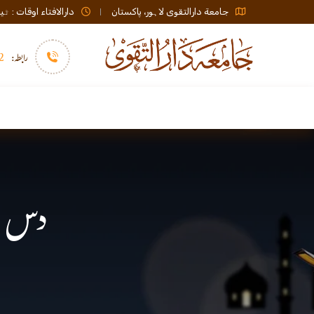
جامعة دارالتقوی لاہور، پاکستان
دارالافتاء اوقات : ٹیلی فون صبح 08:00 تا عشاء / ب
رابطہ:
92)+
سرورق
دارالافتاء
نشر و اشاعت
دس دن