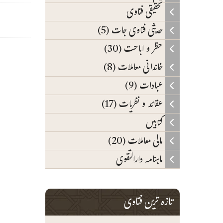
تحقیقی فتاوی
حدیثی فتاوی جات (5)
حظر و اباحت (30)
خاندانی معاملات (8)
عبادات (9)
عقائد و نظریات (17)
کتابیں
مالی معاملات (20)
ماہنامہ دارالتقوی
تازہ ترین فتاوی