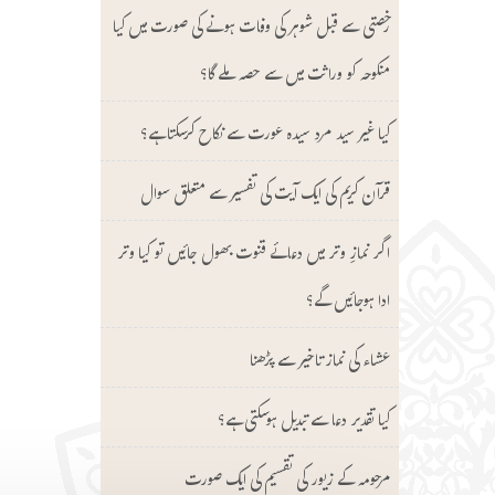
رخصتی سے قبل شوہر کی وفات ہونے کی صورت میں کیا
منکوحہ کو وراثت میں سے حصہ ملے گا؟
کیا غیر سید مرد سیدہ عورت سے نکاح کرسکتا ہے؟
قرآن کریم کی ایک آیت کی تفسیر سے متعلق سوال
اگر نمازِ وتر میں دعائے قنوت بھول جائیں تو کیا وتر
ادا ہوجائیں گے؟
عشاء کی نماز تاخیر سے پڑھنا
کیا تقدیر دعا سے تبدیل ہوسکتی ہے؟
مرحومہ کے زیور کی تقسیم کی ایک صورت