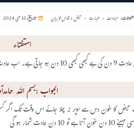
عنوانات:
عبادات
>
طہارت
>
حیض و نفاس کا بیان
15 مئی 2024
تاریخ:
استفتاء
ہے۔ اب عادت کونسی شمار ہو گی 9 دن یا 10 دن؟
الجواب :بسم اللہ حامداًوم
ا ہے تو 10 دن عادت شمار ہو گی