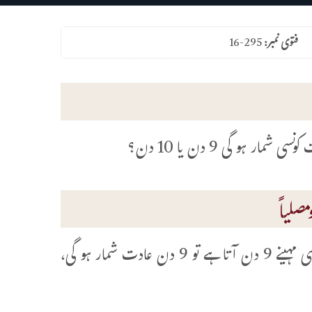
فتوی نمبر:
16-295
صلیاً
جب تک حیض کا خون دس سے اوپر نہ چلا جائے اس وقت تک اگر کسی مہینے 9 دن آتا ہے تو 9 دن عادت شمار ہو گی،