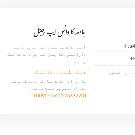
جامعہ کا واٹس ایپ چینل
ifta
ڈیلی حدیث کے لیے واٹس ایپ پر جامعہ
دارالتقوی کا چینل بنا ہوا، جس کا لنک
+
یہ ہے
واٹس ایپ جینل لنک
 دار التقوی
یا روزانہ حدیث مبارکہ حاصل کرنے کے
لئے اس نمبر پر میسج کیجئے۔
(0092-0322-2333224)