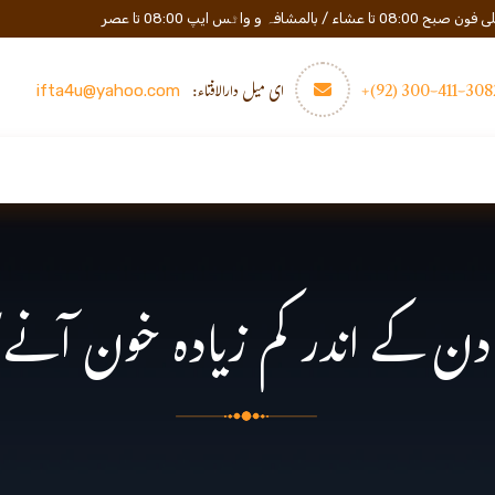
المشافہ و واٹس ایپ 08:00 تا عصر
3082-411-300 (
ای میل دارالافتاء:
ifta4u@yahoo.com
عصری تعلیم
مزید
رابطه
 کے اندر کم زیادہ خون آنے ک