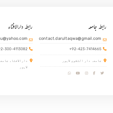
رابطہ جامعہ
رابطہ دارالافتاء
4u@yahoo.com
contact.darultaqwa@gmail.com
92-300-4113082
+92-423-7414665
جامعہ دار التقوی لاہور
دارالافتاء جامعہ
لاہور