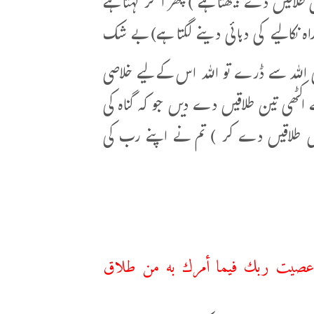
 طلاقیں دے بیٹھتا ہے ) پھر آکر کہتا ہے
کالیے کی دہائی دینے لگتا ہے) بے شک
 اللہ سے ڈرے تو اللہ اس کے لیے خلاصی
ے اکٹھی تین طلاقیں دے دیں جو کہ گناہ کی
ینوں طلاقیں دے کر ) تم نے اپنے رب کی
قد عصيت ربك فيما أمرك به من طلاق