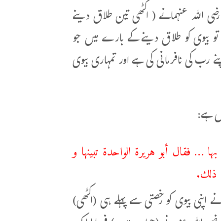
رضی اللہ عنہمانے ( اکٹھی تین طلاق دینے
ں تو بیوی کو طلاق دینے کے بارے میں جو
نے رب کی نافرمانی کی ہے اور تمہاری بیوی
ها … فقال أبو هريرة الواحدة تبينها و
 ذلك.
اپنی بیوی کو رخصتی سے پہلے ہی (اکٹھی)