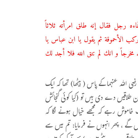
 رجل فقال إنه طلق امرأته ثلاثاً
ب الأحموقة ثم يقول يا ابن عباس یا
مخرجاً و انك لم تتق الله فلا أجد لك
ضی اللہ عنہما کے پاس ( بیٹھا) تھا کہ ایک
ن طلاقیں دے دی ہیں تو (کیا کوئی گنجائش
ک خاموش رہے کہ مجھے خیال ہونے لگا کہ
ے ، پھر انہوں نے فرمایا: تم میں سے