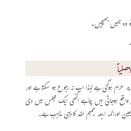
 وہ ہمیں بھیجیں۔
۔
صلیاً
 حرام ہوگئی ہے لہٰذا اب نہ رجوع ہو سکتا ہے اور
 واقع ہوجاتی ہیں چاہے اکٹھی ایک مجلس میں دی
ین اورائمہ اربعہ رحمہم اللہ کا یہی مذہب ہے۔