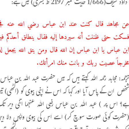
1/ حدیث نمبر 2197 ط بشری) میں ہے:
ن مجاهد قال كنت عند ابن عباس رضي الله عنه فجاءه
سكت حتى ظننت أنه سيردها إليه فقال ينطلق أحدكم فيرك
بن عباس يا ابن عباس إن الله قال ومن يتق الله يجعل له 
خرجاً عصيت ربك و بانت منك امرأتك.
رجمہ: مجاہد رحمہ اللہ کہتے ہیں کہ میں حضرت عبد اللہ بن عباس ر
خص ان کے پاس آیا اور کہا کہ اس نے اپنی بیوی کو (اکٹھی) تی
ے؟ اس پر ) عبد اللہ بن عباس رضی اللہ عنہما اتنی دیر ت
حضرت کوئی صورت سوچ کر) اسے اس کی بیوی واپس دلا دیں گ