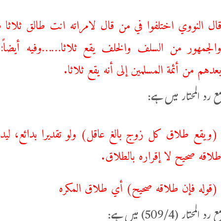
ال النووي اختلفوا في من قال لامراته انت طالق ثلاثا ف
الجمهور من السلف والخلف يقع ثلاثا……وفيه أيضاً:و
عدهم من أئمة المسلمين إلى أنه يقع ثلاثا.
مع رد المحتار میں ہے:
ويقع طلاق كل زوج بالغ عاقل) ولو تقديرا بدائع، ليدخ
لاقه صحيح لا إقراره بالطلاق.
قوله فإن طلاقه صحيح) أي طلاق المكره
المحتار (509/4) میں ہے: