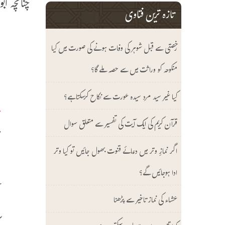
چنانچہ ابو داؤد شریف(666
تازہ ترین فتاوی
ع
رخصتی سے قبل شوہر کی وفات ہونے کی صورت میں کیا
ف
منکوحہ کو وراثت میں سے حصہ ملے گا؟
ا
کیا غیر سید مرد سیدہ عورت سے نکاح کرسکتا ہے؟
م
قرآن کریم کی ایک آیت کی تفسیر سے متعلق سوال
ت
اگر نمازِ وتر میں دعائے قنوت بھول جائیں تو کیا وتر
ش
ادا ہوجائیں گے؟
ہ
(
عشاء کی نماز تاخیر سے پڑھنا