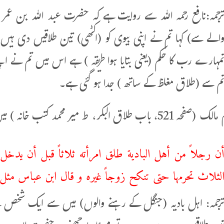
رجمہ:نافع رحمہ اللہ سے روایت ہے کہ حضرت عبد اللہ بن عمر 
الے سے) کہا تم نے اپنی بیوی کو (اکٹھی) تین طلاقیں دی ہی
مہارے رب کا حکم (یعنی بتایا ہوا طریقہ ) ہے اس میں تم نے اپ
م سے (طلاق مغلظ کے ساتھ ) جدا ہو گئی ہے۔
اب طلاق البکر، ط میر محمد کتب خانہ ) میں ہے:
ن رجلاً من أهل البادية طلق امرأته ثلاثاً قبل أن يدخل ب
لثلاث تحرمها حتى تنكح زوجاً غيره و قال ابن عباس مثل
رجمہ: اہل بادیہ (جنگل کے رہنے والوں) میں سے ایک شخص نے 