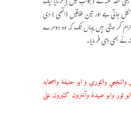
ضی اللہ عنہ نے (جواب میں ) فرمایا ایک
ل جاتی ہے اور تین طلاقیں (اکٹھی ) دی
حرام کر دیتی ہیں یہاں تک کہ وہ دوسرے
نے بھی یہی فرمایا۔
والنخعي والثوري و ابو حنيفة واصحابه
ابو ثور وابو عبيدة وآخرون كثيرون على