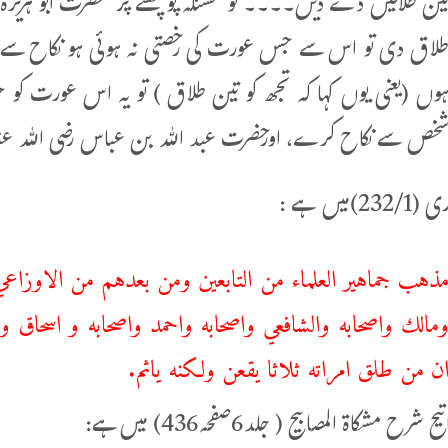
ین طلاقیں دے دیں۔۔۔۔ تو مسئلہ پوچھنے پر حضرت ابو ہریرہ ر
لاق دی تو اس سے جس عورت کی رخصتی نہ ہوئی ہو نکاح سے نک
وں (یعنی یوں کہا کہ تجھ کو تین طلاق ) تو یہ اس عورت کو 
خص سے نکاح کرے، اورحضرت عبد اللہ بن عباس رضی اللہ عنہ 
2)میں ہے :
ذهب جماهير العلماء من التابعين ومن بعدهم من الاوزاعي 
مالك واصحابه والشافعي واصحابه واحمد واصحابه و اسحاق و
ن من طلق امراته ثلاثا يقعن ولكنه ياثم.
ح شرح مشكاۃ المصابيح ( جلد6صفحہ436) میں ہے: