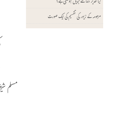
ا
کیا تقدیر دعا سے تبدیل ہوسکتی ہے؟
ا
مرحومہ کے زیور کی تقسیم کی ایک صورت
ا
ک
ب
ن
مسلم شریف (2/962 حدیث نمبر 1471 
ع
ا