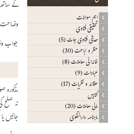
کے ساتھ 
اہم سوالات
وضاحت مط
تحقیقی فتاوی
حدیثی فتاوی جات (5)
جواب وض
حظر و اباحت (30)
خاندانی معاملات (8)
عبادات (9)
عقائد و نظریات (17)
مذکورہ ص
کتابیں
نہ صلح ک
مالی معاملات (20)
جائیں یا 
ماہنامہ دارالتقوی