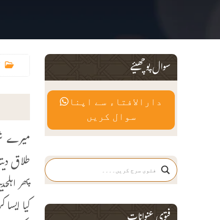
سوال پوچھیئے
دارالافتاء سے اپنا
سوال کریں
میرے شوہ
طلاق دیت
پھر اہلح
کیا ایسا
فتوی عنوانات