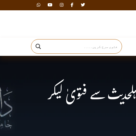
دارالافتاء
لحدیث سے فتویٰ لیکر