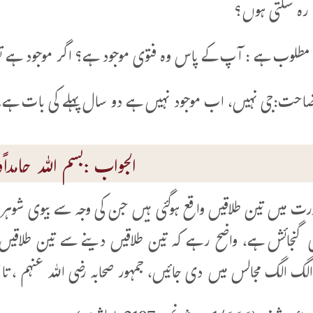
رہ سکتی ہوں؟
لوب ہے : آپ کے پاس وہ فتوی موجود ہے؟ اگر موجود ہے تو
احت:جی نہیں، اب موجود نہیں ہے دو سال پہلے کی بات ہے
الجواب :بسم اللہ حامداًوم
ورت میں تین طلاقیں واقع ہوگئی ہیں جن کی وجہ سے بیوی شوہر پر
ی گنجائش ہے، واضح رہے کہ تین طلاقیں دینے سے تین طلاقیں
الگ الگ مجالس میں دی جائیں، جمہور صحابہ رضی اللہ عنہم ، تابع