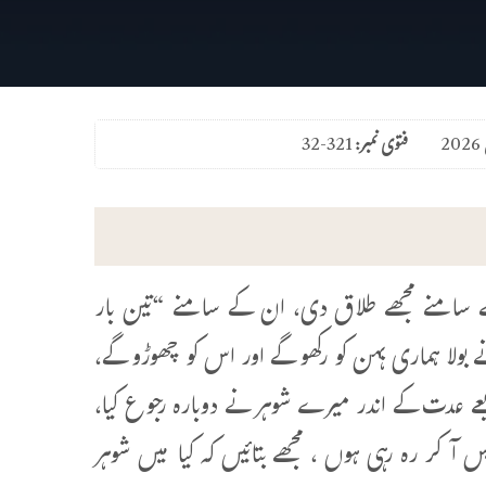
فتوی نمبر:
32-321
 سامنے مجھے طلاق دی، ان کے سامنے “تین بار
 بولا ہماری بہن کو رکھو گے اور اس کو چھوڑو گے،
یعے عدت کے اندر میرے شوہر نے دوبارہ رجوع کیا،
س آکر رہ رہی ہوں ، مجھے بتائیں کہ کیا میں شوہر