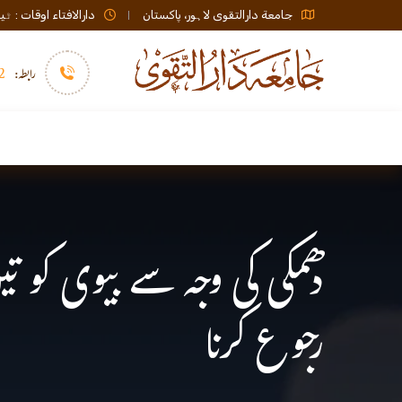
جامعة دارالتقوی لاہور، پاکستان
دارالافتاء اوقات : ٹیلی فون صبح 08:00 تا عشاء / ب
رابطہ:
92)+
سرورق
دارالافتاء
نشر و اشاعت
دھمکی کی وجہ سے بیوی کو 
رجوع کرنا