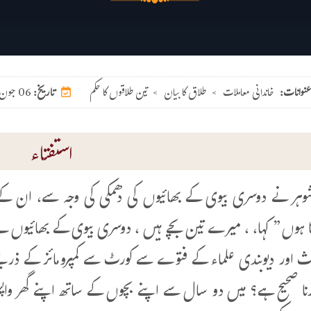
عنوانات:
خاندانی معاملات
>
طلاق کا بیان
>
تین طلاقوں کا حکم
06 جون 2026
تاریخ:
استفتاء
ر نے دوسری بیوی کے بھائیوں کی دھمکی کی وجہ سے، ان کے
ا ہوں” کہا، ، میرے تین بچے ہیں ، دوسری بیوی کے بھائیوں نے
دیث اور دیوبندی علماء کے فتوے سے کورٹ سے کمپرومائز کے ذر
 کرنا صحیح ہے؟ میں دو سال سے اپنے بچوں کے ساتھ اپنے گھر واپ