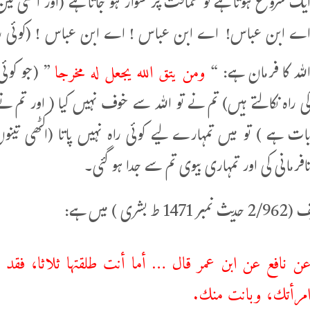
یک شروع ہوتا ہے تو حماقت پر سوار ہو جاتا ہے (اور اکٹھی تین
ے ابن عباس! اے ابن عباس ! اے ابن عباس ! (کوئی راہ ن
ومن یتق الله يجعل له مخرجا
للہ کا فرمان ہے: “
” (جو کوئی
ی راہ نکالتے ہیں) تم نے تو اللہ سے خوف نہیں کیا ( اور تم ن
ات ہے ) تو میں تمہارے لیے کوئی راہ نہیں پاتا (اکٹھی ت
افرمانی کی اور تمہاری بیوی تم سے جدا ہو گئی۔
ط بشری ) میں ہے:
ن نافع عن ابن عمر قال … أما أنت ‌طلقتها ‌ثلاثا، ف
مرأتك، وبانت منك.