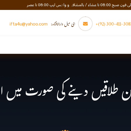
المشافہ و واٹس ایپ 08:00 تا عصر
3082-411-300 (
ای میل دارالافتاء:
ifta4u@yahoo.com
عصری تعلیم
مزید
رابطه
تین طلاقیں دینے کی صورت میں اہ