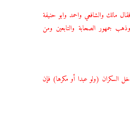
قال مالك والشافعي واحمد وابو حنيفة
ذهب جمهور الصحابة والتابعين ومن
ل السكران (ولو عبدا أو مكرها) فإن