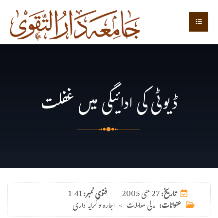
ڈیوٹی کی ادائیگی میں غفلت
27 مئی 2005
تاریخ:
فتوی نمبر:
1-41
عنوانات:
مالی معاملات
>
اجارہ و کرایہ داری