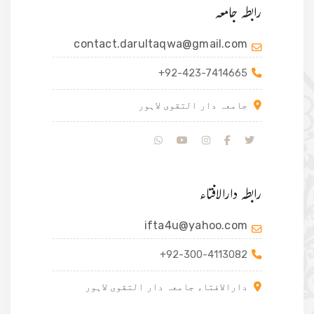
رابطہ جامعہ
contact.darultaqwa@gmail.com
+92-423-7414665
جامعہ دار التقوی لاہور
رابطہ دارالافتاء
ifta4u@yahoo.com
+92-300-4113082
دارالافتاء جامعہ دار التقوی لاہور