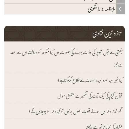
ماہنامہ دارالتقوی
تازہ ترین فتاوی
رخصتی سے قبل شوہر کی وفات ہونے کی صورت میں کیا منکوحہ کو وراثت میں سے حصہ
ملے گا؟
کیا غیر سید مرد سیدہ عورت سے نکاح کرسکتا ہے؟
قرآن کریم کی ایک آیت کی تفسیر سے متعلق سوال
اگر نمازِ وتر میں دعائے قنوت بھول جائیں تو کیا وتر ادا ہوجائیں گے؟
عشاء کی نماز تاخیر سے پڑھنا