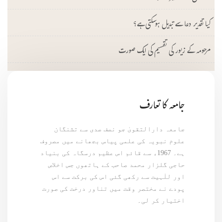
کیا تقدیر دعا سے تبدیل ہوسکتی ہے؟
مرحومہ کے زیور کی تقسیم کی ایک صورت
جامعہ کا تعارف
جامعہ دارالتقویٰ جو نصف صدی سے تشنگان
علوم نبویہ کی علمی پیاس بجھانے میں مصروف
ہے۔ 1967ء سے قائم اس عظیم درسگاہ کی بنیاد
حاجی گلزار محمد صاحب کے ہاتھوں جس اخلاص
اور للٰہیت سے رکھی گئی اس کی برکت سے اس
پودے نے مختصر وقت میں تناور درخت کی صورت
اختیار کر لی۔