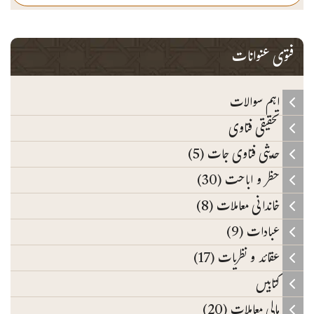
فتوی عنوانات
اہم سوالات
تحقیقی فتاوی
حدیثی فتاوی جات (5)
حظر و اباحت (30)
خاندانی معاملات (8)
عبادات (9)
عقائد و نظریات (17)
کتابیں
مالی معاملات (20)