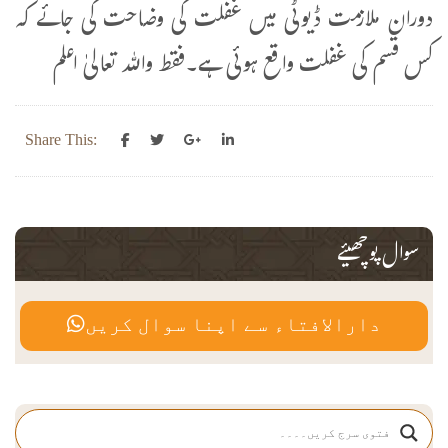
دوران ملازمت ڈیوٹی میں غفلت کی وضاحت کی جائے کہ
کس قسم کی غفلت واقع ہوئی ہے۔فقط واللہ تعالیٰ اعلم
Share This:
سوال پوچھیئے
دارالافتاء سے اپنا سوال کریں