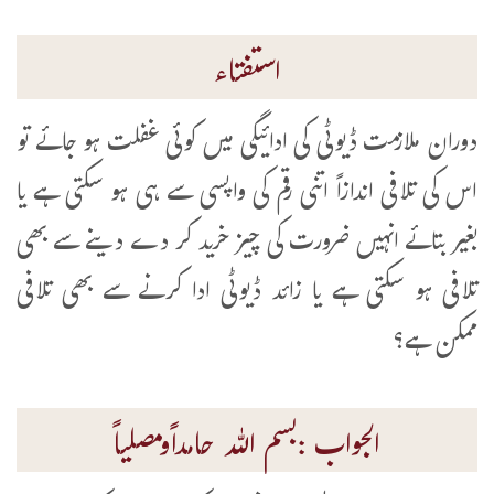
استفتاء
دوران ملازمت ڈیوٹی کی ادائیگی میں کوئی غفلت ہو جائے تو
اس کی تلافی اندازاً اتنی رقم کی واپسی سے ہی ہو سکتی ہے یا
بغیر بتائے انہیں ضرورت کی چیز خرید کر دے دینے سے بھی
تلافی ہو سکتی ہے یا زائد ڈیوٹی ادا کرنے سے بھی تلافی
ممکن ہے؟
الجواب :بسم اللہ حامداًومصلیاً