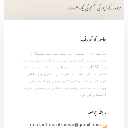
مرحومہ کے زیور کی تقسیم کی ایک صورت
جامعہ کا تعارف
جامعہ دارالتقویٰ جو نصف صدی سے تشنگان
علوم نبویہ کی علمی پیاس بجھانے میں مصروف
ہے۔ 1967ء سے قائم اس عظیم درسگاہ کی بنیاد
حاجی گلزار محمد صاحب کے ہاتھوں جس اخلاص
اور للٰہیت سے رکھی گئی اس کی برکت سے اس
پودے نے مختصر وقت میں تناور درخت کی صورت
اختیار کر لی۔
رابطہ جامعہ
contact.darultaqwa@gmail.com