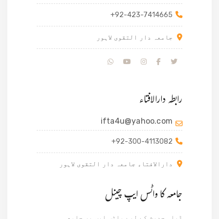
+92-423-7414665
جامعہ دار التقوی لاہور
رابطہ دارالافتاء
ifta4u@yahoo.com
+92-300-4113082
دارالافتاء جامعہ دار التقوی لاہور
جامعہ کا واٹس ایپ چینل
ڈیلی حدیث کے لیے واٹس ایپ پر جامعہ