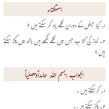
استفتاء
۱۔ کیا حیض کے دوران کلمے یاد کر سکتے ہیں ؟
۲۔ نماز کی کتا ب جس میں کلمے لکھے ہیں ہاتھ میں پکڑ سکتے
ہیں ؟
الجواب :بسم اللہ حامداًومصلیاً
۱۔ کرسکتے ہیں ۔
۲۔ پکڑ سکتے ہیں ۔