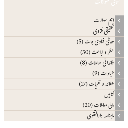
فتوی عنوانات
اہم سوالات
تحقیقی فتاوی
حدیثی فتاوی جات (5)
حظر و اباحت (30)
خاندانی معاملات (8)
عبادات (9)
عقائد و نظریات (17)
کتابیں
مالی معاملات (20)
ماہنامہ دارالتقوی