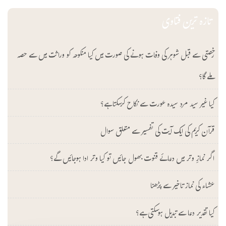
تازہ ترین فتاوی
رخصتی سے قبل شوہر کی وفات ہونے کی صورت میں کیا منکوحہ کو وراثت میں سے حصہ
ملے گا؟
کیا غیر سید مرد سیدہ عورت سے نکاح کرسکتا ہے؟
قرآن کریم کی ایک آیت کی تفسیر سے متعلق سوال
اگر نمازِ وتر میں دعائے قنوت بھول جائیں تو کیا وتر ادا ہوجائیں گے؟
عشاء کی نماز تاخیر سے پڑھنا
کیا تقدیر دعا سے تبدیل ہوسکتی ہے؟