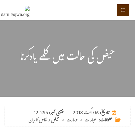
حیض کی حالت میں کلمے یادکرنا
06 اگست 2018
تاریخ:
فتوی نمبر:
12-295
عنوانات:
عبادات
>
طہارت
>
حیض و نفاس کا بیان