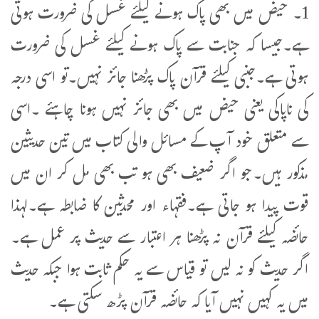
1۔ حیض میں بھی پاک ہونے کیلئے غسل کی ضرورت ہوتی
ہے۔جیسا کہ جنابت سے پاک ہونے کیلئے غسل کی ضرورت
ہوتی ہے۔جنبی کیلئے قرآن پاک پڑھنا جائز نہیں۔تو اسی درجہ
کی ناپاکی یعنی حیض میں بھی جائز نہیں ہونا چاہئے ۔اسی
سے متعلق خود آپ کے مسائل والی کتاب میں تین حدیثین
مذکور ہیں۔جو اگر ضعیف بھی ہو تب بھی مل کر ان میں
قوت پیدا ہو جاتی ہے۔فقہاء اور محدثین کا ضابطہ ہے۔لہذا
حائضہ کیلئے قرآن نہ پڑھنا ہر اعتبار سے حدیث پر عمل ہے۔
اگر حدیث کو نہ لیں تو قیاس سے یہ حکم ثابت ہوا جبکہ حدیث
میں یہ کہیں نہیں آیا کہ حائضہ قرآن پڑھ سکتی ہے۔