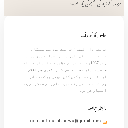
مرحومہ کے زیور کی تقسیم کی ایک صورت
جامعہ کا تعارف
جامعہ دارالتقویٰ جو نصف صدی سے تشنگان
علوم نبویہ کی علمی پیاس بجھانے میں مصروف
ہے۔ 1967ء سے قائم اس عظیم درسگاہ کی بنیاد
حاجی گلزار محمد صاحب کے ہاتھوں جس اخلاص
اور للٰہیت سے رکھی گئی اس کی برکت سے اس
پودے نے مختصر وقت میں تناور درخت کی صورت
اختیار کر لی۔
رابطہ جامعہ
contact.darultaqwa@gmail.com