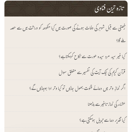
تازہ ترین فتاوی
رخصتی سے قبل شوہر کی وفات ہونے کی صورت میں کیا منکوحہ کو وراثت میں سے حصہ
ملے گا؟
کیا غیر سید مرد سیدہ عورت سے نکاح کرسکتا ہے؟
قرآن کریم کی ایک آیت کی تفسیر سے متعلق سوال
اگر نمازِ وتر میں دعائے قنوت بھول جائیں تو کیا وتر ادا ہوجائیں گے؟
عشاء کی نماز تاخیر سے پڑھنا
کیا تقدیر دعا سے تبدیل ہوسکتی ہے؟