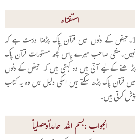
استفتاء
1۔حیض کے دنوں میں قرآن پاک پڑھنا درست ہے کہ
نہیں۔مفتی صاحب میرے پاس کچھ مستورات قرآن پاک
پڑھنے کے لیے آتی ہیں وہ کہتی ہیں کہ حیض کے دنوں
میں قرآن پاک پڑھ سکتے ہیں اسکی دلیل میں وہ یہ کتاب
پیش کرتی ہیں۔
الجواب :بسم اللہ حامداًومصلیاً