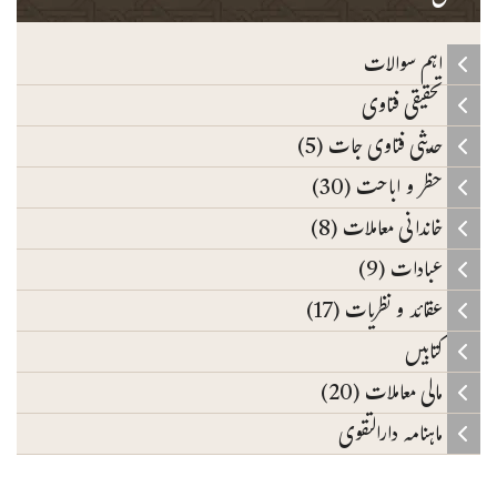
اہم سوالات
تحقیقی فتاوی
حدیثی فتاوی جات (5)
حظر و اباحت (30)
خاندانی معاملات (8)
عبادات (9)
عقائد و نظریات (17)
کتابیں
مالی معاملات (20)
ماہنامہ دارالتقوی