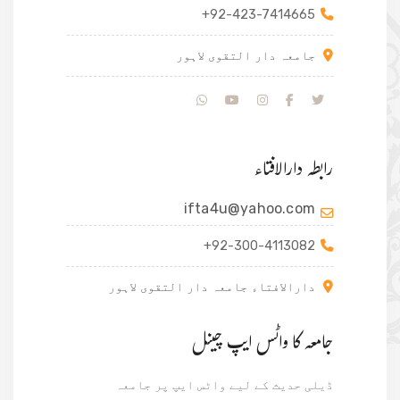
+92-423-7414665
جامعہ دار التقوی لاہور
رابطہ دارالافتاء
ifta4u@yahoo.com
+92-300-4113082
دارالافتاء جامعہ دار التقوی لاہور
جامعہ کا واٹس ایپ چینل
ڈیلی حدیث کے لیے واٹس ایپ پر جامعہ