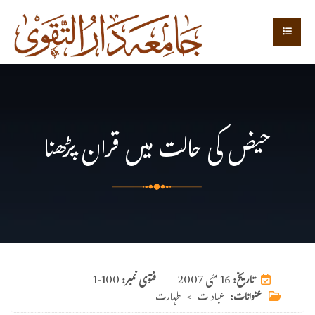
حیض کی حالت میں قران پڑھنا
16 مئی 2007
تاریخ:
فتوی نمبر:
1-100
عنوانات:
عبادات
>
طہارت