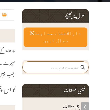
سوال پوچھیئے
دارالافتاء سے اپنا
سوال کریں
***کے ب
میرے لیے
جب زمین
تو اس وق
فتوی عنوانات
اہم سوالات