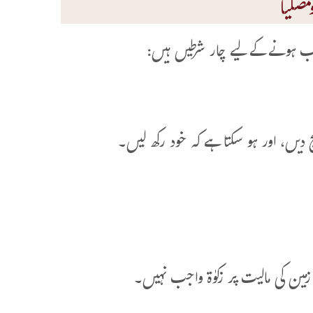
صلیاً
اجب ہونے کے لیے چار شرطیں ہیں:
مین کی مالیت پر زکوٰة واجب نہیں۔