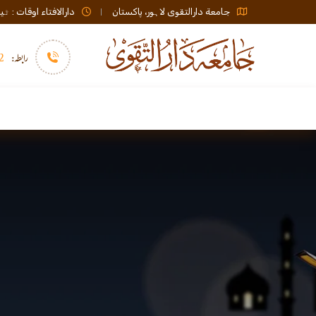
جامعة دارالتقوی لاہور، پاکستان
دارالافتاء اوقات : ٹیلی فون صبح 08:00 تا عشاء / ب
رابطہ:
92)+
سرورق
دارالافتاء
نشر و اشاعت