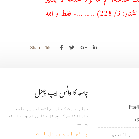
للتجارة و إن نواه لها ما لم يبعه بجنس ما فيه الزكاة. (الدر المختار: 3/ 228) ………. فقط و الله
Share This:
جامعہ کا واٹس ایپ چینل
ifta
ڈیلی حدیث کے لیے واٹس ایپ پر جامعہ
دارالتقوی کا چینل بنا ہوا، جس کا لنک
+
یہ ہے
واٹس ایپ جینل لنک
 دار التقوی