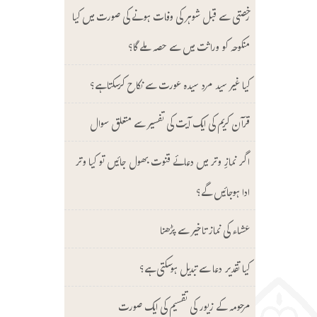
ل
رخصتی سے قبل شوہر کی وفات ہونے کی صورت میں کیا
ا
منکوحہ کو وراثت میں سے حصہ ملے گا؟
کیا غیر سید مرد سیدہ عورت سے نکاح کرسکتا ہے؟
)
قرآن کریم کی ایک آیت کی تفسیر سے متعلق سوال
ل
اگر نمازِ وتر میں دعائے قنوت بھول جائیں تو کیا وتر
ا
ادا ہوجائیں گے؟
و
عشاء کی نماز تاخیر سے پڑھنا
ا
کیا تقدیر دعا سے تبدیل ہوسکتی ہے؟
ل
مرحومہ کے زیور کی تقسیم کی ایک صورت