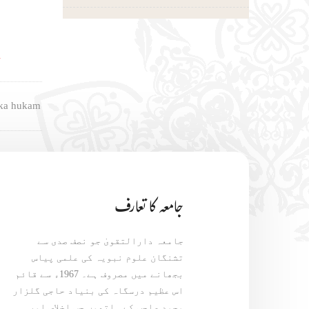
ت
 ka hukam
جامعہ کا تعارف
جامعہ دارالتقویٰ جو نصف صدی سے
تشنگان علوم نبویہ کی علمی پیاس
بجھانے میں مصروف ہے۔ 1967ء سے قائم
اس عظیم درسگاہ کی بنیاد حاجی گلزار
محمد صاحب کے ہاتھوں جس اخلاص اور