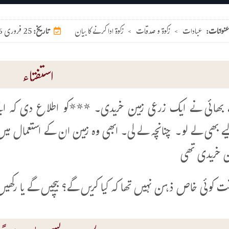
عنوانات:
عبادات
>
زکوۃ و صدقات
>
زکوۃ ادا کرنے کا بیان
25 فروری 2016
تاریخ:
استفتاء
ھائی نے ایک زرعی زمین خریدی۔ ***کو اطلاع دی کہ ایسے
 بھی لے لو۔ چنانچہ لے لی۔ ابھی وہ زمین ان کے استعمال میں
 خریدی تھی
ت کوئی خاص ذہن نہیں تھا کہ کیا کریں گے؟ بیچیں گے یا رکھیں گ