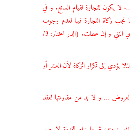
 لا يكون للتجارة لقيام المانع. و في
ها تجب زكاة التجارة فيها لعدم وجوب
العشر، فلم يوجب المانع، أما الخراجية فالمانع موجود و هي الثني و إن عطلت. (الدر المختار: 3/
ا يؤدي إلی تكرار الزكاة لأن العشر أو
لعروض … و لا بد من مقارنتها لعقد
لك خدمته، ثم ما نواه للخدمة لا يصير