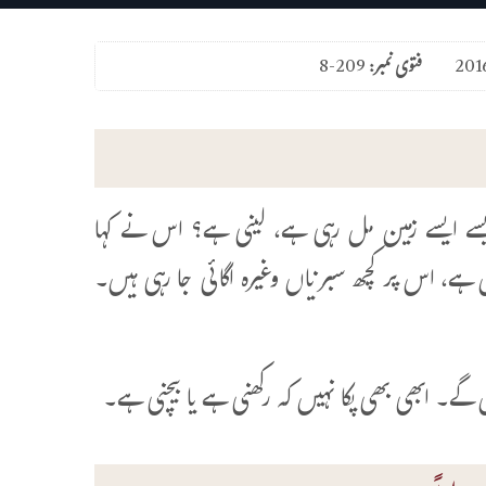
فتوی نمبر:
8-209
 ایسے زمین مل رہی ہے، لینی ہے؟ اس نے کہا
 ہے، اس پر کچھ سبزیاں وغیرہ اگائی جا رہی ہیں۔
ے۔ ابھی بھی پکا نہیں کہ رکھنی ہے یا بیچنی ہے۔