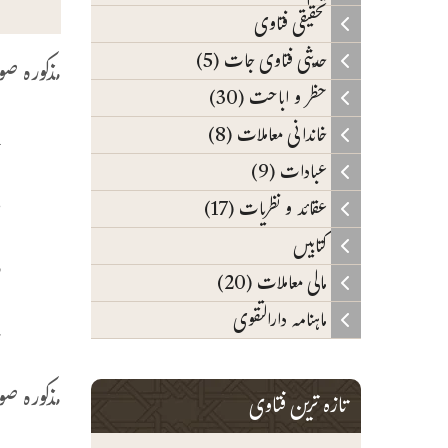
تحقیقی فتاوی
حدیثی فتاوی جات (5)
مذکورہ ص
حظر و اباحت (30)
1۔ آگ
خاندانی معاملات (8)
عبادات (9)
2۔ آگے ف
عقائد و نظریات (17)
کتابیں
3۔ آ
مالی معاملات (20)
ماہنامہ دارالتقوی
4۔ د
مذکورہ ص
تازہ ترین فتاوی