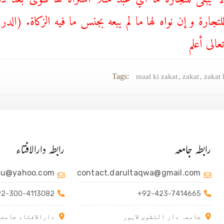
عالی أعلم
Tags:
,
,
maal ki zakat
zakat
zakat
رابطہ جامعہ
رابطہ دارالافتاء
4u@yahoo.com
contact.darultaqwa@gmail.com
92-300-4113082
+92-423-7414665
جامعہ دار التقوی لاہور
دارالافتاء جامعہ