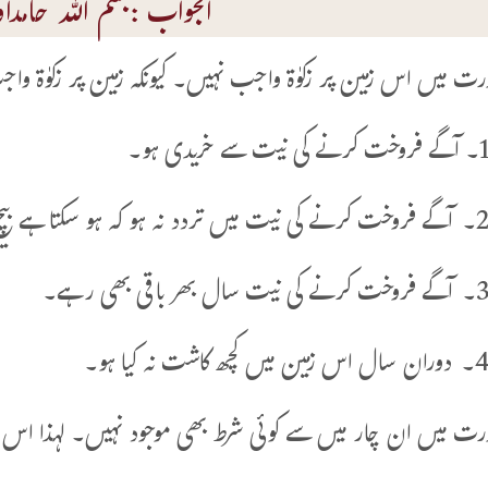
الجواب :بسم اللہ حامداًوم
ورت میں اس زمین پر زکوٰة واجب نہیں۔ کیونکہ زمین پر زکوٰة و
ے فروخت کرنے کی نیت سے خریدی ہو۔
روخت کرنے کی نیت میں تردد نہ ہو کہ ہو سکتا ہے بیچ دیں، اور ہو سکتا ہے کہ خود رکھ لیں۔
گے فروخت کرنے کی نیت سال بھر باقی بھی رہے۔
وران سال اس زمین میں کچھ کاشت نہ کیا ہو۔
ورت میں ان چار میں سے کوئی شرط بھی موجود نہیں۔ لہذا اس ز