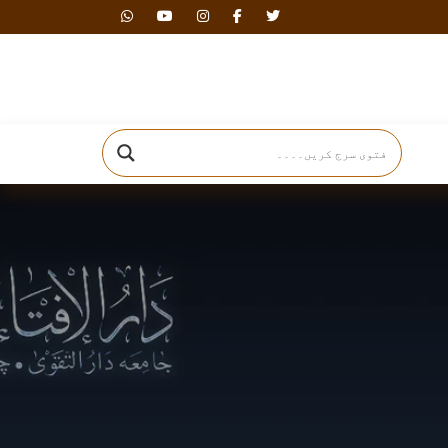
دارالافتاء