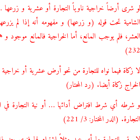
و شری أرضاً خراجية ناوياً التجارة أو عشرية و زرعها ….
لشامية تحت قوله (و زرعها) و مفهومه أنه إذا لم يزرع
232
ا زكاة فيما نواه للتجارة من نحو أرض عشرية أو خراجية لئل
لخراج زكاة أيضا. (رد المحتار)
 شرطه أي شرط افتراض أدائها … أو نية التجارة في ا
لتجارة. (الدر المختار: 3/ 221)
ا يبقی للتجارة ما أي عبد مثلاً اشتراه لها فنوی بعد ذ