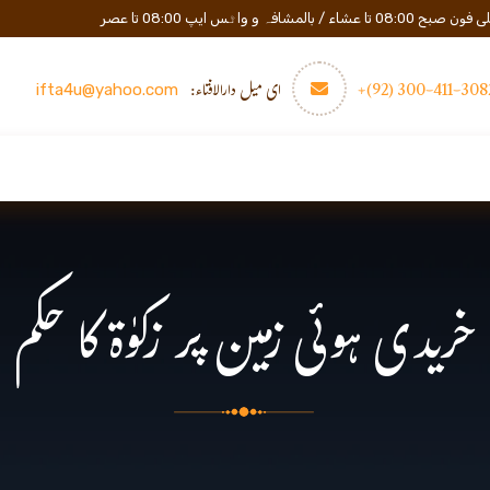
المشافہ و واٹس ایپ 08:00 تا عصر
3082-411-300 (
ای میل دارالافتاء:
ifta4u@yahoo.com
عصری تعلیم
مزید
رابطه
خریدی ہوئی زمین پر زکوٰة کا حکم