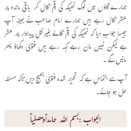
ہمارے گاؤں میں لوگ ٹھیکہ کی رقم نکال کر باقی ماندہ پر
عشر نکال رہے ہیں ہمارے امام صاحب نے بعینہٖ آپ
جیسا جواب دیا کہ ٹھیکہ کی رقم نکالے بغیر کل پیداوار پر عشر
ہے لیکن نہیں مان رہے کہہ رہے ہیں فتویٰ دکھاؤ پھر
مانیں گے ۔
آپ سے التماسِ ہے کہ تحریر شدہ فتویٰ بھیج دیں تاکہ مسئلہ
حل ہو جائے۔
الجواب :بسم اللہ حامداًومصلیاً