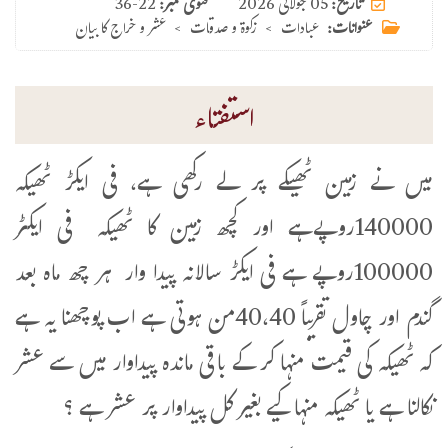
05 جولائی 2026
تاریخ:
فتوی نمبر:
36-22
عنوانات:
عبادات
>
زکوۃ و صدقات
>
عشر و خراج کا بیان
استفتاء
میں نے زمین ٹھیکے پر لے رکھی ہے، فی ایکڑ ٹھیکہ
140000روپےہے اور کچھ زمین کا ٹھیکہ فی ایکٹر
100000روپے ہے فی ایکڑ سالانہ پیدا وار ہر چھ ماہ بعد
گندم اور چاول تقریباً 40،40من ہوتی ہے اب پوچھنا یہ ہے
کہ ٹھیکہ کی قیمت منہا کر کے باقی ماندہ پیداوار میں سے عشر
نکالنا ہے یا ٹھیکہ منہا کیے بغیر کل پیداوار پر عشر ہے ؟