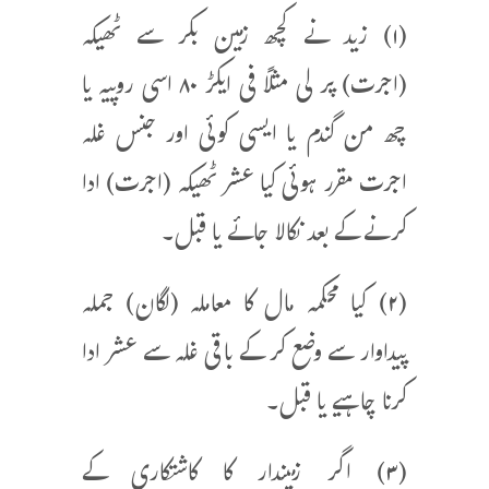
(۱) زید نے کچھ زمین بکر سے ٹھیکہ
(اجرت) پر لی مثلاً فی ایکڑ ۸۰ اسی روپیہ یا
چھ من گندم یا ایسی کوئی اور جنس غلہ
اجرت مقرر ہوئی کیا عشر ٹھیکہ (اجرت) ادا
کرنے کے بعد نکالا جائے یا قبل۔
(۲) کیا محکمہ مال کا معاملہ (لگان) جملہ
پیداوار سے وضع کر کے باقی غلہ سے عشر ادا
کرنا چاہیے یا قبل۔
(۳) اگر زمیندار کا کاشتکاری کے