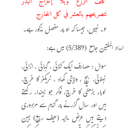
لتصريحهم بالعشر في كل الخارج
۲۔ نہیں، جیسا کہ او پر مفصل مذکور ہے۔
امداد المفتین جامع (5/389) میں ہے:
سوال : مصارف ایک کٹائی ، گہائی ، اڑائی،
نہلائی، بیچ ، ولایتی کھاد ، ٹریکٹر کا خرچ،
لوہار بڑھئی کا خرچ، نوکر جو زمیندار رکھتے
ہیں اور سال گزرنے پر گندم سے مزدوری
دیتے ہیں عرض مالیہ (حریف ربیع) زمین