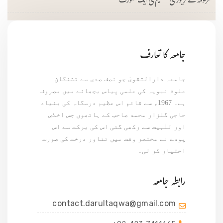
مرحومہ کے زیور کی تقسیم کی ایک صورت
جامعہ کا تعارف
جامعہ دارالتقویٰ جو نصف صدی سے تشنگان
علوم نبویہ کی علمی پیاس بجھانے میں مصروف
ہے۔ 1967ء سے قائم اس عظیم درسگاہ کی بنیاد
حاجی گلزار محمد صاحب کے ہاتھوں جس اخلاص
اور للٰہیت سے رکھی گئی اس کی برکت سے اس
پودے نے مختصر وقت میں تناور درخت کی صورت
اختیار کر لی۔
رابطہ جامعہ
contact.darultaqwa@gmail.com