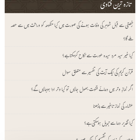
تازہ ترین فتاوی
رخصتی سے قبل شوہر کی وفات ہونے کی صورت میں کیا منکوحہ کو وراثت میں سے حصہ
ملے گا؟
کیا غیر سید مرد سیدہ عورت سے نکاح کرسکتا ہے؟
قرآن کریم کی ایک آیت کی تفسیر سے متعلق سوال
اگر نمازِ وتر میں دعائے قنوت بھول جائیں تو کیا وتر ادا ہوجائیں گے؟
عشاء کی نماز تاخیر سے پڑھنا
کیا تقدیر دعا سے تبدیل ہوسکتی ہے؟