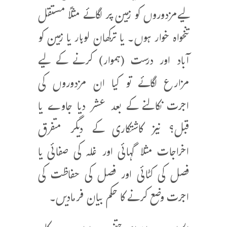
لیےمزدوروں کو زمین پر لگائے مثلاً مستقل
تنخواہ خوار ہوں۔ یا ترکھان لوہار یا زمین کو
آباد اور درست (ہموار) کرنے کے لیے
مزارع لگائے تو کیا ان مزدوروں کی
اجرت نکالنے کے بعد عشر دیا جاوے یا
قبل؟ نیز کاشتکاری کے دیگر متفرق
اخراجات مثلا گہائی اور غلہ کی صفائی یا
فصل کی کٹائی اور فصل کی حفاظت کی
اجرت وضع کرنے کا حکم بیان فرمادیں۔