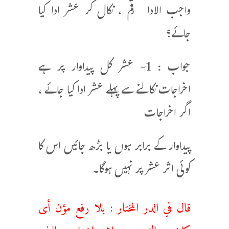
واجب الادا رقم ، نکال کر عشر ادا کیا
جائے؟
جواب : 1- عشر کل پیداوار پر ہے
اخراجات نکالنے سے پہلے عشر ادا کیا جائے ،
اگر اخراجات
پیداوار کے برابر ہوں یا بڑھ جائیں اس کا
کوئی اثر عشر پر نہیں ہوگا۔
قال في الدر المختار : بلا رفع مؤن أى
كلف الزرع وبلا إخراج البذر