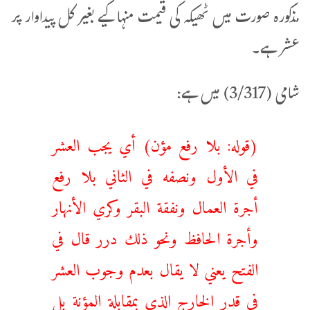
مذکورہ صورت میں ٹھیکہ کی قیمت منہا کیے بغیر کل پیداوار پر
عشر ہے۔
شامی (3/317) میں ہے:
(قوله: بلا رفع مؤن) أي ‌يجب ‌العشر
‌في ‌الأول ونصفه في الثاني بلا رفع
أجرة العمال ونفقة البقر وكري الأنهار
وأجرة الحافظ ونحو ذلك درر قال في
الفتح يعني لا يقال بعدم وجوب العشر
في قدر الخارج الذي بمقابلة المؤنة بل