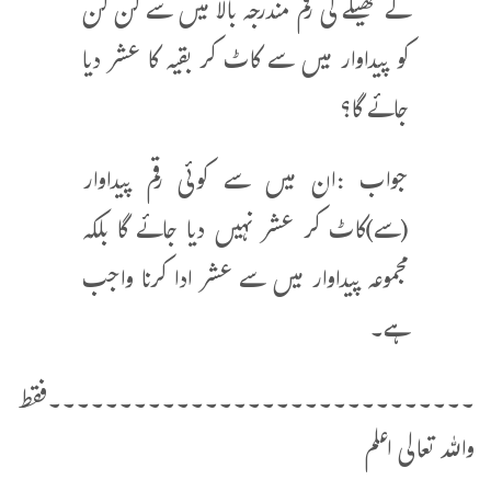
کے ٹھیکے کی رقم مندرجہ بالا میں سے کن کن
کو پیداوار میں سے کاٹ کر بقیہ کا عشر دیا
جائے گا؟
جواب :ان میں سے کوئی رقم پیداوار
(سے)کاٹ کر عشر نہیں دیا جائے گا بلکہ
مجموعہ پیداوار میں سے عشر ادا کرنا واجب
ہے۔
۔۔۔۔۔۔۔۔۔۔۔۔۔۔۔۔۔۔۔۔۔۔۔۔۔۔۔۔۔۔فقط
واللہ تعالی اعلم