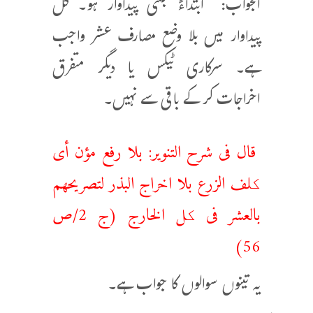
الجواب: ابتداءً جتنی پیداوار ہو۔ کل
پیداوار میں بلا وضع مصارف عشر واجب
ہے۔ سرکاری ٹیکس یا دیگر متفرق
اخراجات کر کے باقی سے نہیں۔
قال فی شرح التنویر: بلا رفع مؤن أی
کلف الزرع بلا اخراج البذر لتصریحهم
بالعشر فی کل الخارج (ج 2/ص
56)
یہ تینوں سوالوں کا جواب ہے۔