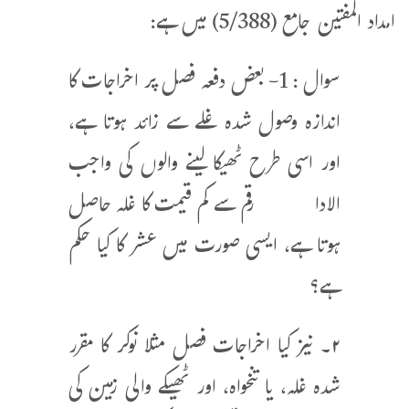
امداد المفتین جامع (5/388) میں ہے:
سوال : 1- بعض دفعہ فصل پر اخراجات کا
اندازہ وصول شدہ غلے سے زائد ہوتا ہے،
اور اسی طرح ٹھیکا لینے والوں کی واجب
الادا رقم سے کم قیمت کا غلہ حاصل
ہوتا ہے، ایسی صورت میں عشر کا کیا حکم
ہے؟
۲۔ نیز کیا اخراجات فصل مثلا نوکر کا مقرر
شدہ غلہ، یا تنخواہ، اور ٹھیکے والی زمین کی