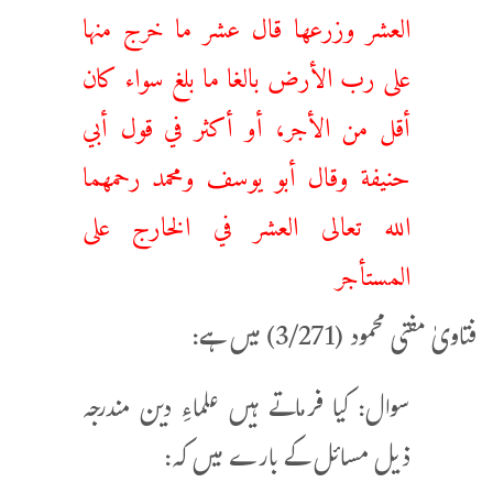
العشر وزرعها قال عشر ما خرج منها
على رب الأرض بالغا ما بلغ سواء كان
أقل من الأجر، أو أكثر في قول أبي
حنيفة وقال أبو يوسف ومحمد رحمهما
الله تعالى العشر في الخارج على
المستأجر
فتاویٰ مفتی محمود (3/271) میں ہے:
سوال: کیا فرماتے ہیں علماءِ دین مندرجہ
ذیل مسائل کے بارے میں کہ: