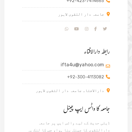
+92-423-7414665
جامعہ دار التقوی لاہور
رابطہ دارالافتاء
ifta4u@yahoo.com
+92-300-4113082
دارالافتاء جامعہ دار التقوی لاہور
جامعہ کا واٹس ایپ چینل
ڈیلی حدیث کے لیے واٹس ایپ پر جامعہ
دارالتقوی کا چینل بنا ہوا، جس کا لنک یہ