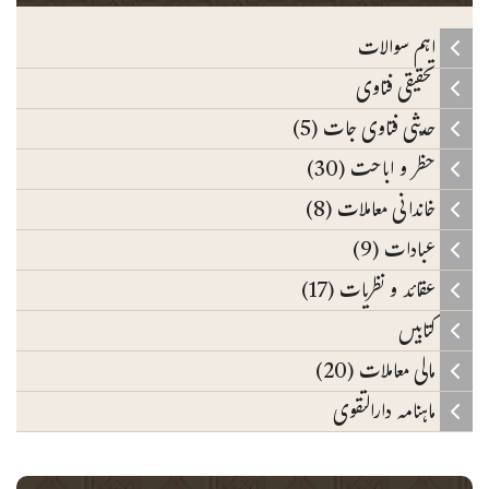
اہم سوالات
تحقیقی فتاوی
حدیثی فتاوی جات (5)
حظر و اباحت (30)
خاندانی معاملات (8)
عبادات (9)
عقائد و نظریات (17)
کتابیں
مالی معاملات (20)
ماہنامہ دارالتقوی