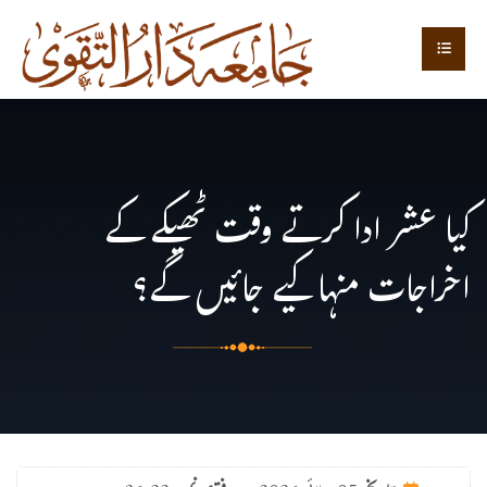
کیا عشر ادا کرتے وقت ٹھیکے کے
اخراجات منہا کیے جائیں گے؟