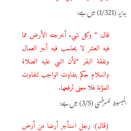
ہدایہ (1/321) میں ہے:
قال: ” ‌وكل ‌شيء ‌أخرجته ‌الأرض مما
فيه العشر لا يحتسب فيه أجر العمال
ونفقة البقر “لأن النبي عليه الصلاة
والسلام حكم بتفاوت الواجب لتفاوت
المؤنة فلا معنى لرفعها.
المبسوط للسرخسی (3/5) میں ہے:
(قال): ‌رجل ‌استأجر ‌أرضا من أرض