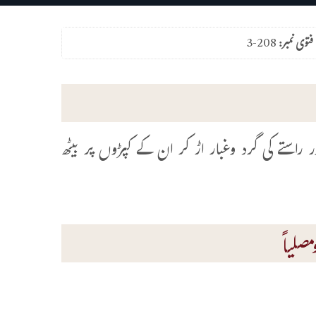
فتوی نمبر:
3-208
ر راستے کی گرد وغبار اڑ کر ان کے کپڑوں پر بیٹھ
صلیاً