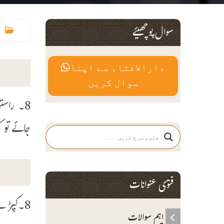
سوال پوچھیئے
دارالافتاء سے اپنا
سوال کریں
8۔ راست
جائے تو 
فتوی عنوانات
8۔کپڑے پاک ہی رہیں گے۔ فقط واللہ تعالیٰ اعلم
اہم سوالات