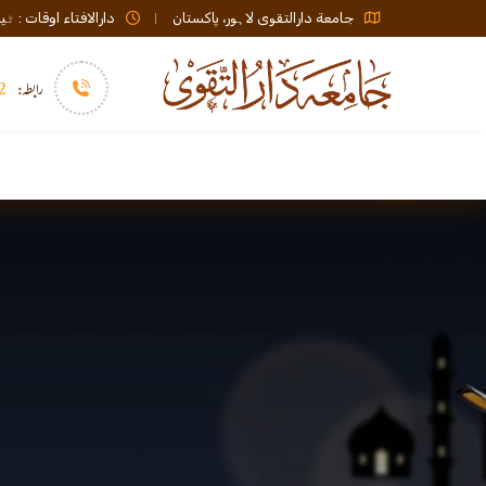
جامعة دارالتقوی لاہور، پاکستان
دارالافتاء اوقات : ٹیلی فون صبح 08:00 تا عشاء / ب
رابطہ:
92)+
سرورق
دارالافتاء
نشر و اشاعت