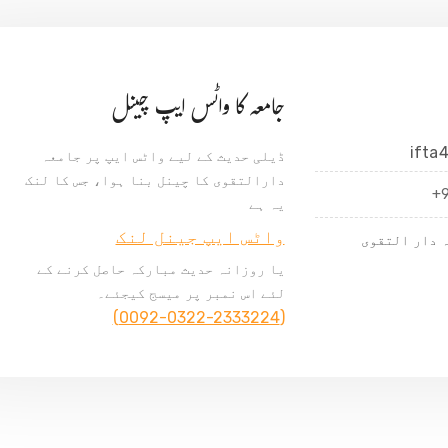
جامعہ کا واٹس ایپ چینل
ifta
ڈیلی حدیث کے لیے واٹس ایپ پر جامعہ
دارالتقوی کا چینل بنا ہوا، جس کا لنک
+
یہ ہے
واٹس ایپ جینل لنک
 دار التقوی
یا روزانہ حدیث مبارکہ حاصل کرنے کے
لئے اس نمبر پر میسج کیجئے۔
(0092-0322-2333224)