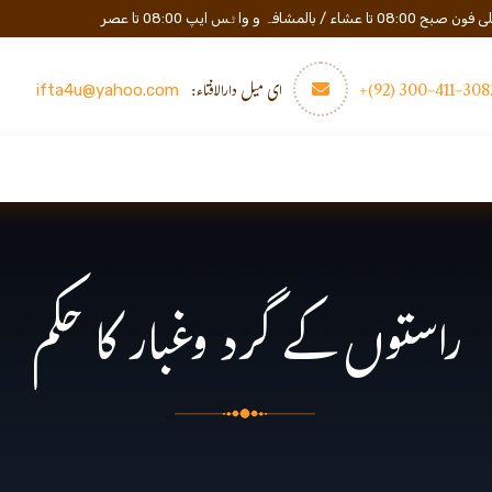
المشافہ و واٹس ایپ 08:00 تا عصر
3082-411-300 (
ای میل دارالافتاء:
ifta4u@yahoo.com
عصری تعلیم
مزید
رابطه
راستوں کے گرد وغبار کا حکم