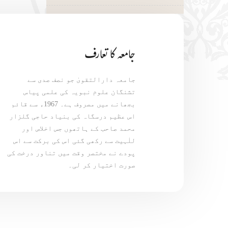
جامعہ کا تعارف
جامعہ دارالتقویٰ جو نصف صدی سے
تشنگان علوم نبویہ کی علمی پیاس
بجھانے میں مصروف ہے۔ 1967ء سے قائم
اس عظیم درسگاہ کی بنیاد حاجی گلزار
محمد صاحب کے ہاتھوں جس اخلاص اور
للٰہیت سے رکھی گئی اس کی برکت سے اس
پودے نے مختصر وقت میں تناور درخت کی
صورت اختیار کر لی۔