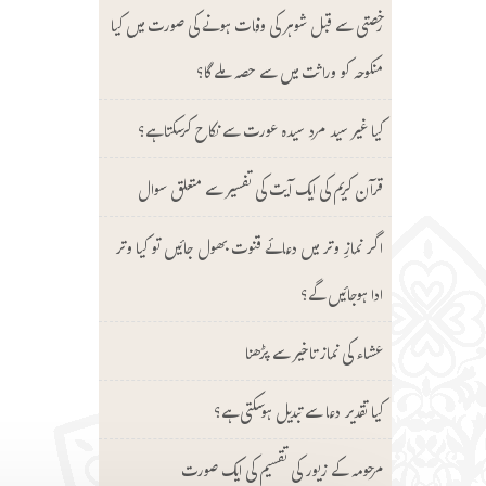
رخصتی سے قبل شوہر کی وفات ہونے کی صورت میں کیا
منکوحہ کو وراثت میں سے حصہ ملے گا؟
کیا غیر سید مرد سیدہ عورت سے نکاح کرسکتا ہے؟
قرآن کریم کی ایک آیت کی تفسیر سے متعلق سوال
اگر نمازِ وتر میں دعائے قنوت بھول جائیں تو کیا وتر
ادا ہوجائیں گے؟
عشاء کی نماز تاخیر سے پڑھنا
کیا تقدیر دعا سے تبدیل ہوسکتی ہے؟
مرحومہ کے زیور کی تقسیم کی ایک صورت