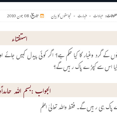
عنوانات:
عبادات
>
طہارت
>
نجاستوں کا بیان
08 جون 2010
تاریخ:
استفتاء
وں کے گرد وغبار کا کیا حکم ہے؟ اگر کوئی پیدل کہیں جائے او
کیا اس سے کپڑے پاک رہیں گے؟
الجواب :بسم اللہ حامداًوم