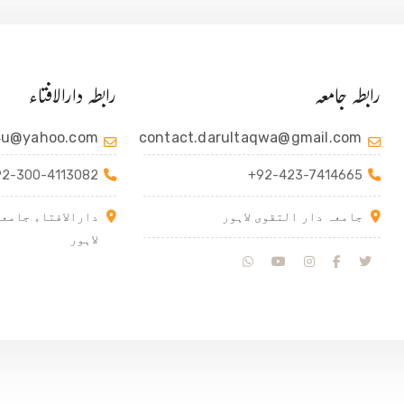
رابطہ جامعہ
رابطہ دارالافتاء
4u@yahoo.com
contact.darultaqwa@gmail.com
92-300-4113082
+92-423-7414665
جامعہ دار التقوی لاہور
دارالافتاء جامعہ
لاہور