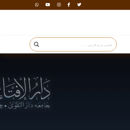
دارالافتاء