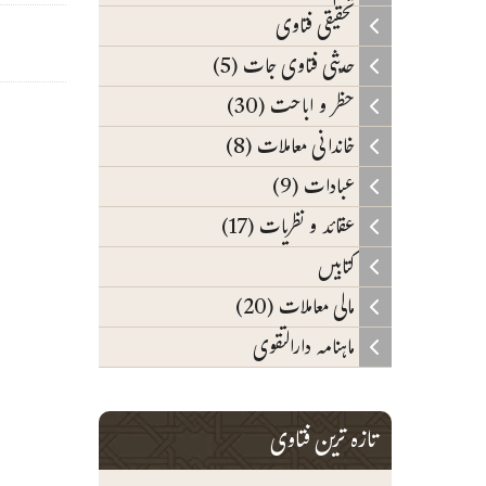
تحقیقی فتاوی
حدیثی فتاوی جات (5)
حظر و اباحت (30)
خاندانی معاملات (8)
عبادات (9)
عقائد و نظریات (17)
کتابیں
مالی معاملات (20)
ماہنامہ دارالتقوی
تازہ ترین فتاوی