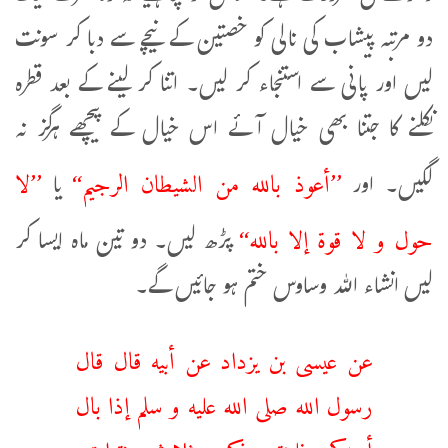
دو مرتبہ پیشاب کی نالی کو خصتین کے نیچے سے دبا کر سونت
لیں اور پانی سے استنجاء کر لیں۔ اتنا کر لینے کے بعد قطرہ
نکلنے کا جتنا بھی خیال آئے اس خیال کے پیچھے ہرگز نہ
’’أعوذ بالله من الشيطان الرجيم‘‘
’’لا
لگیں۔ اور
يا
حول و لا قوة إلا بالله‘‘
پڑھ لیں۔ دو تین ماہ ایسا کر
لیں انشاء اللہ وساوس ختم ہو جائیں گے۔
عن عيسی بن يزداد عن أبيه قال قال
رسول الله صلی الله عليه و سلم إذا بال
أحدكم فلينتر ذكره ثلاث نترات.