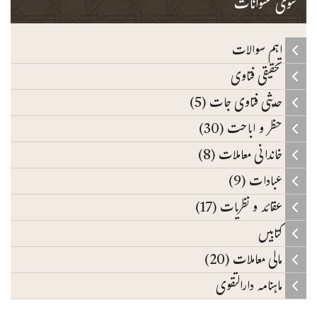
فتوی عنوانات
اہم سوالات
تحقیقی فتاوی
حدیثی فتاوی جات (5)
حظر و اباحت (30)
خاندانی معاملات (8)
عبادات (9)
عقائد و نظریات (17)
کتابیں
مالی معاملات (20)
ماہنامہ دارالتقوی