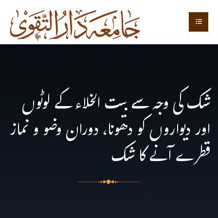
شک کی وجہ سے بیت الخلاء کے لوٹوں
اور دیواروں کو دھونا، دوران وضو و نماز
قطرے آنے کا شک