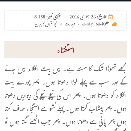
26 جنوری 2016
تاریخ:
فتوی نمبر:
8-158
عنوانات:
عبادات
>
طہارت
>
نجاستوں کا بیان
استفتاء
مجھے تھوڑا شک کا مسئلہ ہے۔ میں بیت الخلاء میں جانے
کے بعد سب سے پہلے لوٹا دھوتا ہوں۔ پھر پورے بیت
الخلاء کو دھوتا ہوں۔ پھر اس کی نیچے نیچے کی دیواریں دھوتا
ہوں۔ پھر پیشاب کرتا ہوں۔ پہلے ٹشو سے استنجاء صاف کرتا
ہوں پھر پانی سے دھوتا ہوں۔ پھر جب اٹھنے لگتا ہوں تو