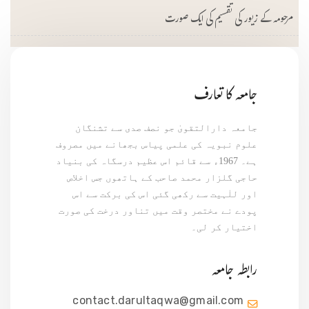
مرحومہ کے زیور کی تقسیم کی ایک صورت
جامعہ کا تعارف
جامعہ دارالتقویٰ جو نصف صدی سے تشنگان
علوم نبویہ کی علمی پیاس بجھانے میں مصروف
ہے۔ 1967ء سے قائم اس عظیم درسگاہ کی بنیاد
حاجی گلزار محمد صاحب کے ہاتھوں جس اخلاص
اور للٰہیت سے رکھی گئی اس کی برکت سے اس
پودے نے مختصر وقت میں تناور درخت کی صورت
اختیار کر لی۔
رابطہ جامعہ
contact.darultaqwa@gmail.com