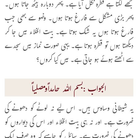
مجھے لگتا ہے قطرہ نکل آیا ہے۔ پھر دوبارہ بیٹھ جاتا ہوں۔
پھر بڑی مشکل سے فارغ ہوتا ہوں۔ وضو سے بھی جب
فارغ ہوتا ہوں یہ شک ہوتا ہے۔ بیت الخلاء میں جا کر
دیکھتا ہوں تو قطرہ ہوتا ہے۔ یہی صورت نماز میں سجدے
سے اٹھتے ہوئے ہو جاتی ہے۔ میں کیا کروں؟
الجواب :بسم اللہ حامداًومصلیاً
یہ شیطانی وساوس ہیں۔ اس لیے نہ لوٹے کو دھونے کی
ضرورت ہے۔ اور نہ ہی بیت الخلاء اور اس کی دیواروں کو
دھونے کی ضرورت ہے۔ سائل کو چاہیے کہ وہ صرف ایک