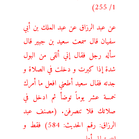
1/ 255)
عن عبد الرزاق عن عبد الملك بن أبي
سفيان قال سمعت سعيد بن جبير قال
سأله رجل فقال إني ألقی من البول
شدة إذا كبرت و دخلت في الصلاة و
جدته فقال سعيد أطعني افعل ما أمرك
خمسة عشر يوماً توضأ ثم ادخل في
صلاتك فلا تنصرفن. (مصنف عبد
الرزاق: رقم الحديث: 584) فقط و
الله تعالی أعلم