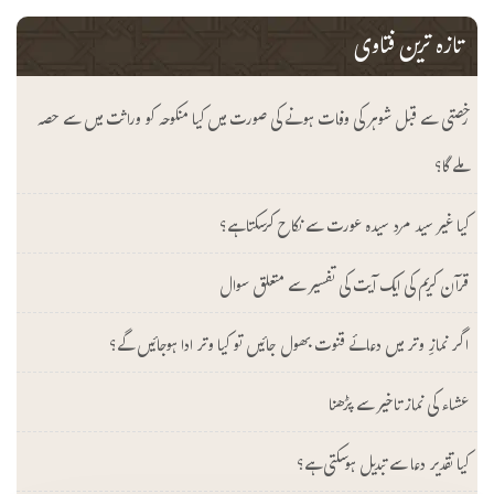
تازہ ترین فتاوی
رخصتی سے قبل شوہر کی وفات ہونے کی صورت میں کیا منکوحہ کو وراثت میں سے حصہ
ملے گا؟
کیا غیر سید مرد سیدہ عورت سے نکاح کرسکتا ہے؟
قرآن کریم کی ایک آیت کی تفسیر سے متعلق سوال
اگر نمازِ وتر میں دعائے قنوت بھول جائیں تو کیا وتر ادا ہوجائیں گے؟
عشاء کی نماز تاخیر سے پڑھنا
کیا تقدیر دعا سے تبدیل ہوسکتی ہے؟