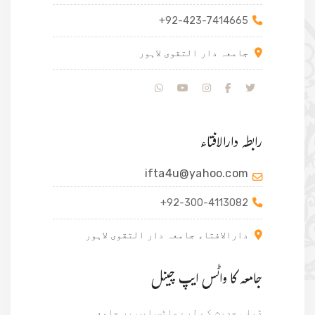
+92-423-7414665
جامعہ دار التقوی لاہور
رابطہ دارالافتاء
ifta4u@yahoo.com
+92-300-4113082
دارالافتاء جامعہ دار التقوی لاہور
جامعہ کا واٹس ایپ چینل
ڈیلی حدیث کے لیے واٹس ایپ پر جامعہ