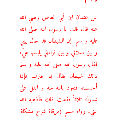
عن عثمان ابن أبي العاص رضي الله
عنه قال قلت يا رسول الله صلی الله
عليه و سلم إن الشيطان قد حال بيني
و بين صلاتي و بين قراءتي يلبسها عليّ،
فقال رسول الله صلی الله عليه و سلم
ذالك شيطان يقال له خنزب فإذا
أحسسته فتعوذ بالله منه و اتفل علی
يسارك ثلاثاً ففعلت ذلك فأذهبه الله
عني. رواه مسلم (مرقاة شرح مشكاة: