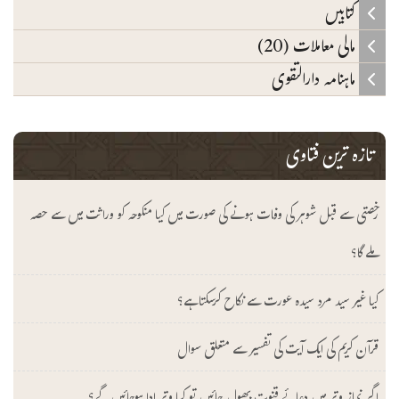
کتابیں
مالی معاملات (20)
ماہنامہ دارالتقوی
تازہ ترین فتاوی
رخصتی سے قبل شوہر کی وفات ہونے کی صورت میں کیا منکوحہ کو وراثت میں سے حصہ
ملے گا؟
کیا غیر سید مرد سیدہ عورت سے نکاح کرسکتا ہے؟
قرآن کریم کی ایک آیت کی تفسیر سے متعلق سوال