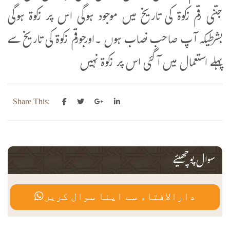
جتنی رقم زکوۃ کی تاریخ میں موجود ہوگی اس پر زکوۃ ہوگی
بشرطیکہ آپ صاحب نصاب ہوں ۔اورجورقم زکوۃ کی تاریخ سے
پہلے استعمال میں آگئی اس پر زکوۃ نہیں
Share This:
سوال پوچھیئے
دارالافتاء سے اپنا سوال کریں