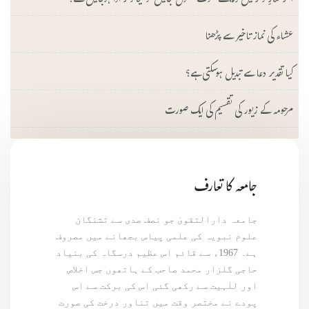
اگر نمازِ وتر میں دعائے قنوت بھول جائیں تو کیا وتر ادا ہوجائیں گے؟
عشاء کی نماز تاخیر سے پڑھنا
کیا تقدیر دعا سے تبدیل ہوسکتی ہے؟
مرحومہ کے زیور کی تقسیم کی ایک صورت
جامعہ کا تعارف
جامعہ دارالتقویٰ جو نصف صدی سے تشنگان
علوم نبویہ کی علمی پیاس بجھانے میں مصروف
ہے۔ 1967ء سے قائم اس عظیم درسگاہ کی بنیاد
حاجی گلزار محمد صاحب کے ہاتھوں جس اخلاص
اور للٰہیت سے رکھی گئی اس کی برکت سے اس
پودے نے مختصر وقت میں تناور درخت کی صورت