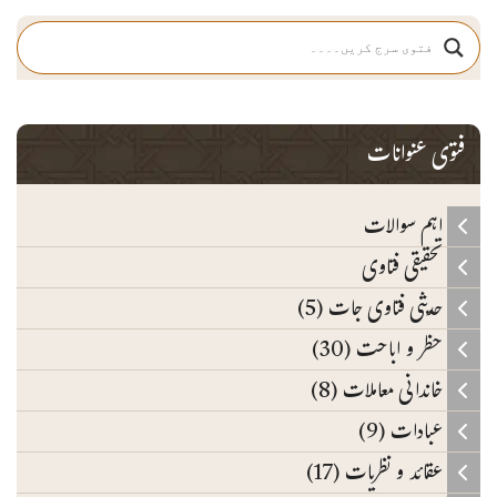
فتوی عنوانات
اہم سوالات
تحقیقی فتاوی
حدیثی فتاوی جات (5)
حظر و اباحت (30)
خاندانی معاملات (8)
عبادات (9)
عقائد و نظریات (17)