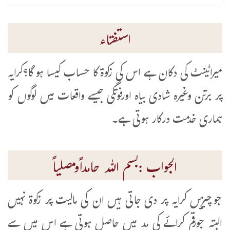
استفتاء
میراٹینٹ کی دکان ہے اس کی زکوۃ کا حساب کیسا ہو گا؟کرایہ
پر برتن وغیرہ شادی بیاہ اورفوتگی جیسے واقعات میں لوگوں کو
ہماری خدمت درکار ہوتی ہے۔
الجواب :بسم اللہ حامداًومصلیاً
جوچیزیں کرایہ پر دی جاتی ہیں ان کی مالیت پر زکوۃ نہیں
البتہ جورقم کرائے کی مد میں حاصل ہوتی ہے اس میں سے