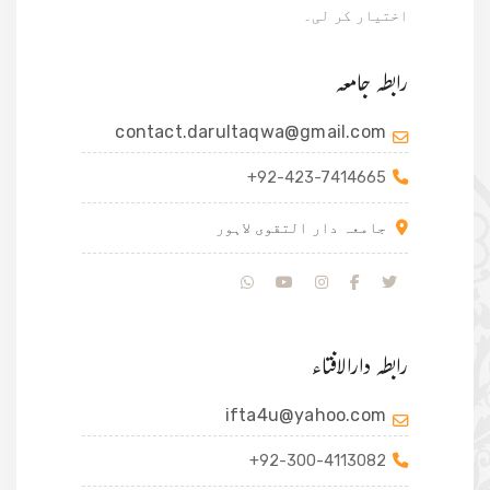
اختیار کر لی۔
رابطہ جامعہ
contact.darultaqwa@gmail.com
+92-423-7414665
جامعہ دار التقوی لاہور
رابطہ دارالافتاء
ifta4u@yahoo.com
+92-300-4113082