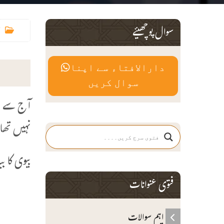
سوال پوچھیئے
دارالافتاء سے اپنا
سوال کریں
آج سے بی
نہیں تھا
بیوی کا ب
فتوی عنوانات
م
ش
اہم سوالات