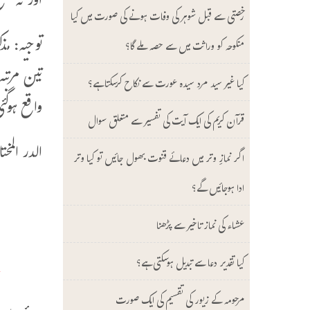
اور نہ ص
رخصتی سے قبل شوہر کی وفات ہونے کی صورت میں کیا
توجیہ: م
منکوحہ کو وراثت میں سے حصہ ملے گا؟
تین مرتب
کیا غیر سید مرد سیدہ عورت سے نکاح کرسکتا ہے؟
واقع ہوگئ
قرآن کریم کی ایک آیت کی تفسیر سے متعلق سوال
الدر المختار مع
اگر نمازِ وتر میں دعائے قنوت بھول جائیں تو کیا وتر
ادا ہوجائیں گے؟
[
عشاء کی نماز تاخیر سے پڑھنا
ق
کیا تقدیر دعا سے تبدیل ہوسکتی ہے؟
أ
مرحومہ کے زیور کی تقسیم کی ایک صورت