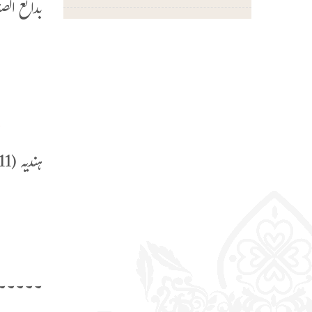
بدائع الصنائع (295
و
ن
غ
ہندیہ (2/411) میں ہے:
«
و
۔۔۔۔۔۔