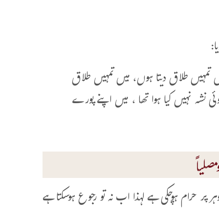
ا:
یں تمہیں طلاق دیتا ہوں، میں تمہیں طلاق
ی نشہ نہیں کیا ہوا تھا ، میں اپنے پورے
صلیاً
 پر حرام ہوچکی ہے لہذا اب نہ تو رجوع ہوسکتا ہے