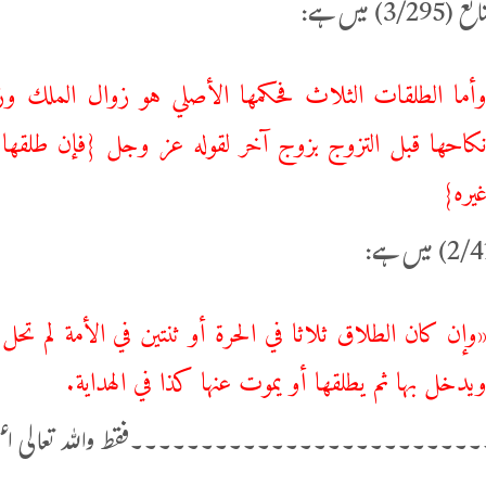
3/) میں ہے:
أما الطلقات الثلاث فحكمها الأصلي هو زوال الملك وزو
كاحها قبل التزوج بزوج آخر لقوله عز وجل {فإن طلقها
يره}
وإن كان الطلاق ثلاثا في الحرة أو ثنتين في الأمة لم تح
يدخل بها ثم يطلقها أو يموت عنها كذا في الهداية.
۔۔۔۔۔۔۔۔۔۔۔۔۔۔۔۔۔۔۔۔۔۔۔۔فقط واللہ تعالی اعل