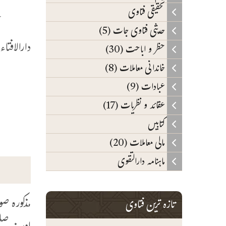
تحقیقی فتاوی
س
حدیثی فتاوی جات (5)
دارالافتا
حظر و اباحت (30)
خاندانی معاملات (8)
م
عبادات (9)
د
عقائد و نظریات (17)
ہ
کتابیں
مالی معاملات (20)
ماہنامہ دارالتقوی
مذکورہ ص
تازہ ترین فتاوی