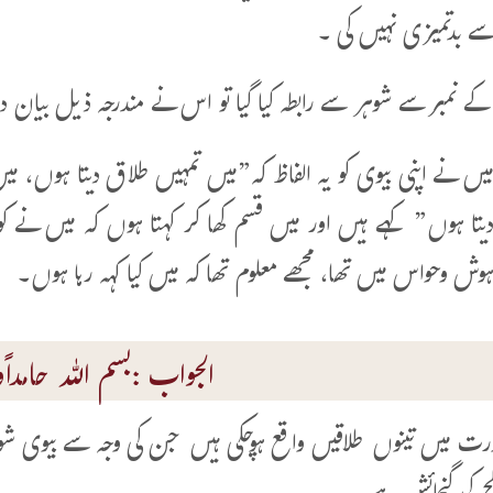
ے بدتمیزی نہیں کی ۔
ء کے نمبر سے شوہر سے رابطہ کیا گیا تو اس نے مندرجہ ذیل بیان دی
یں نے اپنی بیوی کو یہ الفاظ کہ”میں تمہیں طلاق دیتا ہوں، م
یتا ہوں” کہے ہیں اور میں قسم کھا کر کہتا ہوں کہ میں نے کوئ
وش وحواس میں تھا، مجھے معلوم تھا کہ میں کیا کہہ رہا ہوں۔
الجواب :بسم اللہ حامداًوم
ورت میں تینوں طلاقیں واقع ہوچکی ہیں جن کی وجہ سے بیوی شوہر