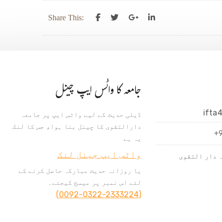
Share This:
جامعہ کا واٹس ایپ چینل
ifta
ڈیلی حدیث کے لیے واٹس ایپ پر جامعہ
دارالتقوی کا چینل بنا ہوا، جس کا لنک
+
یہ ہے
واٹس ایپ جینل لنک
 دار التقوی
یا روزانہ حدیث مبارکہ حاصل کرنے کے
لئے اس نمبر پر میسج کیجئے۔
(0092-0322-2333224)