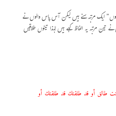
ا ہوں” ایک مرتبہ سنے ہیں لیکن آس پاس والوں نے
ے تین مرتبہ یہ الفاظ کہے ہیں لہٰذا تینوں طلاقیں
أنت طالق أو قد طلقتك قد طلقتك أو