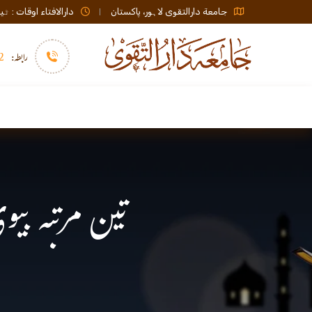
جامعة دارالتقوی لاہور، پاکستان
دارالافتاء اوقات : ٹیلی فون صبح 08:00 تا عشاء / ب
رابطہ:
92)+
سرورق
دارالافتاء
نشر و اشاعت
تین مرتبہ بیو