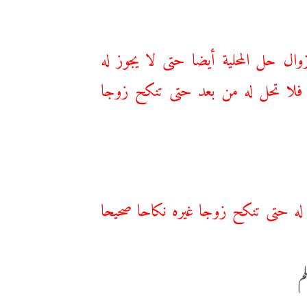
ال حل المحلية أيضا حتى لا يجوز له
 فلا تحل له من بعد حتى تنكح زوجا
ل له حتى تنكح زوجا غيره نكاحا صحيحا
م