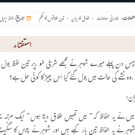
عنوانات:
خاندانی معاملات
>
طلاق کا بیان
>
تین طلاقوں کا حکم
20 اپریل 2026
تاریخ:
استفتاء
س دن پہلے میرے شوہر نے مجھے شرعی طو رپر تین لفظ بول دیے
 ،وہ نشے کی حالت میں بول گئے کیا اس چیز کا کوئی حل ہے؟
یان:
یں نے یہ الفاظ کہ” میں تمہیں طلاق دیتا ہوں” ایک مرتبہ س
وہر نے یہ الفاظ تین بار کہے ہیں اور شوہر نے چرس کا سگری