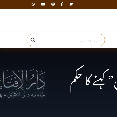
دارالافتاء
 کہنے کا حکم