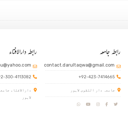
رابطہ جامعہ
رابطہ دارالافتاء
4u@yahoo.com
contact.darultaqwa@gmail.com
92-300-4113082
+92-423-7414665
جامعہ دار التقوی لاہور
دارالافتاء جامعہ
لاہور