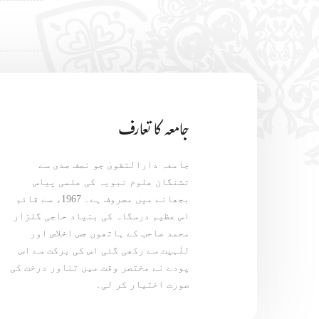
جامعہ کا تعارف
جامعہ دارالتقویٰ جو نصف صدی سے
تشنگان علوم نبویہ کی علمی پیاس
بجھانے میں مصروف ہے۔ 1967ء سے قائم
اس عظیم درسگاہ کی بنیاد حاجی گلزار
محمد صاحب کے ہاتھوں جس اخلاص اور
للٰہیت سے رکھی گئی اس کی برکت سے اس
پودے نے مختصر وقت میں تناور درخت کی
صورت اختیار کر لی۔