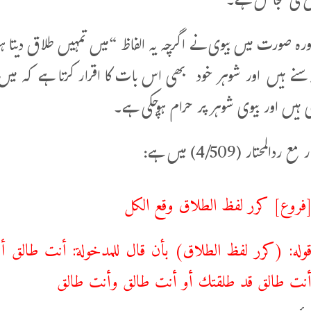
لح کی گنجائش ہے۔
ذکورہ صورت میں بیوی نے اگرچہ یہ الفاظ “میں تمہیں طلاق دیت
ہ سنے ہیں اور شوہر خود بھی اس بات کا اقرار کرتا ہے کہ میں ن
ی ہیں اور بیوی شوہر پر حرام ہوچکی ہے۔
 ردالمحتار (4/509) میں ہے:
فروع] كرر لفظ الطلاق وقع الكل
وله: (كرر لفظ الطلاق) بأن قال للمدخولة: أنت طالق 
نت طالق قد طلقتك أو أنت طالق وأنت طالق