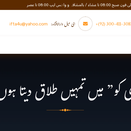
المشافہ و واٹس ایپ 08:00 تا عصر
3082-411-300 (
ای میل دارالافتاء:
ifta4u@yahoo.com
عصری تعلیم
مزید
رابطه
ی کو” میں تمہیں طلاق دیتا ہوں”