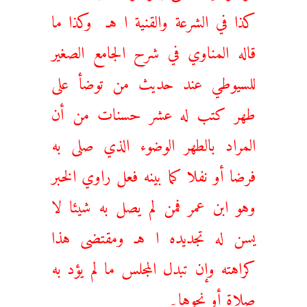
كذا في الشرعة والقنية ا هـ وكذا ما
قاله المناوي في شرح الجامع الصغير
للسيوطي عند حديث من توضأ على
طهر كتب له عشر حسنات من أن
المراد بالطهر الوضوء الذي صلى به
فرضا أو نفلا كما بينه فعل راوي الخبر
وهو ابن عمر فمن لم يصل به شيئا لا
يسن له تجديده ا هـ ومقتضى هذا
كراهته وإن تبدل المجلس ما لم يؤد به
صلاة أو نحوها۔