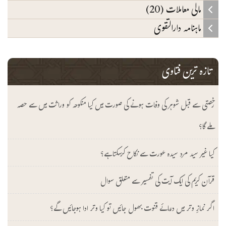
مالی معاملات (20)
ماہنامہ دارالتقوی
تازہ ترین فتاوی
رخصتی سے قبل شوہر کی وفات ہونے کی صورت میں کیا منکوحہ کو وراثت میں سے حصہ
ملے گا؟
کیا غیر سید مرد سیدہ عورت سے نکاح کرسکتا ہے؟
قرآن کریم کی ایک آیت کی تفسیر سے متعلق سوال
اگر نمازِ وتر میں دعائے قنوت بھول جائیں تو کیا وتر ادا ہوجائیں گے؟