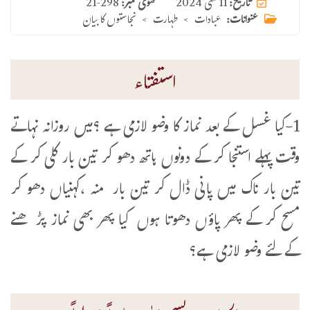
11 مئی 2024
تاریخ:
فتوی نمبر:
21-298
عنوانات:
عبادات
>
طہارت
>
نجاستوں کا بیان
استفتاء
1-کیا غسل کے بعد نماز کا وضو لازمی ہے ؟میں روزانہ نہاتے
وقت پہلے استنجا کر کے دونوں ہاتھ دھو کر تین بار کلی کر کے
تین بار ناک میں پانی ڈال کر تین بار منہ ،کہنیاں دھو کر
مسح کر کے پھر پاؤں دھوتا ہوں کیا پھر بھی نماز پڑھنے
کے لئے وضو لازمی ہے؟