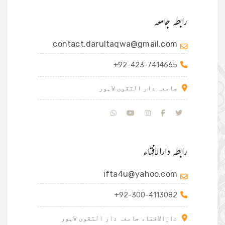
رابطہ جامعہ
contact.darultaqwa@gmail.com
+92-423-7414665
جامعہ دار التقوی لاہور
رابطہ دارالافتاء
ifta4u@yahoo.com
+92-300-4113082
دارالافتاء جامعہ دار التقوی لاہور