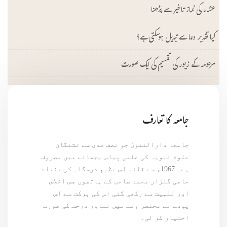
عشاء کی نماز تاخیر سے پڑھنا
کیا تقدیر دعا سے تبدیل ہوسکتی ہے؟
مرحومہ کے زیور کی تقسیم کی ایک صورت
جامعہ کا تعارف
جامعہ دارالتقویٰ جو نصف صدی سے تشنگان
علوم نبویہ کی علمی پیاس بجھانے میں مصروف
ہے۔ 1967ء سے قائم اس عظیم درسگاہ کی بنیاد
حاجی گلزار محمد صاحب کے ہاتھوں جس اخلاص
اور للٰہیت سے رکھی گئی اس کی برکت سے اس
پودے نے مختصر وقت میں تناور درخت کی صورت
اختیار کر لی۔