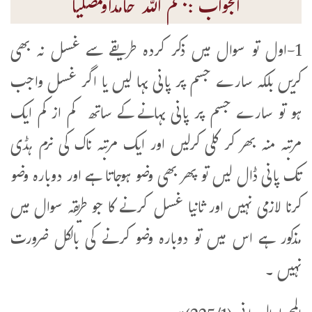
الجواب :بسم اللہ حامداًومصلیاً
1-اول تو سوال میں ذکر کردہ طریقے سے غسل نہ بھی
کریں بلکہ سارے جسم پر پانی بہا لیں یا اگر غسل واجب
ہو تو سارے جسم پر پانی بہانے کے ساتھ کم از کم ایک
مرتبہ منہ بھر کر کلی کرلیں اور ایک مرتبہ ناک کی نرم ہڈی
تک پانی ڈال لیں تو پھر بھی وضو ہوجاتا ہے اور دوبارہ وضو
کرنا لازمی نہیں اور ثانیا غسل کرنے کا جو طریقہ سوال میں
مذکور ہے اس میں تو دوبارہ وضو کرنے کی بالکل ضرورت
نہیں ۔