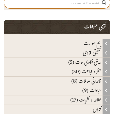
فتوی عنوانات
اہم سوالات
تحقیقی فتاوی
حدیثی فتاوی جات (5)
حظر و اباحت (30)
خاندانی معاملات (8)
عبادات (9)
عقائد و نظریات (17)
کتابیں