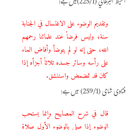
المحيط البرهاني (225/1)ميں ہے:
وتقديم الوضوء على الاغتسال في الجنابة
سنة، وليس فرضاً عند علمائنا رحمهم
الله، حتى إنه لو لم يتوضأ وأفاض الماء
على رأسه وسائر جسده ثلاثاً أجزأه إذا
كان قد تمضمض واستنشق.
فتاوی شامی (259/1) میں ہے:
قال في شرح المصابيح وإنما يستحب
الوضوء إذا صلى بالوضوء الأول صلاة