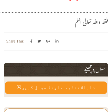
۔۔۔۔۔۔۔۔۔۔۔۔۔۔۔۔۔۔۔۔۔۔۔۔۔۔۔۔۔۔۔۔۔۔
فقط واللہ تعالی اعلم
Share This:
سوال پوچھیئے
دارالافتاء سے اپنا سوال کریں