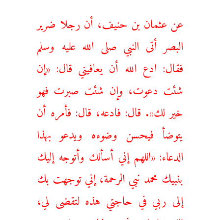
عن عثمان بن حنيف، أن رجلا ‌ضرير
‌البصر أتى النبي صلى الله عليه وسلم
فقال: ادع الله أن يعافيني قال: «إن
شئت دعوت، وإن شئت صبرت فهو
خير لك». قال: فادعه، قال: فأمره أن
يتوضأ فيحسن وضوءه ويدعو بهذا
الدعاء: «اللهم إني أسألك وأتوجه إليك
بنبيك محمد نبي الرحمة، إني توجهت بك
إلى ربي في حاجتي هذه لتقضى لي،
اللهم فشفعه في»: هذا حديث حسن