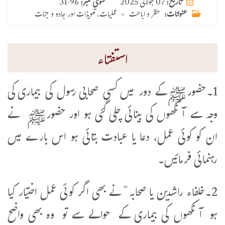
07 جولائی 2025
تاریخ:
فتوی نمبر:
31-96
عنوانات:
حظر و اباحت
>
عملیات، تعویذات اور جادو و جنات
استفتاء
1۔حضورﷺکے دور میں کسی صحابی رسول کی بیماری کی
وجہ سے آنکھوں کی بینائی چلی گئی ہو اور حضورﷺ نے
ان کو کوئی عمل، دعا یا عبادت بتائی ہو اس بارے میں
رہنمائی فرمائیں۔
2۔خلفاء راشدین یا صحابہ ؓ نے بھی اگر کوئی عمل اختیار کیا
ہو آنکھوں کی بیماری کے حوالے سے تو وہ بھی واضح