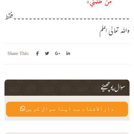
۔۔۔۔۔۔۔۔۔۔۔۔۔۔۔۔۔۔۔۔۔۔۔۔۔۔۔۔۔۔فقط
واللہ تعالی اعلم
Share This:
سوال پوچھیئے
دارالافتاء سے اپنا سوال کریں