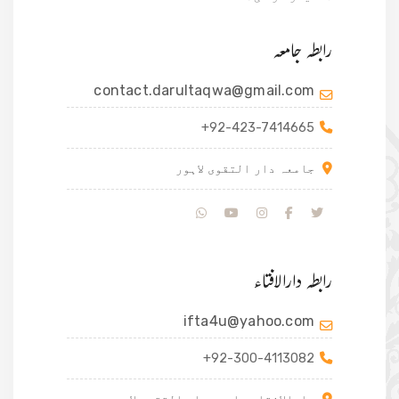
رابطہ جامعہ
contact.darultaqwa@gmail.com
+92-423-7414665
جامعہ دار التقوی لاہور
رابطہ دارالافتاء
ifta4u@yahoo.com
+92-300-4113082
دارالافتاء جامعہ دار التقوی لاہور