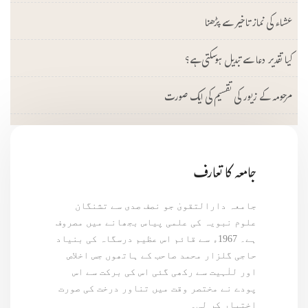
عشاء کی نماز تاخیر سے پڑھنا
کیا تقدیر دعا سے تبدیل ہوسکتی ہے؟
مرحومہ کے زیور کی تقسیم کی ایک صورت
جامعہ کا تعارف
جامعہ دارالتقویٰ جو نصف صدی سے تشنگان
علوم نبویہ کی علمی پیاس بجھانے میں مصروف
ہے۔ 1967ء سے قائم اس عظیم درسگاہ کی بنیاد
حاجی گلزار محمد صاحب کے ہاتھوں جس اخلاص
اور للٰہیت سے رکھی گئی اس کی برکت سے اس
پودے نے مختصر وقت میں تناور درخت کی صورت
اختیار کر لی۔