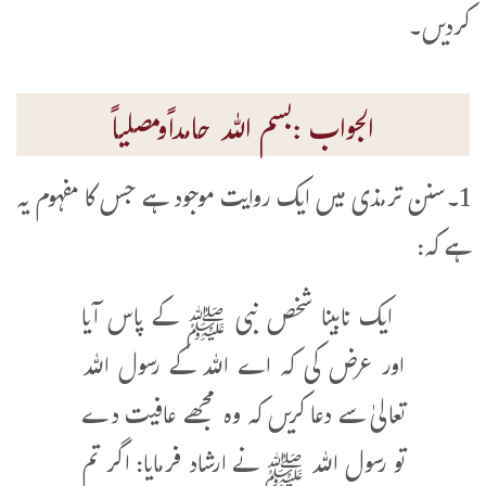
کردیں۔
الجواب :بسم اللہ حامداًومصلیاً
1۔سنن ترمذی میں ایک روایت موجود ہے جس کا مفہوم یہ
ہے کہ:
ایک نابینا شخص نبی ﷺ کے پاس آیا
اور عرض کی کہ اے اللہ کے رسول اللہ
تعالیٰ سے دعا کریں کہ وہ مجھے عافیت دے
تو رسول اللہ ﷺ نے ارشاد فرمایا: اگر تم