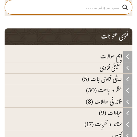
فتوی عنوانات
اہم سوالات
تحقیقی فتاوی
حدیثی فتاوی جات (5)
حظر و اباحت (30)
خاندانی معاملات (8)
عبادات (9)
عقائد و نظریات (17)
کتابیں