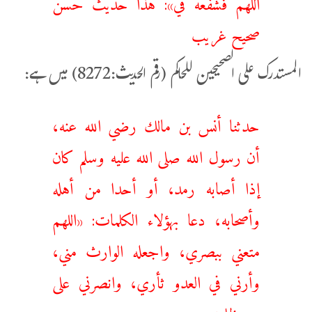
صحيح غريب
المستدرک علی الصحیحین للحاکم (رقم الحدیث:8272) میں ہے:
حدثنا أنس بن مالك رضي الله عنه،
أن رسول الله صلى الله عليه وسلم كان
إذا أصابه رمد، أو أحدا من أهله
وأصحابه، دعا بهؤلاء الكلمات: «اللهم
‌متعني ‌ببصري، واجعله الوارث مني،
وأرني في العدو ثأري، وانصرني على
من ظلمني»