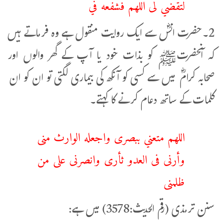
لتقضي لى اللهم فشفعه في
2۔حضرت انسؓ سے ایک روایت منقول ہے وہ فرماتے ہیں
کہ آنحضرتﷺ کو بذات خود یا آپ کے گھر والوں اور
صحابہ کرامؓ میں سے کسی کو آنکھ کی بیماری لگتی تو ان کو ان
کلمات کے ساتھ دعام کرنے کا کہتے۔
اللهم متعني ببصرى واجعله الوارث منى
وأرنى فى العدو ثأرى وانصرنى على من
ظلمنى
سنن ترمذی (رقم الحدیث:3578) میں ہے: