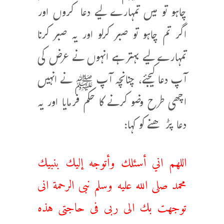
چاہو تو میں تمہارے لیے دعا کروں اور
اگر تم چاہو تو صبر کرلو اور یہ صبر کرنا
تمہارےلیے بہتر ہے انہوں نے عرض کی
آپ دعا کیجئے، چنانچہ آپ ﷺ نے انہیں
اچھی طرح وضو کرنے کا حکم فرمایا اور یہ
دعا پڑھنے کو کہا:
اللهم اني أسئلك وأتوجه إليك بنبيك
محمد صلى الله عليه وسلم نبى الرحمة انى
توجهت بك الى ربى فى حاجتى هذه