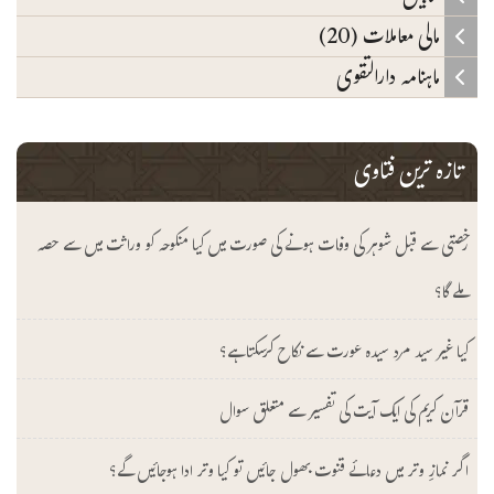
مالی معاملات (20)
ماہنامہ دارالتقوی
تازہ ترین فتاوی
رخصتی سے قبل شوہر کی وفات ہونے کی صورت میں کیا منکوحہ کو وراثت میں سے حصہ
ملے گا؟
کیا غیر سید مرد سیدہ عورت سے نکاح کرسکتا ہے؟
قرآن کریم کی ایک آیت کی تفسیر سے متعلق سوال
اگر نمازِ وتر میں دعائے قنوت بھول جائیں تو کیا وتر ادا ہوجائیں گے؟