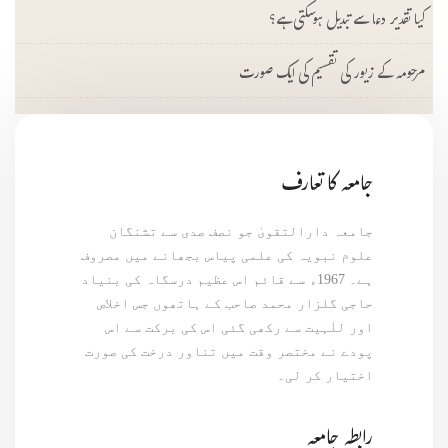
کیا تقدیر دعا سے تبدیل ہوسکتی ہے؟
مرحومہ کے زیور کی تقسیم کی ایک صورت
جامعہ کا تعارف
جامعہ دارالتقویٰ جو نصف صدی سے تشنگان
علوم نبویہ کی علمی پیاس بجھانے میں مصروف
ہے۔ 1967ء سے قائم اس عظیم درسگاہ کی بنیاد
حاجی گلزار محمد صاحب کے ہاتھوں جس اخلاص
اور للٰہیت سے رکھی گئی اس کی برکت سے اس
پودے نے مختصر وقت میں تناور درخت کی صورت
اختیار کر لی۔
رابطہ جامعہ