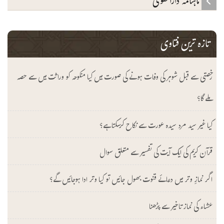
ماہنامہ دارالتقوی
تازہ ترین فتاوی
رخصتی سے قبل شوہر کی وفات ہونے کی صورت میں کیا منکوحہ کو وراثت میں سے حصہ
ملے گا؟
کیا غیر سید مرد سیدہ عورت سے نکاح کرسکتا ہے؟
قرآن کریم کی ایک آیت کی تفسیر سے متعلق سوال
اگر نمازِ وتر میں دعائے قنوت بھول جائیں تو کیا وتر ادا ہوجائیں گے؟
عشاء کی نماز تاخیر سے پڑھنا