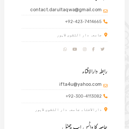
contact.darultaqwa@gmail.com
+92-423-7414665
جامعہ دار التقوی لاہور
رابطہ دارالافتاء
ifta4u@yahoo.com
+92-300-4113082
دارالافتاء جامعہ دار التقوی لاہور
جامعہ کا واٹس ایپ چینل