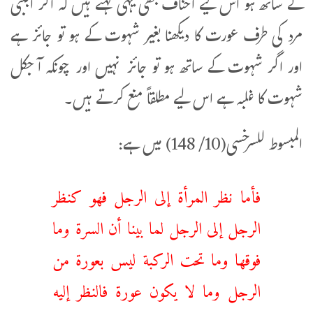
کے ساتھ ہو اس لیے احناف بھی یہی کہتے ہیں کہ اگر اجنبی
مرد کی طرف عورت کا دیکھنا بغیر شہوت کے ہو تو جائز ہے
اور اگر شہوت کے ساتھ ہو تو جائز نہیں اور چونکہ آجکل
شہوت کا غلبہ ہے اس لیے مطلقاً منع کرتے ہیں۔
المبسوط للسرخسی(10/ 148) میں ہے:
‌فأما ‌نظر ‌المرأة ‌إلى ‌الرجل فهو كنظر
الرجل إلى الرجل لما بينا أن السرة وما
فوقها وما تحت الركبة ليس بعورة من
الرجل وما لا يكون عورة فالنظر إليه