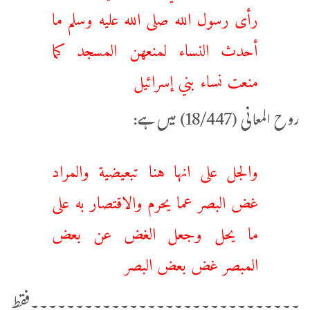
رأى رسول الله صلى الله عليه وسلم ما
أحدث النساء لمنعهن المسجد كما
منعت نساء بني إسرائيل
روح المعانی (18/447) میں ہے:
والجل على انها هنا تبعيضية والمراد
غض البصر عما يحرم والاقتصار به على
ما يحل وجعل الغض عن بعض
المبصر غض بعض البصر
۔۔۔۔۔۔۔۔۔۔۔۔۔۔۔۔۔۔۔۔۔۔۔۔۔۔۔۔۔۔فقط