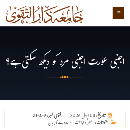
اجنبی عورت اجنبی مرد کو دیکھ سکتی ہے؟
08 اپریل 2026
تاریخ:
فتوی نمبر:
31-359
عنوانات:
حظر و اباحت
>
پردے کا بیان