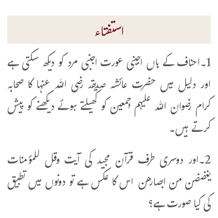
استفتاء
1۔احناف کے ہاں اجبنی عورت اجنبی مرد کو دیکھ سکتی ہے
اور دلیل میں حضرت عائشہ صدیقہ رضی اللہ عنہا کا صحابہ
کرام رضوان اللہ علیہم اجمعین کو کھیلتے ہوئے دیکھنے کو پیش
کرتے ہیں۔
2۔اور دوسری طرف قرآن مجید کی آیت وقل للمؤمنات
یغضضن من ابصارهن اس کا عکس ہے تو دونوں میں تطبیق
کی کیا صورت ہے؟