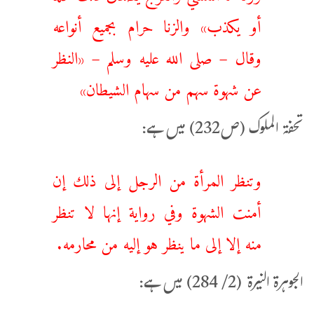
أو يكذب» والزنا حرام بجميع أنواعه
وقال – صلى الله عليه وسلم – «النظر
عن شهوة سهم من سهام الشيطان»
تحفۃ الملوک (ص232) میں ہے:
وتنظر ‌المرأة ‌من ‌الرجل إلى ذلك إن
أمنت الشهوة وفي رواية إنها لا تنظر
منه إلا إلى ما ينظر هو إليه من محارمه.
الجوہرۃ النیرۃ (2/ 284) میں ہے: