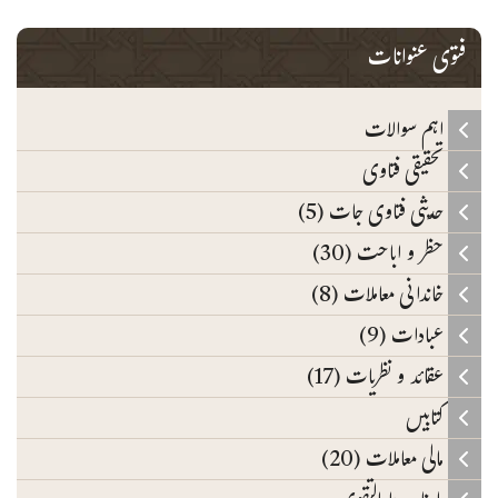
فتوی عنوانات
اہم سوالات
تحقیقی فتاوی
حدیثی فتاوی جات (5)
حظر و اباحت (30)
خاندانی معاملات (8)
عبادات (9)
عقائد و نظریات (17)
کتابیں
مالی معاملات (20)