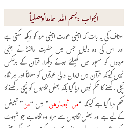
الجواب :بسم اللہ حامداًومصلیاً
احناف کی یہ بات کہ اجنبی عورت اجنبی مرد کو دیکھ سکتی ہے
اور اس کی وہ دلیل جس میں حضرت عائشہؓ نے اجنبی
مردوں کو مسجد میں کھیلتے ہوئے دیکھا، قرآن کے برعکس
نہیں کیونکہ قرآن میں ایمان والی عورتوں کو مطلقاً اور ہر نگاہ
نیچی رکھنے کا حکم نہیں دیا گیا بلکہ بعض نگاہوں کو نیچی رکھنے کا
من أبصارهن
من
حکم دیا گیا ہے کیونکہ “
” میں “
” تبعیض
کے لیے ہے اور بعض نگاہوں سے مراد وہ نگاہ ہے جو شہوت