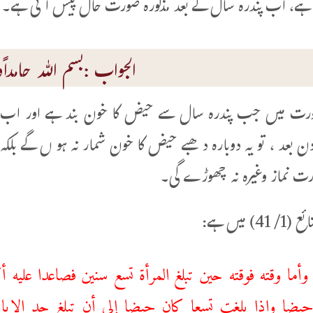
ہے، اب پندرہ سال کے بعد مذکورہ صورت حال پیش آئی ہے۔
الجواب :بسم اللہ حامداًوم
ورت میں جب پندرہ سال سے حیض کا خون بند ہے اور اب صر
ن بعد ، تو یہ دوبارہ دھبے حیض کا خون شمار نہ ہو ں گے بلکہ
ورت نماز وغیرہ نہ چھوڑے گی۔
41) میں ہے:
أما وقته فوقته حين تبلغ المرأة تسع سنين فصاعدا عليه أك
يضا وإذا بلغت تسعا كان حيضا إلى أن تبلغ حد الإ