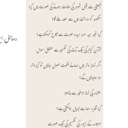
ب
رخصتی سے قبل شوہر کی وفات ہونے کی صورت میں کیا
و
منکوحہ کو وراثت میں سے حصہ ملے گا؟
کیا غیر سید مرد سیدہ عورت سے نکاح کرسکتا ہے؟
رسائل ابن عابد
قرآن کریم کی ایک آیت کی تفسیر سے متعلق سوال
(
اگر نمازِ وتر میں دعائے قنوت بھول جائیں تو کیا وتر
(
ادا ہوجائیں گے؟
ا
عشاء کی نماز تاخیر سے پڑھنا
خ
کیا تقدیر دعا سے تبدیل ہوسکتی ہے؟
ا
مرحومہ کے زیور کی تقسیم کی ایک صورت