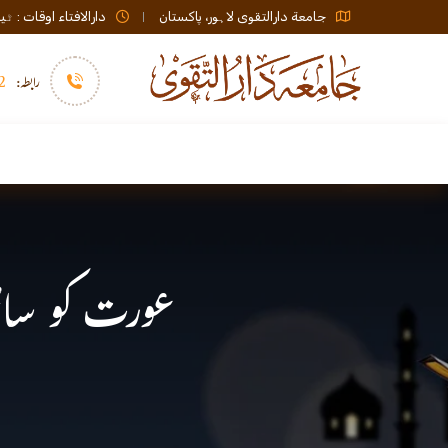
جامعة دارالتقوی لاہور، پاکستان
دارالافتاء اوقات : ٹیلی فون صبح 08:00 تا عشاء / ب
رابطہ:
92)+
سرورق
دارالافتاء
نشر و اشاعت
عورت کو ساٹھ