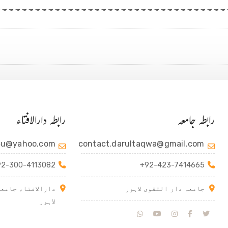
۔۔۔۔۔۔۔۔۔۔۔۔۔۔۔۔۔۔۔۔۔۔۔۔۔۔۔۔۔۔۔۔۔۔۔۔۔۔۔۔۔
رابطہ جامعہ
رابطہ دارالافتاء
4u@yahoo.com
contact.darultaqwa@gmail.com
92-300-4113082
+92-423-7414665
جامعہ دار التقوی لاہور
دارالافتاء جامعہ
لاہور