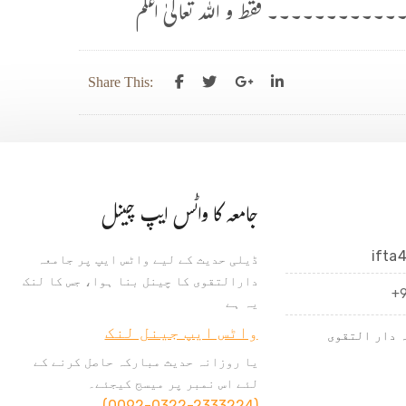
۔۔۔۔ فقط و اللہ تعالیٰ اعلم
Share This:
جامعہ کا واٹس ایپ چینل
ifta
ڈیلی حدیث کے لیے واٹس ایپ پر جامعہ
دارالتقوی کا چینل بنا ہوا، جس کا لنک
+
یہ ہے
واٹس ایپ جینل لنک
 دار التقوی
یا روزانہ حدیث مبارکہ حاصل کرنے کے
لئے اس نمبر پر میسج کیجئے۔
(0092-0322-2333224)