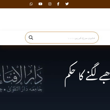
دارالافتاء
لگنے کا حکم