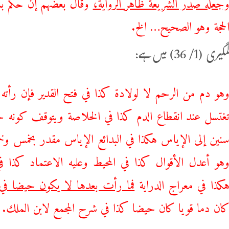
جعله صدر الشريعة ظاهر الرواية،
وقال بعضهم إن حكم ب
لحجة وهو الصحيح… الخ.
(1/ 36) میں ہے:
هو دم من الرحم لا لولادة كذا في فتح القدير فإن رأت
غتسل عند انقطاع الدم كذا في الخلاصة ويتوقف كونه حي
نين إلى الإياس هكذا في البدائع الإياس مقدر بخمس وخم
هو أعدل الأقوال كذا في المحيط وعليه الاعتماد كذا في 
كذا في معراج الدراية
فما رأت بعدها لا يكون حيضا ف
ان دما قويا كان حيضا كذا في شرح المجمع لابن الملك.