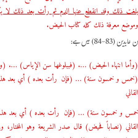
لغت ذلك وقد انقطع عنها الدم ثم رأت بعد ذلك لا
موضع معرفة ذلك كله كتاب الحيض.
ین (83-84) میں ہے:
وأما انتهاء الحيض) …. (فببلوغها سن الإياس) …. 
خمس و خمسون سنة) … (فإن رأت بعده ) أي بعد هذا ال
لقاني
مس و خمسون سنة) … (فإن رأت بعده ) أي بعد هذا ال
لقاني (نصاباً فحيض) قال صدر الشريعة وهو المختار، وف