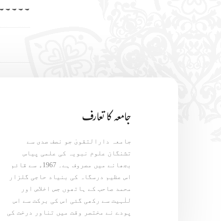
۔۔۔۔۔۔
جامعہ کا تعارف
جامعہ دارالتقویٰ جو نصف صدی سے
تشنگان علوم نبویہ کی علمی پیاس
بجھانے میں مصروف ہے۔ 1967ء سے قائم
اس عظیم درسگاہ کی بنیاد حاجی گلزار
محمد صاحب کے ہاتھوں جس اخلاص اور
للٰہیت سے رکھی گئی اس کی برکت سے اس
پودے نے مختصر وقت میں تناور درخت کی