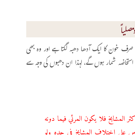
صلیاً
ف خون کا ایک آدھا دھبہ لگتا ہے اور وہ بھی
 استحاضہ شمار ہوں گے، لہذا ان دھبوں کی وجہ سے
ثر المشايخ فلا يكون المرئي فيما دونه
ياس على اختلاف المشايخ في حده
ولو