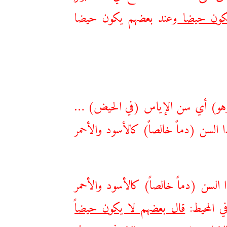
 يكون حيضا
وعند بعضهم يكون حيضا
(وهو) أي سن الإياس (في الحيض) …
سن (دماً خالصاً) كالأسود والأحمر
سن (دماً خالصاً) كالأسود والأحمر
ي المحيط:
قال بعضهم لا يكون حيضاً