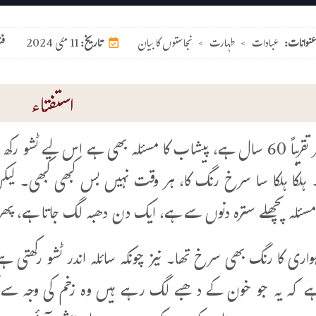
عنوانات:
عبادات
>
طہارت
>
نجاستوں کا بیان
11 مئی 2024
تاریخ:
فت
استفتاء
میری عمر تقریباً 60 سال ہے، پیشاب کا مسئلہ بھی ہے اس لیے
 ہلکا ہلکا سا سرخ رنگ کا، ہر وقت نہیں بس کبھی کبھی۔ لیک
 مسئلہ پچھلے سترہ دنوں سے ہے، ایک دن دھبہ لگ جاتا ہے، پھر
واری کا رنگ بھی سرخ تھا۔ نیز چونکہ سائلہ اندر ٹشو رکھتی ہ
ے کہ یہ جو خون کے دھبے لگ رہے ہیں وہ زخم کی وجہ سے ل