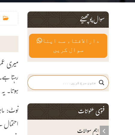
سوال پوچھیئے
دارالافتاء سے اپنا
سوال کریں
رہتا ہے۔
ہوتا۔ یہ
نوٹ: ماہ
فتوی عنوانات
احتمال ہ
اہم سوالات