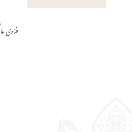
و
ا
فتاویٰ عالمگیری 
و
ت
س
و
ه
ك