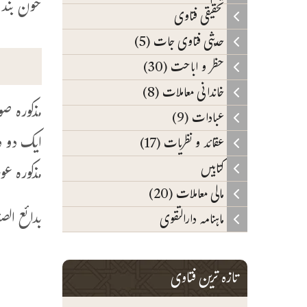
خون بند 
تحقیقی فتاوی
حدیثی فتاوی جات (5)
حظر و اباحت (30)
خاندانی معاملات (8)
مذکورہ ص
عبادات (9)
ایک دو د
عقائد و نظریات (17)
کتابیں
مذکورہ ع
مالی معاملات (20)
بدائع الصنائع (1/ 
ماہنامہ دارالتقوی
و
تازہ ترین فتاوی
ح