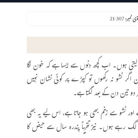
وی نمبر:
21-307
 ٹشو رکھ لیتی ہوں۔ اب کچھ دنوں سے ایسا ہے کہ خون لگا
ن اگر ٹشو نہ رکھوں تو کپڑے پر کوئی نشان نہیں
 دو تین دن کے بعد لگتا ہے۔
ے اور ٹشو سے زخم بھی ہو جاتا ہے، اس لیے یہ بھی
گ رہے ہوں۔ نیز تقریباً پندرہ سال سے حیض کا