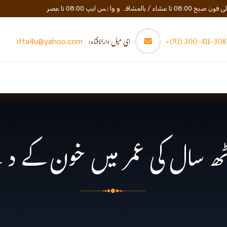
المشافہ و واٹس ایپ 08:00 تا عصر
3082-411-300 (
ای میل دارالافتاء:
ifta4u@yahoo.com
عصری تعلیم
مزید
رابطه
 سال کی عمر میں خون کے دھبے 