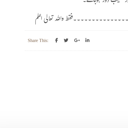
ور عیب دور ہوجائے۔
۔۔۔۔۔۔۔۔فقط واللہ تعالی اعلم
Share This: