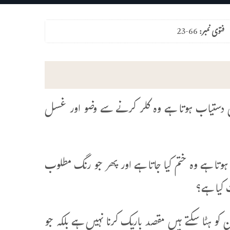
فتوی نمبر:
23-66
یں دستیاب ہوتا ہے وہ کلر کرنے سے وضو اور غسل
ی ہوتا ہے وہ ختم کیا جاتا ہے اور پھر جو رنگ مطلوب
 کیا ہے؟
کو ہٹا سکتے ہیں مقصد باریک کرنا نہیں ہے بلکہ جو