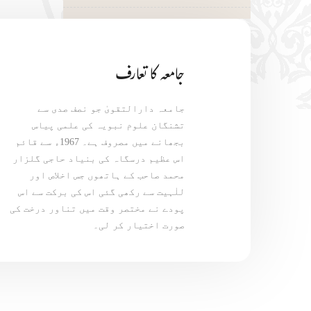
جامعہ کا تعارف
جامعہ دارالتقویٰ جو نصف صدی سے
تشنگان علوم نبویہ کی علمی پیاس
بجھانے میں مصروف ہے۔ 1967ء سے قائم
اس عظیم درسگاہ کی بنیاد حاجی گلزار
محمد صاحب کے ہاتھوں جس اخلاص اور
للٰہیت سے رکھی گئی اس کی برکت سے اس
پودے نے مختصر وقت میں تناور درخت کی
صورت اختیار کر لی۔