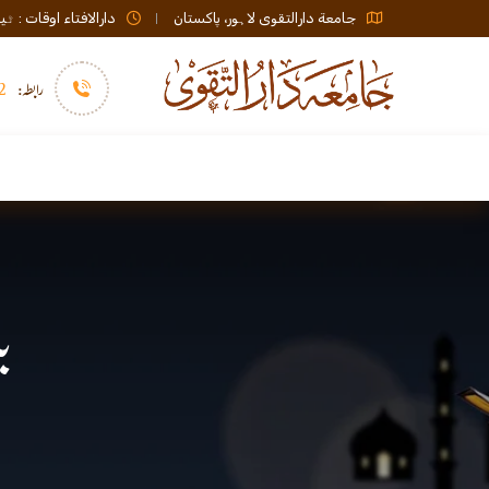
جامعة دارالتقوی لاہور، پاکستان
دارالافتاء اوقات : ٹیلی فون صبح 08:00 تا عشاء / ب
رابطہ:
92)+
سرورق
دارالافتاء
نشر و اشاعت
ب