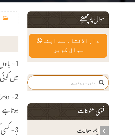
سوال پوچھیئے
دارالافتاء سے اپنا
سوال کریں
1- بالو
میں کوئی 
2- دوسر
ہوتا ہے 
فتوی عنوانات
3- کسی 
اہم سوالات