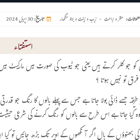
عنوانات:
حظر و اباحت
>
زیب و زینت و بناؤ سنگھار
30 اپریل 2024
تاریخ:
استفتاء
ں کو جو کلر کرتے ہیں یعنی جو ٹیوب کی صورت میں مارکیٹ م
فرق تو نہیں ہوتا ؟
ا طریقہ جسے ڈائی بولا جاتا ہے جس سے پہلے بالوں کا رنگ جو قدرت
وہ کیا جاتا ہے اس طرح سے بالوں کو رنگ کرنے کی شرعی حیثیت
کی بھنوؤں کے بال اگر آنکھوں کے اوپر تک بڑھ جائیں تو کیا ان 