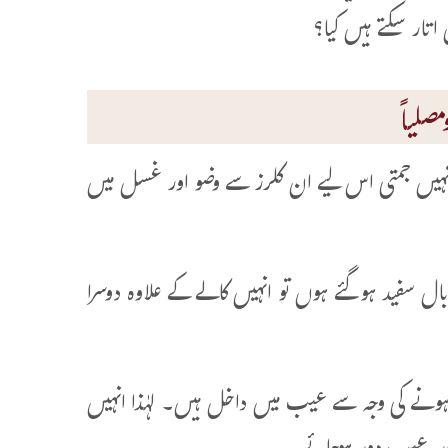
تار سکتے ہیں کیا؟
صلیاً
ہ نہیں جمتی اس لیے ان کلرز سے وضو اور غسل میں
گر بال سفید ہوگئے ہوں تو انہیں کالے کے علاوہ دوسرا
 ہونے کی وجہ سے عیب میں داخل ہیں۔ لہٰذا انہیں