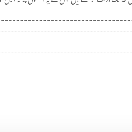
حد تک درست کر سکتے ہیں جس سے یہ آنکھوں پر نہ آئیں ا
۔۔۔۔۔۔۔۔۔۔۔۔۔۔۔۔۔۔۔۔۔۔۔۔۔۔۔۔۔۔۔۔۔۔۔۔۔۔۔۔