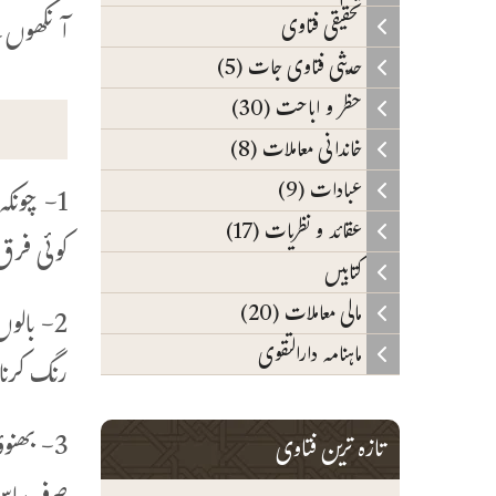
تحقیقی فتاوی
آنکھوں کے
حدیثی فتاوی جات (5)
حظر و اباحت (30)
خاندانی معاملات (8)
عبادات (9)
1- چونک
عقائد و نظریات (17)
کوئی فرق
کتابیں
مالی معاملات (20)
2- بالو
ماہنامہ دارالتقوی
رنگ کرنا
3- بھنو
تازہ ترین فتاوی