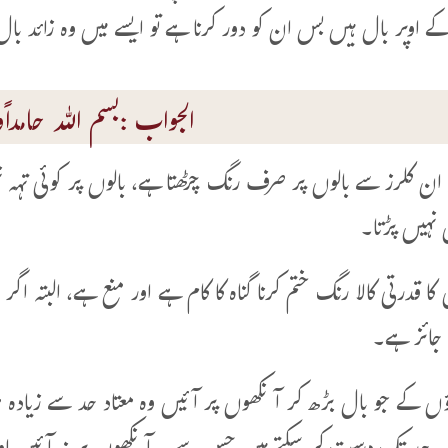
 اوپر بال ہیں بس ان کو دور کرنا ہے تو ایسے میں وہ زائد بال ا
الجواب :بسم اللہ حامداًوم
ہ ان کلرز سے بالوں پر صرف رنگ چڑھتا ہے، بالوں پر کوئی تہ
 نہیں پڑتا۔
ں کا قدرتی کالا رنگ ختم کرنا گناہ کا کام ہے اور منع ہے، البتہ ا
 جائز ہے۔
ؤں کے جو بال بڑھ کر آنکھوں پر آئیں وہ معتاد حد سے زیادہ