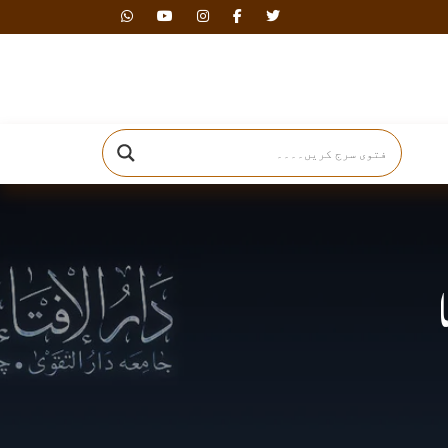
دارالافتاء