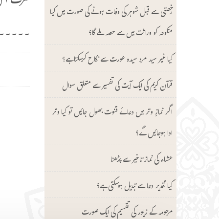
صرف اس 
رخصتی سے قبل شوہر کی وفات ہونے کی صورت میں کیا
۔۔۔۔۔۔
منکوحہ کو وراثت میں سے حصہ ملے گا؟
کیا غیر سید مرد سیدہ عورت سے نکاح کرسکتا ہے؟
قرآن کریم کی ایک آیت کی تفسیر سے متعلق سوال
اگر نمازِ وتر میں دعائے قنوت بھول جائیں تو کیا وتر
ادا ہوجائیں گے؟
عشاء کی نماز تاخیر سے پڑھنا
کیا تقدیر دعا سے تبدیل ہوسکتی ہے؟
مرحومہ کے زیور کی تقسیم کی ایک صورت