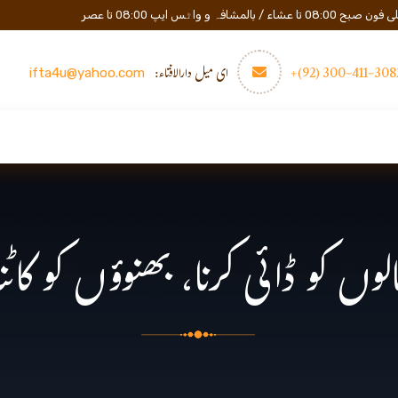
المشافہ و واٹس ایپ 08:00 تا عصر
3082-411-300 (
ای میل دارالافتاء:
ifta4u@yahoo.com
عصری تعلیم
مزید
رابطه
الوں کو ڈائی کرنا، بھنوؤں کو کاٹنا