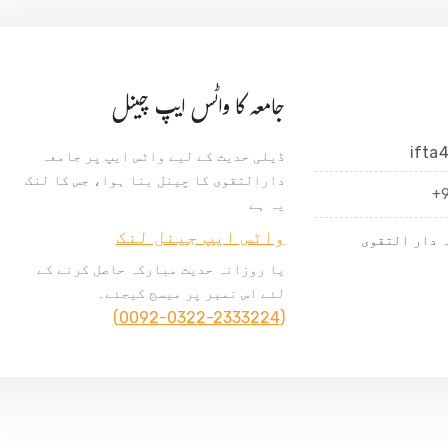
جامعہ کا واٹس ایپ چینل
ifta
ڈیلی حدیث کے لیے واٹس ایپ پر جامعہ
دارالتقوی کا چینل بنا ہوا، جس کا لنک
+
یہ ہے
واٹس ایپ جینل لنک
 دار التقوی
یا روزانہ حدیث مبارکہ حاصل کرنے کے
لئے اس نمبر پر میسج کیجئے۔
(0092-0322-2333224)