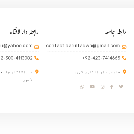
رابطہ جامعہ
رابطہ دارالافتاء
4u@yahoo.com
contact.darultaqwa@gmail.com
92-300-4113082
+92-423-7414665
جامعہ دار التقوی لاہور
دارالافتاء جامعہ
لاہور