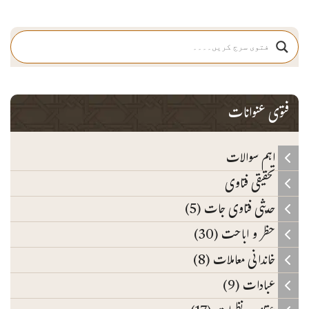
فتوی عنوانات
اہم سوالات
تحقیقی فتاوی
حدیثی فتاوی جات (5)
حظر و اباحت (30)
خاندانی معاملات (8)
عبادات (9)