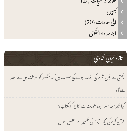
عقائد و نظریات (17)
کتابیں
مالی معاملات (20)
ماہنامہ دارالتقوی
تازہ ترین فتاوی
رخصتی سے قبل شوہر کی وفات ہونے کی صورت میں کیا منکوحہ کو وراثت میں سے حصہ
ملے گا؟
کیا غیر سید مرد سیدہ عورت سے نکاح کرسکتا ہے؟
قرآن کریم کی ایک آیت کی تفسیر سے متعلق سوال