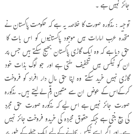
جائز نہیں ہے ۔
توجیہ : مذکورہ صورت کا خلاصہ یہ ہے کہ حکومت پاکستان نے
متحدہ عرب امارات میں موجود پاکستانیوں کو اس بات کا
حق دیا ہے کہ وہ ایک گاڑی پاکستان بھیج سکتے ہیں جس پر
ان کو ٹیکس میں تخفیف ملتی ہے اور جو لوگ بذات خود
گاڑی نہیں خرید سکتے وہ اپنا حق مال دار افراد کو فروخت
کرکےاس کے عوض ان سے متعین رقم لے لیتے ہیں۔ مذکورہ
صورت جائز نہیں ہے اس لیے کہ مذکورہ صورت حق مجرد
کی بیع بنتی ہے جبکہ حقوق مجردہ کی خریدو فروخت جائز نہیں
ہے۔اور اگر اسے ٹیکس بچانے کے لیے ایک حیلے کے طور پر