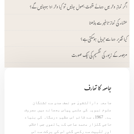
اگر نمازِ وتر میں دعائے قنوت بھول جائیں تو کیا وتر ادا ہوجائیں گے؟
عشاء کی نماز تاخیر سے پڑھنا
کیا تقدیر دعا سے تبدیل ہوسکتی ہے؟
مرحومہ کے زیور کی تقسیم کی ایک صورت
جامعہ کا تعارف
جامعہ دارالتقویٰ جو نصف صدی سے تشنگان
علوم نبویہ کی علمی پیاس بجھانے میں مصروف
ہے۔ 1967ء سے قائم اس عظیم درسگاہ کی بنیاد
حاجی گلزار محمد صاحب کے ہاتھوں جس اخلاص
اور للٰہیت سے رکھی گئی اس کی برکت سے اس