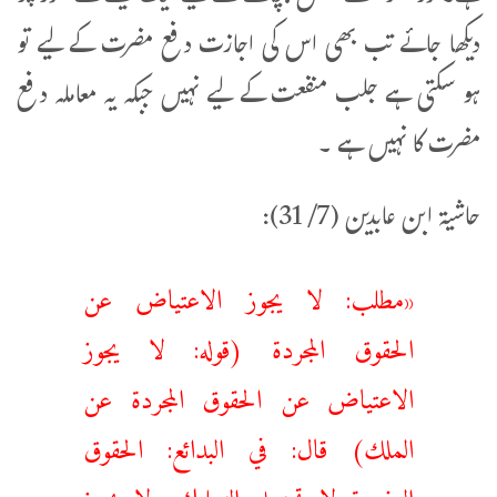
دیکھا جائے تب بھی اس کی اجازت دفع مضرت کے لیے تو
ہو سکتی ہے جلب منفعت کے لیے نہیں جبکہ یہ معاملہ دفع
مضرت کا نہیں ہے ۔
حاشيۃ ابن عابدين (7/ 31):
«مطلب: ‌لا ‌يجوز ‌الاعتياض عن
الحقوق المجردة (قوله: ‌لا ‌يجوز
‌الاعتياض عن الحقوق المجردة عن
الملك) قال: في البدائع: الحقوق
المفردة لا تحتمل التمليك ولا يجوز