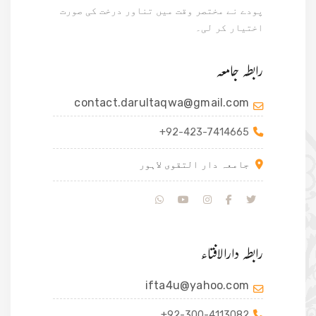
پودے نے مختصر وقت میں تناور درخت کی صورت
اختیار کر لی۔
رابطہ جامعہ
contact.darultaqwa@gmail.com
+92-423-7414665
جامعہ دار التقوی لاہور
رابطہ دارالافتاء
ifta4u@yahoo.com
+92-300-4113082