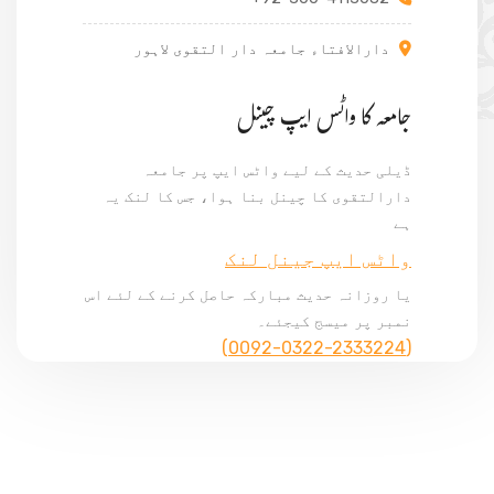
دارالافتاء جامعہ دار التقوی لاہور
جامعہ کا واٹس ایپ چینل
ڈیلی حدیث کے لیے واٹس ایپ پر جامعہ
دارالتقوی کا چینل بنا ہوا، جس کا لنک یہ
ہے
واٹس ایپ جینل لنک
یا روزانہ حدیث مبارکہ حاصل کرنے کے لئے اس
نمبر پر میسج کیجئے۔
(0092-0322-2333224)
© Copyright 2024, All Rights Reserved