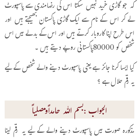
کہ جو گاڑی خرید نہیں سکتا اس کی رضامندی سے پاسپورٹ
لے کر اس کے نام سے ایک گاڑی پاکستان بھیجتے ہیں اور
اس طرح اپنا کاروبار کرتے ہیں اور اس کے بدلے میں اس
شخص کو 80000پاکستانی روپے دیتے ہیں ۔
کیا ایسا کرنا جائز ہے یعنی پاسپورٹ دینے والے شخص کے لیے
یہ رقم حلال ہے ؟
الجواب :بسم اللہ حامداًومصلیاً
مذکورہ صورت میں پاسپورٹ دینے والے کے لیے یہ رقم لینا