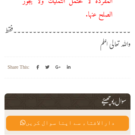
الصلح عنها.
۔۔۔۔۔۔۔۔۔۔۔۔۔۔۔۔۔۔۔۔۔۔۔۔۔۔۔۔۔۔فقط
واللہ تعالی اعلم
Share This:
سوال پوچھیئے
دارالافتاء سے اپنا سوال کریں