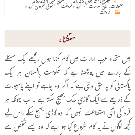
29 جون 2026
تاریخ:
فتوی نمبر:
26-234
عنوانات:
مالی معاملات
>
خرید و فروخت
>
حقوق مجردہ کی خرید و
فروخت
استفتاء
میں متحدہ عرب امارات میں کام کرتا ہوں ،مجھے ایک مسئلے
کے بارے میں پوچھنا ہے کہ حکومت پاکستان ہر ایک
پاکستانی کو یہ حق دیتی ہے کہ اگر وہ چاہے تو اپنے پاسپورٹ
کے ذریعے سے ایک گاڑی ملک بھیج سکتا ہے ۔اب چونکہ ہر
فرد کی اتنی استطاعت نہیں کہ وہ گاڑی بھیج سکے ،اس لیے
کچھ لوگوں نے یہ کام شروع کیا ہو اہے کہ وہ ایسے شخص سے