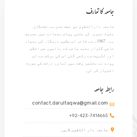
جامعہ کا تعارف
جامعہ دارالتقویٰ جو نصف صدی سے تشنگان
علوم نبویہ کی علمی پیاس بجھانے میں مصروف
ہے۔ 1967ء سے قائم اس عظیم درسگاہ کی بنیاد
حاجی گلزار محمد صاحب کے ہاتھوں جس اخلاص
اور للٰہیت سے رکھی گئی اس کی برکت سے اس
پودے نے مختصر وقت میں تناور درخت کی صورت
اختیار کر لی۔
رابطہ جامعہ
contact.darultaqwa@gmail.com
+92-423-7414665
جامعہ دار التقوی لاہور