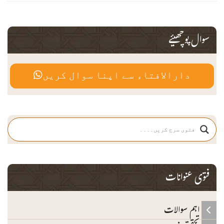
سوال پوچھیئے
دارالافتاء سے اپنا سوال کریں
فتوی عنوانات
اہم سوالات