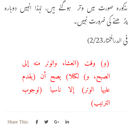
مذکورہ صورت میں وتر ہوگئے ہیں، لہٰذا انہیں دوبارہ
پڑھنے کی ضرورت نہیں۔
فی الدرالمختار2/23)
(و) وقت (العشاء والوتر منه إلى
الصبح، و) لكنلا) يصح أن (يقدم
عليها الوتر) إلا ناسيا (لوجوب
الترتيب)
Share This: