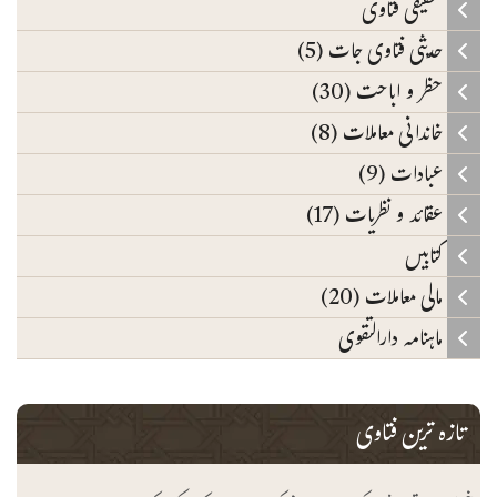
تحقیقی فتاوی
حدیثی فتاوی جات (5)
حظر و اباحت (30)
خاندانی معاملات (8)
عبادات (9)
عقائد و نظریات (17)
کتابیں
مالی معاملات (20)
ماہنامہ دارالتقوی
تازہ ترین فتاوی