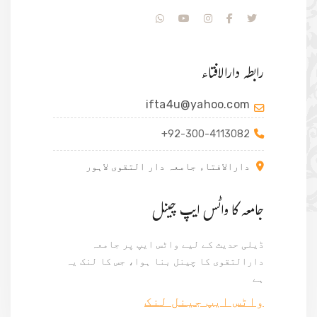
رابطہ دارالافتاء
ifta4u@yahoo.com
+92-300-4113082
دارالافتاء جامعہ دار التقوی لاہور
جامعہ کا واٹس ایپ چینل
ڈیلی حدیث کے لیے واٹس ایپ پر جامعہ
دارالتقوی کا چینل بنا ہوا، جس کا لنک یہ
ہے
واٹس ایپ جینل لنک