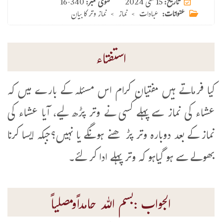
15 مئی 2024
تاریخ:
فتوی نمبر:
16-340
عنوانات:
عبادات
>
نماز
>
نماز وتر کا بیان
استفتاء
کیا فرماتے ہیں مفتیان کرام اس مسئلہ کے بارے میں کہ
عشاء کی نماز سے پہلے کسی نے وتر پڑھ لیے، آیا عشاء کی
نماز کے بعد دوبارہ وتر پڑھنے ہونگے یا نہیں؟جبکہ ایسا کرنا
بھولے سے ہو گیاہو کہ وتر پہلے ادا کر لئے۔
الجواب :بسم اللہ حامداًومصلیاً