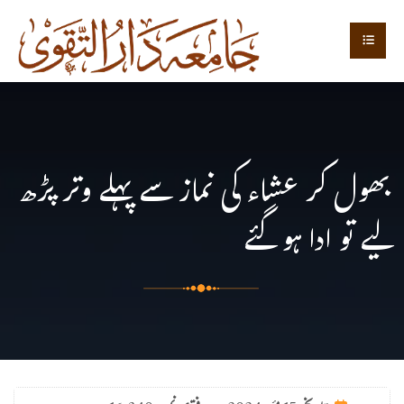
بھول کر عشاء کی نماز سے پہلے وتر پڑھ
لیے تو ادا ہو گئے