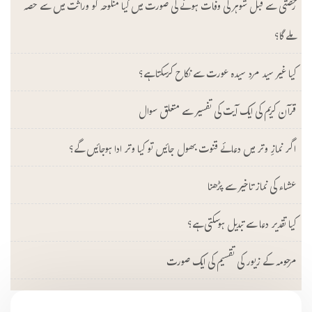
رخصتی سے قبل شوہر کی وفات ہونے کی صورت میں کیا منکوحہ کو وراثت میں سے حصہ
ملے گا؟
کیا غیر سید مرد سیدہ عورت سے نکاح کرسکتا ہے؟
قرآن کریم کی ایک آیت کی تفسیر سے متعلق سوال
اگر نمازِ وتر میں دعائے قنوت بھول جائیں تو کیا وتر ادا ہوجائیں گے؟
عشاء کی نماز تاخیر سے پڑھنا
کیا تقدیر دعا سے تبدیل ہوسکتی ہے؟
مرحومہ کے زیور کی تقسیم کی ایک صورت