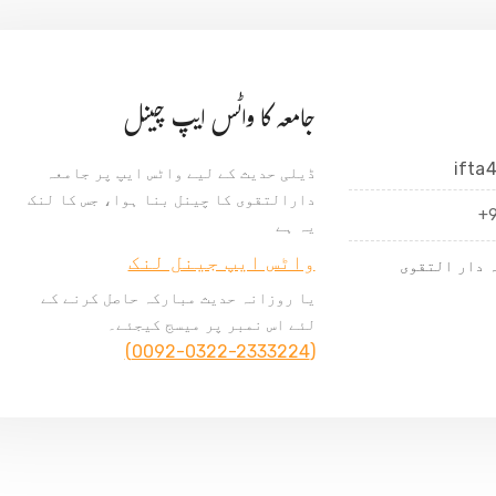
جامعہ کا واٹس ایپ چینل
ifta
ڈیلی حدیث کے لیے واٹس ایپ پر جامعہ
دارالتقوی کا چینل بنا ہوا، جس کا لنک
+
یہ ہے
واٹس ایپ جینل لنک
 دار التقوی
یا روزانہ حدیث مبارکہ حاصل کرنے کے
لئے اس نمبر پر میسج کیجئے۔
(0092-0322-2333224)