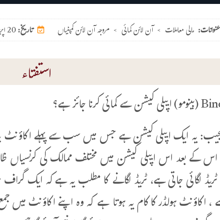
عنوانات:
مالی معاملات
>
آن لائن کمائی
>
مروجہ آن لائن کمپنیاں
20 اپریل 2026
تاریخ:
استفتاء
 مجیب: یہ ایک ایپلی کیشن ہے جس میں سب سے پہلے اکاؤنٹ بنای
اس کے بعد اس ایپلی کیشن میں مختلف ممالک کی کرنسیاں ظا
ٹریڈ لگائی جاتی ہے، ٹریڈ لگانے کا مطلب یہ ہے کہ ایک گراف ہو
ے ، اکاؤنٹ ہولڈر کا کام یہ ہوتا ہے کہ وہ اپنے اکاؤنٹ میں جمع 