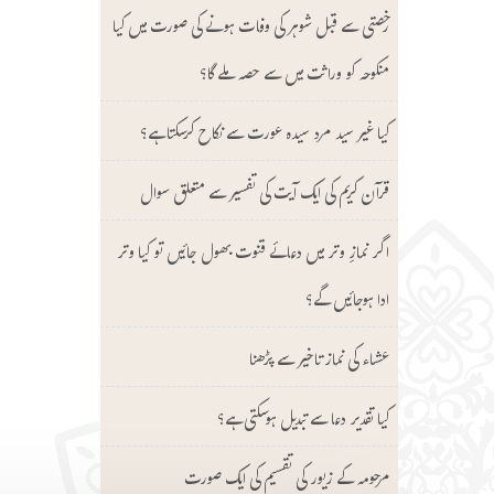
رخصتی سے قبل شوہر کی وفات ہونے کی صورت میں کیا
منکوحہ کو وراثت میں سے حصہ ملے گا؟
کیا غیر سید مرد سیدہ عورت سے نکاح کرسکتا ہے؟
قرآن کریم کی ایک آیت کی تفسیر سے متعلق سوال
اگر نمازِ وتر میں دعائے قنوت بھول جائیں تو کیا وتر
ادا ہوجائیں گے؟
عشاء کی نماز تاخیر سے پڑھنا
کیا تقدیر دعا سے تبدیل ہوسکتی ہے؟
مرحومہ کے زیور کی تقسیم کی ایک صورت