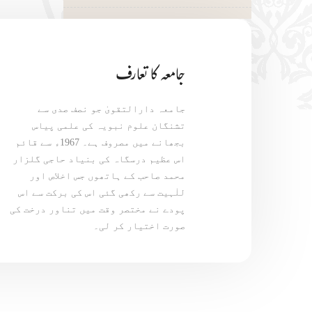
جامعہ کا تعارف
جامعہ دارالتقویٰ جو نصف صدی سے
تشنگان علوم نبویہ کی علمی پیاس
بجھانے میں مصروف ہے۔ 1967ء سے قائم
اس عظیم درسگاہ کی بنیاد حاجی گلزار
محمد صاحب کے ہاتھوں جس اخلاص اور
للٰہیت سے رکھی گئی اس کی برکت سے اس
پودے نے مختصر وقت میں تناور درخت کی
صورت اختیار کر لی۔