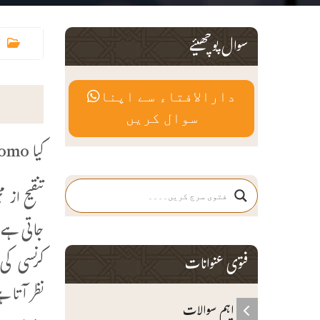
سوال پوچھیئے
دارالافتاء سے اپنا
سوال کریں
کیا Binomo (بینومو) ایپلی کیشن سے کمائی کرنا جائز ہے؟
تنقیح از
جاتی ہے 
کرنسی کی 
فتوی عنوانات
نظر آتا ہ
اہم سوالات