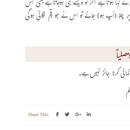
نے کہا ہوتا ہے اگر تو ویسے ہی ہوجاتا ہے یعنی اس
 چلا (اَپ ہو) جائے تو اس نے جو رقم لگائی ہوگی
صلیاً
ئی کرنا جائز نہیں ہے۔
م
Share This: