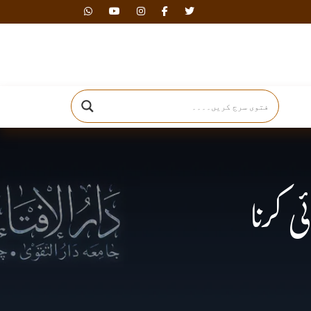
دارالافتاء