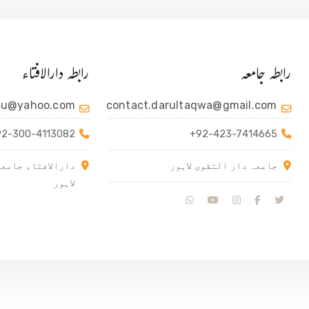
رابطہ جامعہ
رابطہ دارالافتاء
4u@yahoo.com
contact.darultaqwa@gmail.com
92-300-4113082
+92-423-7414665
جامعہ دار التقوی لاہور
دارالافتاء جامعہ
لاہور