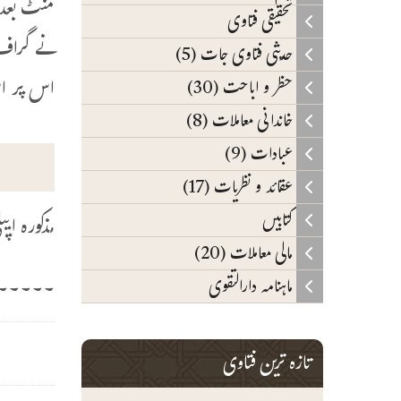
منٹ بعد 
تحقیقی فتاوی
نے گراف 
حدیثی فتاوی جات (5)
اس پر اس
حظر و اباحت (30)
خاندانی معاملات (8)
عبادات (9)
عقائد و نظریات (17)
کتابیں
مذکورہ ا
مالی معاملات (20)
۔۔۔۔۔۔
ماہنامہ دارالتقوی
تازہ ترین فتاوی