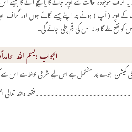
یہ گراف موجودہ حالت سے اوپر جائے گا یا نیچے آئے گا جیسے اس 
کے اوپر ( اَپ ) ہونے پر اپنے پیسے لگائے ہوں اور گراف اوپر
 کو نفع ملے گا ورنہ اس کی رقم چلی جائے گی۔
الجواب :بسم اللہ حامداًوم
یپلی کیشن جوے پر مشتمل ہے اس لیے شرعی لحاظ سے اس سے کما
۔۔۔۔۔۔۔۔۔۔۔۔۔۔۔۔۔۔۔۔۔۔۔۔فقط واللہ تعالی اعل