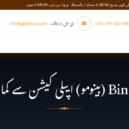
المشافہ و واٹس ایپ 08:00 تا عصر
3082-411-300 (
ای میل دارالافتاء:
ifta4u@yahoo.com
عصری تعلیم
مزید
رابطه
کیشن سے کمائی کرنا