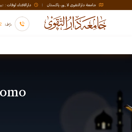
جامعة دارالتقوی لاہور، پاکستان
دارالافتاء اوقات : ٹیلی فون صبح 08:00 تا عشاء / ب
رابطہ:
92)+
سرورق
دارالافتاء
نشر و اشاعت
Binomo (بینومو) ایپلی 