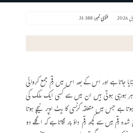
فتوی نمبر:
31-388
ا جاتا ہے اور اس کے بعد اس میں رقم جمع کروائی
ہر ہورہی ہوتی ہیں ان میں سے کسی ایک ملک کی
تا ہے جس میں متعلقہ کرنسی کا ریٹ اوپر نیچے ہوتا
شدہ رقم میں سے کچھ رقم داؤ پر لگاتا ہے کہ اگلے دو