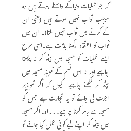
کہ جو عملیات دنیا کے واسطے ہوتے ہیں وہ
موجب ثواب نہیں ہوتے ہیں (یعنی ان
کے کرنے میں ثواب نہیں ملتا)۔ ان میں
ثواب کا اعتقاد رکھنا بدعت ہے۔اسی طرح
ایسے عملیات کو مسجد میں بیٹھ کر نہ پڑھنا
چاہیے اور نہ اس قسم کے تعویذ مسجد میں
بیٹھ کر لکھنے چاہیے۔ کیوں کہ اگر تعویذپر
اجرت لی جائے تو یہ تجارت ہے جس کو
مسجد سے باہر کرنا چاہیے۔۔۔اور اگر مسجد
میں بیٹھ کر اپنے لیے کوئی عمل کیا جائے تو