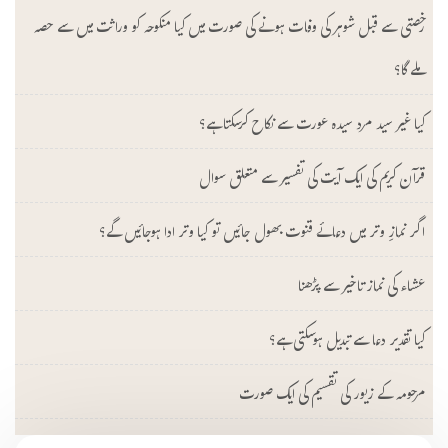
رخصتی سے قبل شوہر کی وفات ہونے کی صورت میں کیا منکوحہ کو وراثت میں سے حصہ
ملے گا؟
کیا غیر سید مرد سیدہ عورت سے نکاح کرسکتا ہے؟
قرآن کریم کی ایک آیت کی تفسیر سے متعلق سوال
اگر نمازِ وتر میں دعائے قنوت بھول جائیں تو کیا وتر ادا ہوجائیں گے؟
عشاء کی نماز تاخیر سے پڑھنا
کیا تقدیر دعا سے تبدیل ہوسکتی ہے؟
مرحومہ کے زیور کی تقسیم کی ایک صورت