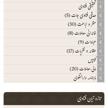
تحقیقی فتاوی
حدیثی فتاوی جات (5)
حظر و اباحت (30)
خاندانی معاملات (8)
عبادات (9)
عقائد و نظریات (17)
کتابیں
مالی معاملات (20)
ماہنامہ دارالتقوی
تازہ ترین فتاوی