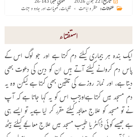
22 جون 2026
تاریخ:
فتوی نمبر:
26-143
عنوانات:
حظر و اباحت
>
عملیات، تعویذات اور جادو و جنات
استفتاء
ایک بندہ ہر بیماری کیلئے دم کرتا ہے اور جو لوگ اس کے
پاس دم کروانے کیلئے آتے ہیں ان کو دین کی دعوت بھی
دیتا ہے، اور نماز روزے کی تلقین بھی کرتا ہے لیکن وہ یہ
دم مسجد میں کرتا ہےاورجب اس کو یہ کہا جاتا ہے کہ آپ
نے تو مسجد کو علاج معالجہ کیلئے مقرر کر لیا ہےیہ تو ایسے ہی
ہے جیسے کوئی ڈاکٹر یا طبیب مسجد میں علاج معالجے کیلئے بیٹھ