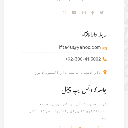
رابطہ دارالافتاء
ifta4u@yahoo.com
+92-300-4113082
دارالافتاء جامعہ دار التقوی لاہور
جامعہ کا واٹس ایپ چینل
ڈیلی حدیث کے لیے واٹس ایپ پر جامعہ
دارالتقوی کا چینل بنا ہوا، جس کا لنک یہ
ہے
واٹس ایپ جینل لنک