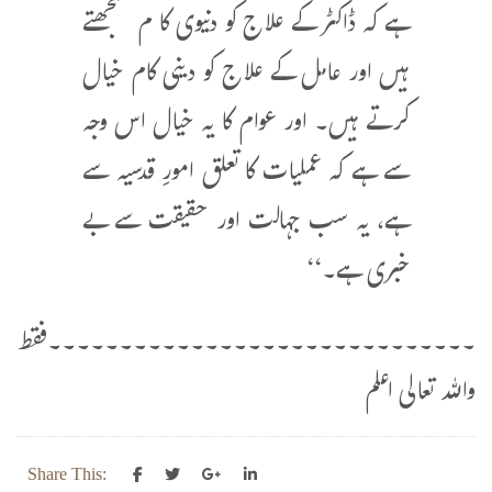
ہے کہ ڈاکٹر کے علاج کو دنیوی کا م سمجھتے
ہیں اور عامل کے علاج کو دینی کام خیال
کرتے ہیں۔ اور عوام کا یہ خیال اس وجہ
سے ہے کہ عملیات کا تعلق امورِ قدسیہ سے
ہے، یہ سب جہالت اور حقیقت سے بے
خبری ہے۔‘‘
۔۔۔۔۔۔۔۔۔۔۔۔۔۔۔۔۔۔۔۔۔۔۔۔۔۔۔۔۔۔فقط
واللہ تعالی اعلم
Share This: