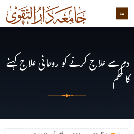
دم سے علاج کرنے کو روحانی علاج کہنے
کا حکم