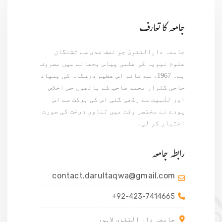
جامعہ کا تعارف
جامعہ دارالتقویٰ جو نصف صدی سے تشنگان
علوم نبویہ کی علمی پیاس بجھانے میں مصروف
ہے۔ 1967ء سے قائم اس عظیم درسگاہ کی بنیاد
حاجی گلزار محمد صاحب کے ہاتھوں جس اخلاص
اور للٰہیت سے رکھی گئی اس کی برکت سے اس
پودے نے مختصر وقت میں تناور درخت کی صورت
اختیار کر لی۔
رابطہ جامعہ
contact.darultaqwa@gmail.com
+92-423-7414665
جامعہ دار التقوی لاہور