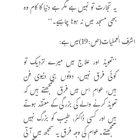
یہ تجارت تو نہیں ہے مگر ہے دنیا کا کام وہ
بھی مسجد میں نہ ہونا چاہیے۔‘‘
اشرف العملیات(ص:19)میں ہے:
’’تعویذ اور علاج میں میرے نزدیک تو
کوئی فرق نہیں، دونوں ہی دنیوی فن
ہیں، عوام اس میں فرق سمجھتے ہیں کہ
تعویذ کرنے والے کی بزرگی کے معتقد ہوتے
ہیں اور کسی ڈاکٹر، طبیب کو بزرگ نہیں
سمجھتے۔عوام کی وجہ فرق یہ سمجھ میں آتی