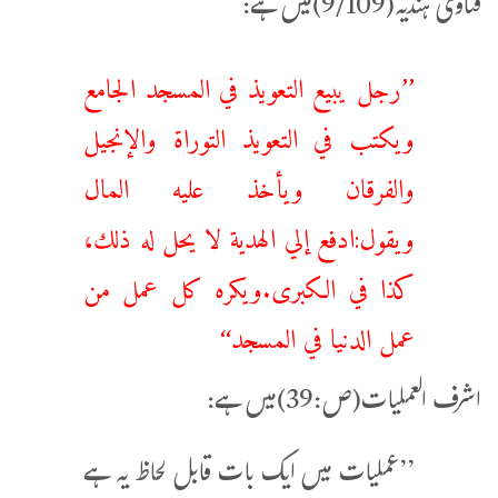
فتاوی ہندیہ(9/109)میں ہے:
’’رجل يبيع ‌التعويذ في المسجد الجامع
ويكتب في ‌التعويذ التوراة والإنجيل
والفرقان ويأخذ عليه المال
ويقول:ادفع إلي الهدية لا يحل له ذلك،
كذا في الكبرى.ويكره كل عمل من
عمل الدنيا في المسجد‘‘
اشرف العملیات(ص:39)میں ہے:
’’عملیات میں ایک بات قابل لحاظ یہ ہے