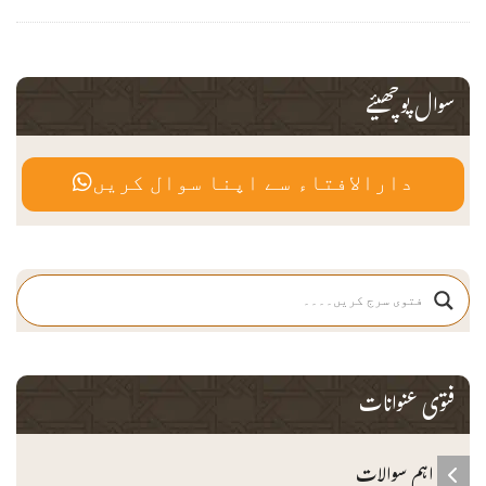
سوال پوچھیئے
دارالافتاء سے اپنا سوال کریں
فتوی عنوانات
اہم سوالات