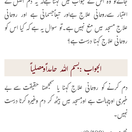
جائےتو وہ اس کے جواب میں کہتا ہےکہ یہ دم اصل کے
اعتبار سےروحانی علاج ہےاور تبعاًجسمانی ہے اور روحانی
علاج مسجد میں منع نہیں ہے۔تو سوال یہ ہے کہ کیا اس کو
روحانی علاج کہنا درست ہے؟
الجواب :بسم اللہ حامداًومصلیاً
دم کرنے کو روحانی علاج کہنا یا سمجھنا حقیقت سے بے
خبری اورجہالت ہے اورمسجد میں بیٹھ کر دم وغیرہ کرنا درست
نہیں۔