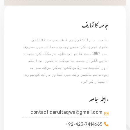
جامعہ کا تعارف
جامعہ دارالتقویٰ جو نصف صدی سے تشنگان
علوم نبویہ کی علمی پیاس بجھانے میں مصروف
ہے۔ 1967ء سے قائم اس عظیم درسگاہ کی بنیاد
حاجی گلزار محمد صاحب کے ہاتھوں جس اخلاص
اور للٰہیت سے رکھی گئی اس کی برکت سے اس
پودے نے مختصر وقت میں تناور درخت کی صورت
اختیار کر لی۔
رابطہ جامعہ
contact.darultaqwa@gmail.com
+92-423-7414665