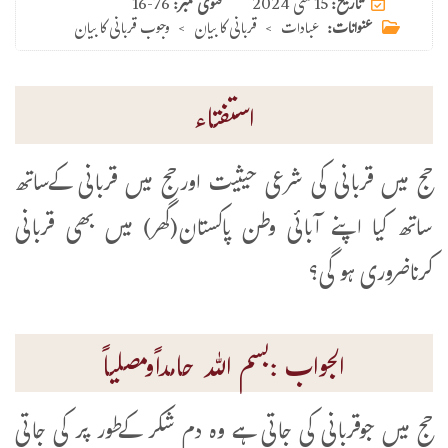
15 مئی 2024
تاریخ:
فتوی نمبر:
16-76
عنوانات:
عبادات
>
قربانی کا بیان
>
وجوب قربانی کا بیان
استفتاء
حج میں قربانی کی شرعی حیثیت اورحج میں قربانی کےساتھ
ساتھ کیا اپنے آبائی وطن پاکستان(گھر) میں بھی قربانی
کرناضروری ہو گی؟
الجواب :بسم اللہ حامداًومصلیاً
حج میں جوقربانی کی جاتی ہے وہ دم شکر کےطور پر کی جاتی