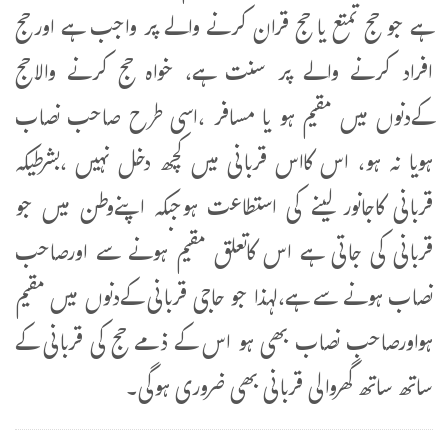
ہے جو حج تمتع یا حج قران کرنے والے پر واجب ہے اورحج
افراد کرنے والے پر سنت ہے، خواہ حج کرنے والاحج
کےدنوں میں مقیم ہو یا مسافر ،اسی طرح صاحب نصاب
ہویا نہ ہو، اس کااس قربانی میں کچھ دخل نہیں ،بشرطیکہ
قربانی کاجانور لینے کی استطاعت ہوجبکہ اپنےوطن میں جو
قربانی کی جاتی ہے اس کاتعلق مقیم ہونے سے اورصاحب
نصاب ہونے سے ہے،لہذا جو حاجی قربانی کےدنوں میں مقیم
ہواورصاحب نصاب بھی ہو اس کے ذمے حج کی قربانی کے
ساتھ ساتھ گھروالی قربانی بھی ضروری ہوگی۔