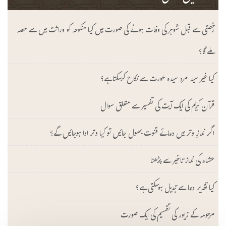
رخصتی سے قبل شوہر کی وفات ہونے کی صورت میں کیا منکوحہ کو وراثت میں سے حصہ
ملے گا؟
کیا غیر سید مرد سیدہ عورت سے نکاح کرسکتا ہے؟
قرآن کریم کی ایک آیت کی تفسیر سے متعلق سوال
اگر نمازِ وتر میں دعائے قنوت بھول جائیں تو کیا وتر ادا ہوجائیں گے؟
عشاء کی نماز تاخیر سے پڑھنا
کیا تقدیر دعا سے تبدیل ہوسکتی ہے؟
مرحومہ کے زیور کی تقسیم کی ایک صورت