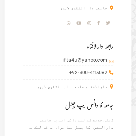
جامعہ دار التقوی لاہور
رابطہ دارالافتاء
ifta4u@yahoo.com
+92-300-4113082
دارالافتاء جامعہ دار التقوی لاہور
جامعہ کا واٹس ایپ چینل
ڈیلی حدیث کے لیے واٹس ایپ پر جامعہ
دارالتقوی کا چینل بنا ہوا، جس کا لنک یہ
ہے