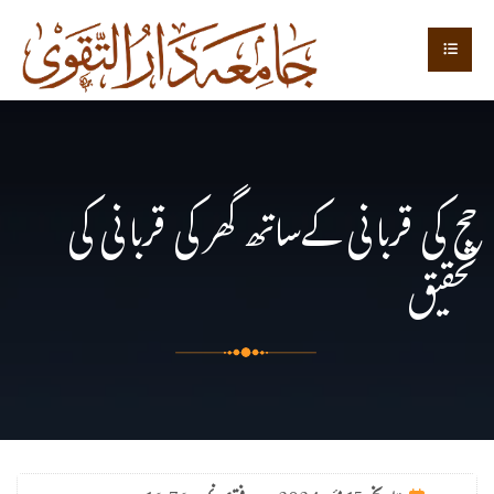
حج کی قربانی کےساتھ گھر کی قربانی کی
تحقیق