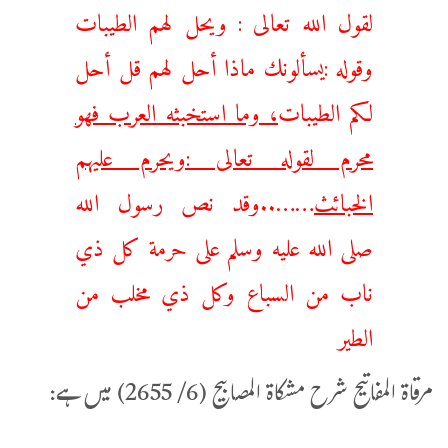
لقول الله تعالى : ويحل لهم الطيبات
وقوله :يسألونك ماذا أحل لهم قل أحل
لكم الطيبات
، وما استخبثه العرب فهو
محرم لقوله تعالى :ويحرم عليهم
الخبائث
……..وقد نص رسول الله
صلى الله عليه وسلم على حرمة كل ذي
ناب من السباع وكل ذي مخلب من
الطير
مرقاة المفاتيح شرح مشكاة المصابيح (6/ 2655) میں ہے: