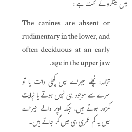
میں کینگرو کے تحت ہے :
The canines are absent or
rudimentary in the lower, and
often deciduous at an early
age in the upper jaw.
ترجمہ: نچلے جبڑے میں کچلی دانت یا تو
سرے سے موجود ہی نہیں ہوتے یا نہایت
کمزور ہوتے ہیں، جبکہ اوپر والے جبڑے
میں یہ کم عمری ہی میں گر جاتے ہیں۔