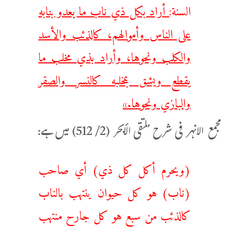
السنة:
أراد بكل ذي ناب ما يعدو بنابه
على الناس وأموالهم، كالذئب والأسد
والكلب ونحوها، وأراد بذي مخلب ما
يقطع ويشق بمخلبه كالنسر والصقر
والبازي ونحوها.»
مجمع الانہر فی شرح ملتقى الأبحر (2/ 512) میں ہے:
(ويحرم أكل كل ذي) أي صاحب
(ناب) هو كل حيوان ينتهب بالناب
كالذئب من سبع هو كل جارح منتهب