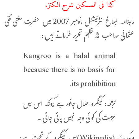
كذا فى المسكين شرح الكنز.
ماہنامہ البلاغ انٹرنیشنل ،نومبر 2007 میں حضرت مفتی تقی
عثمانی صاحب مُدَّ ظلہم تحریر فرماتے ہیں :
Kangroo is a halal animal
because there is no basis for
its prohibition.
ترجمہ: کینگرو حلال جانور ہے کیونکہ اس میں
حرمت کی کوئی وجہ نہیں پائی جاتی ۔