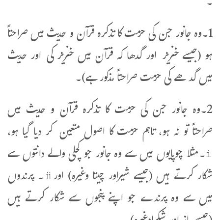
۔
1۔وہ جانور جن کی حرمت کا تذکرہ قرآن و حدیث میں صراحتاً
ہو (جیسے خنزیر اور گدھا کہ قرآن میں خنزیر کی اور حدیث
میں گدھے کی حرمت صراحتاً مذکور ہے)۔
2۔وہ جانور جن کی حرمت کا تذکرہ قرآن و حدیث میں
صراحتاً تو نہ ہو، تاہم حرمت کا اصول متعین کر دیا گیا ہو،
ⅰ۔مثلا چوپایوں میں سے وہ جانور جو کچلی والے دانتوں سے
شکار کرتے ہیں (جیسے شیراور چیتا وغیرہ) اورⅱ۔ پرندوں
میں سے وہ پرندے جو اپنے پنجوں سے شکار کرتے ہیں