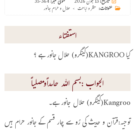
13 جون 2026
تاریخ:
فتوی نمبر:
35-364
عنوانات:
حظر و اباحت
>
حلال و حرام جانور
استفتاء
کیا KANGROO(کینگرو) حلال جانور ہے ؟
الجواب :بسم اللہ حامداًومصلیاً
Kangroo(کینگرو) حلال جانور ہے۔
توجیہ:قرآن و حدیث کی رُو سے چار قسم کے جانور حرام ہیں