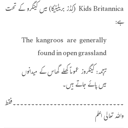
Kids Britannica (کِڈز بریٹینیکا) میں کینگرو کے تحت
ہے:
The kangroos are generally
found in open grassland
ترجمہ: کینگروز عموماً کھلے گھاس کے میدانوں
میں پائے جاتے ہیں۔
۔۔۔۔۔۔۔۔۔۔۔۔۔۔۔۔۔۔۔۔۔۔۔۔۔۔۔۔۔۔فقط
واللہ تعالی اعلم