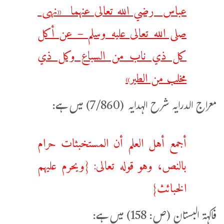
عباس رضي الله تعالى عنهما «نهى
صلى الله تعالى عليه وسلم – عن أكل
كل ذي ناب من السباع وكل ذي
مخلب من الطير»
معراج الدرایہ شرح الہدایہ (7/860) میں ہے:
أجمع أهل العلم أن المستخبثات حرام
بالنص، وهو قوله تعالى: {ويحرم عليهم
الخبائث}
فاكہۃ البستان (ص: 158) میں ہے: