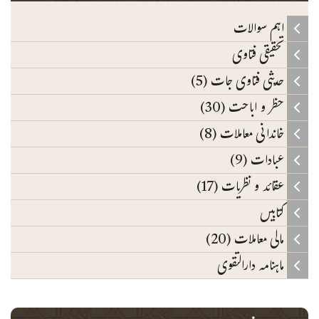
اہم سوالات
تحقیقی فتاوی
حدیثی فتاوی جات (5)
حظر و اباحت (30)
خاندانی معاملات (8)
عبادات (9)
عقائد و نظریات (17)
کتابیں
مالی معاملات (20)
ماہنامہ دارالتقوی