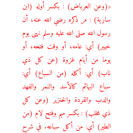
«(وعن العرباض) : بكسر أوله (ابن
سارية) : مر ذكره رضي الله عنه، أن
رسول الله صلى الله عليه وسلم نهى يوم
خيبر) أي: عامه، أو وقت فتحه، أو
يوما من أيام غزوة (عن كل ذي
ناب) أي: أكله (من السباع) أي:
سباع البهائم كالأسد والنمر والفهد
والدب والقردة والخنزير (وعن كل
ذي مخلب) : بكسر ميم وفتح لام (من
الطير) أي: من أكل سباعه. في شرح