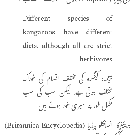
وکی پیڈیا (Wikipedia)میں کینگرو کے تحت ہے :
Different species of
kangaroos have different
diets, although all are strict
herbivores.
ترجمہ: کینگرو کی مختلف اقسام کی خوراک
مختلف ہوتی ہے، لیکن سب کی سب
مکمل طور پر سبزی خور ہوتے ہیں
بریٹینیکا انسائکلو پیڈیا (Britannica Encyclopedia)