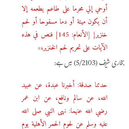
أوحي إلي محرما على طاعم يطعمه إلا
أن يكون ميتة أو دما مسفوحا أو لحم
خنزير} [الأنعام: 145] فنص في هذه
الآيات على تحريم لحم الخنزير،»
بخاری شریف (5/2103) میں ہے:
حدثنا صدقة: أخبرنا عبدة، عن عبيد
الله، عن سالم ونافع، عن ابن عمر
رضي الله عنهما: نهى النبي صلى الله
عليه وسلم عن لحوم الحمر الأهلية يوم