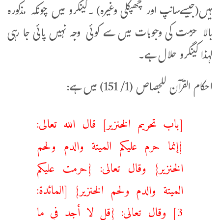
ہیں(جیسےسانپ اور چھپکلی وغیرہ) ۔کینگرو میں چونکہ مذکورہ
بالا حرمت کی وجوہات میں سے کوئی وجہ نہیں پائی جا رہی
لہذا کینگرو حلال ہے۔
احكام القرآن للجصاص (1/ 151) میں ہے:
[باب تحريم الخنزير] قال الله تعالى:
{إنما حرم عليكم الميتة والدم ولحم
الخنزير} وقال تعالى: {حرمت عليكم
الميتة والدم ولحم الخنزير} [المائدة:
3] وقال تعالى: {قل لا أجد في ما