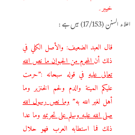
خيبر۔
اعلاء السنن (17/153) میں ہے :
قال العبد الضعيف: والأصل الكلي في
ذلك أن
المحرم من الحيوان ما نص الله
تعالى عليه
في قوله سبحانه :”حرمت
عليكم الميتة والدم ولحم الخنزير وما
أهل لغير الله به”
وما نص رسول الله
صلى الله عليه وسلم على تحريمه
وما عدا
ذلك فما استطابه العرب فهو حلال