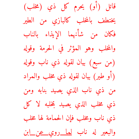
قاتل (أو) يحرم كل ذي (مخلب)
يختطف بالمخلب كالبازي من الطير
فكان من شأنهما الإيذاء بالناب
والمخلب وهو المؤثر في الحرمة وقوله
(من سبع) بيان لقوله ذي ناب وقوله
(أو طير) بيان لقوله ذي مخلب والمراد
من ذي ناب الذي ‌يصيد ‌بنابه ومن
ذي مخلب الذي يصيد بمخلبه لا كل
ذي ناب ومخلب فإن الحمامة لها مخلب
والبعير له ناب
لما روي عن ابن