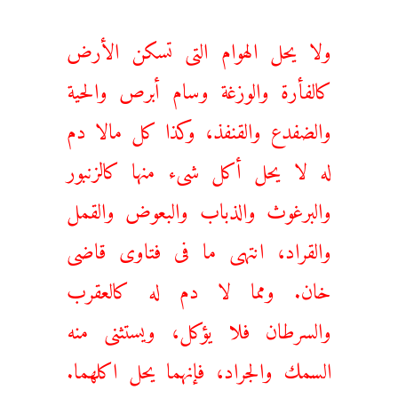
ولا يحل الهوام التى تسكن الأرض
كالفأرة والوزغة وسام أبرص والحية
والضفدع والقنفذ، وكذا كل مالا دم
له لا يحل أكل شىء منها كالزنبور
والبرغوث والذباب والبعوض والقمل
والقراد، انتهى ما فى فتاوى قاضى
خان. ومما لا دم له كالعقرب
والسرطان فلا يؤكل، ويستثنى منه
السمك والجراد، فإنهما يحل اكلهما.