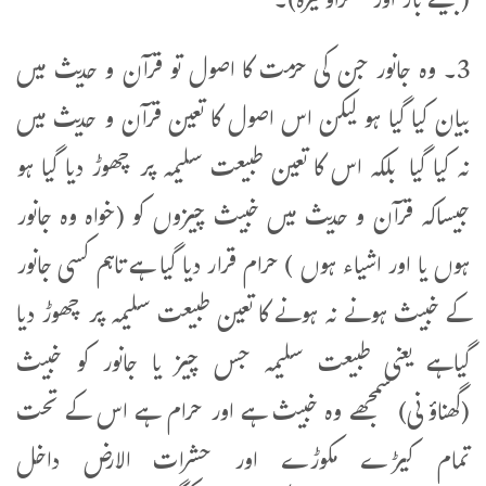
(جیسے باز اور شکراوغیرہ)۔
3۔ وہ جانور جن کی حرمت کا اصول تو قرآن و حدیث میں
بیان کیا گیا ہو لیکن اس اصول کا تعین قرآن و حدیث میں
نہ کیا گیا بلکہ اس کا تعین طبیعت سلیمہ پر چھوڑ دیا گیا ہو
جیساکہ قرآن و حدیث میں خبیث چیزوں کو (خواہ وہ جانور
ہوں یا اور اشیاء ہوں ) حرام قرار دیا گیا ہے تاہم کسی جانور
کے خبیث ہونے نہ ہونے کا تعین طبیعت سلیمہ پر چھوڑ دیا
گیاہے یعنی طبیعت سلیمہ جس چیز یا جانور کو خبیث
(گھناؤنی) سمجھے وہ خبیث ہے اور حرام ہے اس کے تحت
تمام کیڑے مکوڑے اور حشرات الارض داخل