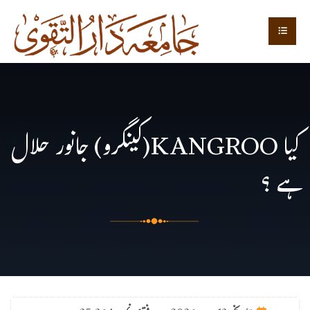
کیا KANGROO(کینگرو) جانور حلال
ہے ؟