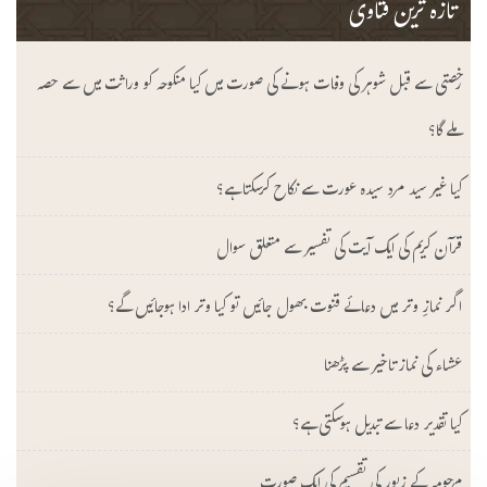
تازہ ترین فتاوی
رخصتی سے قبل شوہر کی وفات ہونے کی صورت میں کیا منکوحہ کو وراثت میں سے حصہ
ملے گا؟
کیا غیر سید مرد سیدہ عورت سے نکاح کرسکتا ہے؟
قرآن کریم کی ایک آیت کی تفسیر سے متعلق سوال
اگر نمازِ وتر میں دعائے قنوت بھول جائیں تو کیا وتر ادا ہوجائیں گے؟
عشاء کی نماز تاخیر سے پڑھنا
کیا تقدیر دعا سے تبدیل ہوسکتی ہے؟
مرحومہ کے زیور کی تقسیم کی ایک صورت