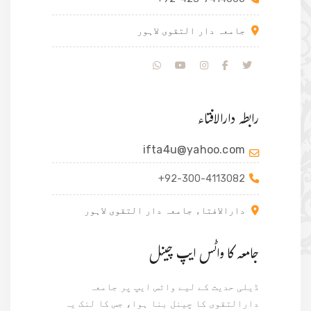
جامعہ دار التقوی لاہور
رابطہ دارالافتاء
ifta4u@yahoo.com
+92-300-4113082
دارالافتاء جامعہ دار التقوی لاہور
جامعہ کا واٹس ایپ چینل
ڈیلی حدیث کے لیے واٹس ایپ پر جامعہ
دارالتقوی کا چینل بنا ہوا، جس کا لنک یہ