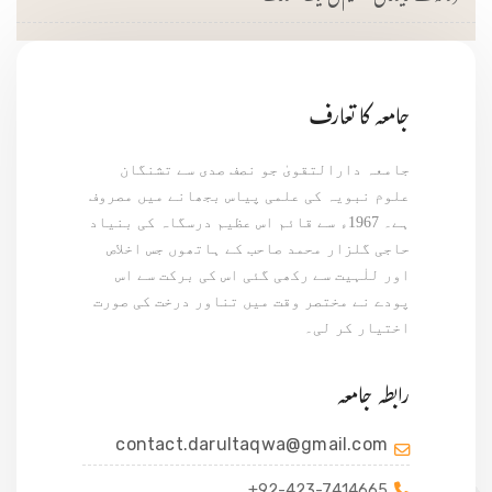
جامعہ کا تعارف
جامعہ دارالتقویٰ جو نصف صدی سے تشنگان
علوم نبویہ کی علمی پیاس بجھانے میں مصروف
ہے۔ 1967ء سے قائم اس عظیم درسگاہ کی بنیاد
حاجی گلزار محمد صاحب کے ہاتھوں جس اخلاص
اور للٰہیت سے رکھی گئی اس کی برکت سے اس
پودے نے مختصر وقت میں تناور درخت کی صورت
اختیار کر لی۔
رابطہ جامعہ
contact.darultaqwa@gmail.com
+92-423-7414665