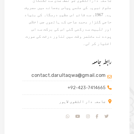
جامعہ دارالتقویٰ جو نصف صدی سے تشنگان
علوم نبویہ کی علمی پیاس بجھانے میں مصروف
ہے۔ 1967ء سے قائم اس عظیم درسگاہ کی بنیاد
حاجی گلزار محمد صاحب کے ہاتھوں جس اخلاص
اور للٰہیت سے رکھی گئی اس کی برکت سے اس
پودے نے مختصر وقت میں تناور درخت کی صورت
اختیار کر لی۔
رابطہ جامعہ
contact.darultaqwa@gmail.com
+92-423-7414665
جامعہ دار التقوی لاہور