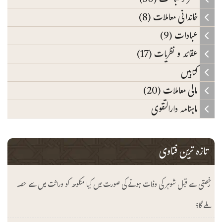
حظر و اباحت (30)
خاندانی معاملات (8)
عبادات (9)
عقائد و نظریات (17)
کتابیں
مالی معاملات (20)
ماہنامہ دارالتقوی
تازہ ترین فتاوی
رخصتی سے قبل شوہر کی وفات ہونے کی صورت میں کیا منکوحہ کو وراثت میں سے حصہ
ملے گا؟