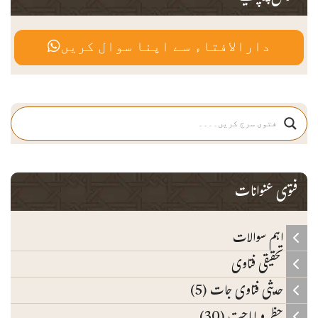
دارالافتاء سے اپنا سوال کریں
فتوی عنوانات
اہم سوالات
تحقیقی فتاوی
حدیثی فتاوی جات (5)