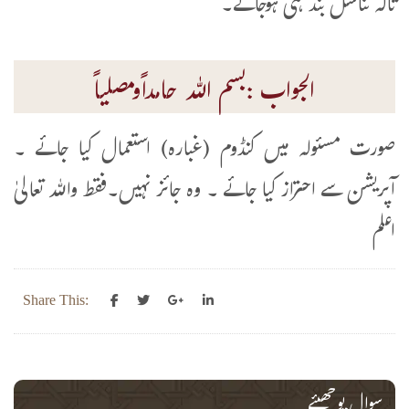
تاکہ تناسل بند ہی ہوجائے۔
الجواب :بسم اللہ حامداًومصلیاً
صورت مسئولہ میں کنڈوم (غبارہ) استعمال کیا جائے ۔
آپریشن سے احتراز کیا جائے ۔ وہ جائز نہیں۔فقط واللہ تعالیٰ
اعلم
Share This:
سوال پوچھیئے