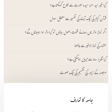
کیا غیر سید مرد سیدہ عورت سے نکاح کرسکتا ہے؟
قرآن کریم کی ایک آیت کی تفسیر سے متعلق سوال
اگر نمازِ وتر میں دعائے قنوت بھول جائیں تو کیا وتر ادا ہوجائیں گے؟
عشاء کی نماز تاخیر سے پڑھنا
کیا تقدیر دعا سے تبدیل ہوسکتی ہے؟
مرحومہ کے زیور کی تقسیم کی ایک صورت
جامعہ کا تعارف