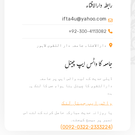
رابطہ دارالافتاء
ifta4u@yahoo.com
+92-300-4113082
دارالافتاء جامعہ دار التقوی لاہور
جامعہ کا واٹس ایپ چینل
ڈیلی حدیث کے لیے واٹس ایپ پر جامعہ
دارالتقوی کا چینل بنا ہوا، جس کا لنک یہ
ہے
واٹس ایپ جینل لنک
یا روزانہ حدیث مبارکہ حاصل کرنے کے لئے اس
نمبر پر میسج کیجئے۔
(0092-0322-2333224)