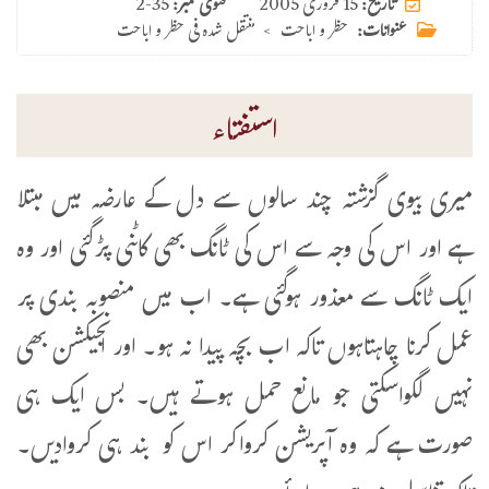
15 فروری 2005
تاریخ:
فتوی نمبر:
2-35
عنوانات:
حظر و اباحت
>
منتقل شدہ فی حظر و اباحت
استفتاء
میری بیوی گزشتہ چند سالوں سے دل کے عارضہ میں مبتلا
ہے اور اس کی وجہ سے اس کی ٹانگ بھی کاٹنی پڑگئی اور وہ
ایک ٹانگ سے معذور ہوگئی ہے۔ اب میں منصوبہ بندی پر
عمل کرنا چاہتاہوں تاکہ اب بچہ پیدا نہ ہو۔ اور انجیکشن بھی
نہیں لگواسکتی جو مانع حمل ہوتے ہیں۔ بس ایک ہی
صورت ہے کہ وہ آپریشن کرواکر اس کو بند ہی کروادیں۔