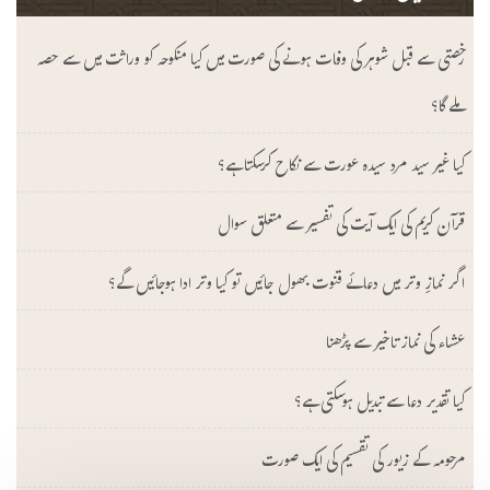
رخصتی سے قبل شوہر کی وفات ہونے کی صورت میں کیا منکوحہ کو وراثت میں سے حصہ
ملے گا؟
کیا غیر سید مرد سیدہ عورت سے نکاح کرسکتا ہے؟
قرآن کریم کی ایک آیت کی تفسیر سے متعلق سوال
اگر نمازِ وتر میں دعائے قنوت بھول جائیں تو کیا وتر ادا ہوجائیں گے؟
عشاء کی نماز تاخیر سے پڑھنا
کیا تقدیر دعا سے تبدیل ہوسکتی ہے؟
مرحومہ کے زیور کی تقسیم کی ایک صورت