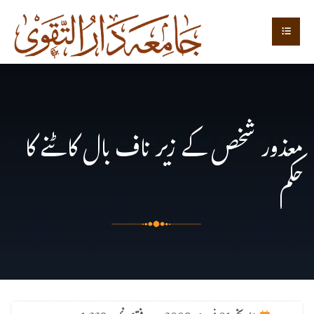
معذور شخص کے زیر ناف بال کاٹنے کا
حکم