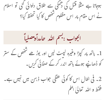
ہوجاتا ہے مثلاً قتل کی دھمکی سے طلاق دلوائی گئی تو اسلام
نے اس مقام پر اس مظلوم شخص کا کیا تحفظ کیا؟
الجواب :بسم اللہ حامداًومصلیاً
1۔ ہاتھ پر کپڑا وغیرہ لپیٹ لیں اور بوڑھے شخص کے ستر
کو ڈھانپے ہوئے ہاتھ اندر کر کے صفائی کریں۔
2۔ فی الحال اس کا کوئی عقلی جواب ذہن میں نہیں ہے۔
فقط و اللہ تعالیٰ اعلم