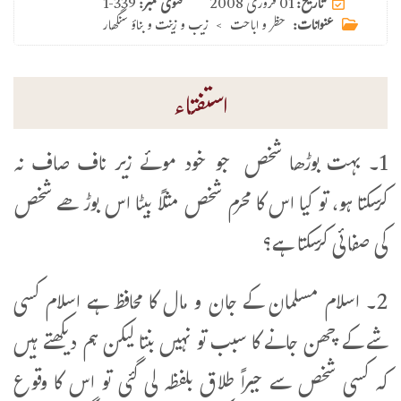
01 فروری 2008
تاریخ:
فتوی نمبر:
1-339
عنوانات:
حظر و اباحت
>
زیب و زینت و بناؤ سنگھار
استفتاء
1۔ بہت بوڑھا شخص جو خود موئے زیر ناف صاف نہ
کرسکتا ہو، تو کیا اس کا محرم شخص مثلاً بیٹا اس بوڑھے شخص
کی صفائی کرسکتا ہے؟
2۔ اسلام مسلمان کے جان و مال کا محافظ ہے اسلام کسی
شے کے چھن جانے کا سبب تو نہیں بنتا لیکن ہم دیکھتے ہیں
کہ کسی شخص سے جبراً طلاق بلفظہ لی گئی تو اس کا وقوع