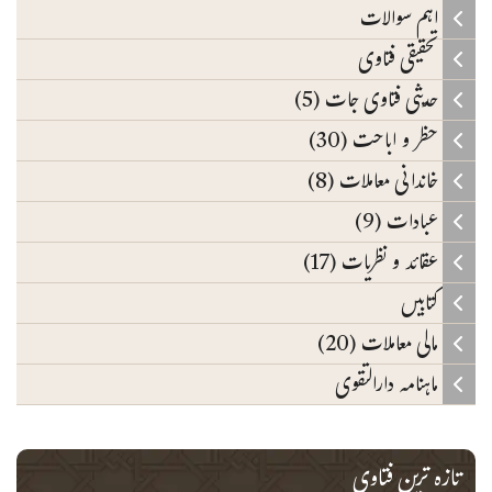
اہم سوالات
تحقیقی فتاوی
حدیثی فتاوی جات (5)
حظر و اباحت (30)
خاندانی معاملات (8)
عبادات (9)
عقائد و نظریات (17)
کتابیں
مالی معاملات (20)
ماہنامہ دارالتقوی
تازہ ترین فتاوی