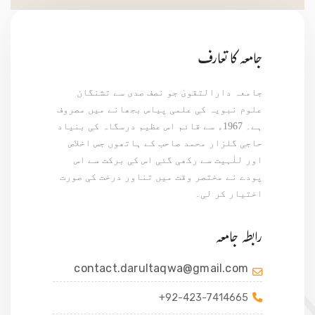
جامعہ کا تعارف
جامعہ دارالتقویٰ جو نصف صدی سے تشنگان
علوم نبویہ کی علمی پیاس بجھانے میں مصروف
ہے۔ 1967ء سے قائم اس عظیم درسگاہ کی بنیاد
حاجی گلزار محمد صاحب کے ہاتھوں جس اخلاص
اور للٰہیت سے رکھی گئی اس کی برکت سے اس
پودے نے مختصر وقت میں تناور درخت کی صورت
اختیار کر لی۔
رابطہ جامعہ
contact.darultaqwa@gmail.com
+92-423-7414665