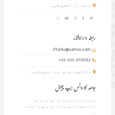
جامعہ دار التقوی لاہور
رابطہ دارالافتاء
ifta4u@yahoo.com
+92-300-4113082
دارالافتاء جامعہ دار التقوی لاہور
جامعہ کا واٹس ایپ چینل
ڈیلی حدیث کے لیے واٹس ایپ پر جامعہ
دارالتقوی کا چینل بنا ہوا، جس کا لنک یہ
ہے