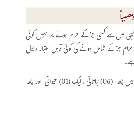
صلیاً
) چاکلیٹ کے اجزائے ترکیبی میں سے کسی جز کے حرام ہونے پر ہمیں کوئی
حرام جز کے شامل ہونے کی کوئی قابل اعتبار دلیل
ہے۔
توجیہ:مذکورہ مصنوع کے پیکٹ پر تیرہ (13)اجزائے ترکیبی درج ہیں جن میں چھ (06) نباتاتی ، ایک (01) حیوانی اور چھ