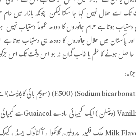
نوروں یا ان کے اجزاء میں اصل حرمت ہے اس لئے اصولی طو
ک اسے حلال نہیں کہا جا سکتا لیکن چونکہ بازار میں عام طو
دستیاب ہوتا ہے حرام جانوروں کا دودھ عموماً دستیاب نہیں ہو
 اور پاکستان میں حلال جانوروں کا دودھ ہی دستیاب ہوت
 حا صل ہونے کا علم یا غالب گمان نہ ہو اس وقت تک اس جزکو 
جزاء:
10۔ Milk Flavor ملک فلیور پروپلین گلائکول آکٹانواک ایسڈ 