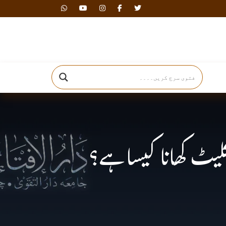
دارالافتاء