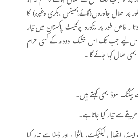
ر پر تو جب تک اس کے حلال ہونے کا علم نہ ہو
ر پر حلال جانوروں(گائے،بھینس ،بکری وغیرہ) کا
تا ۔خاص طور پر مذکورہ چاکلیٹ پاکستان میں تیار
ا ہے اس لیے جب تک اس خشک دودھ کے کسی حرام
بھی حلال کہا جائے گا ۔
، کیپرک ایسڈ، ایتھال لیکٹیکٹ، مالٹول اور ڈیلٹا سے تیار کیا