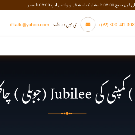
المشافہ و واٹس ایپ 08:00 تا عصر
3082-411-300 (
ای میل دارالافتاء:
ifta4u@yahoo.com
عصری تعلیم
مزید
رابطه