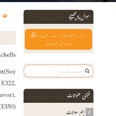
سوال پوچھیئے
دارالافتاء سے اپنا
سوال کریں
Mitchells (مچلز ) کمپنی کی Jubilee (جوبلی ) چاکلیٹ کھانا کیسا ہ
nt(Soy
 E322,
avor),
فتوی عنوانات
(E150)
اہم سوالات