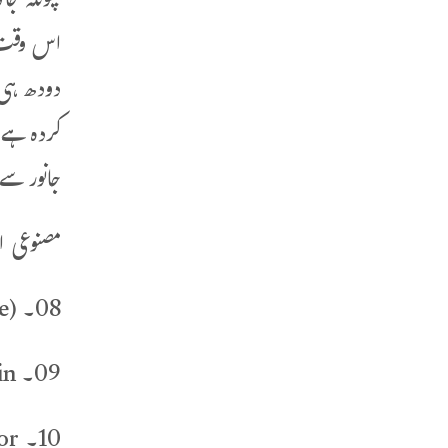
چونکہ جا
اس وقت ت
دودھ ہی 
کردہ ہے
جانور سے
مصنوعی ا
08۔ (Sodium bicarbonate) (E500) (سوڈیم بائی کاربونیٹ)اسے بیکنگ سوڈا بھی کہتے ہیں۔
09۔ Vanillin (وینیلن ) ایک کیمیائی مادے Guaiacol سے کیمیائی طریقے سے تیار کیا جاتا ہے۔