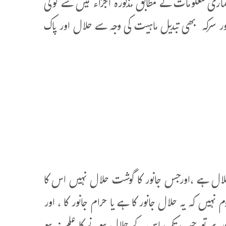
اری معلومات کے مطابق مذکورہ اجزاء میں سے کوئی
ور سرکہ بھی تبدیل ماہیت کی وجہ سے حلال اور پاک
لال ہے ،اورجس جانور کا گوشت حلال نہیں اس کا
ں کہ یہ حلال جانور کا ہے یا حرام جانور کا ، اور