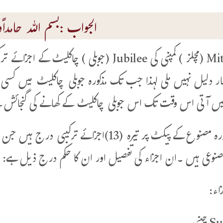
الجواب :بسم اللہ حامداًوم
Mitchells (مچلز ) کمپنی کی Jubilee (جوبلی 
بار دلیل نہیں ملی لہذا جب تک مذکورہ جوبلی چاکلیٹ میں کسی 
یں آتی اس وقت تک اس جوبلی چاکلیٹ کے کھانے کی گنجائش 
زاء: