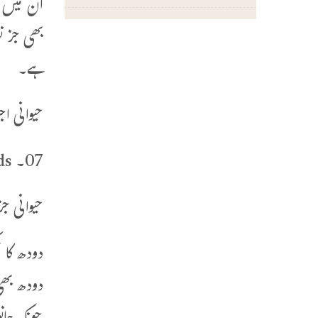
ان میں س
بھی جز ن
ہے۔
حیوانی اج
07۔ Milk solids(خشک دودھ)
حیوانی جز 
دودھ کا 
دودھ بھی