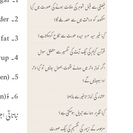
1۔ Sugar چینی
رخصتی سے قبل شوہر کی وفات ہونے کی صورت میں کیا
2۔ Cocoa powder کوکو پاؤڈر (کوکو کی پھلی کے ذرات جن کو مکھن نکالنے کے بعد پیس لیا جاتا ہے)
منکوحہ کو وراثت میں سے حصہ ملے گا؟
3۔ Vegetable fat ویجیٹیبل فیٹ(سبزیوں سے حاصل کردہ چکنائی)
کیا غیر سید مرد سیدہ عورت سے نکاح کرسکتا ہے؟
قرآن کریم کی ایک آیت کی تفسیر سے متعلق سوال
4۔ Glucose Syrup(گلوکوز کا شربت) آلو، گندم اور نشاستہ سے بنایا جاتا ہے۔
اگر نمازِ وتر میں دعائے قنوت بھول جائیں تو کیا وتر
5۔ Whiping agent(Soy protien)(سویا کے بیج سے حاصل کردہ پروٹین جو جھاگ بنانے میں استعمال ہوتا ہے )
ادا ہوجائیں گے؟
6۔ ؤ(Soya lecitihin)E322 (سویا لیتھیسین)سویا بین سے حاصل کردہ ۔
عشاء کی نماز تاخیر سے پڑھنا
کیا تقدیر دعا سے تبدیل ہوسکتی ہے؟
نباتاتی اج
مرحومہ کے زیور کی تقسیم کی ایک صورت