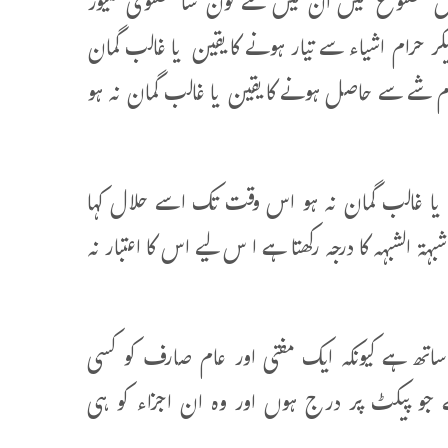
 اس مصنوع میں ان میں سے کون سا مصنوعی فلیور
گر حرام اشیاء سے تیار ہونے کا یقین یا غالب گمان
 شے سے حاصل ہونے کا یقین یا غالب گمان نہ ہو
ا غالب گمان نہ ہو اس وقت تک اسے حلال کہا
 الشبہہ کا درجہ رکھتا ہے ا س لیے اس کا اعتبار نہ
س فتوے کا تعلق صرف صارف (Consumer) کے ساتھ ہے کیونکہ ایک مفتی اور عام صارف کو کسی
سکتی ہے جو پیکٹ پر درج ہوں اور وہ ان اجزاء کو ہی