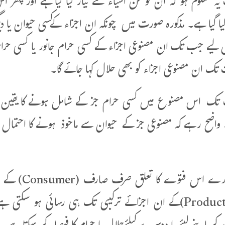
 معلوم ہو کہ ان کو کن اشیاء سے تیار کیا گیا ہے اور پھر
یا گیا ہے۔ مذکورہ صورت میں چونکہ ان اجزاء کےکسی حیوان یا دی
لیے جب تک ان مصنوعی اجزاء کے کسی حرام جانور یا کسی حرام
ک ان مصنوعی اجزاء کو بھی حلال کہا جائے گا۔
 تک اس مصنوع میں کسی حرام جز کے شامل ہونے کا یقین ی
واضح رہے کہ مصنوعی جز کے حیوان سے ماخوذ ہونے کا احتمال شبہۃ
نوٹ:ہمارے ا
مصنوع(Product)کے ان اجزائے ترکیبی تک ہی رسائی ہو 