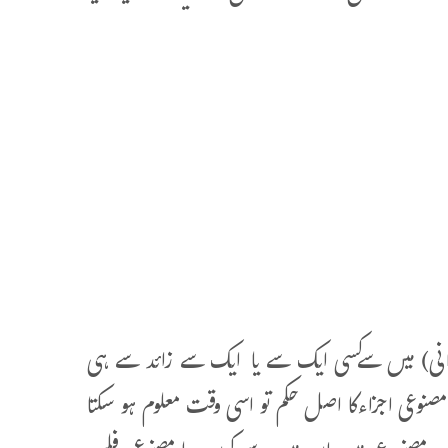
 حیوانی) میں سےکسی ایک سے یا ایک سے زائد سے ہی
نوعی اجزاءکا اصل حکم تو اسی وقت معلوم ہو سکتا