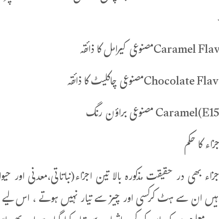
زاء کا حکم
جزاء بھی در حقیقت مذکورہ بالا تین اجزاء(نباتاتی،معدنی اور
 ہیں ان سے ہٹ کرکسی اور چیز سے تیار نہیں ہوتے ، اس لیے مص