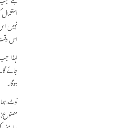
ہے جب یہ
استعمال ک
نہیں اس 
اس وقت ت
لہذا جب
جائے گا۔ 
ہوگا۔