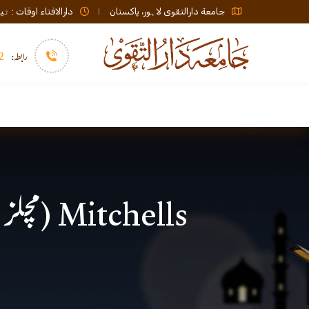
جامعة دارالتقوی لاہور، پاکستان
دارالافتاء اوقات : ٹیلی فون صبح 08:00 تا عشاء / ب
رابطہ:
92)+
سرورق
دارالافتاء
نشر و اشاعت
Mitchells (مچلز ) کمپنی کی Jubilee (جوبلی ) چاکلیٹ کھانا کیسا ہے؟