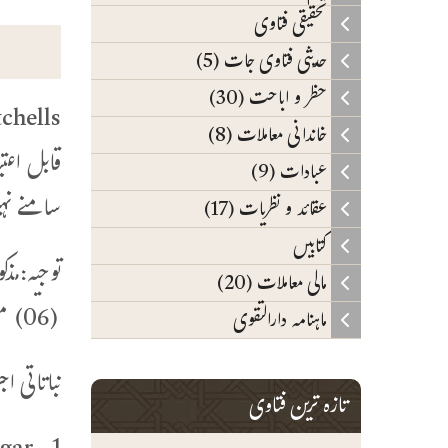
تحقیقی فتاوی
حدیثی فتاوی جات (5)
حظر و اباحت (30)
خاندانی معاملات (8)
قابل اعت
عبادات (9)
سامنے نہ
عقائد و نظریات (17)
کتابیں
مالی معاملات (20)
(06) مصنوعی ہیں ۔ان اجزاء کی تفصیل اور ان كا حکم درج ذیل ہے:
ماہنامہ دارالتقوی
نباتاتی اج
تازہ ترین فتاوی