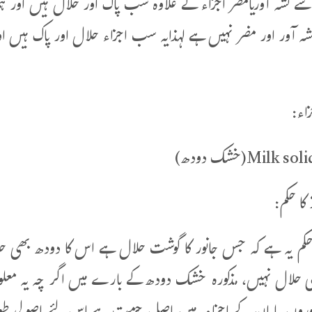
ے نشہ آوریامضر اجزاء کے علاوہ سب پاک اور حلال ہیں اور ہم
شہ آور اور مضر نہیں ہے لہذایہ سب اجزاء حلال اور پاک ہیں ا
زاء:
کا حکم:
حکم یہ ہے کہ جس جانور کا گوشت حلال ہے اس کا دودھ بھی ح
 حلال نہیں، مذکورہ خشک دودھ کے بارے میں اگر چہ یہ معلوم نہی