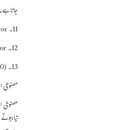
جاتا ہے۔
11۔ Caramel Flavorمصنوعی کیرامل کا ذائقہ
12۔ Chocolate Flavorمصنوعی چاکلیٹ کا ذائقہ
13۔ Caramel(E150) مصنوعی براؤن رنگ
مصنوعی اج
مصنوعی ا
تیارہوتے