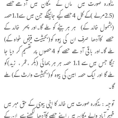
مذکورہ صورت میں ماں کے مکان میں آدھےحصے
(2.5مرلے )کے کل 4حصے کیے جائینگے جن میں سے1،1حصہ
(بشمول خالد کے) ہر ہر بیٹے کو ملے گا۔اور پھر خالد کے
حصے کاآدھا صرف ان کی بیوہ کو(بحیثیت قرض خواہ کے)
ملے گا۔اور باقی آدھے حصے کو 4حصوں پر تقسیم کر دیا جا
ئیگا جس میں سے 1،1 حصہ ہر ہر بھائی (بکر ،عمر ، زید)کو
ملے گا اور ایک حصہ امین کی بیوہ کو(بحیثیت وارث کے) ملے
گا۔
توجیہ : مذکورہ صورت میں خالد کا اپنی بیوی کے حق مہر میں
ظہیر آباد والے مکان میں اپنے حصے کاآدھا لکھنےسے ان کے