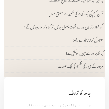
کیا غیر سید مرد سیدہ عورت سے نکاح کرسکتا ہے؟
قرآن کریم کی ایک آیت کی تفسیر سے متعلق سوال
اگر نمازِ وتر میں دعائے قنوت بھول جائیں تو کیا وتر ادا ہوجائیں گے؟
عشاء کی نماز تاخیر سے پڑھنا
کیا تقدیر دعا سے تبدیل ہوسکتی ہے؟
مرحومہ کے زیور کی تقسیم کی ایک صورت
جامعہ کا تعارف
جامعہ دارالتقویٰ جو نصف صدی سے تشنگان