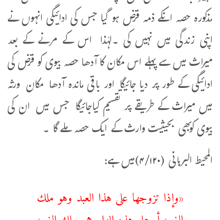
مذکورہ حصہ انکے ذمہ قرض ہو گیا جس کی ادائیگی انہوں نے
اپنی زندگی میں نہیں کی ۔لہٰذا اس کے مرنے کے بعد
میراث میں سے پہلے اس مکان کا آدھا حصہ بیوی کو قرض کی
ادائیگی کے طور پر دیا جائیگا اور باقی ماندہ آدھا مکان ورثہ
میں میراث کے طریقے پر تقسیم کیاجائیگا جس میں ان کی
بیوی کوبھی بحیثیت وارث کے ایک حصہ ملے گا ۔
المحيط البرہانی (۴/۱۲۰)میں ہے:
«وإذا تزوجها على هذا العبد وهو ملك
الغير، أو على هذه الداروهي ملك الغير،