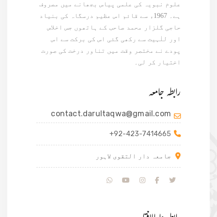
علوم نبویہ کی علمی پیاس بجھانے میں مصروف
ہے۔ 1967ء سے قائم اس عظیم درسگاہ کی بنیاد
حاجی گلزار محمد صاحب کے ہاتھوں جس اخلاص
اور للٰہیت سے رکھی گئی اس کی برکت سے اس
پودے نے مختصر وقت میں تناور درخت کی صورت
اختیار کر لی۔
رابطہ جامعہ
contact.darultaqwa@gmail.com
+92-423-7414665
جامعہ دار التقوی لاہور