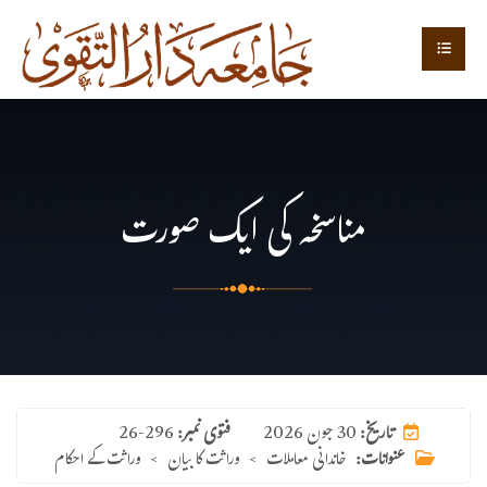
مناسخہ کی ایک صورت
30 جون 2026
تاریخ:
فتوی نمبر:
26-296
عنوانات:
خاندانی معاملات
>
وراثت کا بیان
>
وراثت کے احکام