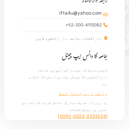
رابطہ دارالافتاء
ifta4u@yahoo.com
+92-300-4113082
دارالافتاء جامعہ دار التقوی لاہور
جامعہ کا واٹس ایپ چینل
ڈیلی حدیث کے لیے واٹس ایپ پر جامعہ
دارالتقوی کا چینل بنا ہوا، جس کا لنک یہ
ہے
واٹس ایپ جینل لنک
یا روزانہ حدیث مبارکہ حاصل کرنے کے لئے اس
نمبر پر میسج کیجئے۔
(0092-0322-2333224)