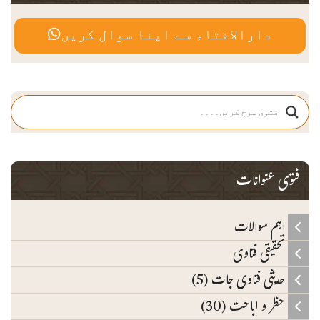
دارالافتاء سے اپنا سوال کریں
فتوی عنوانات
اہم سوالات
تحقیقی فتاوی
حدیثی فتاوی جات (5)
حظر و اباحت (30)