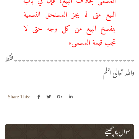
البيع متى لم يجز المستحق التسمية
ينفسخ البيع من كل وجه حتى لا
تجب قيمة المسمى»
۔۔۔۔۔۔۔۔۔۔۔۔۔۔۔۔۔۔۔۔۔۔۔۔۔۔۔۔۔۔فقط
واللہ تعالی اعلم
Share This:
سوال پوچھیئے