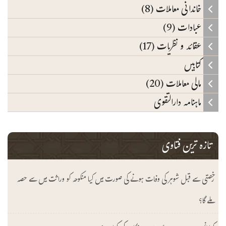
خاندانی معاملات (8)
عبادات (9)
عقائد و نظریات (17)
کتابیں
مالی معاملات (20)
ماہنامہ دارالتقوی
تازہ ترین فتاوی
رخصتی سے قبل شوہر کی وفات ہونے کی صورت میں کیا منکوحہ کو وراثت میں سے حصہ
ملے گا؟