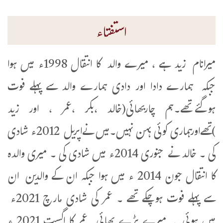
استفتاء
میرانام زید ہے ، میرے والد کا انتقال 1998ء میں ہوا
جبکہ ہمارے دادا اور دادی ہمارے والد سے پہلے فوت
ہوگئےتھے۔ہم چاربھائی(خالد ،بکر ،عمر ، اور زید
)تھےاورہماری کوئی بہن نہیں۔میں نےاپریل 2012ء شادی
کی ۔ خالد نے جنوری 2014ء میں شادی کی ۔ میری والدہ
کا انتقال جون 2014 ء میں ہوا جبکہ ان کے والدین ان
سے پہلے فوت ہوچکے تھے ۔ عمر کی شادی مارچ 2021ء
میں ہوئی ۔ میرے بڑے بھائی عمر کا اگست 2021 ء