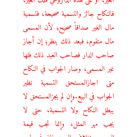
فالنكاح جائز والتسمية صحيحة، فتسمية
مال الغير صداقاً صحيح؛ لأن المسمى
مال متقوم، فبعد ذلك ينظر؛ إن أجاز
صاحب الدار فصاحب العبد ذلك فلها
غير المسمى، وصار الجواب في النكاح
متى اجازالمستحق التسمية نظير
الجواب في البيع.وإن لم يجزالمستحق لا
يبطل النكاح ولا التسمية، حتى لا
يجب مهر المثل، وإنما تجب قيمة
المسمى بخلاف البيع، فإن في باب