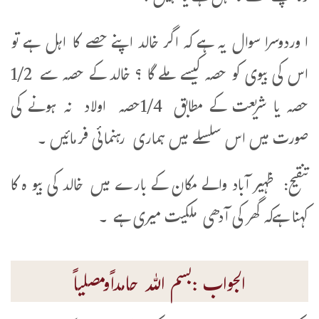
ا وردوسرا سوال یہ ہے کہ اگر خالد اپنے حصے کا اہل ہے تو
اس کی بیوی کو حصہ کیسے ملے گا ؟ خالد کے حصہ سے 1/2
حصہ یا شریعت کے مطابق 1/4حصہ اولاد نہ ہونے کی
صورت میں اس سلسلے میں ہماری رہنمائی فرمائیں ۔
تنقیح: ظہیر آباد والے مکان کے بارے میں خالد کی بیو ہ کا
کہنا ہےکہ گھر کی آدھی ملکیت میری ہے ۔
الجواب :بسم اللہ حامداًومصلیاً