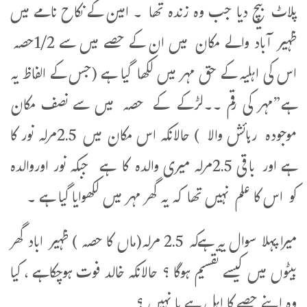
پلاٹ بیچ دیا جب وہ زندہ تھا ۔ امین کے نکاح نامے میں
ظہیر آباد والے مکان میں ان کے حصے میں سے 1/2حصہ
اس کی اہلیہ کے حق مہر میں لکھا گیا ہے (جس کے الفاظ یہ
ہے”مہر کی رقم ۔۔لڑکے کے حصہ میں سے نصف مکان
موجودہ رہائش والا ) حالانکہ اس مکان میں 2.5مرلہ نور کا
ہے اور باقی 2.5مرلہ میری والدہ کا ہے جبکہ نور اوروالدہ
کو اس کا علم نہیں تھا کہ یہ گھر مہر میں لکھوایا گیا ہے ۔
میرا پہلا سوال یہ ہےکہ 2.5 مرلہ(ماں کا حصہ ) ظہیر اباد گھر
بیٹوں میں کیسے تقسیم ہوگا ؟ حالانکہ خالد فوت ہوچکاہے ، کیا
وہ اپنے حصے کا اہل ہے یا نہیں ؟