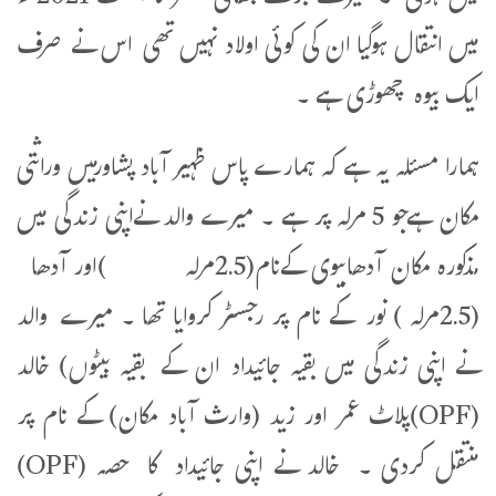
میں انتقال ہوگیا ان کی کوئی اولاد نہیں تھی اس نے صرف
ایک بیوہ چھوڑی ہے ۔
ہمارا مسئلہ یہ ہے کہ ہمارے پاس ظہیر آباد پشاورمیں وراثتی
مکان ہےجو 5 مرلہ پر ہے ۔ میرے والد نےاپنی زندگی میں
مذکورہ مکان آدھابیوی کےنام(2.5مرلہ )اور آدھا
(2.5مرلہ ) نور کے نام پر رجسٹر کروایا تھا ۔ میرے والد
نے اپنی زندگی میں بقیہ جائیداد ان کے بقیہ بیٹوں) خالد
(OPF)پلاٹ عمر اور زید (وارث آباد مکان) کے نام پر
منتقل کردی ۔ خالد نے اپنی جائیداد کا حصہ (OPF)