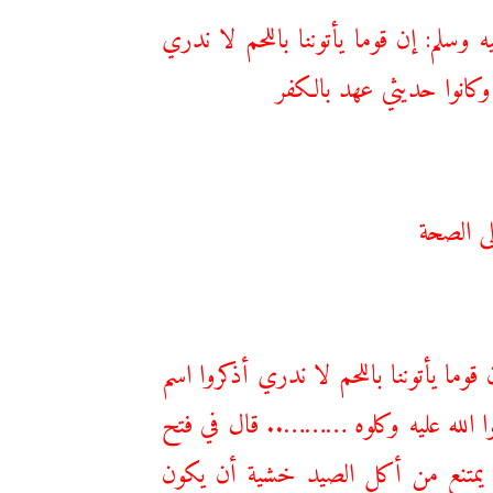
 وسلم: إن قوما ‌يأتوننا ‌باللحم لا ندري
: وكانوا حديثي عهد بالكفر
لى الصحة
وما ‌يأتوننا ‌باللحم لا ندري أذكروا اسم
موا الله عليه وكلوه ……….. قال في فتح
يمتنع من أكل الصيد خشية أن يكون