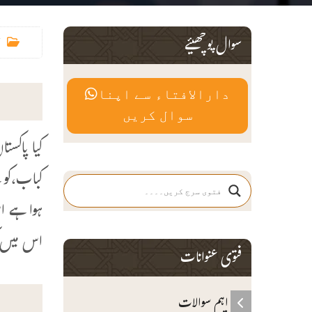
سوال پوچھیئے
دارالافتاء سے اپنا
سوال کریں
کیا پاکس
کباب،کوف
ہوا ہے ا
اس میں ک
فتوی عنوانات
اہم سوالات