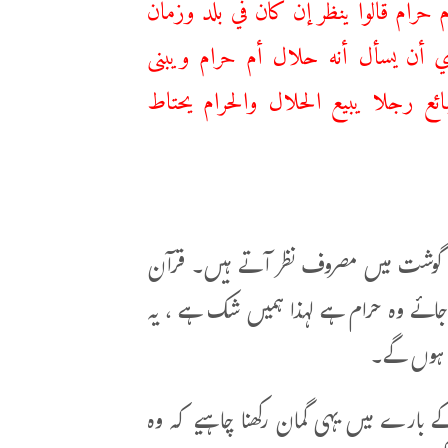
 حرام قالوا ينظر إن كان في بلد وزمان
ي أن يسأل أنه حلال أم حرام ويبنى
ائع رجلا يبيع الحلال والحرام يحتاط
اور گوشت میں مصروف نظر آتے ہیں۔ قرآن
 جائے وہ حرام ہے لہذا ہمیں شک ہے ، یہ
ے ہوں گے۔
 بارے میں یہی گمان رکھنا چاہیے کہ وہ