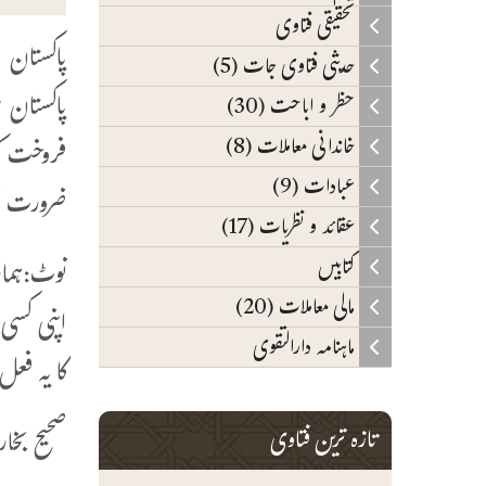
تحقیقی فتاوی
پاکستان 
حدیثی فتاوی جات (5)
پاکستان 
حظر و اباحت (30)
خاندانی معاملات (8)
فروخت کی
عبادات (9)
ضرورت ن
عقائد و نظریات (17)
کتابیں
نوٹ:ہمار
مالی معاملات (20)
ماہنامہ دارالتقوی
کا یہ فعل
تازہ ترین فتاوی
صحیح بخاری (رقم: