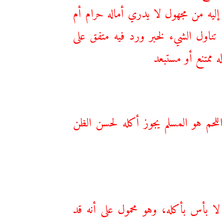
إليه من مجهول لا يدري أماله حرام أم
ناول الشيء لخبر ورد فيه متفق على
 ممتنع أو مستبعد
للحم هو المسلم يجوز أكله لحسن الظن
ا بأس بأكله، وهو محمول ‌على ‌أنه ‌قد