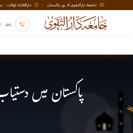
جامعة دارالتقوی لاہور، پاکستان
دارالافتاء اوقات : ٹیلی فون صبح 08:00 تا عشاء / ب
رابطہ:
92)+
سرورق
دارالافتاء
نشر و اشاعت
پاکستان میں دستیا