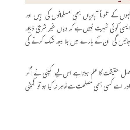
ہوں کے عموماً آبادیاں بھی مسلمانوں کی ہیں اور
سی کوئی شہرت نہیں ہے کہ وہاں غیر شرعی ذبیحہ
 جائیں گی ان کے بارے میں بلا وجہ شک کرنے کی
و اصل حقیقت کا علم ہوتا ہے اس لیے کمپنی نے اگر
 شامل کیا ہو اور اسے کسی بھی مصلحت سےظاہر نہ کیا ہو تو کمپنی