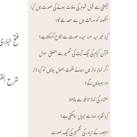
ع
رخصتی سے قبل شوہر کی وفات ہونے کی صورت میں کیا
أ
منکوحہ کو وراثت میں سے حصہ ملے گا؟
کیا غیر سید مرد سیدہ عورت سے نکاح کرسکتا ہے؟
فتح الباری (9/ 635) 
قرآن کریم کی ایک آیت کی تفسیر سے متعلق سوال
«
اگر نمازِ وتر میں دعائے قنوت بھول جائیں تو کیا وتر
شرح القسطلانی (4
ادا ہوجائیں گے؟
ع
عشاء کی نماز تاخیر سے پڑھنا
ا
کیا تقدیر دعا سے تبدیل ہوسکتی ہے؟
ا
مرحومہ کے زیور کی تقسیم کی ایک صورت