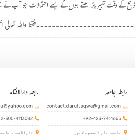
بح کے وقت تکبیر پڑھتے ہوں گے ایسے احتمالات جو آپ نے لکھ
۔۔۔۔۔۔۔۔۔۔۔۔۔۔۔۔۔۔۔۔۔۔۔۔فقط واللہ تعالی اعل
رابطہ جامعہ
رابطہ دارالافتاء
4u@yahoo.com
contact.darultaqwa@gmail.com
92-300-4113082
+92-423-7414665
جامعہ دار التقوی لاہور
دارالافتاء جامعہ