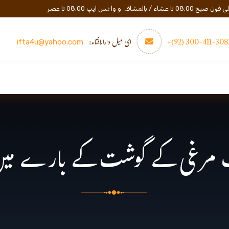
المشافہ و واٹس ایپ 08:00 تا عصر
3082-411-300 (
ای میل دارالافتاء:
ifta4u@yahoo.com
عصری تعلیم
مزید
رابطه
ب مرغی کے گوشت کے بارے می