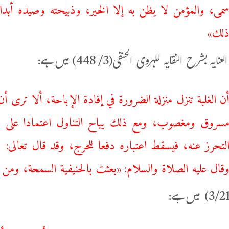
سمى، والمؤمن لا يظن به إلا الخير، وذبيحته وصيده أبدا
لك»
ایہ بشرح النقایہ للہروی الحنفی(3/ 448) میں ہے:
ن الغلبة تنزل منزلة الضرورة في إفادة الإباحة، ألا ترى أن
سروق ومغصوب، ومع ذلك يباح التناول اعتمادا على الظ
لتحرز عنه، فيسقط اعتباره دفعا للحرج، وقد قال تعالى:
قال عليه الصلاة والسلام: «بعثت بالحنيفية السمحة، وم