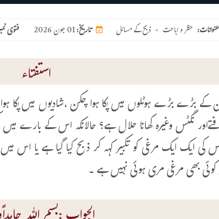
عنوانات:
حظر و اباحت
>
ذبح کے مسائل
01 جون 2026
تاریخ:
فتوی نمب
استفتاء
تان کے بڑے بڑے ہوٹلوں میں پکا ہوا چکن ،شادیوں میں پکا ہوا
تےاور نگٹس وغیرہ کھانا حلال ہے؟ حالانکہ اس کے بارے میں کچ
س کی ایک ایک مرغی کو تکبیر کہہ کر ذبح کیا گیا ہے یا اس می
وئی بھی مرغی مری ہوئی نہیں ہے ۔
الجواب :بسم اللہ حامداًوم