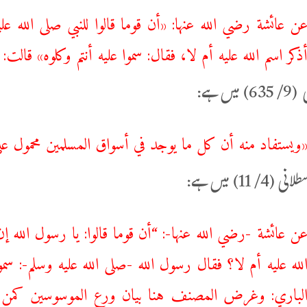
ن ‌عائشة رضي الله عنها: «أن قوما قالوا للنبي صلى الله عليه
ذكر اسم الله عليه أم لا، فقال: سموا عليه أنتم وكلوه» قالت
میں ہے:
ويستفاد منه أن كل ما يوجد في ‌أسواق ‌المسلمين محمول ع
/ 11) میں ہے:
ن عائشة -رضي الله عنها-: “أن قوما قالوا: يا رسول الله إن ق
لله عليه أم لا؟ فقال رسول الله -صلى الله عليه وسلم-: س
لباري: وغرض المصنف هنا بيان ورع الموسوسين كمن 