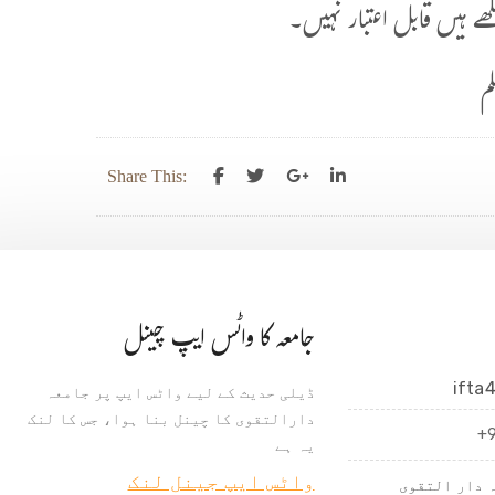
ے ہیں قابل اعتبار نہیں۔
م
Share This:
جامعہ کا واٹس ایپ چینل
ifta
ڈیلی حدیث کے لیے واٹس ایپ پر جامعہ
دارالتقوی کا چینل بنا ہوا، جس کا لنک
+
یہ ہے
واٹس ایپ جینل لنک
 دار التقوی