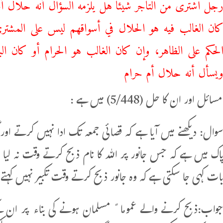
رجل ‌اشترى ‌من ‌التاجر شيئا هل يلزمه السؤال أنه حلال أم
ان الغالب فيه هو الحلال في أسواقهم ليس على المشتر
لحكم على الظاهر، وإن كان الغالب هو الحرام أو كان الب
يسأل أنه حلال أم حرام
 اور ان کا حل (5/448) میں ہے :
وال: دیکھنے میں آیا ہے کہ قصائی جمعہ تک ادا نہیں کرتے 
اک میں ہے کہ جس جانور پر اللہ کا نام ذبح کرتے وقت نہ لیا
ات کہی جا سکتی ہے کہ وہ جانور ذبح کرتے وقت تکبیر نہیں کہت
واب:ذبح کرنے والے عموما ً مسلمان ہونے کی بناء پر ان کے