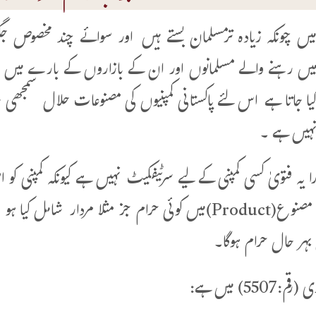
میں چونکہ زیادہ ترمسلمان بستے ہیں اور سوائے چند مخصوص جگ
میں رہنے والے مسلمانوں اور ان کے بازاروں کے بارے میں ای
ا جاتا ہے اس لئے پاکستانی کمپنیوں کی مصنوعات حلال سمجھی
ہیں ہے ۔
ا یہ فتویٰ کسی کمپنی کے لیے سرٹیفکیٹ نہیں ہے کیونکہ کمپنی ک
اپنی کسی مصنوع(Product)میں کوئی حرام جز مثلا مردار
 بہر حال حرام ہوگا۔
5507) میں ہے: