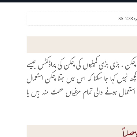
ر:
35-278
 چکن ، بڑی بڑی کمپنیوں کی چکن کی پراڈکٹس جیسے
ھ نہیں کہا جا سکتا کہ اس میں جتنا چکن استعمال
ں استعمال ہونے والی تمام مرغیاں صحت مند ہیں یا
صلیاً