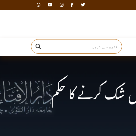
دارالافتاء
ں شک کرنے کا حکم