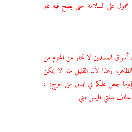
 محمول على السلامة حتى يصح فيه غير
 ‌أسواق ‌المسلمين لا تخلو عن المحرم من
اهر، وهذا لأن القليل منه لا يمكن
 {وما جعل عليكم في الدين من حرج} ،
ن خالف سنتي فليس مني