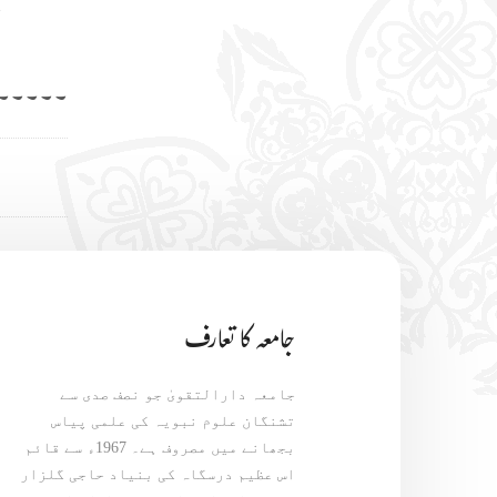
ذ
۔۔۔۔۔۔
جامعہ کا تعارف
جامعہ دارالتقویٰ جو نصف صدی سے
تشنگان علوم نبویہ کی علمی پیاس
بجھانے میں مصروف ہے۔ 1967ء سے قائم
اس عظیم درسگاہ کی بنیاد حاجی گلزار