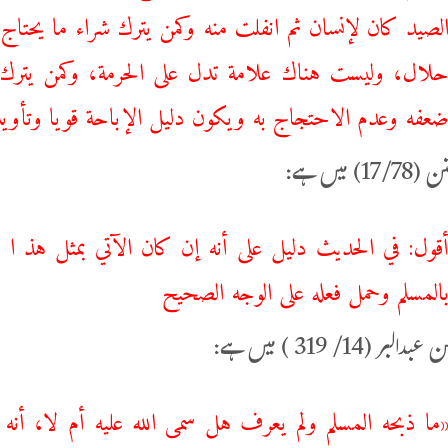
لصيد كان لإنسان ثم انفلت منه وكمن يترك شراء ما يحتاج 
لال، وليست هناك علامة تدل على الحرمة، وكمن يترك ت
عفه وعدم الاحتجاج به ويكون دليل الإباحة قويا وتأويله
) میں ہے:
قول: في الحديث دليل على أنه إن كان الآتي بمثل هذ ا ا
المسلم وحمل فعله على الوجه الصحيح
لبر (14/ 319 ) میں ہے:
ما ذبحه المسلم ولم يعرف هل سمى الله عليه أم لا، أنه ل