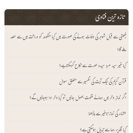
تازہ ترین فتاوی
رخصتی سے قبل شوہر کی وفات ہونے کی صورت میں کیا منکوحہ کو وراثت میں سے حصہ
ملے گا؟
کیا غیر سید مرد سیدہ عورت سے نکاح کرسکتا ہے؟
قرآن کریم کی ایک آیت کی تفسیر سے متعلق سوال
اگر نمازِ وتر میں دعائے قنوت بھول جائیں تو کیا وتر ادا ہوجائیں گے؟
عشاء کی نماز تاخیر سے پڑھنا
کیا تقدیر دعا سے تبدیل ہوسکتی ہے؟