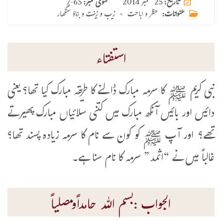
25 ستمبر 2014
تاریخ:
فتوی نمبر:
7-65
عنوانات:
حظر و اباحت
>
زیب و زینت و بناؤ سنگھار
استفتاء
نبی کریم ﷺ کا سرمہ مبارک ڈالنے کا طریقہ مبارک کیا تھا؟ یعنی
دائیں اور بائیں آنکھ مبارک میں کتنی سلائیاں مبارک پھیرتے
تھے؟ اور آپ ﷺ کو کون سے نام کا سرمہ زیادہ پسند تھا؟
غالباً میں نے “اثمد” سرمہ کا نام سنا ہے۔
الجواب :بسم اللہ حامداًومصلیاً