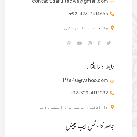
contact.darultaqwa@gmail.com
+92-423-7414665
جامعہ دار التقوی لاہور
رابطہ دارالافتاء
ifta4u@yahoo.com
+92-300-4113082
دارالافتاء جامعہ دار التقوی لاہور
جامعہ کا واٹس ایپ چینل