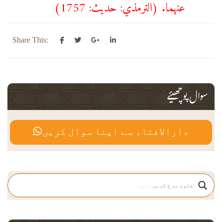
عنهما. (الترمذي: حديث: 1757)
Share This:
سوال پوچھیئے
دارالافتاء سے اپنا سوال کریں