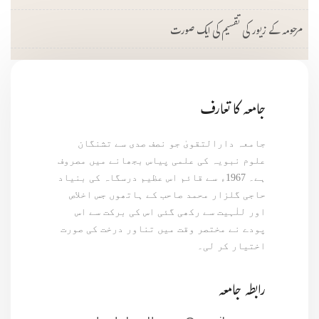
مرحومہ کے زیور کی تقسیم کی ایک صورت
جامعہ کا تعارف
جامعہ دارالتقویٰ جو نصف صدی سے تشنگان
علوم نبویہ کی علمی پیاس بجھانے میں مصروف
ہے۔ 1967ء سے قائم اس عظیم درسگاہ کی بنیاد
حاجی گلزار محمد صاحب کے ہاتھوں جس اخلاص
اور للٰہیت سے رکھی گئی اس کی برکت سے اس
پودے نے مختصر وقت میں تناور درخت کی صورت
اختیار کر لی۔
رابطہ جامعہ