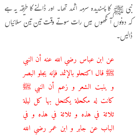
نبی ﷺ کا پسندیدہ سرمہ اثمد تھا۔ اور ڈالنے کا طریقہ یہ ہے
کہ دونوں آنکھوں میں رات سوتے وقت تین تین سلائیاں
ڈالیں۔
عن ابن عباس رضي الله عنه أن النبي
ﷺ قال اكتحلو بالإثمد فإنه يجلو البصر
و ينبت الشعر و زعم أن النبي ﷺ
كانت له مكحلة يكتحل بها كل ليلة
ثلاثة في هذه و ثلاثة في هذه و في
الباب عن جابر و ابن عمر رضي الله