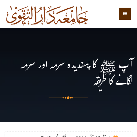
آپ ﷺ کا پسندیدہ سرمہ اور سرمہ
لگانے کا طریقہ