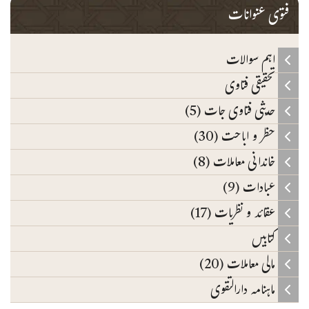
فتوی عنوانات
اہم سوالات
تحقیقی فتاوی
حدیثی فتاوی جات (5)
حظر و اباحت (30)
خاندانی معاملات (8)
عبادات (9)
عقائد و نظریات (17)
کتابیں
مالی معاملات (20)
ماہنامہ دارالتقوی