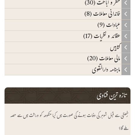
حظر و اباحت (30)
خاندانی معاملات (8)
عبادات (9)
عقائد و نظریات (17)
کتابیں
مالی معاملات (20)
ماہنامہ دارالتقوی
تازہ ترین فتاوی
رخصتی سے قبل شوہر کی وفات ہونے کی صورت میں کیا منکوحہ کو وراثت میں سے حصہ
ملے گا؟