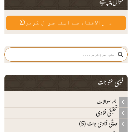
سوال پوچھیئے
دارالافتاء سے اپنا سوال کریں
فتوی عنوانات
اہم سوالات
تحقیقی فتاوی
حدیثی فتاوی جات (5)