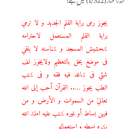
الدرالمختار(1/322) میں ہے:
يجوز رمى براية القلم الجديد و لا ترمي
براية القلم المستعمل لاحترامه
کحشيش المسجد و کناسته لا يلقي
فى موضع يخل بالتعظيم ولايجوز لف
شئي فى کاغد فيه فقه و فى کتب
الطب يجوز ….. القرآن أحب إلى الله
تعاليٰ من السموات و الأرض و من
فيهن بساط أو غيره کتب عليه املک الله
يکره بسطه و استعماله