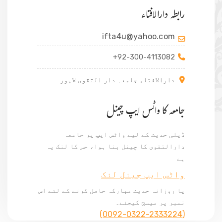
رابطہ دارالافتاء
ifta4u@yahoo.com
+92-300-4113082
دارالافتاء جامعہ دار التقوی لاہور
جامعہ کا واٹس ایپ چینل
ڈیلی حدیث کے لیے واٹس ایپ پر جامعہ
دارالتقوی کا چینل بنا ہوا، جس کا لنک یہ
ہے
واٹس ایپ جینل لنک
یا روزانہ حدیث مبارکہ حاصل کرنے کے لئے اس
نمبر پر میسج کیجئے۔
(0092-0322-2333224)