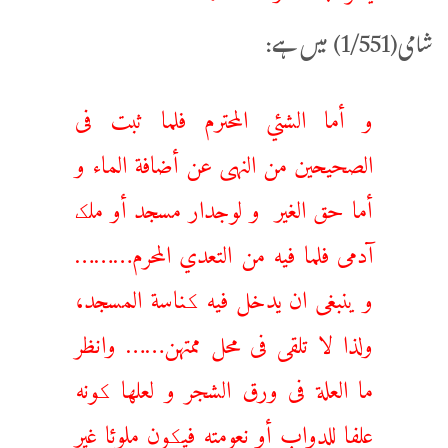
شامی(1/551) میں ہے:
و أما الشئي المحترم فلما ثبت فى
الصحيحين من النهى عن أضافة الماء و
أما حق الغير و لوجدار مسجد أو ملک
آدمى فلما فيه من التعدي المحرم………
و ينبغى ان يدخل فيه کناسة المسجد،
ولذا لا تلقى فى محل ممتهن…… وانظر
ما العلة فى ورق الشجر و لعلها کونه
علفا للدواب أو نعومته فيکون ملوئا غير