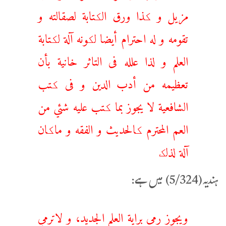
مزيل و کذا ورق الکتابة لصقالته و
تقومه و له احترام أيضا لکونه آلة لکتابة
العلم و لذا علله فى التاثر خانية بأن
تعظيمه من أدب الدين و فى کتب
الشافعية لا يجوز بما کتب عليه شئي من
العم المحترم کالحديث و الفقه و ماکان
آلة لذلک
ہندیہ(5/324) میں ہے:
ويجوز رمى براية العلم الجديد، و لاترمي