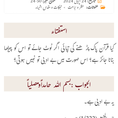
24 اپریل 2024
تاریخ:
فتوی نمبر:
24-50
عنوانات:
حظر و اباحت
>
تبرکات و مقدس اشیاء
استفتاء
کیا قرآن پاک پڑھنے کی تپائی اگر ٹوٹ جائے تو اس کو پیڑھا
بنانا جائز ہے؟ اس صورت میں بے ادبی تو نہیں ہوتی؟
الجواب :بسم اللہ حامداًومصلیاً
یہ بے ادبی ہے۔