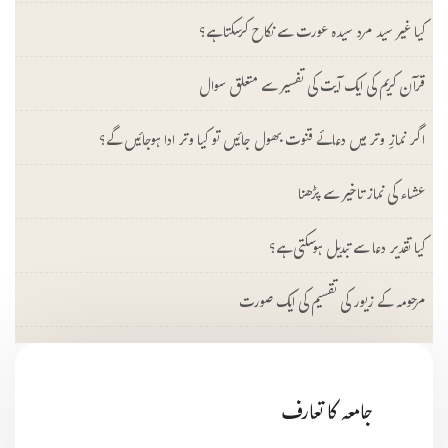
کیا غیر سید مرد سیدہ عورت سے نکاح کرسکتا ہے؟
قرآن کریم کی ایک آیت کی تفسیر سے متعلق سوال
اگر نمازِ وتر میں دعائے قنوت بھول جائیں تو کیا وتر ادا ہوجائیں گے؟
عشاء کی نماز تاخیر سے پڑھنا
کیا تقدیر دعا سے تبدیل ہوسکتی ہے؟
مرحومہ کے زیور کی تقسیم کی ایک صورت
جامعہ کا تعارف