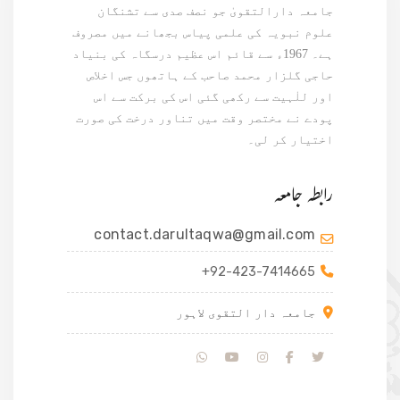
جامعہ دارالتقویٰ جو نصف صدی سے تشنگان
علوم نبویہ کی علمی پیاس بجھانے میں مصروف
ہے۔ 1967ء سے قائم اس عظیم درسگاہ کی بنیاد
حاجی گلزار محمد صاحب کے ہاتھوں جس اخلاص
اور للٰہیت سے رکھی گئی اس کی برکت سے اس
پودے نے مختصر وقت میں تناور درخت کی صورت
اختیار کر لی۔
رابطہ جامعہ
contact.darultaqwa@gmail.com
+92-423-7414665
جامعہ دار التقوی لاہور