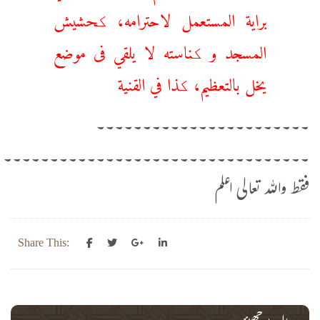
براية المستعمل لاحترامه، کحشيش
المسجد و کناسته لا يلقي فى موضع
يخل بالتعظيم، کذا في القنية
۔۔۔۔۔۔۔۔۔۔۔۔۔۔۔۔۔۔۔۔۔۔۔
۔۔۔۔۔۔۔۔۔۔۔۔۔۔۔۔۔۔۔۔۔۔۔۔۔۔۔۔۔۔۔۔۔
فقط واللہ تعالی اعلم
Share This: