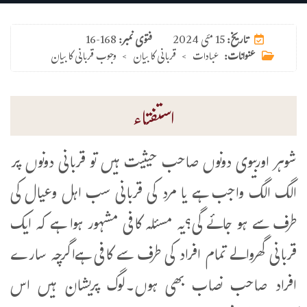
15 مئی 2024
تاریخ:
فتوی نمبر:
16-168
عنوانات:
عبادات
>
قربانی کا بیان
>
وجوب قربانی کا بیان
استفتاء
شوہر اوربیوی دونوں صاحب حیثیت ہیں تو قربانی دونوں پر
الگ الگ واجب ہے یا مرد کی قربانی سب اہل وعیال کی
طرف سے ہو جائے گی؟یہ مسئلہ کافی مشہور ہوا ہے کہ ایک
قربانی گھروالے تمام افراد کی طرف سے کافی ہےاگرچہ سارے
افراد صاحب نصاب بھی ہوں۔لوگ پریشان ہیں اس