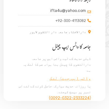
رابطہ دارالافتاء
ifta4u@yahoo.com
+92-300-4113082
دارالافتاء جامعہ دار التقوی لاہور
جامعہ کا واٹس ایپ چینل
ڈیلی حدیث کے لیے واٹس ایپ پر جامعہ
دارالتقوی کا چینل بنا ہوا، جس کا لنک یہ
ہے
واٹس ایپ جینل لنک
یا روزانہ حدیث مبارکہ حاصل کرنے کے لئے اس
نمبر پر میسج کیجئے۔
(0092-0322-2333224)