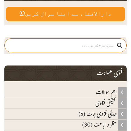
دارالافتاء سے اپنا سوال کریں
فتوی عنوانات
اہم سوالات
تحقیقی فتاوی
حدیثی فتاوی جات (5)
حظر و اباحت (30)