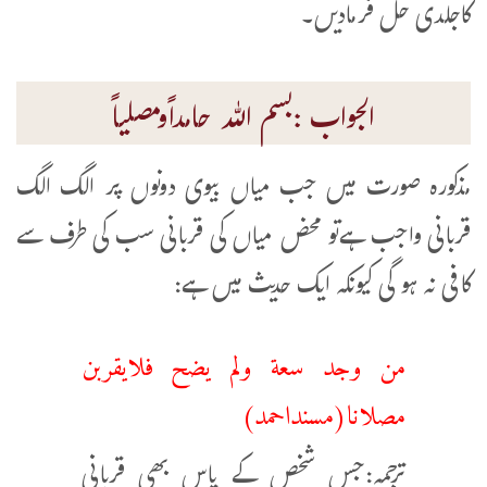
کاجلدی حل فرمادیں۔
الجواب :بسم اللہ حامداًومصلیاً
مذکورہ صورت میں جب میاں بیوی دونوں پر الگ الگ
قربانی واجب ہےتو محض میاں کی قربانی سب کی طرف سے
کافی نہ ہو گی کیونکہ ایک حدیث میں ہے:
من وجد سعة ولم يضح فلايقربن
مصلانا(مسنداحمد)
ترجمہ:جس شخص کے پاس بھی قربانی