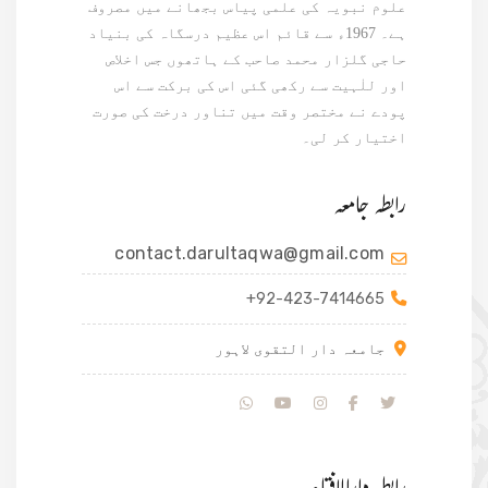
علوم نبویہ کی علمی پیاس بجھانے میں مصروف
ہے۔ 1967ء سے قائم اس عظیم درسگاہ کی بنیاد
حاجی گلزار محمد صاحب کے ہاتھوں جس اخلاص
اور للٰہیت سے رکھی گئی اس کی برکت سے اس
پودے نے مختصر وقت میں تناور درخت کی صورت
اختیار کر لی۔
رابطہ جامعہ
contact.darultaqwa@gmail.com
+92-423-7414665
جامعہ دار التقوی لاہور