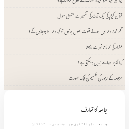
کیا غیر سید مرد سیدہ عورت سے نکاح کرسکتا ہے؟
قرآن کریم کی ایک آیت کی تفسیر سے متعلق سوال
اگر نمازِ وتر میں دعائے قنوت بھول جائیں تو کیا وتر ادا ہوجائیں گے؟
عشاء کی نماز تاخیر سے پڑھنا
کیا تقدیر دعا سے تبدیل ہوسکتی ہے؟
مرحومہ کے زیور کی تقسیم کی ایک صورت
جامعہ کا تعارف
جامعہ دارالتقویٰ جو نصف صدی سے تشنگان