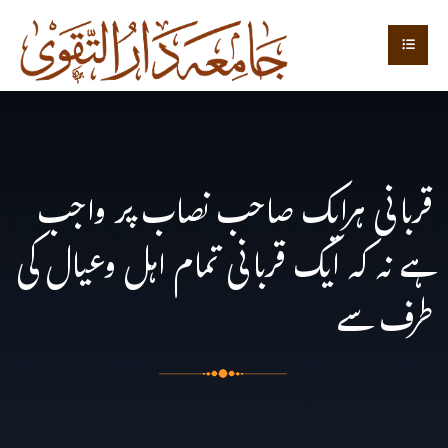
قربانی ہرایک صاحب نصاب پر واجب
ہے نہ کہ ایک قربانی تمام اہل وعیال کی
طرف سے