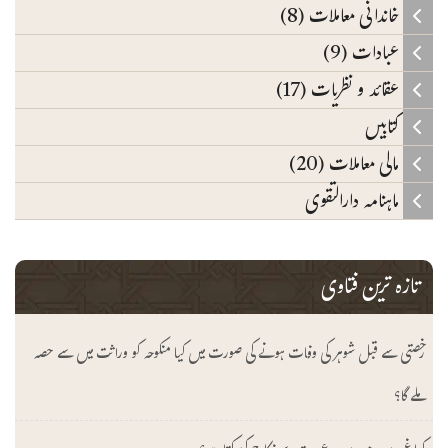
خاندانی معاملات (8)
عبادات (9)
عقائد و نظریات (17)
کتابیں
مالی معاملات (20)
ماہنامہ دارالتقوی
تازہ ترین فتاوی
رخصتی سے قبل شوہر کی وفات ہونے کی صورت میں کیا منکوحہ کو وراثت میں سے حصہ
ملے گا؟