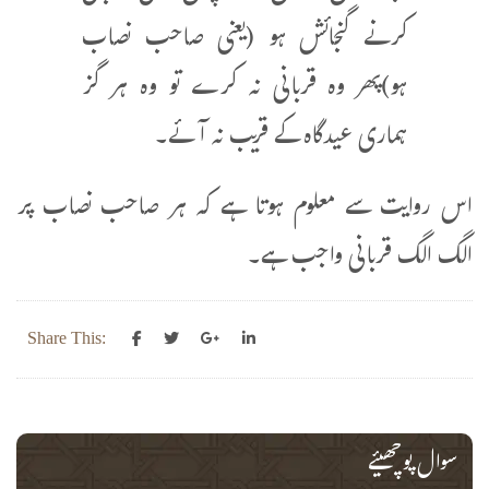
کرنے گنجائش ہو (یعنی صاحب نصاب
ہو)پھر وہ قربانی نہ کرے تو وہ ہر گز
ہماری عیدگاہ کے قریب نہ آئے۔
اس روایت سے معلوم ہوتا ہے کہ ہر صاحب نصاب پر
الگ الگ قربانی واجب ہے۔
Share This:
سوال پوچھیئے