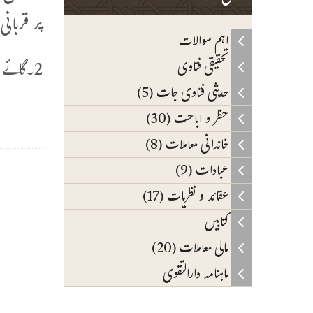
پر قربانی
اہم سوالات
2۔گائے ،بھینس اور اونٹ میں پانچ یا سات آدمی حصہ دار ہوسکتے ہیں
تحقیقی فتاوی
حدیثی فتاوی جات (5)
حظر و اباحت (30)
خاندانی معاملات (8)
عبادات (9)
عقائد و نظریات (17)
کتابیں
مالی معاملات (20)
ماہنامہ دارالتقوی