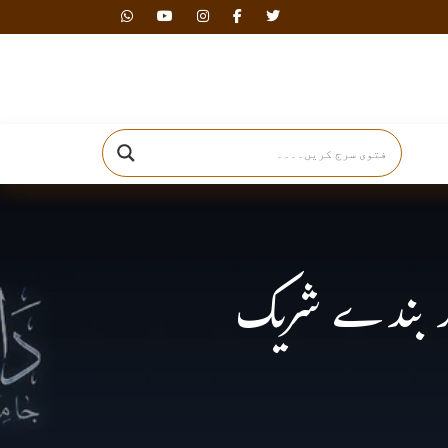
دارالافتاء
سے زائد بندے شریک