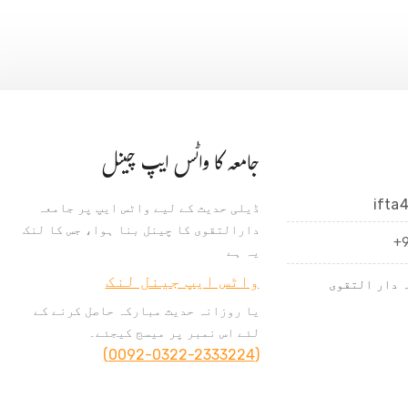
جامعہ کا واٹس ایپ چینل
ifta
ڈیلی حدیث کے لیے واٹس ایپ پر جامعہ
دارالتقوی کا چینل بنا ہوا، جس کا لنک
+
یہ ہے
واٹس ایپ جینل لنک
 دار التقوی
یا روزانہ حدیث مبارکہ حاصل کرنے کے
لئے اس نمبر پر میسج کیجئے۔
(0092-0322-2333224)