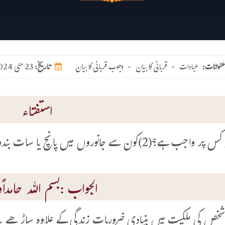
عنوانات:
عبادات
>
قربانی کا بیان
>
وجوب قربانی کا بیان
23 مئی 2024
تاریخ:
استفتاء
الجواب :بسم اللہ حامداًوم
ص کی ملکیت میں بنیادی ضروریات زندگی کے علاوہ ساڑھے باون 