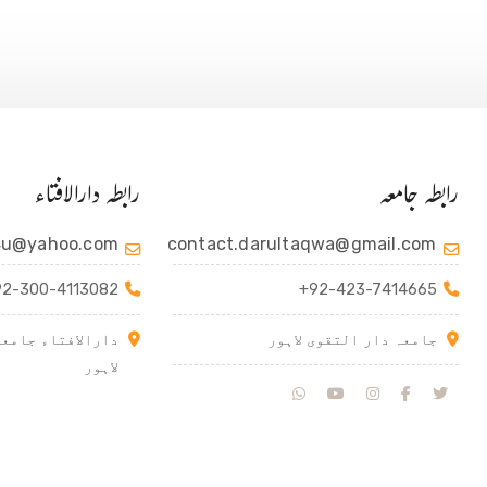
رابطہ جامعہ
رابطہ دارالافتاء
4u@yahoo.com
contact.darultaqwa@gmail.com
92-300-4113082
+92-423-7414665
جامعہ دار التقوی لاہور
دارالافتاء جامعہ
لاہور