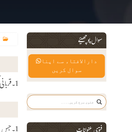
سوال پوچھیئے
دارالافتاء سے اپنا
سوال کریں
1۔قربانی کس پر واجب ہے؟(2)کون سے جانوروں میں پانچ یا سات بندوں کی حصص کےاعتبار سے قربانی کی جاسکتی ہے؟
1۔جس شخ
فتوی عنوانات