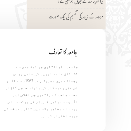
کیا تقدیر دعا سے تبدیل ہوسکتی ہے؟
مرحومہ کے زیور کی تقسیم کی ایک صورت
جامعہ کا تعارف
جامعہ دارالتقویٰ جو نصف صدی سے
تشنگان علوم نبویہ کی علمی پیاس
بجھانے میں مصروف ہے۔ 1967ء سے قائم
اس عظیم درسگاہ کی بنیاد حاجی گلزار
محمد صاحب کے ہاتھوں جس اخلاص اور
للٰہیت سے رکھی گئی اس کی برکت سے اس
پودے نے مختصر وقت میں تناور درخت کی
صورت اختیار کر لی۔