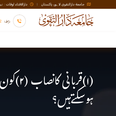
جامعة دارالتقوی لاہور، پاکستان
دارالافتاء اوقات : ٹیلی فون صبح 08:00 تا عشاء / ب
رابطہ:
92)+
سرورق
دارالافتاء
نشر و اشاعت
(۱)قربا
ہوسکتےہیں؟