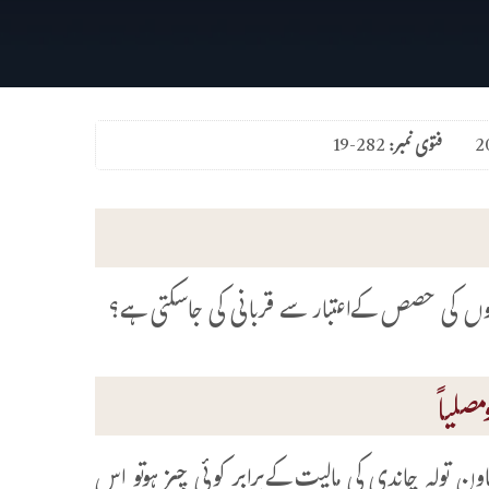
فتوی نمبر:
19-282
صلیاً
تولہ چاندی کی مالیت کےبرابر کوئی چیز ہوتو اس