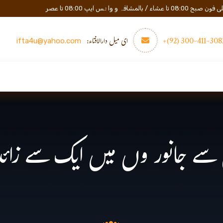
المشافہ و واٹس ایپ 08:00 تا عصر
3082-411-300 (
ای میل دارالافتاء:
ifta4u@yahoo.com
عصری تعلیم
مزید
رابطه
نی کانصاب (۲)کون سے جانور وں میں ایک 