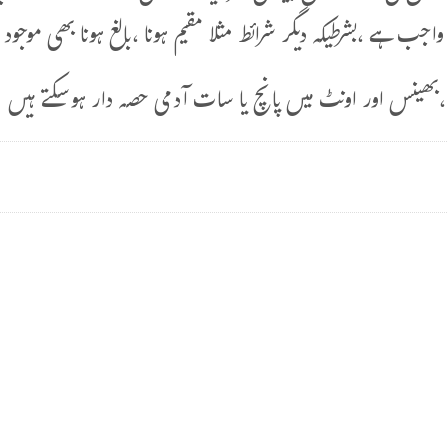
 واجب ہے ،بشرطیکہ دیگر شرائط مثلا مقیم ہونا ،بالغ ہونا بھی موجو