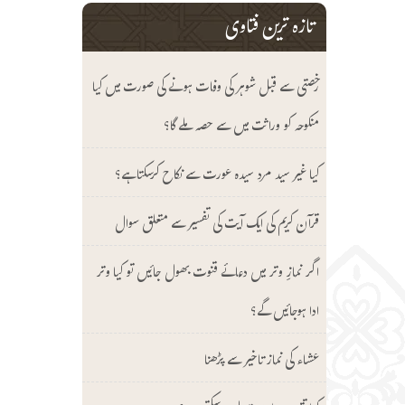
تازہ ترین فتاوی
رخصتی سے قبل شوہر کی وفات ہونے کی صورت میں کیا
منکوحہ کو وراثت میں سے حصہ ملے گا؟
کیا غیر سید مرد سیدہ عورت سے نکاح کرسکتا ہے؟
قرآن کریم کی ایک آیت کی تفسیر سے متعلق سوال
اگر نمازِ وتر میں دعائے قنوت بھول جائیں تو کیا وتر
ادا ہوجائیں گے؟
عشاء کی نماز تاخیر سے پڑھنا