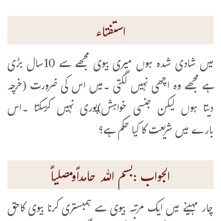
استفتاء
میں شادی شدہ ہوں میری بیوی مجھے سے 10سال بڑی
ہے مجھے وہ اچھی نہیں لگتی ۔میں اس کی ضرورت (خرچہ
دیتا ہوں لیکن جنسی خواہش)پوری نہیں کرسکتا ۔اس
بارے میں شریعت کا کیا حکم ہے؟
الجواب :بسم اللہ حامداًومصلیاً
چار مہینے میں ایک مرتبہ بیوی سے ہمبستری کرنا بیوی کاحق