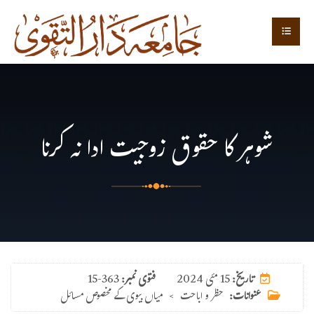
شوہر کا حقوق زوجیت ادا نہ کرنا
15 مئی 2024
تاریخ:
فتوی نمبر:
15-363
عنوانات:
حظر و اباحت
>
میاں بیوی کے مخصوص مسائل