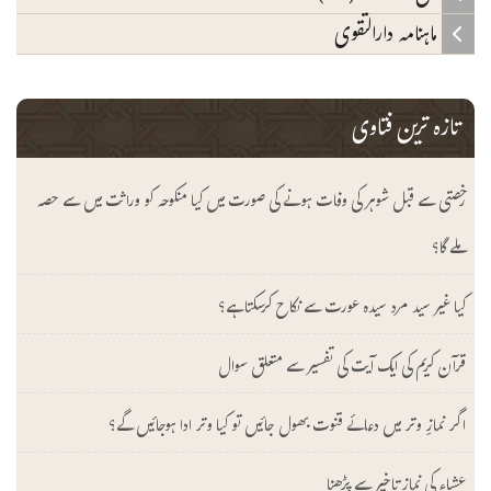
ماہنامہ دارالتقوی
تازہ ترین فتاوی
رخصتی سے قبل شوہر کی وفات ہونے کی صورت میں کیا منکوحہ کو وراثت میں سے حصہ
ملے گا؟
کیا غیر سید مرد سیدہ عورت سے نکاح کرسکتا ہے؟
قرآن کریم کی ایک آیت کی تفسیر سے متعلق سوال
اگر نمازِ وتر میں دعائے قنوت بھول جائیں تو کیا وتر ادا ہوجائیں گے؟
عشاء کی نماز تاخیر سے پڑھنا