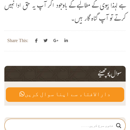
ہے لہذا بیوی کے مطالبے کے باوجود اگر آپ یہ حق ادا نہیں
کرتے تو آپ گناہ گار ہیں۔
Share This:
سوال پوچھیئے
دارالافتاء سے اپنا سوال کریں