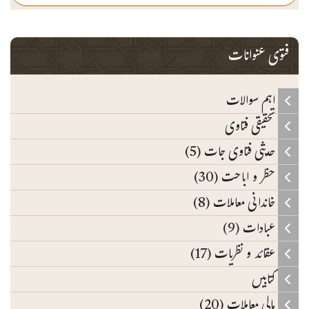
فتوی عنوانات
اہم سوالات
تحقیقی فتاوی
حدیثی فتاوی جات (5)
حظر و اباحت (30)
خاندانی معاملات (8)
عبادات (9)
عقائد و نظریات (17)
کتابیں
مالی معاملات (20)