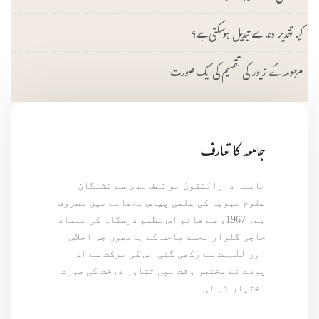
کیا تقدیر دعا سے تبدیل ہوسکتی ہے؟
مرحومہ کے زیور کی تقسیم کی ایک صورت
جامعہ کا تعارف
جامعہ دارالتقویٰ جو نصف صدی سے تشنگان
علوم نبویہ کی علمی پیاس بجھانے میں مصروف
ہے۔ 1967ء سے قائم اس عظیم درسگاہ کی بنیاد
حاجی گلزار محمد صاحب کے ہاتھوں جس اخلاص
اور للٰہیت سے رکھی گئی اس کی برکت سے اس
پودے نے مختصر وقت میں تناور درخت کی صورت
اختیار کر لی۔