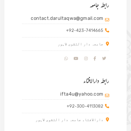
رابطہ جامعہ
contact.darultaqwa@gmail.com
+92-423-7414665
جامعہ دار التقوی لاہور
رابطہ دارالافتاء
ifta4u@yahoo.com
+92-300-4113082
دارالافتاء جامعہ دار التقوی لاہور