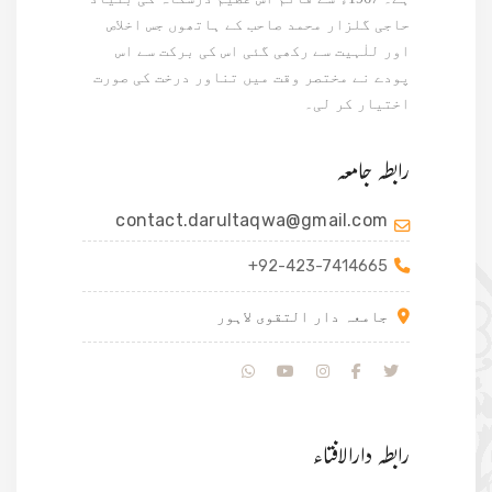
حاجی گلزار محمد صاحب کے ہاتھوں جس اخلاص
اور للٰہیت سے رکھی گئی اس کی برکت سے اس
پودے نے مختصر وقت میں تناور درخت کی صورت
اختیار کر لی۔
رابطہ جامعہ
contact.darultaqwa@gmail.com
+92-423-7414665
جامعہ دار التقوی لاہور
رابطہ دارالافتاء