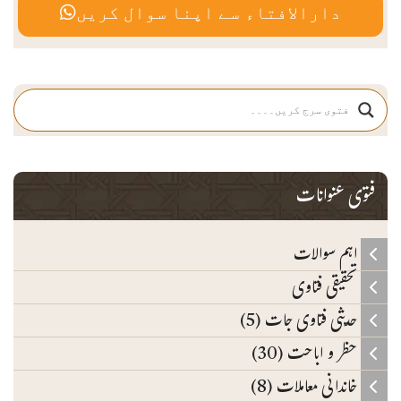
دارالافتاء سے اپنا سوال کریں
فتوی عنوانات
اہم سوالات
تحقیقی فتاوی
حدیثی فتاوی جات (5)
حظر و اباحت (30)
خاندانی معاملات (8)