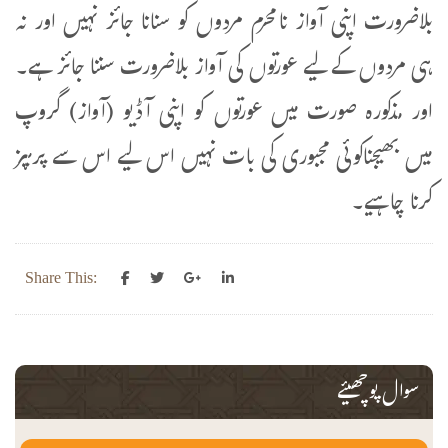
بلاضرورت اپنی آواز نامحرم مردوں کو سنانا جائز نہیں اور نہ
ہی مردوں کے لیے عورتوں کی آواز بلاضرورت سننا جائز ہے۔
اور مذکورہ صورت میں عورتوں کو اپنی آڈیو (آواز) گروپ
میں بھیجناکوئی مجبوری کی بات نہیں اس لیے اس سے پرہیز
کرنا چاہیے۔
Share This:
سوال پوچھیئے