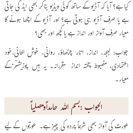
کیا ہے؟ آیا کہ آڈیو کے ساتھ کوئی ویڈیو بناکر بھی ایڈ کی جاتی
ہے یا صرف آڈیو ہی ہوتی ہے؟ اور آڈیو کے اچھا ہونے کا
معیار صرف آواز اور انداز ہے یا کچھ اور بھی؟
جواب: لہجہ، انداز، اتار چڑھاؤ، روانی، خوش الحانی،خود
اعتمادی، مضبوط پختہ انداز مقررانہ۔ یہ ہیں پوزیشنز کے
معیار۔
الجواب :بسم اللہ حامداًومصلیاً
عورت کی آواز بھی شرعاً پردہ کی چیز ہے۔ عورتوں کے لیے