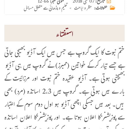
07 مئی 2018
تاریخ:
فتوی نمبر:
12-66
عنوانات:
حظر و اباحت
>
تعلیم و پڑھائی سے متعلق مسائل
استفتاء
ختم نبوت کا ایک گروپ ہے جس میں ایک آڈیو بھیجی جاتی
ہے جسے تیار کرکے خواتین (ممبرز) نے گروپ میں ہی آڈیو
بھیجنی ہوتی ہے۔ آڈیو عقیدہ ختم نبوت اور مرزائیت کے
بارے میں ہوتی ہے۔ گروپ میں 2،3 اساتذہ (مرد) بھی
ہیں۔ بعد میں جسکی اچھی آڈیو ہو اول دوم سوم کے اعتبار
سے پوزیشنز کا اعلان ہوتا ہے۔ اور پوزیشنز کا اعلان اساتذہ