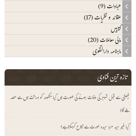
عبادات (9)
عقائد و نظریات (17)
کتابیں
مالی معاملات (20)
ماہنامہ دارالتقوی
تازہ ترین فتاوی
رخصتی سے قبل شوہر کی وفات ہونے کی صورت میں کیا منکوحہ کو وراثت میں سے حصہ
ملے گا؟
کیا غیر سید مرد سیدہ عورت سے نکاح کرسکتا ہے؟