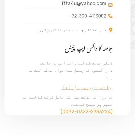
ifta4u@yahoo.com
+92-300-4113082
دارالافتاء جامعہ دار التقوی لاہور
جامعہ کا واٹس ایپ چینل
ڈیلی حدیث کے لیے واٹس ایپ پر جامعہ
دارالتقوی کا چینل بنا ہوا، جس کا لنک یہ
ہے
واٹس ایپ جینل لنک
یا روزانہ حدیث مبارکہ حاصل کرنے کے لئے اس
نمبر پر میسج کیجئے۔
(0092-0322-2333224)