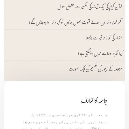
قرآن کریم کی ایک آیت کی تفسیر سے متعلق سوال
اگر نمازِ وتر میں دعائے قنوت بھول جائیں تو کیا وتر ادا ہوجائیں گے؟
عشاء کی نماز تاخیر سے پڑھنا
کیا تقدیر دعا سے تبدیل ہوسکتی ہے؟
مرحومہ کے زیور کی تقسیم کی ایک صورت
جامعہ کا تعارف
جامعہ دارالتقویٰ جو نصف صدی سے تشنگان
علوم نبویہ کی علمی پیاس بجھانے میں مصروف
ہے۔ 1967ء سے قائم اس عظیم درسگاہ کی بنیاد