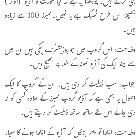
ہی کرتے ہیں۔ پوچھنا یہ ہے کہ کیا عورت کا آڈیو (آواز )
بھیجنا اس طرح ٹھیک ہے یا نہیں۔ممبرز 100 سے زیادہ
ہیں۔
وضاحت: اس گروپ میں جو پوزیشنز لے چکی ہیں ان میں
سے چند ایک کی آڈیو نمونہ کے طور پر بھیج دیں۔
جواب: سب ڈیلیٹ کر دی ہیں۔ ان کے گروپ کا ایک
اصول یہ بھی ہے کہ آڈیو گروپ ممبرز کے علاوہ کسی کو نہ
دی جائے اس لئے ساتھ ساتھ ڈیلیٹ کر دیتے ہیں۔
وضاحت: اچھا تو پھر بتائیں کہ آڈیو کے اچھا ہونے کا معیار