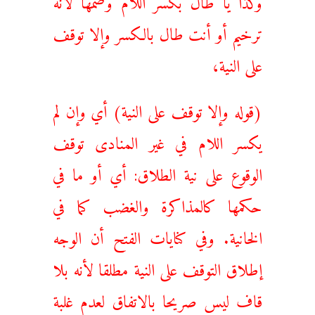
ترخيم أو أنت طال بالكسر وإلا توقف
على النية،
(قوله وإلا توقف على النية) أي وإن لم
يكسر اللام في غير المنادى توقف
الوقوع على نية الطلاق: أي أو ما في
حكمها كالمذاكرة والغضب كما في
الخانية. وفي كنايات الفتح أن الوجه
إطلاق التوقف على النية مطلقا لأنه بلا
قاف ليس صريحا بالاتفاق لعدم غلبة