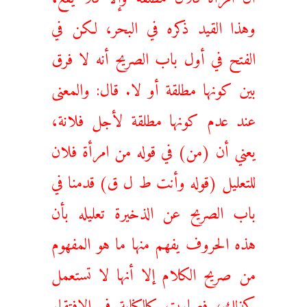
وهذا القيد ذكره في البحر، لكن في
الفتح في أول باب الصريح أنه لا فرق
بين كونها مطلقة أو لا. قال: والمعنى
عند عدم كونها مطلقة لأجل فلانة،
يعني أن (من) في قوله من امرأة فلان
للتعليل (قوله وأنت ط ل ق) قدمنا في
باب الصريح عن الذخيرة تعليله بأن
هذه الحروف يفهم منها ما هو المفهوم
من صريح الكلام إلا أنها لا تستعمل
كذلك، فصارت كالكناية في الافتقار