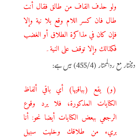
ولو حذف القاف من طالق فقال أنت
طال فان كسر اللام وقع بلا نية وإلا
فإن كان في مذاكرة الطلاق أو الغضب
فكذالك وإلا توقف على النية۔
درمختار مع ردالمحتار (455/4) میں ہے:
(و) يقع (بباقيها) أي باقي ألفاظ
الكنايات المذكورة، فلا يرد وقوع
الرجعي ببعض الكنايات أيضا نحو: أنا
بريء من طلاقك وخليت سبيل