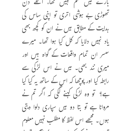
بارے میں علم نہیں تھا، اگلے دن
تھوڑی بے ہوشی اتری تو اپنی ساس کی
ہدایت کے مطابق میں نے ان کو کچھ بھی
یاد نہیں دلایا کہ کل کیا ہوا تھا۔ میرے
سسر ان تمام واقعات کے گواہ ہیں اور
میری نند بھی۔ میں نے اس لڑکی سے
رابطہ کیا اور پوچھا کہ اس کے ساتھ یہ کیا کیا
ہے؟ تو وہ لڑکی کہنے لگی کہ اگر تم نے
مروانا ہے تو بتا دو میں سپاری دلوا دیتی
ہوں۔ مجھے اس لفظ کا مطلب نہیں معلوم