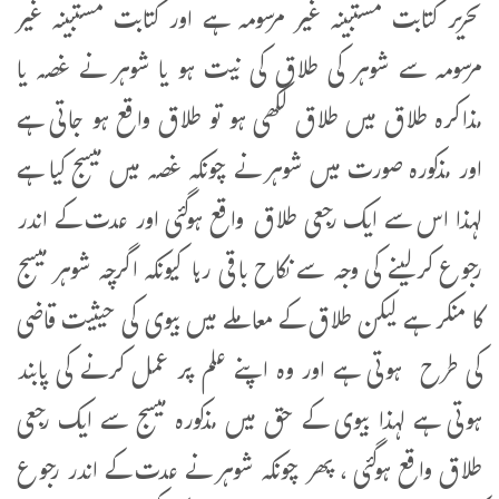
تحریر کتابت مستبینہ غیر مرسومہ ہے اور کتابت مستبینہ غیر
مرسومہ سے شوہر کی طلاق کی نیت ہو یا شوہر نے غصہ یا
مذاکرہ طلاق میں طلاق لکھی ہو تو طلاق واقع ہو جاتی ہے
اور مذکورہ صورت میں شوہر نے چونکہ غصہ میں میسج کیا ہے
لہذا اس سے ایک رجعی طلاق واقع ہوگئی اور عدت کے اندر
رجوع کرلینے کی وجہ سے نکاح باقی رہا کیونکہ اگرچہ شوہر میسج
کا منکر ہے لیکن طلاق کے معاملے میں بیوی کی حیثیت قاضی
کی طرح ہوتی ہے اور وہ اپنے علم پر عمل کرنے کی پابند
ہوتی ہے لہذا بیوی کے حق میں مذکورہ میسج سے ایک رجعی
طلاق واقع ہوگئی ، پھر چونکہ شوہر نے عدت کے اندر رجوع