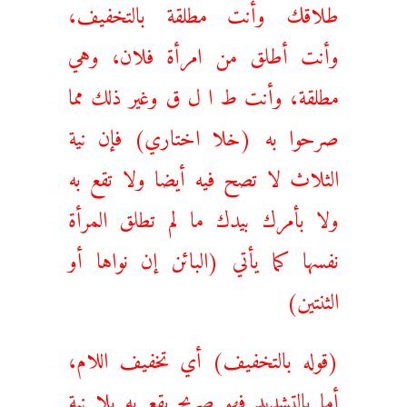
طلاقك وأنت مطلقة بالتخفيف،
وأنت أطلق من امرأة فلان، وهي
مطلقة، وأنت ط ا ل ق وغير ذلك مما
صرحوا به (خلا اختاري) فإن نية
الثلاث لا تصح فيه أيضا ولا تقع به
ولا بأمرك بيدك ما لم تطلق المرأة
نفسها كما يأتي (البائن إن نواها أو
الثنتين)
(قوله بالتخفيف) أي تخفيف اللام،
أما بالتشديد فهو صريح يقع به بلا نية