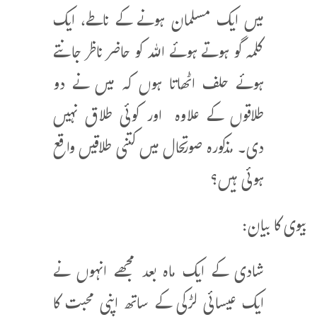
میں ایک مسلمان ہونے کے ناطے، ایک
کلمہ گو ہوتے ہوئے اللہ کو حاضر ناظر جانتے
ہوئے حلف اٹھاتا ہوں کہ میں نے دو
طلاقوں کے علاوہ اور کوئی طلاق نہیں
دی۔ مذکورہ صورتحال میں کتنی طلاقیں واقع
ہوئی ہیں؟
بیوی کا بیان:
شادی کے ایک ماہ بعد مجھے انہوں نے
ایک عیسائی لڑکی کے ساتھ اپنی محبت کا