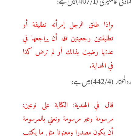
فتاوی عالمگیری (407/1)میں ہے:
وإذا طلق الرجل إمرأته تطليقة أو
تطليقتين رجعيتين فله أن يراجعها في
عدتها رضيت بذالك أو لم ترض كذا
في الهداية.
ردالمحتار (442/4)میں ہے:
قال في الهندية: الكتابة على نوعين:
مرسومة وغير مرسومة ونعني بالمرسومة
أن يكون مصدرا ومعنونا مثل ما يكتب