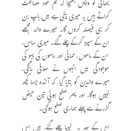
بھائی کو واپس بھیجا کہ ہم خود مصالحت
کراتے ہیں یہ میری بیٹی ہے میں باپ بن
کر ہی فیصلہ کروں گا۔ میرے والد مجھے
ان کے سپرد کرکے چلے گئے۔ میری ساس،
ان کے ماموں، ممانی اور ماموں کی بہو کی
موجودگی میں انہوں نے معافی مانگی،
میرے والدین کو بتایا گیا کہ آئندہ ایسا کچھ
نہیں ہوگا، اور پھر صلح ہوئی تین حیض
گزرنے سے پہلے ہماری صلح ہوگئی۔
اس کے بعد یہ لیبیا چلے گئے، میں اس