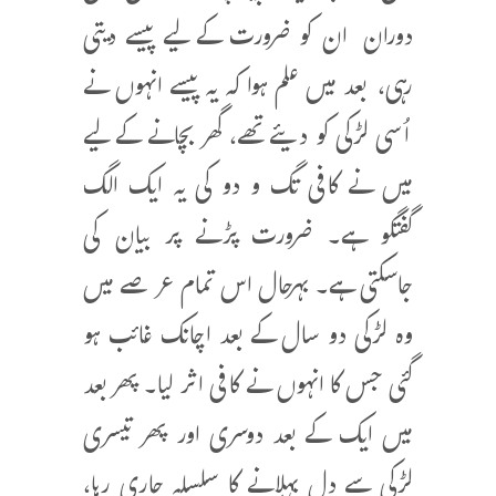
دوران ان کو ضرورت کے لیے پیسے دیتی
رہی، بعد میں علم ہوا کہ یہ پیسے انہوں نے
اُسی لڑکی کو دیئے تھے، گھر بچانے کے لیے
میں نے کافی تگ و دو کی یہ ایک الگ
گفتگو ہے۔ ضرورت پڑنے پر بیان کی
جاسکتی ہے۔ بہرحال اس تمام عرصے میں
وہ لڑکی دو سال کے بعد اچانک غائب ہو
گئی جس کا انہوں نے کافی اثر لیا۔ پھر بعد
میں ایک کے بعد دوسری اور پھر تیسری
لڑکی سے دل بہلانے کا سلسلہ جاری رہا،