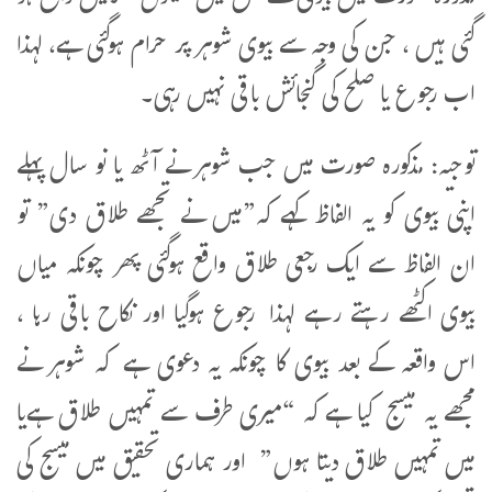
گئی ہیں ، جن کی وجہ سے بیوی شوہر پر حرام ہوگئی ہے، لہذا
اب رجوع یا صلح کی گنجائش باقی نہیں رہی۔
توجیہ: مذکورہ صورت میں جب شوہر نے آٹھ یا نو سال پہلے
اپنی بیوی کو یہ الفاظ کہے کہ”میں نے تجھے طلاق دی” تو
ان الفاظ سے ایک رجعی طلاق واقع ہوگئی پھر چونکہ میاں
بیوی اکٹھے رہتے رہے لہذا رجوع ہوگیا اور نکاح باقی رہا ،
اس واقعہ کے بعد بیوی کا چونکہ یہ دعوی ہے کہ شوہر نے
مجھے یہ میسج کیا ہے کہ “میری طرف سے تمہیں طلاق ہےیا
میں تمہیں طلاق دیتا ہوں” اور ہماری تحقیق میں میسج کی