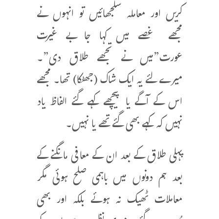
کریں اور معاملہ سلجھائیں تو انہوں نے
مجھے غصے میں کہا جا بے غیرت
عورت”میں نے تجھے طلاق دی”۔
میرے لئے یہ ایک شاک (جھٹکا) تھا۔ مجھے
اس کے آگے یا پیچھے کہے گئے الفاظ یاد
نہیں کہ کہے بھی گئے تھے یا نہیں۔
پہلی طلاق کے بعد ان کے معافی مانگنے کے
بعد ہم دونوں میں باہمی صلح ہوئی مگر
معاملات ٹھیک نہ ہوئے بلکہ اور بھی