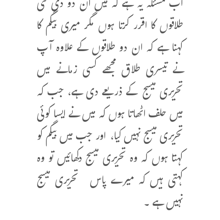
اب مسئلہ یہ ہے کہ میں ان دو دی گئی
طلاقوں کا اقرر کرتا ہوں مگر میری بیگم کا
کہنا ہے کہ ان دو طلاقوں کے علاوہ آپ
نے تیسری طلاق مجھے کسی زمانے میں
تحریری میسج کے ذریعے دی ہے، جب کہ
میں حلف اٹھاتا ہوں کہ میں نے ایسا کوئی
تحریری میسج نہیں کیا، اور جب میں بیگم کو
کہتا ہوں کہ وہ تحریری میسج دکھائیں تو وہ
کہتی ہیں کہ میرے پاس تحریری میسج
نہیں ہے ۔