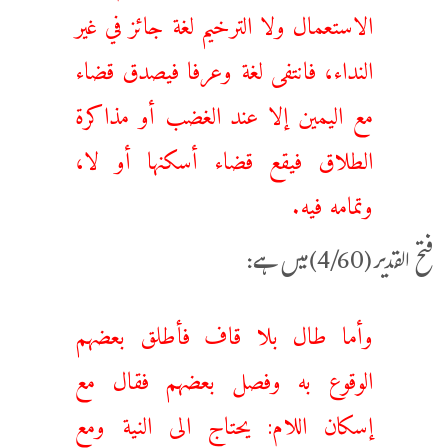
الاستعمال ولا الترخيم لغة جائز في غير
النداء، فانتفى لغة وعرفا فيصدق قضاء
مع اليمين إلا عند الغضب أو مذاكرة
الطلاق فيقع قضاء أسكنها أو لا،
وتمامه فيه.
فتح القدیر(4/60)میں ہے:
وأما طال بلا قاف فأطلق بعضهم
الوقوع به وفصل بعضهم فقال مع
إسكان اللام: يحتاج الى النية ومع