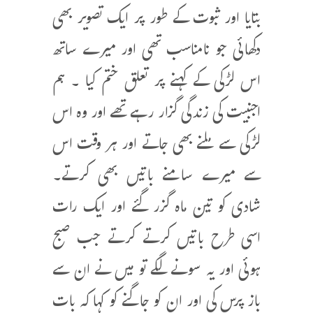
بتایا اور ثبوت کے طور پر ایک تصویر بھی
دکھائی جو نامناسب تھی اور میرے ساتھ
اس لڑکی کے کہنے پر تعلق ختم کیا ۔ ہم
اجنبیت کی زندگی گزار رہے تھے اور وہ اس
لڑکی سے ملنے بھی جاتے اور ہر وقت اس
سے میرے سامنے باتیں بھی کرتے۔
شادی کو تین ماہ گزر گئے اور ایک رات
اسی طرح باتیں کرتے کرتے جب صبح
ہوئی اور یہ سونے لگے تو میں نے ان سے
باز پرس کی اور ان کو جاگنے کو کہا کہ بات