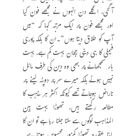
آگئی، اگلے دن انہوں نے مجھے فون کیا
اور مجھے فون پر ایک مرتبہ کہا کہ “میں
آپ کو طلاق دیتا ہوں”۔ان کا بلکہ پوری
فیملی کا ہی دینی رجحان بہت کم ہے، بہت
بار سمجھانے پر بھی وہ دین کی طرف مائل
نہیں ہوئے بلکہ میرے سر پر دوپٹہ لینے پر
ناراض ہوجاتے تھے کیونکہ اکثر ہر مذہب کا
مطالعہ رکھتے ہیں، تھوڑا بہت بین
المذاہب لوگوں سے ملنا جلنا رہا ہے تو ان کا
اپنا عقیدہ تھوڑا کمزور محسوس ہوتا ہے۔