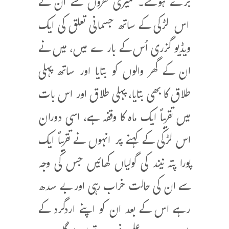
بُرے ہوگئے۔ میری نظروں سے ان کے
اس لڑکی کے ساتھ جسمانی تعلق کی ایک
ویڈیو گزری اُس کے بار ے میں، میں نے
ان کے گھر والوں کو بتایا اور ساتھ پہلی
طلاق کا بھی بتایا، پہلی طلاق اور اس بات
میں تقریباً ایک ماہ کا وقفہ ہے، اسی دوران
اس لڑکی کے کہنے پر انہوں نے تقریباً ایک
پورا پتہ نیند کی گولیاں کھائیں جس کی وجہ
سے ان کی حالت خراب رہی اور بے سدھ
رہے اس کے بعد ان کو اپنے اردگرد کے