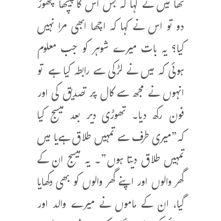
تھا میں نے کہا کہ بس اس کا پیچھا چھوڑ
دو تو اس نے کہا کہ اچھا ابھی مرا نہیں
کیا؟ یہ بات میرے شوہر کو جب معلوم
ہوئی کہ میں نے لڑکی سے رابطہ کیا ہے تو
انہوں نے مجھ سے کال پر تصدیق کی اور
فون رکھ دیا۔ تھوڑی دیر بعد میسج کیا
کہ”میری طرف سے تمہیں طلاق ہےیا میں
تمہیں طلاق دیتا ہوں”۔ یہ میسج ان کے
گھر والوں اور اپنے گھر والوں کو بھی دکھایا
گیا، ان کے ماموں نے میرے والد اور