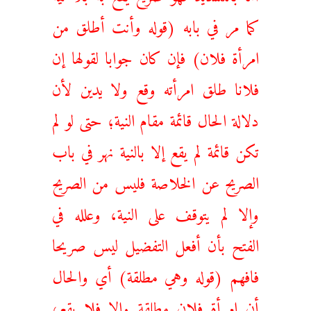
كما مر في بابه (قوله وأنت أطلق من
امرأة فلان) فإن كان جوابا لقولها إن
فلانا طلق امرأته وقع ولا يدين لأن
دلالة الحال قائمة مقام النية؛ حتى لو لم
تكن قائمة لم يقع إلا بالنية نهر في باب
الصريح عن الخلاصة فليس من الصريح
وإلا لم يتوقف على النية، وعلله في
الفتح بأن أفعل التفضيل ليس صريحا
فافهم (قوله وهي مطلقة) أي والحال
أن امرأة فلان مطلقة وإلا فلا يقع،