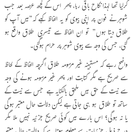
کرلیا تھا لہذا نکاح باقی رہا، پھر اس کے کچھ عرصہ بعد جب
شوہر نے فون پر اپنی بیوی کو یہ الفاظ کہے کہ”میں آپ کو
طلاق دیتا ہوں” تو ان الفاظ سے تیسری طلاق واقع ہو
گئی، جس کی وجہ سے بیوی شوہر پر حرام ہوگئی۔
واضح رہے کہ مستبینہ غیر مرسومہ طلاق اگرچہ الفاظ کے لحاظ
سے صریح ہے مگر کتابت اور پھر غیر مرسومہ ہونے کی وجہ
سے نیت کے حق میں ملحق بالکنایہ ہے جس سے نیت کے
ساتھ تو طلاق ہو ہی جاتی ہے لیکن دلالت حال معتبر ہوگی
یا نہ ہوگی؟ اس بارے میں کوئی صریح جزئیہ نہیں ملا مگر