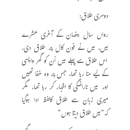
دوسری طلاق:
رواں سال رمضان کے آخری عشرے
میں، میں نے فون کال پر طلاق دی،
اس طلاق سے پہلے میں اُن کو گھر واپسی
کے لیے منا رہا تھا، جس پر وہ خفا تھیں
اور میں ناراضگی کا اظہار کر رہا تھا، مگر
میری زبان سے طلاق کالفظ ادا ہوگیا
کہ”میں طلاق دیتا ہوں”