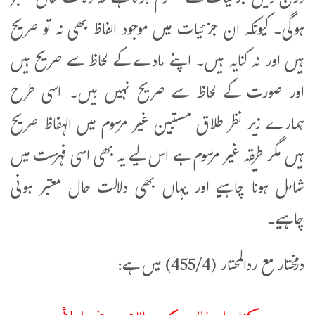
درج ذیل جزئیات سے معلوم ہوتا ہے کہ دلالت حال معتبر
ہوگی۔ کیونکہ ان جزئیات میں موجود الفاظ بھی نہ تو صریح
ہیں اور نہ کنایہ ہیں۔ اپنے مادے کے لحاظ سے صریح ہیں
اور صورت کے لحاظ سے صریح نہیں ہیں۔ اسی طرح
ہمارے زیر نظر طلاق مستبین غیر مرسوم میں الہفاظ صریح
ہیں مگر طریقہ غیر مرسوم ہے اس لیے یہ بھی اسی فہرست میں
شامل ہونا چاہیے اور یہاں بھی دلالت حال معتبر ہونی
چاہیے۔
درمختار مع ردالمحتار (455/4) میں ہے:
وكذا يا طال بكسر اللام وضمها لأنه