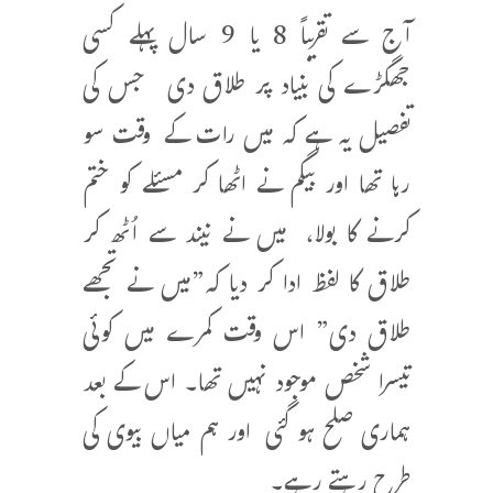
آج سے تقریباً 8 یا 9 سال پہلے کسی
جھگڑے کی بنیاد پر طلاق دی جس کی
تفصیل یہ ہے کہ میں رات کے وقت سو
رہا تھا اور بیگم نے اٹھا کر مسئلے کو ختم
کرنے کا بولا، میں نے نیند سے اُٹھ کر
طلاق کا لفظ ادا کر دیا کہ”میں نے تجھے
طلاق دی” اس وقت کمرے میں کوئی
تیسرا شخص موجود نہیں تھا۔ اس کے بعد
ہماری صلح ہو گئی اور ہم میاں بیوی کی
طرح رہتے رہے۔