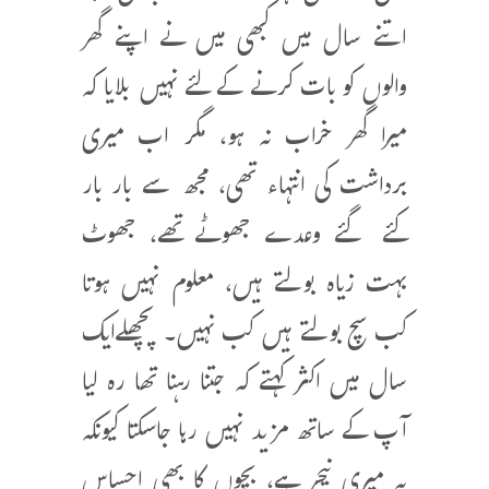
اتنے سال میں کبھی میں نے اپنے گھر
والوں کو بات کرنے کے لئے نہیں بلایا کہ
میرا گھر خراب نہ ہو، مگر اب میری
برداشت کی انتہاء تھی، مجھ سے بار بار
کئے گئے وعدے جھوٹے تھے، جھوٹ
بہت زیاہ بولتے ہیں، معلوم نہیں ہوتا
کب سچ بولتے ہیں کب نہیں۔ پچھلےایک
سال میں اکثر کہتے کہ جتنا رہنا تھا رہ لیا
آپ کے ساتھ مزید نہیں رہا جاسکتا کیونکہ
یہ میری نیچر ہے، بچوں کا بھی احساس