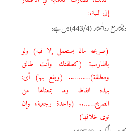
إلى النية.:
درمختارمع ردالمحتار (443/4)میں ہے:
(صريحه مالم يستعمل إلا فيه) ولو
بالفارسية (كطلقتك وأنت طالق
ومطلقة)……….. (ويقع بها) أى:
بهذه الفاظ وما بمعناها من
الصريح…….. (واحدة رجعية، وإن
نوى خلافها)