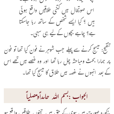
اس صورتحال میں کتنی طلاقیں واقع ہوئی
ہیں ؟ کیا ایسے شخص کے ساتھ رہا جاسکتا
ہے؟ چاہے بچوں کے لیے ہی سہی۔
تنقیح: میسج کرنے سے پہلے جب شوہر نے فون کیا تھا تو فون
پر ہمارا بحث ومباحثہ چل رہا تھا اور وہ غصے میں تھے اس
کے بعد انہوں نے غصہ میں طلاق کا میسج کیا تھا۔
الجواب :بسم اللہ حامداًومصلیاً
مذکورہ صورت میں بیوی کے حق میں تینوں طلاقیں واقع ہو