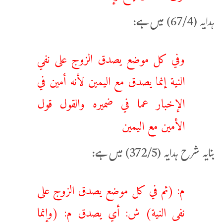
ہدایہ (67/4) میں ہے:
وفي كل موضع يصدق الزوج على نفي
النية إنما يصدق مع اليمين لأنه أمين في
الإخبار عما في ضميره والقول قول
الأمين مع اليمين
بنایہ شرح ہدایہ (372/5) میں ہے:
م: (ثم في كل موضع يصدق الزوج على
نفي النية) ش: أي يصدق م: (وإنما