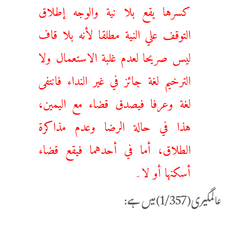
كسرها يقع بلا نية والوجه إطلاق
التوقف علي النية مطلقا لأنه بلا قاف
ليس صريحا لعدم غلبة الاستعمال ولا
الترخيم لغة جائز في غير النداء فانتفى
لغة وعرفا فيصدق قضاء مع اليمين،
هذا في حالة الرضا وعدم مذاكرة
الطلاق، أما في أحدهما فيقع قضاء
أسكنها أو لا۔
عالمگیری(1/357)میں ہے: