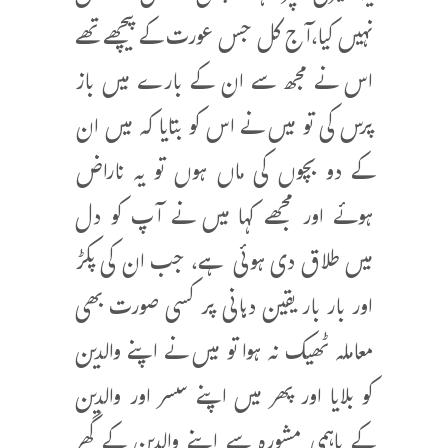
نہیں کیا،آج کل جس عورت کے پیچھے تھے
اس نے مجھ سے ان کے بارے میں باز
پرس کی تو میں نے اس کو بتایا کہ میں ان
کے دو بچوں کی ماں ہوں تو یہ ناراض
ہوئے اور مجھے کہا میں نے آپ کو دل
میں طلاق دی ہوئی ہے، جب ان کی پکڑ
اور بار بار یقین دہانی پر کسی صورت بھی
معاملہ ٹھیک نہ ہوا تو میں نے اپنے والدین
کو بلایا اور پھر میں اپنے سسر اور والدین
کے باہمی مشورہ سے اپنے والدین کے گھر