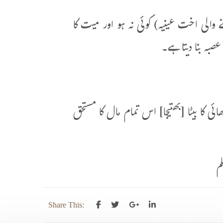
 والی اخت عینیہ) کوئی نہ ہو اور میت کا
صبہ بنا دیتا ہے۔
ئی کا بیٹا [بھتیجا] اس تمام مال کا مستحق
م
Share This: