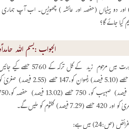
ور دو بیٹیاں (حفصہ اور عائشہ ) چھوڑیں۔ اب آپ ہماری رہ
 کیا جائے گا؟
الجواب :بسم اللہ حامداًوم
 (7.29 فیصد) کلثوم کو ملیں گے۔
ض (ص:24) میں ہے: