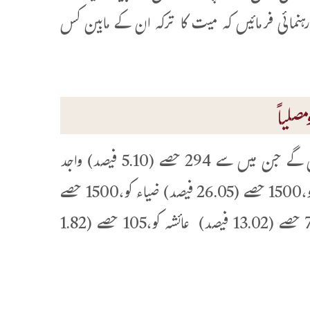
نمائی فرمائیں کہ میت کا ترکہ ان کے مابین کس
صلیاً
مذکورہ صورت میں مرحوم زید کے کل ترکہ کے 5760 حصے کیے جائیں گے جن میں سے 294 حصے (5.10 فیصد) واجد
کو،294 حصے (5.10 فیصد) رضوان کو،147 حصے (2.55 فیصد) صغریٰ کو،1500 حصے (26.05 فیصد) ضیاء کو،1500 حصے
(26.05 فیصد) صہیب کو، 750 حصے (13.02 فیصد) حفصہ کو،750 حصے (13.02 فیصد) عائشہ کو،105 حصے (1.82