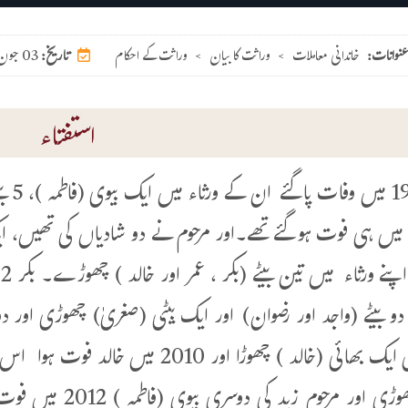
عنوانات:
خاندانی معاملات
>
وراثت کا بیان
>
وراثت کے احکام
03 جون 2026
تاریخ:
استفتاء
زید 2
 میں ہی فوت ہوگئے تھے۔اور مرحوم نے دو شادیاں کی تھیں، ا
ورثاء میں ایک بھائی (خالد ) چھوڑا اور
بھتیجی چھوڑی اور م