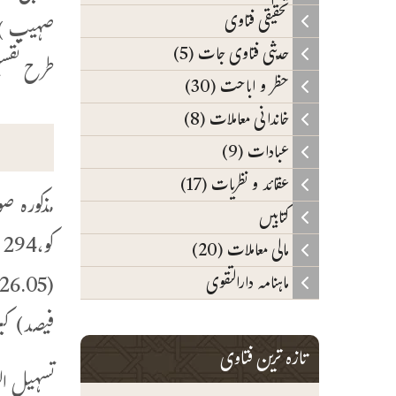
تحقیقی فتاوی
صہیب ) ا
حدیثی فتاوی جات (5)
طرح تقسیم
حظر و اباحت (30)
خاندانی معاملات (8)
عبادات (9)
عقائد و نظریات (17)
کتابیں
مالی معاملات (20)
ماہنامہ دارالتقوی
فیصد) کبریٰ کو اور 420 حصے
تازہ ترین فتاوی
تسہیل الفرائ