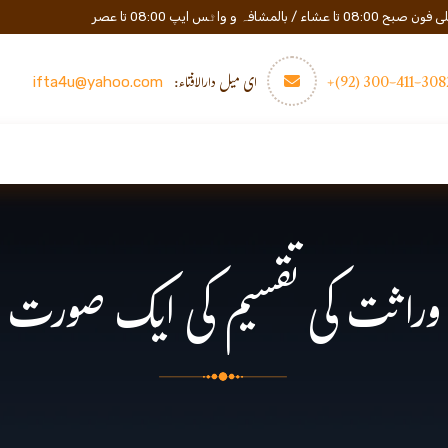
المشافہ و واٹس ایپ 08:00 تا عصر
3082-411-300 (
ای میل دارالافتاء:
ifta4u@yahoo.com
عصری تعلیم
مزید
رابطه
وراثت کی تقسیم کی ایک صورت