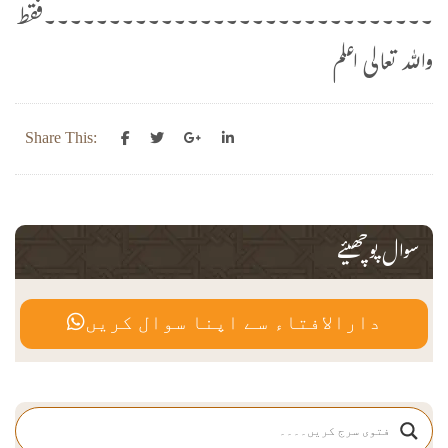
۔۔۔۔۔۔۔۔۔۔۔۔۔۔۔۔۔۔۔۔۔۔۔۔۔۔۔۔۔۔فقط
واللہ تعالی اعلم
Share This:
سوال پوچھیئے
دارالافتاء سے اپنا سوال کریں