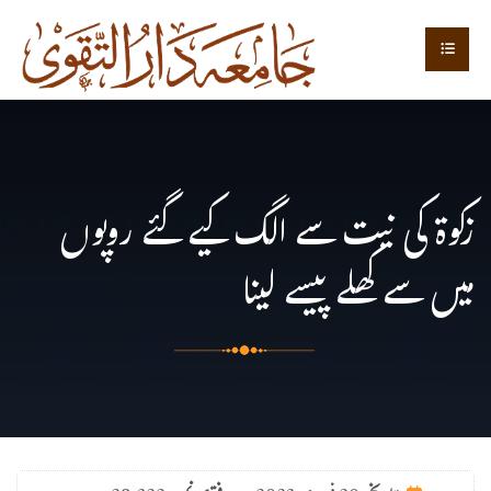
زکوۃ کی نیت سے الگ کیے گئے روپوں
میں سے کھلے پیسے لینا