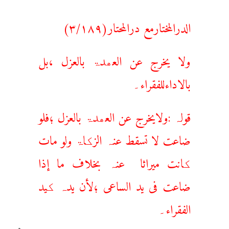
الدرالمختارمع درالمحتار(۳/۱۸۹)
ولا یخرج عن العھدۃ بالعزل ،بل
بالاداءللفقراء۔
قولہ :ولایخرج عن العھدۃ بالعزل ؛فلو
ضاعت لا تسقط عنہ الزکاۃ ولو مات
کانت میراثا عنہ بخلاف ما إذا
ضاعت فی ید الساعی ؛لأن یدہ کید
الفقراء۔