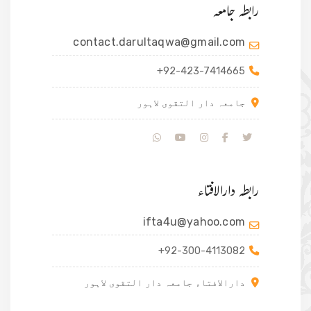
رابطہ جامعہ
contact.darultaqwa@gmail.com
+92-423-7414665
جامعہ دار التقوی لاہور
رابطہ دارالافتاء
ifta4u@yahoo.com
+92-300-4113082
دارالافتاء جامعہ دار التقوی لاہور