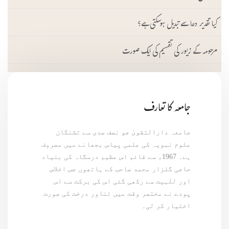
کیا تقدیر دعا سے تبدیل ہوسکتی ہے؟
مرحومہ کے زیور کی تقسیم کی ایک صورت
جامعہ کا تعارف
جامعہ دارالتقویٰ جو نصف صدی سے تشنگان
علوم نبویہ کی علمی پیاس بجھانے میں مصروف
ہے۔ 1967ء سے قائم اس عظیم درسگاہ کی بنیاد
حاجی گلزار محمد صاحب کے ہاتھوں جس اخلاص
اور للٰہیت سے رکھی گئی اس کی برکت سے اس
پودے نے مختصر وقت میں تناور درخت کی صورت
اختیار کر لی۔