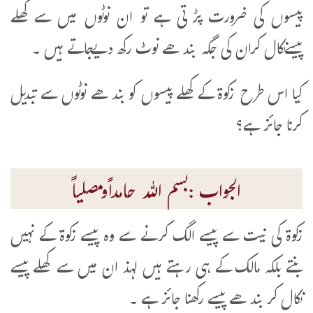
پیسوں کی ضرورت پڑتی ہے تو ان نوٹوں میں سے کھلے
پیسےنکال کران کی جگہ بندھے نوٹ رکھ دیےجاتے ہیں ۔
کیا اس طرح زکوۃ کےکھلے پیسوں کو بندھے نوٹوں سے تبدیل
کرنا جائز ہے؟
الجواب :بسم اللہ حامداًومصلیاً
زکوۃ کی نیت سے پیسے الگ کرنے سے وہ پیسے زکوۃ کے نہیں
بنتے بلکہ مالک کے ہی رہتے ہیں لہذ ان میں سے کھلے پیسے
نکال کر بندھے پیسے رکھنا جائز ہے ۔