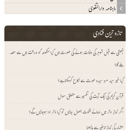
ماہنامہ دارالتقوی
تازہ ترین فتاوی
رخصتی سے قبل شوہر کی وفات ہونے کی صورت میں کیا منکوحہ کو وراثت میں سے حصہ
ملے گا؟
کیا غیر سید مرد سیدہ عورت سے نکاح کرسکتا ہے؟
قرآن کریم کی ایک آیت کی تفسیر سے متعلق سوال
اگر نمازِ وتر میں دعائے قنوت بھول جائیں تو کیا وتر ادا ہوجائیں گے؟
عشاء کی نماز تاخیر سے پڑھنا