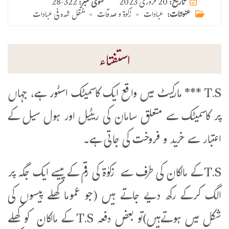
20 فروری 2023
تاریخ:
فتوی نمبر:
28-322
عنوانات:
عبادات
>
زکوۃ و صدقات
>
منتقل شدہ فی عبادات
استفتاء
T.S *** مارکیٹ میں واقع ایک کاسمیٹک اسٹور ہے، جہاں
پر کاسمیٹک سے متعلق سامان کی ریٹیل اور ہول سیل کے
اعتبار سے خرید و فروخت کی جاتی ہے۔
T.S کے مالکان کی طرف سے زکوٰۃ کی رقم کے پیسے ایک جگہ پر
الگ کرکے رکھ دیے جاتے ہیں (جو عموما کھلے پیسوں کی
شکل میں ہوتےہیں)تو بعض دفعہ T.S کے مالکان کو کھلے