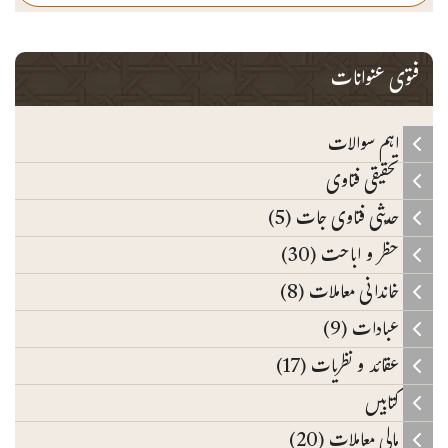
فتوی عنوانات
اہم سوالات
تحقیقی فتاوی
حدیثی فتاوی جات (5)
حظر و اباحت (30)
خاندانی معاملات (8)
عبادات (9)
عقائد و نظریات (17)
کتابیں
مالی معاملات (20)