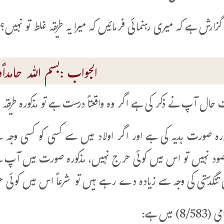
رش ہے کہ میری رہنمائی فرمائیں کہ میرا یہ طریقہ غلط تو نہیں؟او
الجواب :بسم اللہ حامداًوم
حال آپ نے ذکر کی ہے اگر وہ واقعتاً درست ہے تو مذکورہ طریقہ
کورہ صورت ہدیہ کی ہے اور اگر اولاد میں سے کسی کو کسی وج
مقصود نہیں تو اس میں کوئی حرج نہیں، مذکورہ صورت میں آپ نے ب
 تنگدستی کی وجہ سے زیادہ دے رہے ہیں تو شرعاً اس میں کوئی
) میں ہے: