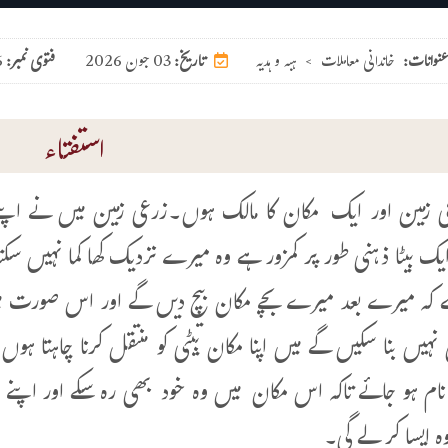
عنوانات:
خاندانی معاملات
>
ہبہ و ہدیہ
03 جون 2026
تاریخ:
فتوی نمبر:
6
استفتاء
 زمین اور ایک مکان کا مالک ہوں۔زرعی زمین میں نے اپنے چ
یک بیٹا ذہنی طور پر کمزور ہے وہ میرے نزدیک کھا کما نہیں سکت
ے کہ میرے بعد میرے بچے مکان بیچ دیں گے اور اس صورت میں
نہیں بنا سکیں گے میں اپنا مکان بیٹی کو منتقل کرنا چاہتا ہ
نام ہو جائے تاکہ اس مکان میں وہ خود بھی رہ سکے اور اپنے ذ
ہ ایسا کر لے گی۔