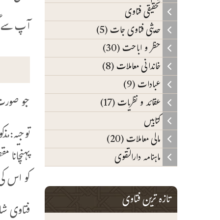
تحقیقی فتاوی
آپ سے گزا
حدیثی فتاوی جات (5)
حظر و اباحت (30)
خاندانی معاملات (8)
عبادات (9)
جو صورت 
عقائد و نظریات (17)
کتابیں
توجیہ:مذ
مالی معاملات (20)
پہنچانا 
ماہنامہ دارالتقوی
کو اس کی
تازہ ترین فتاوی
فتاوی شامی (8/583