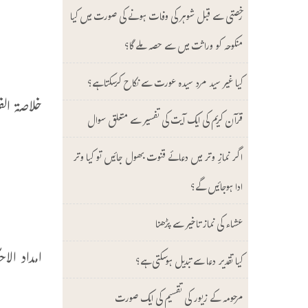
رخصتی سے قبل شوہر کی وفات ہونے کی صورت میں کیا
و
منکوحہ کو وراثت میں سے حصہ ملے گا؟
ب
کیا غیر سید مرد سیدہ عورت سے نکاح کرسکتا ہے؟
خلاصۃ الفتاوی (00
قرآن کریم کی ایک آیت کی تفسیر سے متعلق سوال
ر
اگر نمازِ وتر میں دعائے قنوت بھول جائیں تو کیا وتر
و
ادا ہوجائیں گے؟
ر
عشاء کی نماز تاخیر سے پڑھنا
امداد الاحکام (892
کیا تقدیر دعا سے تبدیل ہوسکتی ہے؟
ت
مرحومہ کے زیور کی تقسیم کی ایک صورت