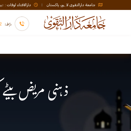
جامعة دارالتقوی لاہور، پاکستان
دارالافتاء اوقات : ٹیلی فون صبح 08:00 تا عشاء / ب
رابطہ:
92)+
سرورق
دارالافتاء
نشر و اشاعت
ذہنی مریض بیٹے ک