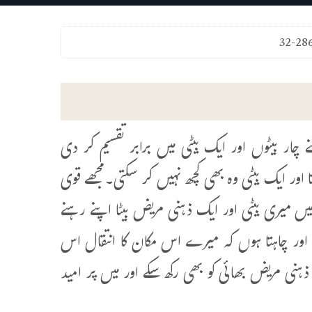
32-28
ار بیٹوں اور ایک بیٹی میں برابر تقسیم کر دی
ا اور ایک بیٹی وہ بھی کچھ نہیں کر سکتی۔مجھے قوی
 میری بیٹی اور ایک ذہنی مریض بیٹا اپنے رہنے
وں اور چاہتا ہوں کہ میرے اس مکان کا انتقال اس
ہنی مریض بھائی کو بھی رکھ سکے اور میں پر امید