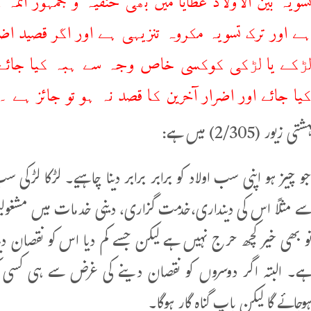
ے اور ترک تسویہ مکروہ تنزیہی ہے اور اگر قصید اضر
ڑکے یا لڑکی کوکسی خاص وجہ سے ہبہ کیا جائے یا 
یا جائے اور اضرار آخرین کا قصد نہ ہو تو جائز ہے ۔
ور (2/305) میں ہے:
و چیز ہو اپنی سب اولاد کو برابر برابر دینا چاہیے۔ لڑکا لڑکی
ے مثلاً اس کی دینداری،خدمت گزاری، دینی خدمات میں مشغولیت
و بھی خیر کچھ حرج نہیں ہے لیکن جسے کم دیا اس کو نقصان دینا
ے۔ البتہ اگر دوسروں کو نقصان دینے کی غرض سے ہی کسی کو زی
وجائے گا لیکن باپ گناہ گار ہوگا۔