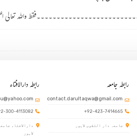
۔۔۔۔۔۔۔۔۔۔۔۔۔۔۔۔۔۔۔۔۔۔۔۔فقط واللہ تعالی اعل
رابطہ جامعہ
رابطہ دارالافتاء
4u@yahoo.com
contact.darultaqwa@gmail.com
92-300-4113082
+92-423-7414665
جامعہ دار التقوی لاہور
دارالافتاء جامعہ
لاہور