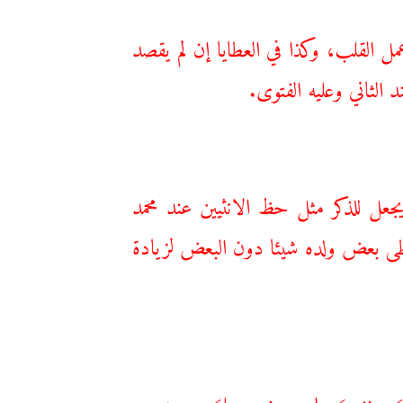
عمل القلب، وكذا في العطايا إن لم يقصد
الثاني وعليه الفتوى.
عل للذكر مثل حظ الانثيين عند محمد
اعطى بعض ولده شيئا دون البعض لزيادة
مہ کے نزدیک واجب نہیں بلکہ مستحب