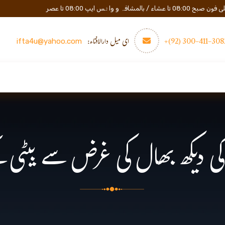
المشافہ و واٹس ایپ 08:00 تا عصر
3082-411-300 (
ای میل دارالافتاء:
ifta4u@yahoo.com
عصری تعلیم
مزید
رابطه
ی دیکھ بھال کی غرض سے بیٹی ک