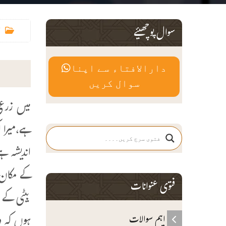
سوال پوچھیئے
دارالافتاء سے اپنا
سوال کریں
میں زرعی
ہے،میرا ا
اندیشہ ہ
کے مکان 
فتوی عنوانات
بیٹی کے 
ہوں کہ و
اہم سوالات