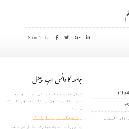
م
Share This:
جامعہ کا واٹس ایپ چینل
ifta
ڈیلی حدیث کے لیے واٹس ایپ پر جامعہ
دارالتقوی کا چینل بنا ہوا، جس کا لنک
+
یہ ہے
واٹس ایپ جینل لنک
 دار التقوی
یا روزانہ حدیث مبارکہ حاصل کرنے کے