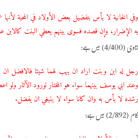
في الخانية لا بأس ‌بتفضيل ‌بعض ‌الأولاد في المحبة لأنها 
ه الإضرار، وإن قصده فسوى بينهم يعطي البنت كالابن عند 
4/4) میں ہے:
جل له ابن وبنت اراد ان يهب لهما شيئا فالافضل ان يج
عند ابي يوسف بينهما سواء هو المختار لورود الآثار ولو 
شده لا بأس به وان كانا سواء لا ينبغي ان يفضل.
2/) میں ہے:
سویہ بین الأولاد عطایا میں بھی حنفیہ و جمہور ائ