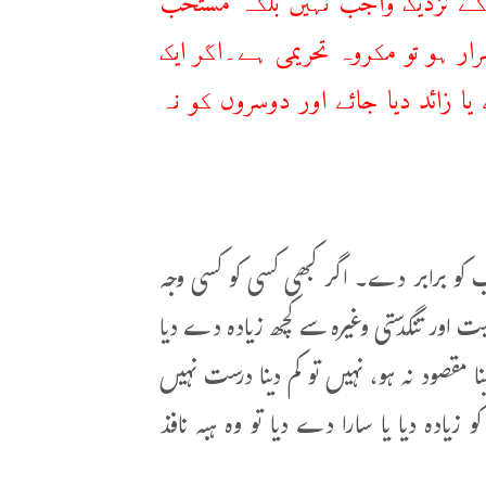
ار ہو تو مکروہ تحریمی ہے۔اگر ایک
زائد دیا جائے اور دوسروں کو نہ
 سب کو برابر دے۔ اگر کبھی کسی کو کسی وجہ
 اور تنگدستی وغیرہ سے کچھ زیادہ دے دیا
 مقصود نہ ہو، نہیں تو کم دینا درست نہیں
ادہ دیا یا سارا دے دیا تو وہ ہبہ نافذ