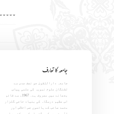
۔۔۔۔۔۔
جامعہ کا تعارف
جامعہ دارالتقویٰ جو نصف صدی سے
تشنگان علوم نبویہ کی علمی پیاس
بجھانے میں مصروف ہے۔ 1967ء سے قائم
اس عظیم درسگاہ کی بنیاد حاجی گلزار
محمد صاحب کے ہاتھوں جس اخلاص اور
للٰہیت سے رکھی گئی اس کی برکت سے اس