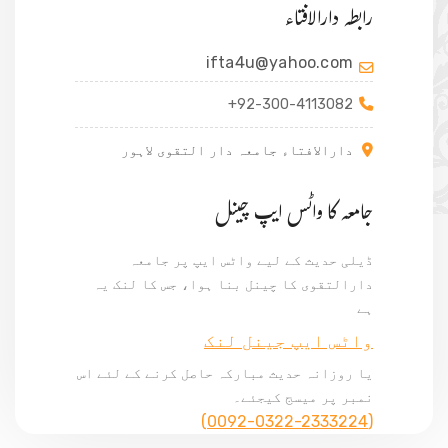
رابطہ دارالافتاء
ifta4u@yahoo.com
+92-300-4113082
دارالافتاء جامعہ دار التقوی لاہور
جامعہ کا واٹس ایپ چینل
ڈیلی حدیث کے لیے واٹس ایپ پر جامعہ
دارالتقوی کا چینل بنا ہوا، جس کا لنک یہ
ہے
واٹس ایپ جینل لنک
یا روزانہ حدیث مبارکہ حاصل کرنے کے لئے اس
نمبر پر میسج کیجئے۔
(0092-0322-2333224)