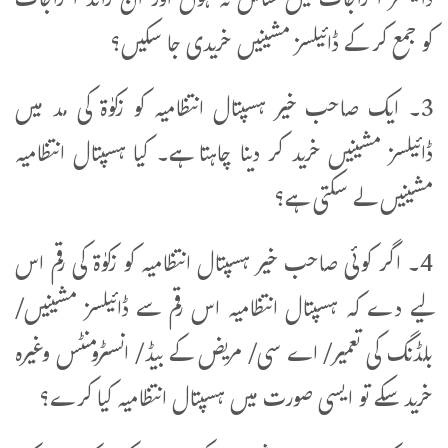
ڈائیلسز اخراجات میں شامل نہ ہوں اور ان زائد اخراجات
کو جمع کر کے ڈائیلسز مشینیں خریدی جا سکیں؟
3۔ ایک صاحب خیر ہسپتال انتظامیہ کو زکوٰۃ کی مد میں
ڈائیلسز مشینیں خرید کر دینا چاہتا ہے۔ کیا ہسپتال انتظامیہ
مشینیں لے سکتی ہے؟
4۔ اگر کوئی صاحب خیر ہسپتال انتظامیہ کو زکوٰۃ کی رقم اس
لیے دے کہ ہسپتال انتظامیہ اس رقم سے ڈائیلسز مشینیں/
بلڈنگ کی تعمیر/ اے سی/ مریض کے بیڈ/ انسٹرومنٹس وغیرہ
خرید سکے تو ایسی صورت میں ہسپتال انتظامیہ کیا کرے؟