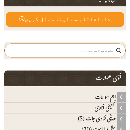
دارالافتاء سے اپنا سوال کریں
فتوی عنوانات
اہم سوالات
تحقیقی فتاوی
حدیثی فتاوی جات (5)