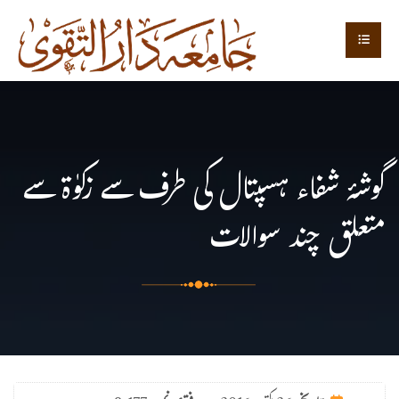
گوشۂ شفاء ہسپتال کی طرف سے زکوٰۃ سے
متعلق چند سوالات