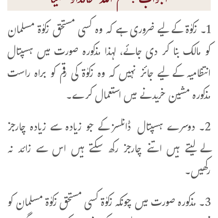
الجواب :بسم اللہ حامداًومصلیاً
1۔ زکوٰۃ کے لیے ضروری ہے کہ وہ کسی مستحق زکوٰۃ مسلمان
کو مالک بنا کر دی جائے، لہذا مذکورہ صورت میں ہسپتال
انتظامیہ کے لیے جائز نہیں کہ وہ زکوٰۃ کی رقم کو براہ راست
مذکورہ مشین خریدنے میں استعمال کرے۔
2۔ دوسرے ہسپتال ڈانلسز کے جو زیادہ سے زیادہ چارجز
لے لیتے ہیں اتنے چارجز رکھ سکتے ہیں اس سے زائد نہ
رکھیں۔
3۔ مذکورہ صورت میں چونکہ زکوٰۃ کسی مستحق زکوٰۃ مسلمان کو