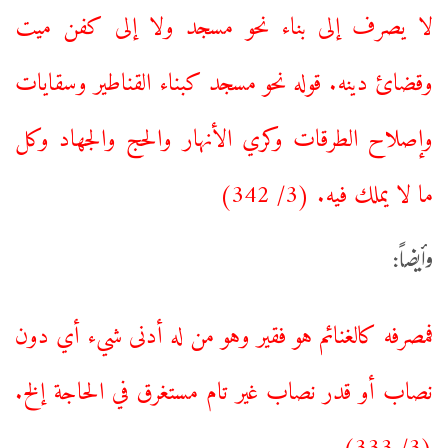
لا يصرف إلى بناء نحو مسجد ولا إلى كفن ميت
وقضائ دينه. قوله نحو مسجد كبناء القناطير وسقايات
وإصلاح الطرقات وكري الأنهار والحج والجهاد وكل
ما لا يملك فيه. (3/ 342)
وأيضاً:
فمصرفه كالغنائم هو فقير وهو من له أدنى شيء أي دون
نصاب أو قدر نصاب غير تام مستغرق في الحاجة إلخ.
(3/ 333)