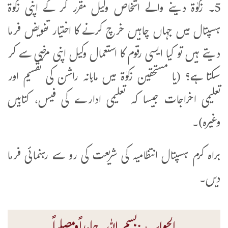
5۔ زکوٰۃ دینے والے اشخاص وکیل مقرر کر کے اپنی زکوٰۃ
ہسپتال میں جہاں چاہیں خرچ کرنے کا اختیار تفویض فرما
دیتے ہیں تو کیا ایسی رقوم کا استعمال وکیل اپنی مرضی سے کر
سکتا ہے؟ (یا مستحقین زکوٰۃ میں ماہانہ راشن کی تقسیم اور
تعلیمی اخراجات جیسا کہ تعلیمی ادارے کی فیس، کتابیں
وغیرہ)۔
براہ کرم ہسپتال انتظامیہ کی شریعت کی رو سے رہنمائی فرما
دیں۔