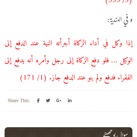
و في الهندية:
إذا وكل في أداء الزكاة أجرأته النية عند الدفع إلى
الوكيل … فلو دفع الزكاة إلى رجل وأمره أنه يدفع إلى
الفقراء فدفع ولم ينو عند الدفع جاز. (1/ 171)
Share This:
سوال پوچھیئے