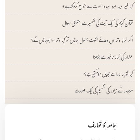
کیا غیر سید مرد سیدہ عورت سے نکاح کرسکتا ہے؟
قرآن کریم کی ایک آیت کی تفسیر سے متعلق سوال
اگر نمازِ وتر میں دعائے قنوت بھول جائیں تو کیا وتر ادا ہوجائیں گے؟
عشاء کی نماز تاخیر سے پڑھنا
کیا تقدیر دعا سے تبدیل ہوسکتی ہے؟
مرحومہ کے زیور کی تقسیم کی ایک صورت
جامعہ کا تعارف