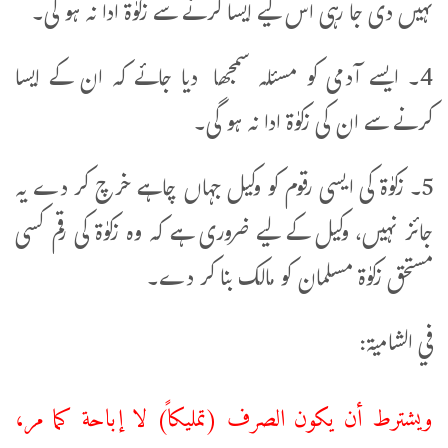
نہیں دی جا رہی اس لیے ایسا کرنے سے زکوٰۃ ادا نہ ہو گی۔
4۔ ایسے آدمی کو مسئلہ سمجھا دیا جائے کہ ان کے ایسا
کرنے سے ان کی زکوٰۃ ادا نہ ہو گی۔
5۔ زکوٰۃ کی ایسی رقوم کو وکیل جہاں چاہے خرچ کر دے یہ
جائز نہیں، وکیل کے لیے ضروری ہے کہ وہ زکوٰۃ کی رقم کسی
مستحق زکوٰۃ مسلمان کو مالک بنا کر دے۔
في الشامية:
ويشترط أن يكون الصرف (تمليكاً) لا إباحة كما مر،