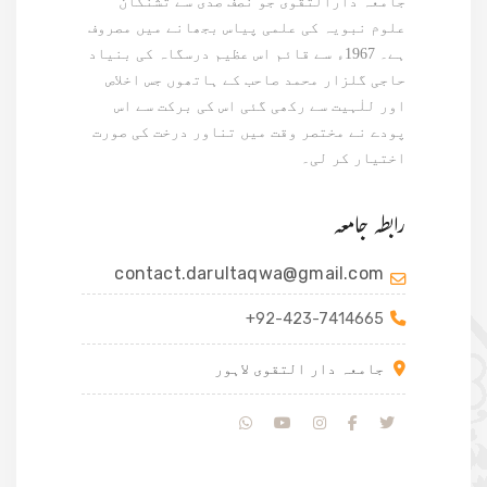
جامعہ دارالتقویٰ جو نصف صدی سے تشنگان
علوم نبویہ کی علمی پیاس بجھانے میں مصروف
ہے۔ 1967ء سے قائم اس عظیم درسگاہ کی بنیاد
حاجی گلزار محمد صاحب کے ہاتھوں جس اخلاص
اور للٰہیت سے رکھی گئی اس کی برکت سے اس
پودے نے مختصر وقت میں تناور درخت کی صورت
اختیار کر لی۔
رابطہ جامعہ
contact.darultaqwa@gmail.com
+92-423-7414665
جامعہ دار التقوی لاہور