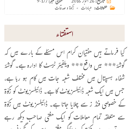
26 اکتوبر 2016
تاریخ:
فتوی نمبر:
9-177
عنوانات:
عبادات
>
زکوۃ و صدقات
استفتاء
کیا فرماتے ہیں مفتیان کرام اس مسئلے کے بارے میں کہ
گوشۂ*** میں واقع*** ویلفیئر ٹرسٹ کا ادارہ ہے۔ گوشۂ
شفاء ہسپتال میں مختلف شعبہ جات میں کام ہو رہا ہے،
جس میں ایک شعبہ ڈائیلسز یونٹ کا ہے۔ ڈائیلسز یونٹ کو زکوٰۃ
کے خصوصی فنڈ ز سے چلایا جاتا ہے۔ ڈائیلسز یونٹ میں زکوٰۃ
سے متعلقہ تمام معاملات کو ایک مفتی صاحب دیکھ رہے