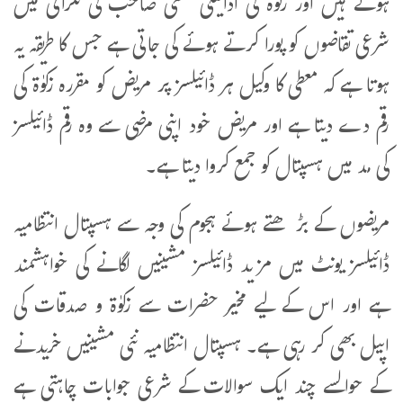
ہوتے ہیں اور زکوٰۃ کی ادائیگی مفتی صاحب کی نگرانی میں
شرعی تقاضوں کو پورا کرتے ہوئے کی جاتی ہے جس کا طریقہ یہ
ہوتا ہے کہ معطی کا وکیل ہر ڈائیلسز پر مریض کو مقررہ زکوٰۃ کی
رقم دے دیتا ہے اور مریض خود اپنی مرضی سے وہ رقم ڈائیلسز
کی مد میں ہسپتال کو جمع کروا دیتا ہے۔
مریضوں کے بڑھتے ہوئے ہجوم کی وجہ سے ہسپتال انتظامیہ
ڈائیلسز یونٹ میں مزید ڈائیلسز مشینیں لگانے کی خواہشمند
ہے اور اس کے لیے مخیر حضرات سے زکوٰۃ و صدقات کی
اپیل بھی کر رہی ہے۔ ہسپتال انتظامیہ نئی مشینیں خریدنے
کے حوالسے چند ایک سوالات کے شرعی جوابات چاہتی ہے