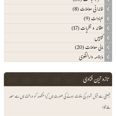
حظر و اباحت (30)
خاندانی معاملات (8)
عبادات (9)
عقائد و نظریات (17)
کتابیں
مالی معاملات (20)
ماہنامہ دارالتقوی
تازہ ترین فتاوی
رخصتی سے قبل شوہر کی وفات ہونے کی صورت میں کیا منکوحہ کو وراثت میں سے حصہ
ملے گا؟