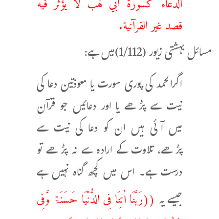
الدعاء كسورة أبي لهب لا يؤثر فيه
قصد غير القرآنية.
مسائل بہشتی زیور (1/112)میں ہے:
اگرالحمد کی پوری سورت یا معوذتین دعا کی
نیت سے پڑھے یا اور دعائیں جو قرآن
میں آئی ہیں ان کو دعا کی نیت سے
پڑھے، تلاوت کے ارادہ سے نہ پڑھے تو
درست ہے۔ اس میں کچھ گناہ نہیں ہے
((رَبَّنَا اٰتِنَا فِی الدُّنْیَا حَسَنَۃً وَّفِی
جیسے یہ