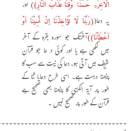
الْاٰخِرَۃِ حَسَنَۃً وَّقِنَا عَذَابَ النَّارِ))
اور
(رَبَّنَا لَا تُؤَاخِذْنَا اِنْ نَّسِیْنَا اَوْ
یہ دعا(
اَخْطَاْنَا))
آخرتک جو سورہ بقرہ کے آخر
میں لکھی ہے یا اور کوئی د عا جو قرآن
شریف میں آتی ہو، دعا کی نیت سے سب کا
پڑھنا درست ہے۔ اسی طرح دعایا ثنا کے
طور پر آیۃ الکرسی کا پڑھنا بھی صحیح ہے
قرآن کے طور پر صحیح نہیں ۔
۔۔۔۔۔۔۔۔۔۔۔۔۔۔۔۔۔۔۔۔۔۔۔۔۔۔۔۔۔۔۔۔۔۔