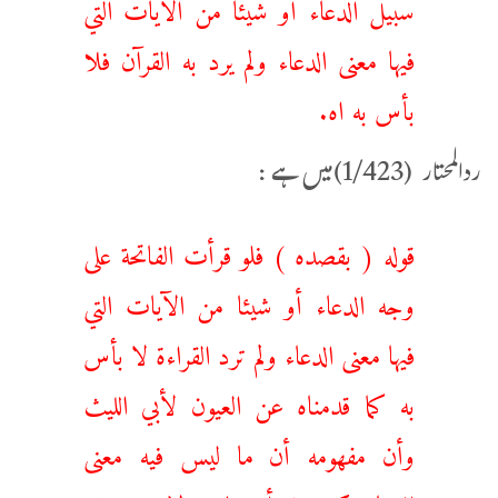
سبيل الدعاء أو شيئا من الآيات التي
فيها معنى الدعاء ولم يرد به القرآن فلا
بأس به اه.
ردالمحتار (1/423)میں ہے :
قوله ( بقصده ) فلو قرأت الفاتحة على
وجه الدعاء أو شيئا من الآيات التي
فيها معنى الدعاء ولم ترد القراءة لا بأس
به كما قدمناه عن العيون لأبي الليث
وأن مفهومه أن ما ليس فيه معنى