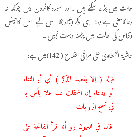
حالت میں پڑھ سکتے ہیں ۔اور سورہ کافرون میں چونکہ نہ
دعاکامعنیٰ ہےاورنہ ہی ذکر(ثناء)کا اس لیے اس کاحیض
ونفاس کی حالت میں پڑھنا درست نہیں ۔
حاشيۃ الطحطاوی على مراقی الفلاح ( 142)میں ہے:
قوله ( إلا بقصد الذكر ) أي أو الثناء
أو الدعاء إن اشتملت عليه فلا بأس به
في أصح الروايات
قال في العيون ولو أنه قرأ الفاتحة على