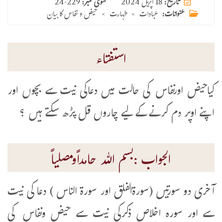
18 اپریل 2024
تاریخ:
فتوی نمبر:
24-229
عنوانات:
عبادات
>
طہارت
>
حیض و نفاس کا بیان
استفتاء
کیاحیض اورنفاس کی حالت میں دعاکی نیت سے بچوں اور
اپنے اوپر دم کرنے کےلیے چاروں قل پڑھ سکتے ہیں ؟
الجواب :بسم اللہ حامداًومصلیاً
آخری دو سورتیں (سورۃالفلق اور سورۃ الناس ) دعا کی نیت
سے اور سورہ اخلاص ذکرکی نیت سے حیض ونفاس کی