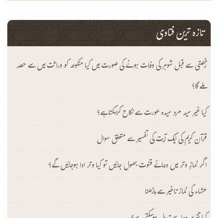
تازہ ترین فتاوی
رخصتی سے قبل شوہر کی وفات ہونے کی صورت میں کیا منکوحہ کو وراثت میں سے حصہ
ملے گا؟
کیا غیر سید مرد سیدہ عورت سے نکاح کرسکتا ہے؟
قرآن کریم کی ایک آیت کی تفسیر سے متعلق سوال
اگر نمازِ وتر میں دعائے قنوت بھول جائیں تو کیا وتر ادا ہوجائیں گے؟
عشاء کی نماز تاخیر سے پڑھنا