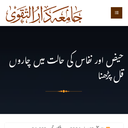
حیض اور نفاس کی حالت میں چاروں
قل پڑھنا