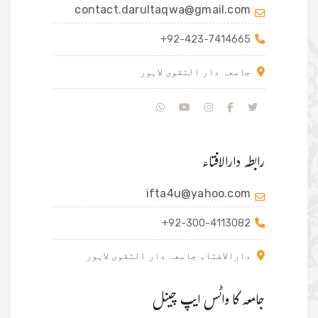
contact.darultaqwa@gmail.com
+92-423-7414665
جامعہ دار التقوی لاہور
رابطہ دارالافتاء
ifta4u@yahoo.com
+92-300-4113082
دارالافتاء جامعہ دار التقوی لاہور
جامعہ کا واٹس ایپ چینل