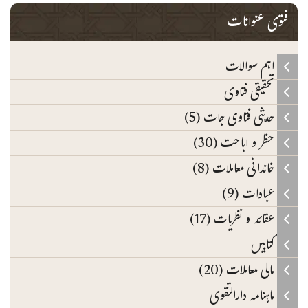
فتوی عنوانات
اہم سوالات
تحقیقی فتاوی
حدیثی فتاوی جات (5)
حظر و اباحت (30)
خاندانی معاملات (8)
عبادات (9)
عقائد و نظریات (17)
کتابیں
مالی معاملات (20)
ماہنامہ دارالتقوی