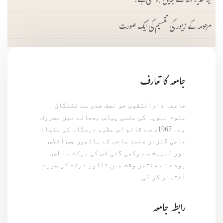
کیا تقدیر دعا سے تبدیل ہوسکتی ہے؟
مرحومہ کے زیور کی تقسیم کی ایک صورت
جامعہ کا تعارف
جامعہ دارالتقویٰ جو نصف صدی سے تشنگان
علوم نبویہ کی علمی پیاس بجھانے میں مصروف
ہے۔ 1967ء سے قائم اس عظیم درسگاہ کی بنیاد
حاجی گلزار محمد صاحب کے ہاتھوں جس اخلاص
اور للٰہیت سے رکھی گئی اس کی برکت سے اس
پودے نے مختصر وقت میں تناور درخت کی صورت
اختیار کر لی۔
رابطہ جامعہ