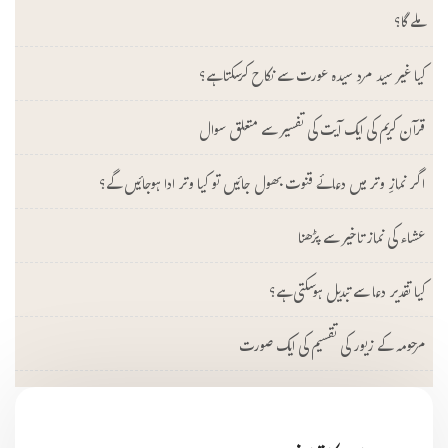
ملے گا؟
کیا غیر سید مرد سیدہ عورت سے نکاح کرسکتا ہے؟
قرآن کریم کی ایک آیت کی تفسیر سے متعلق سوال
اگر نمازِ وتر میں دعائے قنوت بھول جائیں تو کیا وتر ادا ہوجائیں گے؟
عشاء کی نماز تاخیر سے پڑھنا
کیا تقدیر دعا سے تبدیل ہوسکتی ہے؟
مرحومہ کے زیور کی تقسیم کی ایک صورت