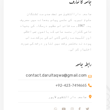
جامعہ کا تعارف
جامعہ دارالتقویٰ جو نصف صدی سے تشنگان
علوم نبویہ کی علمی پیاس بجھانے میں مصروف
ہے۔ 1967ء سے قائم اس عظیم درسگاہ کی بنیاد
حاجی گلزار محمد صاحب کے ہاتھوں جس اخلاص
اور للٰہیت سے رکھی گئی اس کی برکت سے اس
پودے نے مختصر وقت میں تناور درخت کی صورت
اختیار کر لی۔
رابطہ جامعہ
contact.darultaqwa@gmail.com
+92-423-7414665
جامعہ دار التقوی لاہور