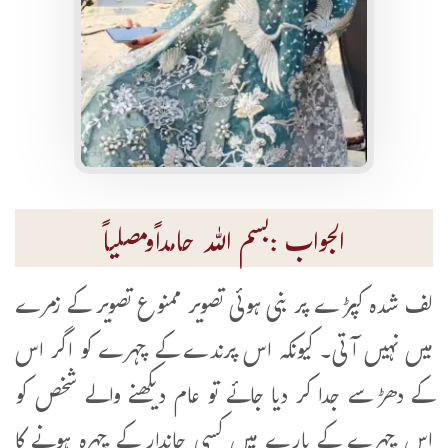
الجواب :بسم اللہ حامداًومصلیاً
لف شدہ کپڑے پر بنی ہوئی تصویر ممنوع تصویر کے زمرے
میں نہیں آتی۔ کیونکہ اس پرندے کے چہرے کو اگر اس
کے دھڑ سے جدا کر دیا جائے تو عام دیکھنے والے شخص کو
اس چہرے کے بارے میں کسی جاندار کے چہرہ ہونے کا