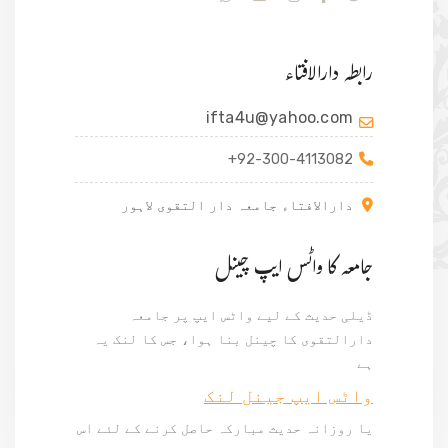
رابطہ دارالافتاء
ifta4u@yahoo.com
+92-300-4113082
دارالافتاء جامعہ دار التقوی لاہور
جامعہ کا واٹس ایپ چینل
ڈیلی حدیث کے لیے واٹس ایپ پر جامعہ
دارالتقوی کا چینل بنا ہوا، جس کا لنک یہ
ہے
واٹس ایپ جینل لنک
یا روزانہ حدیث مبارکہ حاصل کرنے کے لئے اس