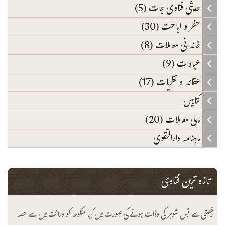
حدیثی فتاوی جات (5)
حظر و اباحت (30)
خاندانی معاملات (8)
عبادات (9)
عقائد و نظریات (17)
کتابیں
مالی معاملات (20)
ماہنامہ دارالتقوی
تازہ ترین فتاوی
رخصتی سے قبل شوہر کی وفات ہونے کی صورت میں کیا منکوحہ کو وراثت میں سے حصہ