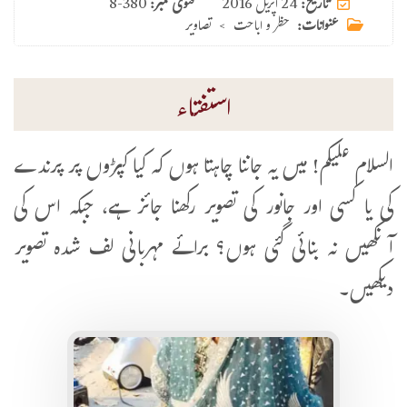
24 اپریل 2016
تاریخ:
فتوی نمبر:
8-380
عنوانات:
حظر و اباحت
>
تصاویر
استفتاء
السلام علیکم! میں یہ جاننا چاہتا ہوں کہ کیا کپڑوں پر پرندے
کی یا کسی اور جانور کی تصویر رکھنا جائز ہے، جبکہ اس کی
آنکھیں نہ بنائی گئی ہوں؟ برائے مہربانی لف شدہ تصویر
دیکھیں۔