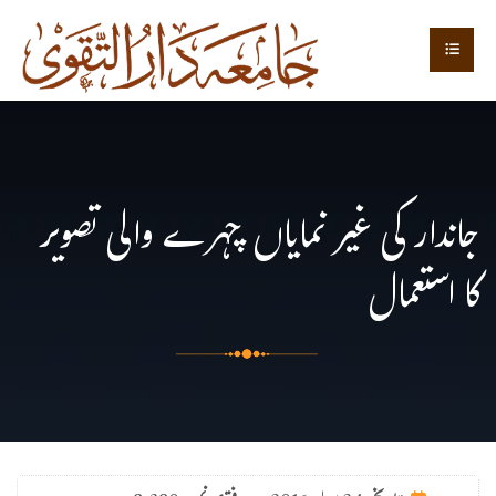
جاندار کی غیر نمایاں چہرے والی تصویر
کا استعمال