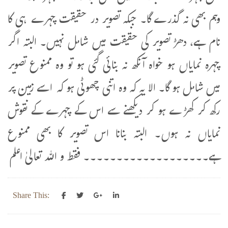
وہم بھی نہ گذرے گا۔ جبکہ تصویر در حقیقت چہرے ہی کا
نام ہے، دھڑ تصویر کی حقیقت میں شامل نہیں۔ البتہ اگر
چہرہ نمایاں ہو خواہ آنکھ نہ بنائی گئی ہو تو وہ ممنوع تصویر
میں شامل ہو گا۔ الا یہ کہ وہ اتنی چھوٹی ہو کہ اسے زمین پر
رکھ کر کھڑے ہو کر دیکھنے سے اس کے چہرے کے نقوش
نمایاں نہ ہوں۔ البتہ بنانا اس تصویر کا بھی ممنوع
ہے۔۔۔۔۔۔۔۔۔۔۔۔۔۔۔۔۔۔۔ فقط و اللہ تعالیٰ اعلم
Share This: