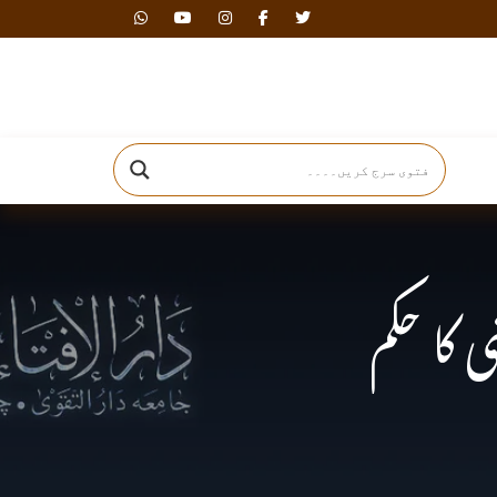
دارالافتاء
 کا حکم