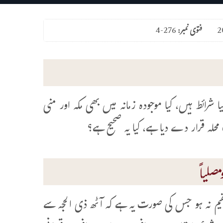
فتوی نمبر:
4-276
شرائط ہیں، کیا موجودہ زمانہ میں بھی مکہ اور منی
لہ قرار دے دیا ہے، کیا یہ صحیح ہے؟
صلیاً
 مقیم نہ ہو جس کی صورت یہ ہے کہ آٹھ ذی الحجہ سے