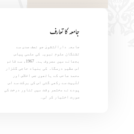
جامعہ کا تعارف
جامعہ دارالتقویٰ جو نصف صدی سے
تشنگان علوم نبویہ کی علمی پیاس
بجھانے میں مصروف ہے۔ 1967ء سے قائم
اس عظیم درسگاہ کی بنیاد حاجی گلزار
محمد صاحب کے ہاتھوں جس اخلاص اور
للٰہیت سے رکھی گئی اس کی برکت سے اس
پودے نے مختصر وقت میں تناور درخت کی
صورت اختیار کر لی۔