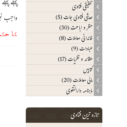
پہلے پہل
تحقیقی فتاوی
واجب نہی
حدیثی فتاوی جات (5)
حظر و اباحت (30)
کا حکم
خاندانی معاملات (8)
عبادات (9)
عقائد و نظریات (17)
کتابیں
مالی معاملات (20)
ماہنامہ دارالتقوی
تازہ ترین فتاوی