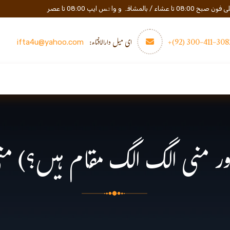
المشافہ و واٹس ایپ 08:00 تا عصر
3082-411-300 (
ای میل دارالافتاء:
ifta4u@yahoo.com
عصری تعلیم
مزید
رابطه
 اور منی الگ الگ مقام ہیں؟) منی