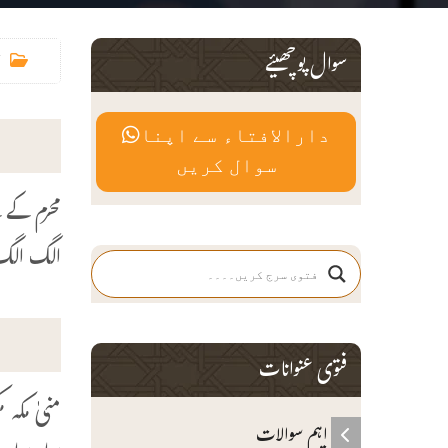
سوال پوچھیئے
دارالافتاء سے اپنا
سوال کریں
محرم کے ل
الگ الگ 
فتوی عنوانات
منیٰ مکہ 
اہم سوالات