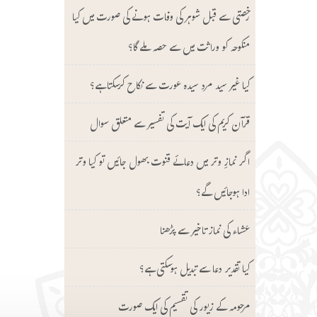
رخصتی سے قبل شوہر کی وفات ہونے کی صورت میں کیا
منکوحہ کو وراثت میں سے حصہ ملے گا؟
کیا غیر سید مرد سیدہ عورت سے نکاح کرسکتا ہے؟
قرآن کریم کی ایک آیت کی تفسیر سے متعلق سوال
اگر نمازِ وتر میں دعائے قنوت بھول جائیں تو کیا وتر
ادا ہوجائیں گے؟
عشاء کی نماز تاخیر سے پڑھنا
کیا تقدیر دعا سے تبدیل ہوسکتی ہے؟
مرحومہ کے زیور کی تقسیم کی ایک صورت