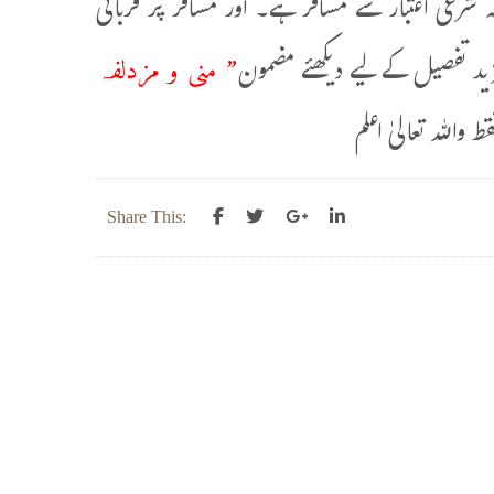
 شرعی اعتبار سے مسافر ہے۔ اور مسافر پر قربانی
” منی و مزدلفہ
د تفصیل کے لیے دیکھئے مضمون
اللہ تعالیٰ اعلم
Share This: