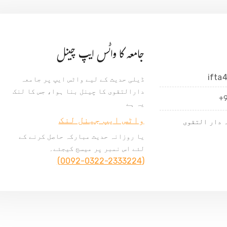
جامعہ کا واٹس ایپ چینل
ifta
ڈیلی حدیث کے لیے واٹس ایپ پر جامعہ
دارالتقوی کا چینل بنا ہوا، جس کا لنک
+
یہ ہے
واٹس ایپ جینل لنک
 دار التقوی
یا روزانہ حدیث مبارکہ حاصل کرنے کے
لئے اس نمبر پر میسج کیجئے۔
(0092-0322-2333224)