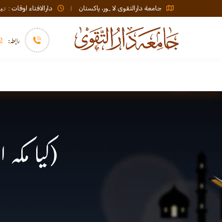
جامعة دارالتقوی لاہور، پاکستان
دارالافتاء اوقات : ٹیلی فون صبح 08:00 تا عشاء / ب
رابطہ:
92)+
سرورق
دارالافتاء
نشر و اشاعت
(کیا مکہ