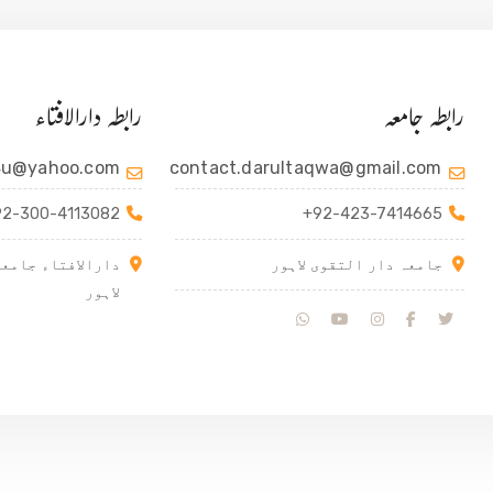
رابطہ جامعہ
رابطہ دارالافتاء
4u@yahoo.com
contact.darultaqwa@gmail.com
92-300-4113082
+92-423-7414665
جامعہ دار التقوی لاہور
دارالافتاء جامعہ
لاہور