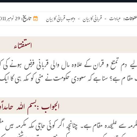
عنوانات:
عبادات
>
قربانی کا بیان
>
وجوب قربانی کا بیان
29 نومبر 2011
تاریخ:
استفتاء
یے دم تمتع و قران کے علاوہ مال والی قربانی فرض ہونے کی کیا 
مقا م ہے؟ سنا ہے کہ سعودی حکومت نے منی کو مکہ ہی کا ایک مح
الجواب :بسم اللہ حامداًوم
مکرمہ سے علیحدہ مقام ہے۔ چنانچہ اگر کوئی حاجی مکہ مکرمہ میں