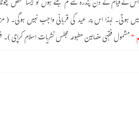
ے اس کےقیام کے دن پندرہ سے کم بنتے ہوں تو ایسا شخص چونکہ
ں ہوتی۔ لہذا اس پر عید کی قربانی واجب نہیں ہوگی۔ ( مزی
 “
مشمول فقہی مضامین مطبوعہ مجلس نشریات اسلام کراچی )۔ فقط و