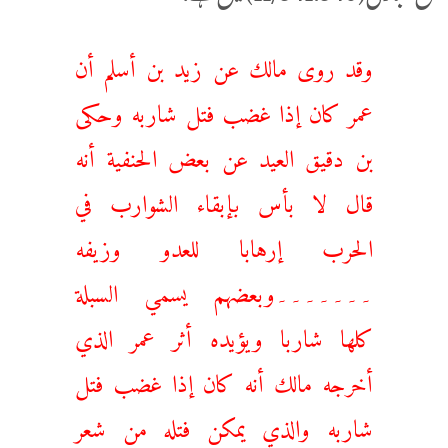
وقد روى مالك عن زيد بن أسلم أن
عمر كان إذا غضب ‌فتل ‌شاربه وحكى
بن دقيق العيد عن بعض الحنفية أنه
قال لا بأس بإبقاء الشوارب في
الحرب إرهابا للعدو وزيفه
۔۔۔۔۔۔۔وبعضهم يسمي السبلة
كلها شاربا ويؤيده أثر عمر الذي
أخرجه مالك أنه كان إذا غضب ‌فتل
‌شاربه والذي يمكن فتله من شعر