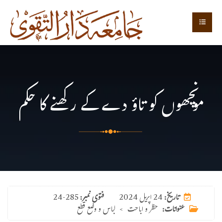
مونچھوں کو تاؤ دے کے رکھنے کا حکم
24 اپریل 2024
تاریخ:
فتوی نمبر:
24-285
عنوانات:
حظر و اباحت
>
لباس و وضع قطع