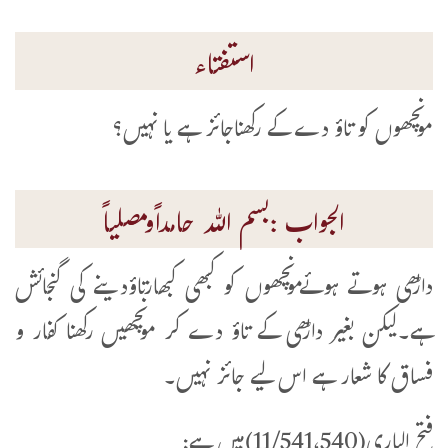
استفتاء
مونچھوں کو تاؤ دے کے رکھناجائز ہے یا نہیں؟
الجواب :بسم اللہ حامداًومصلیاً
داڑھی ہوتے ہوئےمونچھوں کو کبھی کبھارتاؤدینے کی گنجائش
ہے۔لیکن بغیر داڑھی کے تاؤ دے کر مونچھیں رکھنا کفار و
فساق کا شعار ہے اس لیے جائز نہیں۔
فتح الباری(11/541،540)میں ہے: