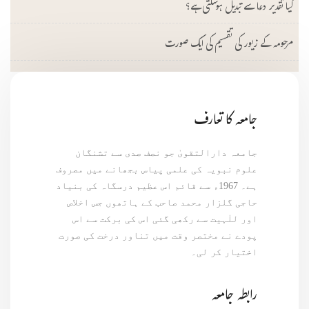
کیا تقدیر دعا سے تبدیل ہوسکتی ہے؟
مرحومہ کے زیور کی تقسیم کی ایک صورت
جامعہ کا تعارف
جامعہ دارالتقویٰ جو نصف صدی سے تشنگان
علوم نبویہ کی علمی پیاس بجھانے میں مصروف
ہے۔ 1967ء سے قائم اس عظیم درسگاہ کی بنیاد
حاجی گلزار محمد صاحب کے ہاتھوں جس اخلاص
اور للٰہیت سے رکھی گئی اس کی برکت سے اس
پودے نے مختصر وقت میں تناور درخت کی صورت
اختیار کر لی۔
رابطہ جامعہ