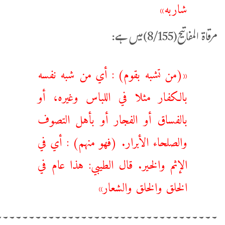
‌شاربه»
مرقاۃ المفاتیح(8/155)میں ہے:
«(‌من ‌تشبه بقوم) : أي من شبه نفسه
بالكفار مثلا في اللباس وغيره، أو
بالفساق أو الفجار أو بأهل التصوف
والصلحاء الأبرار. (فهو منهم) : أي في
الإثم والخير. قال الطيبي: هذا عام في
الخلق والخلق والشعار»
۔۔۔۔۔۔۔۔۔۔۔۔۔۔۔۔۔۔۔۔۔۔۔۔۔۔۔۔۔۔۔۔۔۔