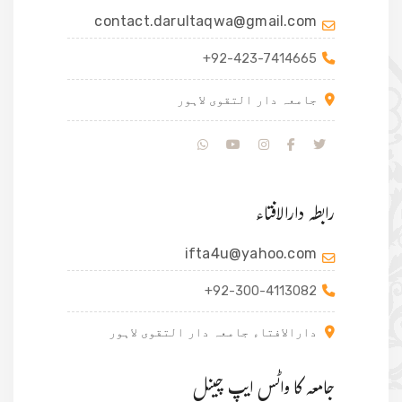
contact.darultaqwa@gmail.com
+92-423-7414665
جامعہ دار التقوی لاہور
رابطہ دارالافتاء
ifta4u@yahoo.com
+92-300-4113082
دارالافتاء جامعہ دار التقوی لاہور
جامعہ کا واٹس ایپ چینل