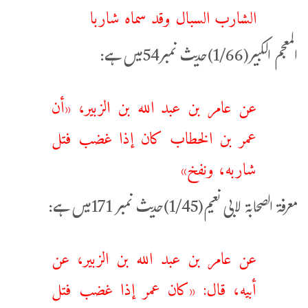
الشارب السبال وقد سماه شاربا
المعجم الکبیر(1/66)حدیث نمبر54میں ہے:
عن عامر بن عبد الله بن الزبير، «أن
عمر بن الخطاب كان إذا غضب ‌فتل
‌شاربه، ونفخ»
معرفۃ الصحابۃ لابی نعیم(1/45)حدیث نمبر 171میں ہے:
عن عامر بن عبد الله بن الزبير، عن
أبيه، قال: «كان عمر إذا غضب ‌فتل