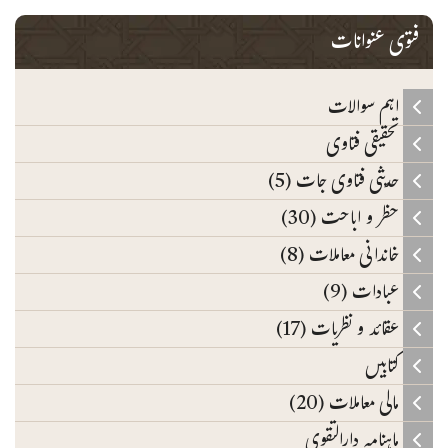
فتوی عنوانات
اہم سوالات
تحقیقی فتاوی
حدیثی فتاوی جات (5)
حظر و اباحت (30)
خاندانی معاملات (8)
عبادات (9)
عقائد و نظریات (17)
کتابیں
مالی معاملات (20)
ماہنامہ دارالتقوی