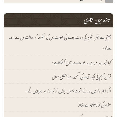
تازہ ترین فتاوی
رخصتی سے قبل شوہر کی وفات ہونے کی صورت میں کیا منکوحہ کو وراثت میں سے حصہ
ملے گا؟
کیا غیر سید مرد سیدہ عورت سے نکاح کرسکتا ہے؟
قرآن کریم کی ایک آیت کی تفسیر سے متعلق سوال
اگر نمازِ وتر میں دعائے قنوت بھول جائیں تو کیا وتر ادا ہوجائیں گے؟
عشاء کی نماز تاخیر سے پڑھنا